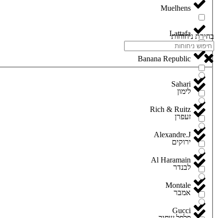
Lattafa
בחירת ניחוחות
Banana Republic
Sahari
לימון
Rich & Ruitz
זעפרן
Alexandre.J
ירוקים
Al Haramain
לבנדר
Montale
אמבר
Gucci
פלפל שחור