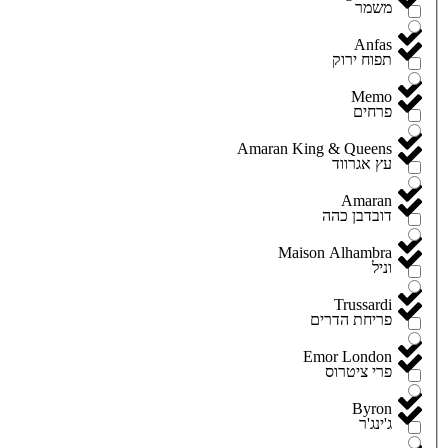
משמר
Anfas
תפוח ירוק
Memo
פרחים
Amaran King & Queens
עץ אגרווד
Amaran
דובדבן כהה
Maison Alhambra
וניל
Trussardi
פריחת הדרים
Emor London
פרי ציטרוס
Byron
ג'ינג'ר