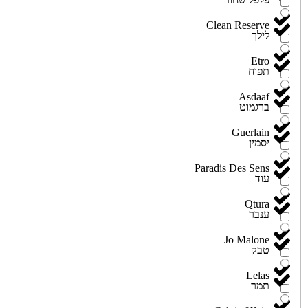
Clean Reserve
לילך
Etro
תפוח
Asdaaf
ברגמוט
Guerlain
יסמין
Paradis Des Sens
עוד
Qtura
ענבר
Jo Malone
טבק
Lelas
תמר