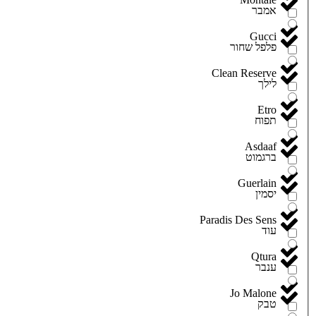
אמבר
Gucci
פלפל שחור
Clean Reserve
לילך
Etro
תפוח
Asdaaf
ברגמוט
Guerlain
יסמין
Paradis Des Sens
עוד
Qtura
ענבר
Jo Malone
טבק