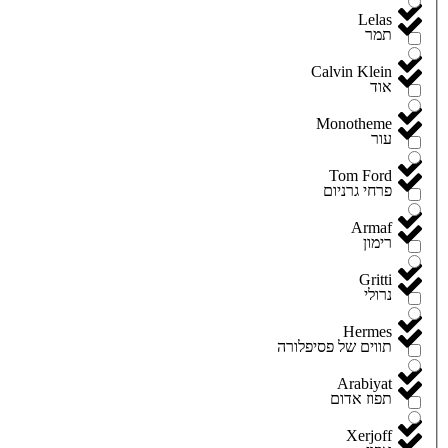
Lelas
תמר
Calvin Klein
אוד
Monotheme
עור
Tom Ford
פרחי גרניום
Armaf
רימון
Gritti
נרולי
Hermes
תווים של פסיפלורה
Arabiyat
תפוז אדום
Xerjoff