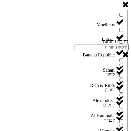
Lattafa
בחירת ניחוחות
Banana Republic
Sahari
לימון
Rich & Ruitz
זעפרן
Alexandre.J
ירוקים
Al Haramain
לבנדר
Montale