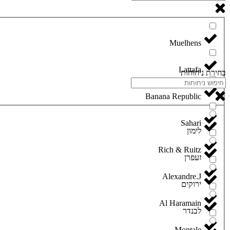
Lattafa
בחירת ניחוחות
Banana Republic
Sahari
לימון
Rich & Ruitz
זעפרן
Alexandre.J
ירוקים
Al Haramain
לבנדר
Montale