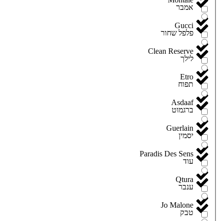
אמבר
Gucci
פלפל שחור
Clean Reserve
לילך
Etro
תפוח
Asdaaf
ברגמוט
Guerlain
יסמין
Paradis Des Sens
עוד
Qtura
ענבר
Jo Malone
טבק