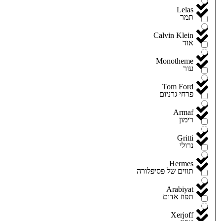
Lelas
תמר
Calvin Klein
אוד
Monotheme
עור
Tom Ford
פרחי גרניום
Armaf
רימון
Gritti
נרולי
Hermes
תווים של פסיפלורה
Arabiyat
תפוז אדום
Xerjoff