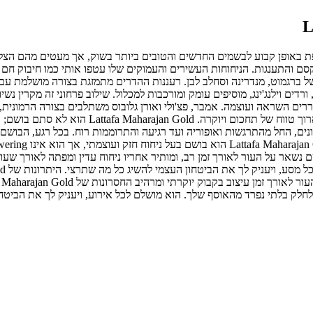
 והתענגות. הניחוחות העשירים והעמוקים שלו עטפו אותי כמו חיבוק חם ו
של Lattafa Maharajan Gold הם שילוב מהפנט של ברגמוט, מנדרינה וסחלב לבן. רעננות ההדרים מת
רדים וילנג'ינג, מוסיפים עומק ומורכבות למכלול. שילוב פרחוני זה מקרין נשי
Latta טמון בתווי הבסיס שלו, המעוררים השראה ועוצמה. אמבר, פצ'ולי ואורן גלובוס משתלבי
אלה מעניקים לבושם ממד של מסתורין ותשוקה, ומות
ים, החל מהתרגשות ואופוריה ועד רגיעה והתרוממות רוח. בכל רגע, הבושם 