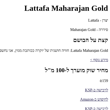
Lattafa Maharajan Gold
יצרן - Lattafa
סידרה - Maharajan Gold
קצת על הבושם
Lattafa Maharajan Gold: חוויה חושנית של יוקרה ככותבת מגזין, אני נחשפת באופן קבוע לבשמים החדשים והטובים ביותר בשוק, אך מעטים מהם הצליחו להשאיר עליי רושם עמוק כמו Lattafa Maharajan Gold.
מידע נוסף >
מחיר שוק מוערך ל-100 מ"ל
₪159
לרכישה ב-KSP
לחיפוש ב-Amazon
לרכישה ב-KSP