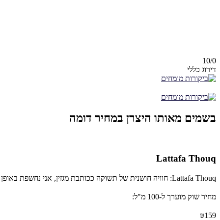
10/
0
דירוג כללי
בשמים מאותו היצרן במחיר דומה
Lattafa Thouq
Lattafa Thouq: חוויה חושנית של תשוקה ככותבת מגזין, אני נחשפת באופן קבוע לבשמים החדשים והטובים ביותר בשוק, אך מעטים מהם הצליחו להשאיר עליי רושם עמוק כמו Lattafa Thouq.
מחיר שוק מוערך ל-100 מ"ל:
₪159