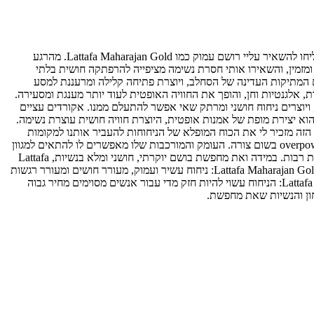
Lattafa Maharajan Gold: חוויה חושנית של יוקרה ככותבת מגזין, אני נחשפת באופן קבוע לבשמים החדשים והטובים ביותר בשוק, אך מעטים מהם הצליחו להשאיר עליי רושם עמוק כמו Lattafa Maharajan Gold. מהרגע
מזמין, והשאירו אותי חסרת נשימה מציפייה להרפתקה חושית בלתי
מזגת בצורה מושלמת עם המתיקות העדינה של הסחלב, ויוצרת פתיחה קלילה ומרעננת למסע
ות, אלגנטיות וחן, והופך את החוויה האופטית לעוד יותר מענגת ומסעירה.
ם בצורה הרמונית, ויוצרים ניחוח חושני ומרתק שאי אפשר להתעלם ממנו. אקורדים עציים
ירים אחריהם שובל ארוך טווח של תחכום ויוקרה. Lattafa Maharajan Gold הוא לא סתם בושם; הוא יצירת מופת של אמנות אופטית, היוצרת חוויה חושית עוצרת נשימה.
הזה מזכיר לי את הכוח המופלא של הניחוחות להעביר אותנו למקומות
קסומים ולגרום לנו להרגיש יפות, בטוחות ומלאות ביטחון עצמי. אמנם Lattafa Maharajan Gold הוא בושם בעל ניחוח חזק ועוצמתי, אך הוא אינו overpowering בשום צורה. העומק והמורכבות שלו מאפשרים לו להתאים למגוון
רחב של אירועים, החל מפגישות רומנטיות ועד אירועי חגיגיים. בנוסף, הבושם נשאר על העור לאורך זמן רב, ומותיר אחריו ניחוח עדין ומפתה לאורך שעות רבות. במידה ואת מחפשת בושם יוקרתי, חושני ומלא בנשיות, Lattafa
Maharajan Gold הוא הבחירה המושלמת עבורך. הוא יהפוך למלווה שלך בכל מסע, ויעניק לך את הביטחון העצמי להשיג כל מה שתרצי. היתרונות של Lattafa Maharajan Gold: ניחוח עשיר ועמוק, מעורר חושים ומעורר רגשות
עומק ומורכבות המאפשרים לו להתאים למגוון רחב של אירועים נשאר על העור לאורך זמן עיצוב בקבוק יוקרתי ומרהיב החסרונות של Lattafa Maharajan Gold: הניחוח עשוי להיות חזק מדי עבור אנשים מסוימים מחיר גבוה