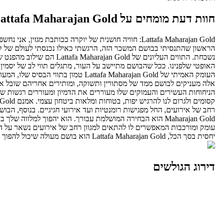
חוות דעת מומחים על Lattafa Maharajan Gold
הראשון שהתנסיתי בבושם המשכר הזה, הרגשתי כאילו נכנסתי לעולם של קסם
נשכחת. התווים העליונים 
האופטי שלפנינו. ככל שהבושם מתיישב על העור, מתגלים תווי לב של יסמין, ו
העומק האמיתי של fa Maharajan Gold
הניחוחות העשירים והעמוקים שלו מעוררים את הדמיון ומעוררים רגשות שונ
יחסית בסך הכל, Lattafa Maharajan Gold הוא בושם מעולה שיכול להפוך לחלק בלתי נפרד מהאוסף שלך. הוא מושלם לכל אירוע, ויעניק לך את הביטחון והנשיות שאת מחפשת.
דירוג הגולשים