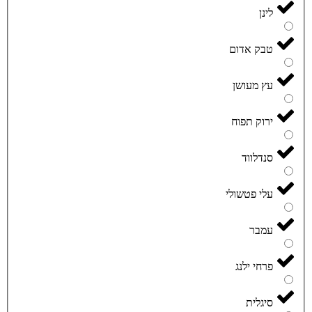
לינן
טבק אדום
עץ מעושן
ירוק תפוח
סנדלווד
עלי פטשולי
עמבר
פרחי ילנג
סיגלית