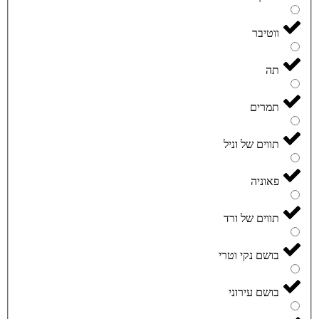
ווטיבר
תה
תמרים
תווים של וניל
פאוניה
תווים של ורד
בושם נקי וטרי
בושם עירוני