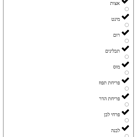
אצות
מינט
רום
תבלינים
מוס
פריחת תפוז
פריחת הדר
פרחי לבן
לבנה