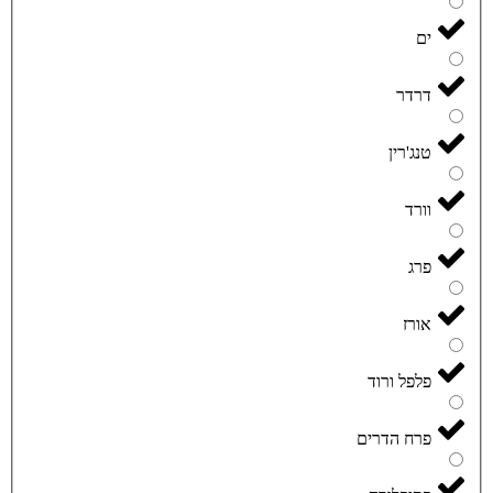
ים
דרדר
טנג'רין
וורד
פרג
אורז
פלפל ורוד
פרח הדרים