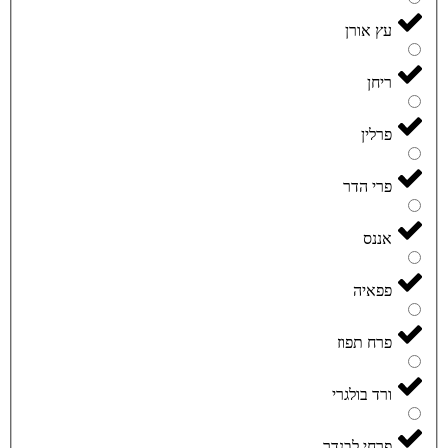
עץ אורן
ריחן
פרלין
פרי הדר
אננס
פפאיה
פרח תפוז
ורד בולגרי
פרחי לבנדר