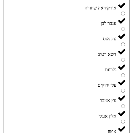
אורקידאה שחורה
ענבר לבן
עץ אגס
דשא רטוב
גלבנום
עלי ירוקים
עץ אמבר
אלון אנגלי
אושן