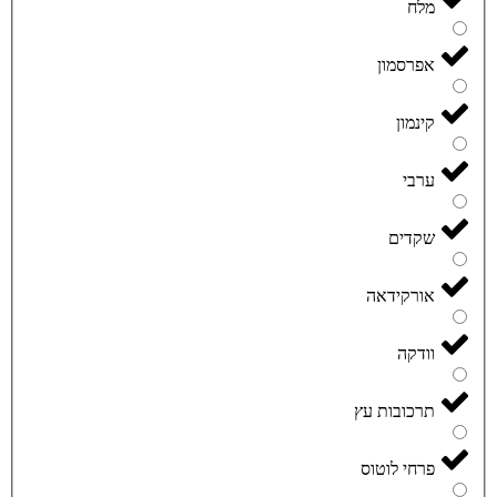
מלח
אפרסמון
קינמון
ערבי
שקדים
אורקידאה
וודקה
תרכובות עץ
פרחי לוטוס