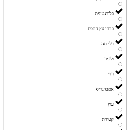
פלורנטינית
פרחי עץ התפוז
עלי תה
ולימון
וודי
אמברגריס
עוץ
קטורת