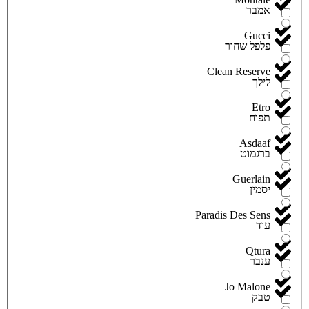
אמבר
Gucci
פלפל שחור
Clean Reserve
לילך
Etro
תפוח
Asdaaf
ברגמוט
Guerlain
יסמין
Paradis Des Sens
עוד
Qtura
ענבר
Jo Malone
טבק