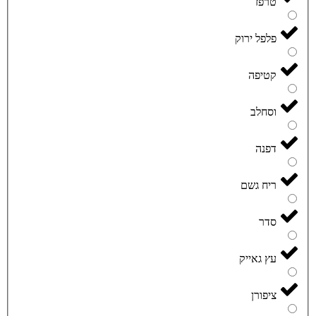
טרפז
פלפל ירוק
קטיפה
וסחלב
דפנה
ריח גשם
סדר
עץ גאייק
ציפורן