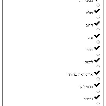
פסיפלורה
ויולט
חרוב
זהב
דבש
לוטוס
אורכידאה שחורה
פרחי לילך
גרדניה