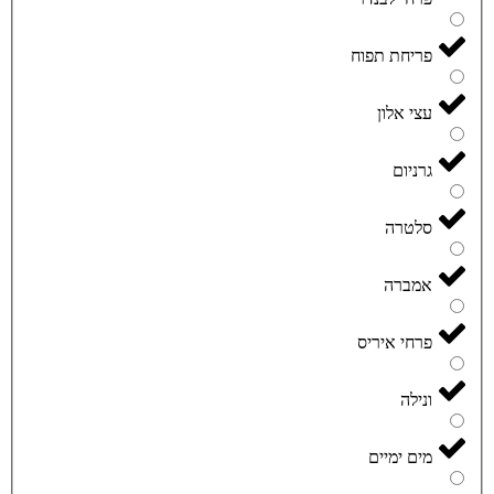
פריחת תפוח
עצי אלון
גרניום
סלטרה
אמברה
פרחי איריס
ונילה
מים ימיים