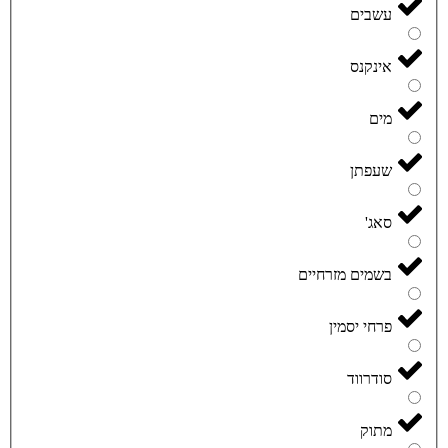
עשבים
אינקנס
מים
שעפתן
סאג'
בשמים מזרחיים
פרחי יסמין
סודרווד
מתוק