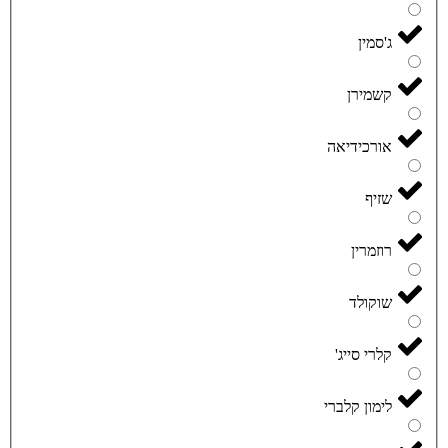
ג'סמין
קשמירן
אורכידיאה
שזיף
רוזמרין
שוקולד
קלרי סייג'
לימון קלברי