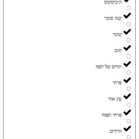
היביסקוס
קנה סוכר
שקד
חום
תווים של תפוז
פרחי
עץ אוד
פרחי תפוח
וורדים