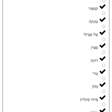
קמפור
טונקה
עלי פצ'ולי
ספרן
רזינה
טרי
מלון
פרחי סיגלית