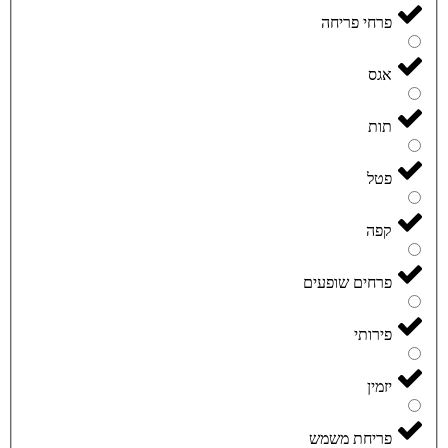
פרחי פריחה
אגס
תות
פטל
קפה
פרחים שופעים
פירותי
יזמין
פריחת משמש