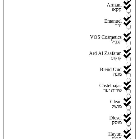
Armani
קקאו
Emanuel
נרד
VOS Cosmetics
זנגביל
Ard Al Zaafaran
קוקוס
Blend Oud
מוגה
Castelbajac
פירות יער
Clean
מושק
Diesel
מוסק
Hayari
תימין