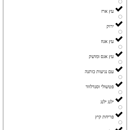
עץ ארז
ירוק
עץ אגוז
עץ אגס ומושק
עם נגיעות כותנה
פטשולי וסנדלווד
ילנג ילנג
פריחת קיץ