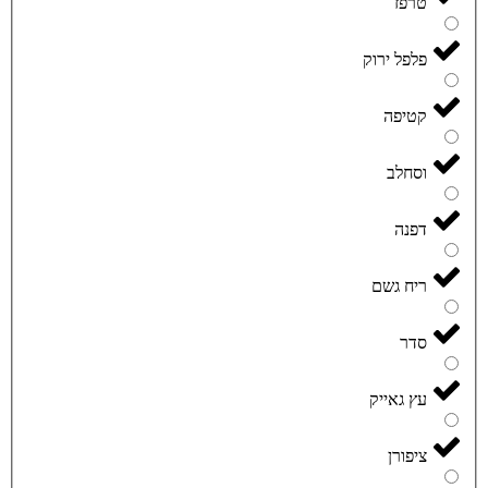
טרפז
פלפל ירוק
קטיפה
וסחלב
דפנה
ריח גשם
סדר
עץ גאייק
ציפורן