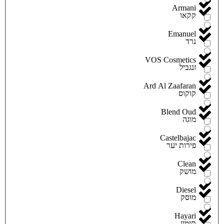
Armani
קקאו
Emanuel
נרד
VOS Cosmetics
זנגביל
Ard Al Zaafaran
קוקוס
Blend Oud
מוגה
Castelbajac
פירות יער
Clean
מושק
Diesel
מוסק
Hayari
תימין