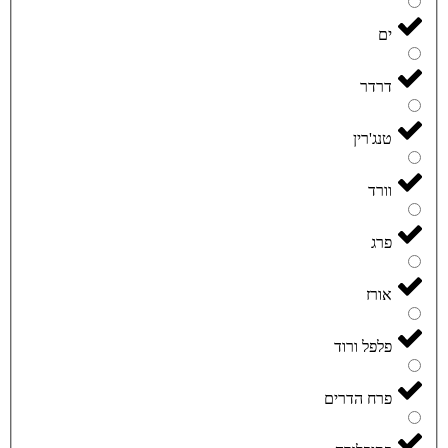
ים
דרדר
טנג'רין
וורד
פרג
אורז
פלפל ורוד
פרח הדרים