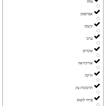
מלח
אפרסמון
קינמון
ערבי
שקדים
אורקידאה
וודקה
תרכובות עץ
פרחי לוטוס