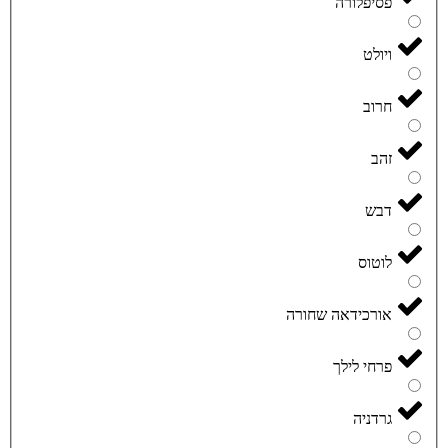
פסיפלורה
ויולט
חרוב
זהב
דבש
לוטוס
אורכידאה שחורה
פרחי לילך
גרדניה