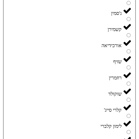
ג'סמין
קשמירן
אורכידיאה
שזיף
רוזמרין
שוקולד
קלרי סייג'
לימון קלברי