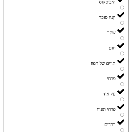
היביסקוס
קנה סוכר
שקד
חום
תווים של תפוז
פרחי
עץ אוד
פרחי תפוח
וורדים