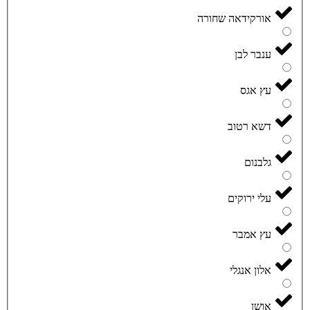
אורקידאה שחורה
ענבר לבן
עץ אגס
דשא רטוב
גלבנום
עלי ירוקים
עץ אמבר
אלון אנגלי
אושן