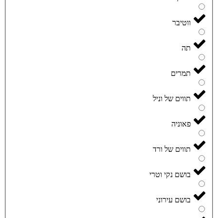
ווטיבר
תה
תמרים
תווים של וניל
פאוניה
תווים של ורד
בושם נקי וטרי
בושם עירוני