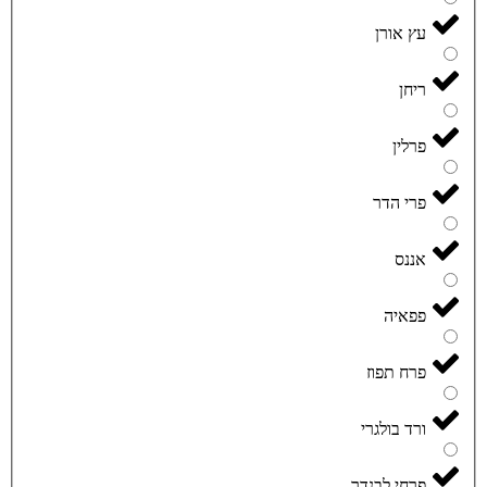
עץ אורן
ריחן
פרלין
פרי הדר
אננס
פפאיה
פרח תפוז
ורד בולגרי
פרחי לבנדר