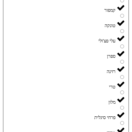
קמפור
טונקה
עלי פצ'ולי
ספרן
רזינה
טרי
מלון
פרחי סיגלית