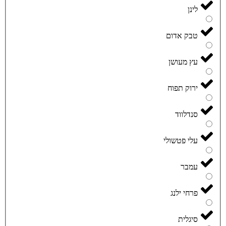
לינן
טבק אדום
עץ מעושן
ירוק תפוח
סנדלווד
עלי פטשולי
עמבר
פרחי ילנג
סיגלית