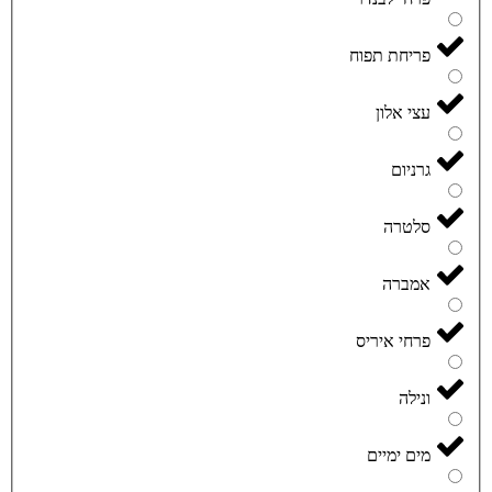
פריחת תפוח
עצי אלון
גרניום
סלטרה
אמברה
פרחי איריס
ונילה
מים ימיים