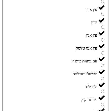
עץ ארז
ירוק
עץ אגוז
עץ אגס ומושק
עם נגיעות כותנה
פטשולי וסנדלווד
ילנג ילנג
פריחת קיץ