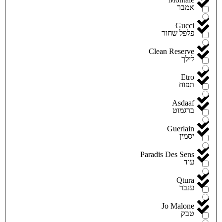
אמבר
Gucci
פלפל שחור
Clean Reserve
לילך
Etro
תפוח
Asdaaf
ברגמוט
Guerlain
יסמין
Paradis Des Sens
עוד
Qtura
ענבר
Jo Malone
טבק