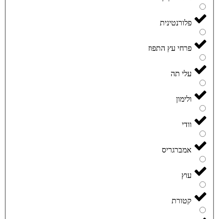
פלורנטינית
פרחי עץ התפוז
עלי תה
ולימון
וודי
אמברגריס
עוץ
קטורת