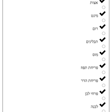
אצות
מינט
רום
תבלינים
מוס
פריחת תפוז
פריחת הדר
פרחי לבן
לבנה