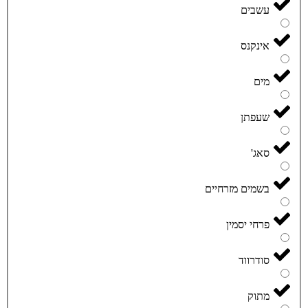
עשבים
אינקנס
מים
שעפתן
סאג'
בשמים מזרחיים
פרחי יסמין
סודרווד
מתוק