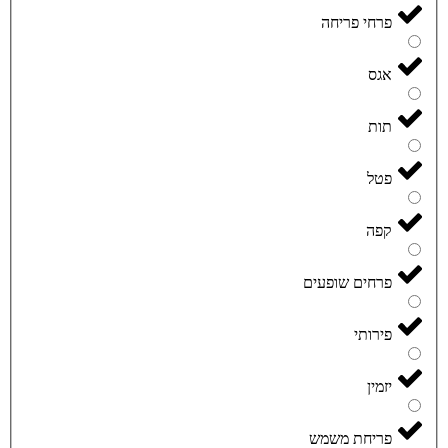
פרחי פריחה
אגס
תות
פטל
קפה
פרחים שופעים
פירותי
יזמין
פריחת משמש