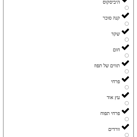
היביסקוס
קנה סוכר
שקד
חום
תווים של תפוז
פרחי
עץ אוד
פרחי תפוח
וורדים