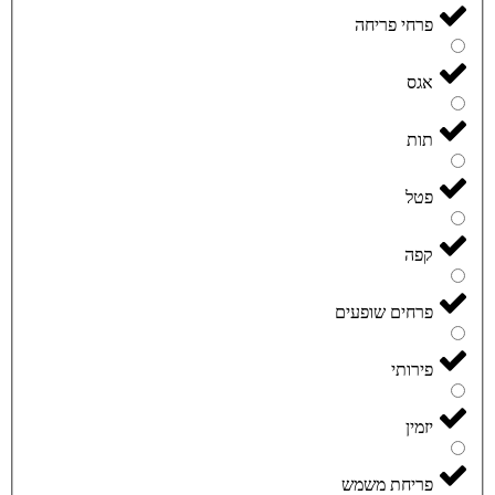
פרחי פריחה
אגס
תות
פטל
קפה
פרחים שופעים
פירותי
יזמין
פריחת משמש