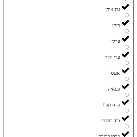
עץ אורן
ריחן
פרלין
פרי הדר
אננס
פפאיה
פרח תפוז
ורד בולגרי
פרחי לבנדר