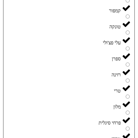
קמפור
טונקה
עלי פצ'ולי
ספרן
רזינה
טרי
מלון
פרחי סיגלית