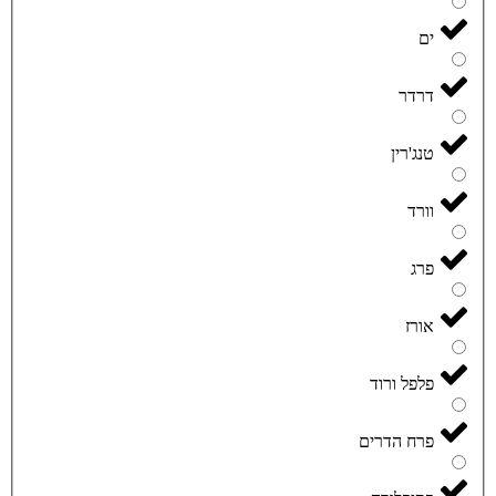
ים
דרדר
טנג'רין
וורד
פרג
אורז
פלפל ורוד
פרח הדרים