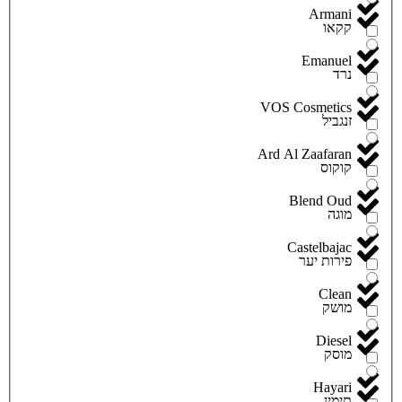
Armani
קקאו
Emanuel
נרד
VOS Cosmetics
זנגביל
Ard Al Zaafaran
קוקוס
Blend Oud
מוגה
Castelbajac
פירות יער
Clean
מושק
Diesel
מוסק
Hayari
תימין