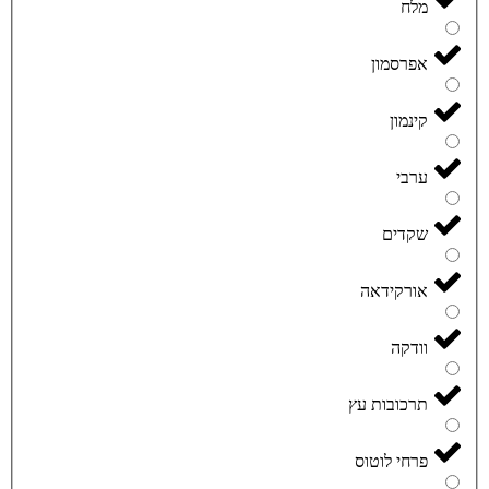
מלח
אפרסמון
קינמון
ערבי
שקדים
אורקידאה
וודקה
תרכובות עץ
פרחי לוטוס