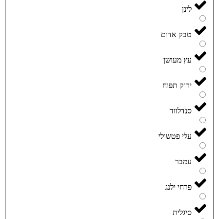
לינן
טבק אדום
עץ מעושן
ירוק תפוח
סנדלווד
עלי פטשולי
עמבר
פרחי ילנג
סיגלית