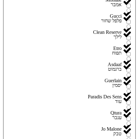
אמבר
Gucci
פלפל שחור
Clean Reserve
לילך
Etro
תפוח
Asdaaf
ברגמוט
Guerlain
יסמין
Paradis Des Sens
עוד
Qtura
ענבר
Jo Malone
טבק