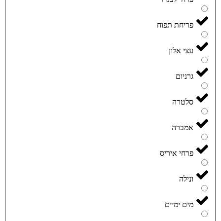
פריחת תפוח
עצי אלון
גרניום
סלטרה
אמברה
פרחי איריס
ונילה
מים ימיים