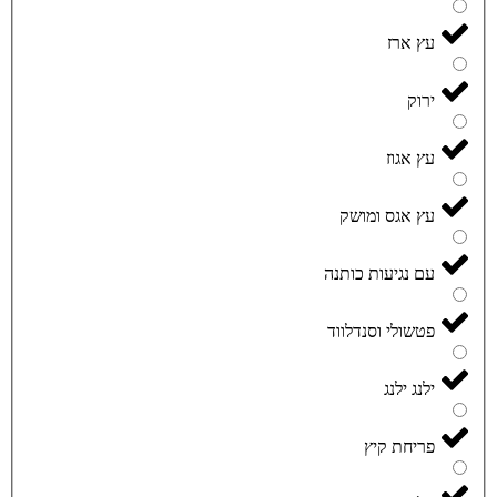
עץ ארז
ירוק
עץ אגוז
עץ אגס ומושק
עם נגיעות כותנה
פטשולי וסנדלווד
ילנג ילנג
פריחת קיץ