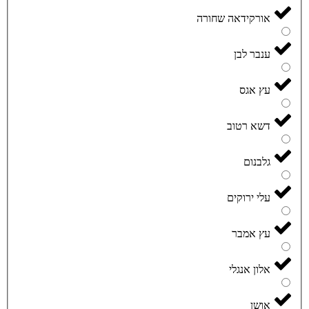
אורקידאה שחורה
ענבר לבן
עץ אגס
דשא רטוב
גלבנום
עלי ירוקים
עץ אמבר
אלון אנגלי
אושן