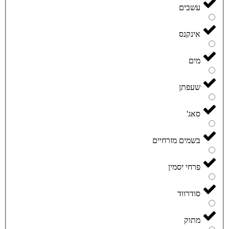
עשבים
אינקנס
מים
שעפתן
סאג'
בשמים מזרחיים
פרחי יסמין
סודרווד
מתוק