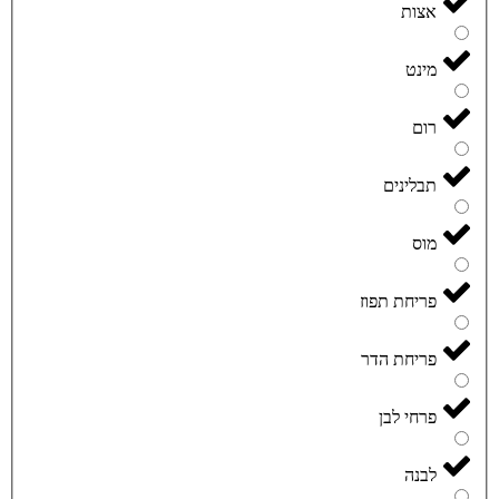
אצות
מינט
רום
תבלינים
מוס
פריחת תפוז
פריחת הדר
פרחי לבן
לבנה