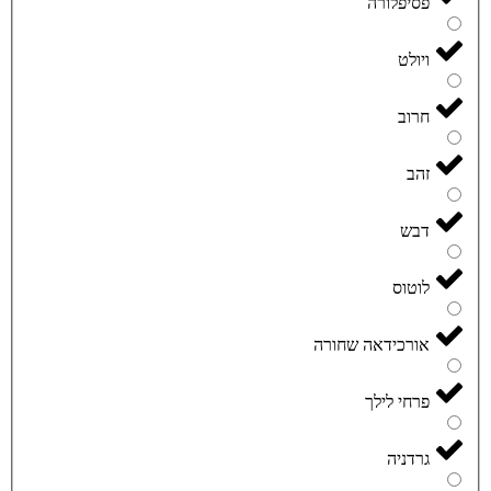
פסיפלורה
ויולט
חרוב
זהב
דבש
לוטוס
אורכידאה שחורה
פרחי לילך
גרדניה