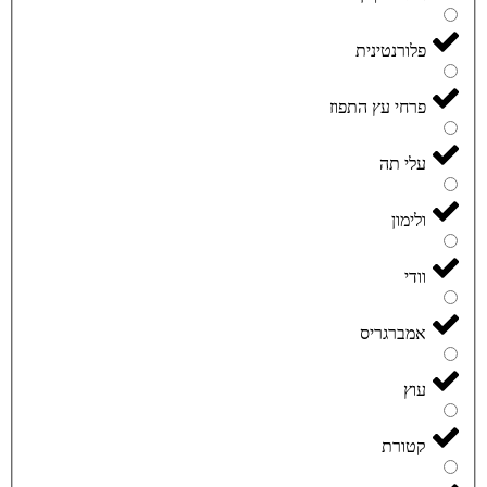
פלורנטינית
פרחי עץ התפוז
עלי תה
ולימון
וודי
אמברגריס
עוץ
קטורת