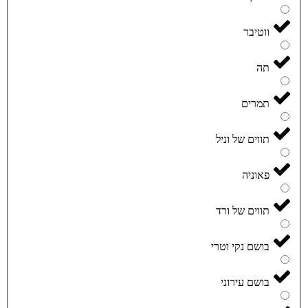
ווטיבר
תה
תמרים
תווים של וניל
פאוניה
תווים של ורד
בושם נקי וטרי
בושם עירוני