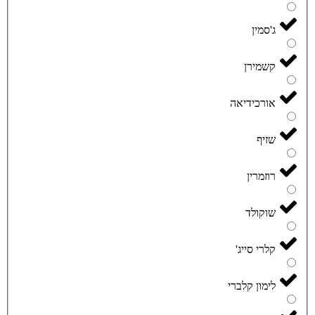
ג'סמין
קשמירן
אורכידיאה
שזיף
רוזמרין
שוקולד
קלרי סייג'
לימון קלברי