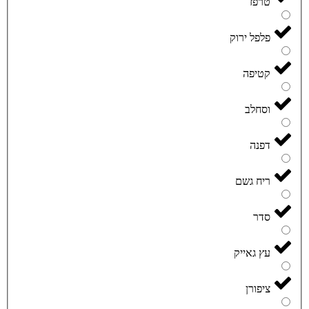
טרפז
פלפל ירוק
קטיפה
וסחלב
דפנה
ריח גשם
סדר
עץ גאייק
ציפורן