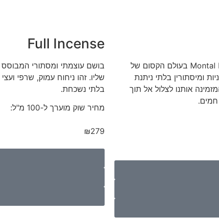
Full Incense
מסע אל עולם של חושניות ומיסתורין: סקירה של בושם Montal Black Aoud בעולם הקסום של
בושם עוצמתי ומסתורי המבוסס ע
ת ומיסתורין בלתי ניתנת
שליו. זהו ניחוח עמוק, שרפי ועצ
רת אמנות חושנית, המזמינה אותנו לצלול אל תוך
בלתי נשכחת.
חמים.
מחיר שוק מוערך ל-100 מ"ל:
₪279