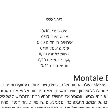
דירוג כללי
שימוש יומי
0/10
אירועי ערב
0/10
אירועים מיוחדים
0/10
שימוש עונתי
0/10
שימוש כמתנה
0/10
קוקטייל בשמים
0/10
חתימת ריח
0/10
מסע אל עולם של חושניות ומיסתורין: סקירה של בושם Montal Black Aoud בעולם הקסום של הב
מנות חושנית, המזמינה אותנו לצלול אל תוך חוויה מרגשת, מלאת ניחוחות של עץ 
 פירותי ומרענן, המזכיר את תחושת ההתעוררות וההתרגשות של לילה 
ו של הבושם מתגלה בתווים אמצעיים של פולי טונקה, זעפרן ופרח תפ
 המשלבים ניחוחות של עץ אוד עמוק ומסתורי עם תבלינים מזרחיים חמ