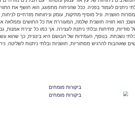
לתי ניתנים לעמוד בפניה. ככל שהניחוח מתפוגג, הוא חושף את התווים 
רות חושנית. וניל מוסיף מתיקות, עומק וניחוחות מזרחיים לניחוח, 
 בלתי נשכחת. Montal Black Aoud הוא יותר מבושם; הוא חוויה חושנית שלמה, המעוררת את כ
ודיות, פתיחות ובלתי ניתנת לעצירה. אך כמו כל יצירת אמנות, גם
י נשכחת. בנוסף, העמידות של הבושם היא בינונית, כך שהוא עשוי 
 במיוחד לנשים שאוהבות להרגיש מסתוריות, חושניות ובלתי ניתנות לשליטה.