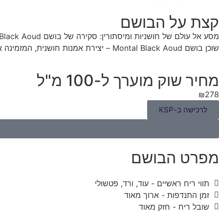
קצת על הבושם
שוכן בושם Montal Black Aoud – יצירת אמנות חושנית, המזמינה אותנו לצלול אל תוך חוויה מרגשת, מלאת ניחוחות של עץ אוד מסתורי ותבלינים מזרחיים חמים.
מחיר שוק מוערך ל-100 מ"ל
₪278
לרכישה ב-KSP
מפרט הבושם
תווי ריח ראשיים - עוד, ורד, פטשולי
זמן התנדפות - ארוך מאוד
שובל ריח - חזק מאוד