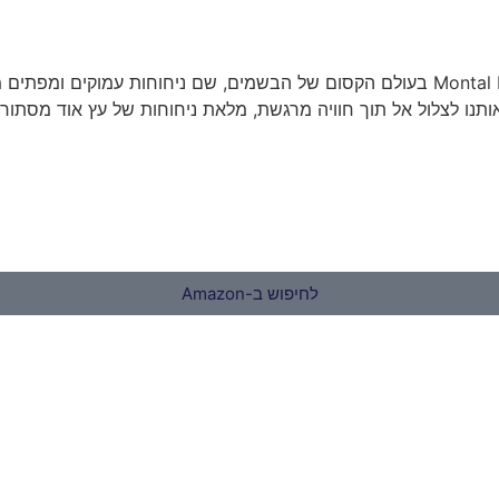
מסע אל עולם של חושניות ומיסתורין: סקירה של בושם Montal Black Aoud בעולם הקסום של הב
לחיפוש ב-Amazon