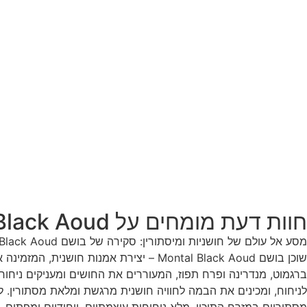
חוות דעת מומחים על Montale Black Aoud
שוכן בושם Montal Black Aoud – יצירת א
ברגמוט, מנדרינה ופרח תפוז, המעוררים את החושים ומעניקים ניחוח
לניחוח, ומכינים את הבמה לחוויה חושנית מרגשת ומלאת מסתורין. לב
מסתוריים במזרח התיכון, מלא ניחוחות עוצמתיים, ייחודיים ומפתים,