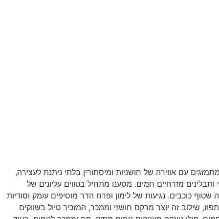
שמים, שם ניחוחות עמוקים ומפתים מתמזגים עם אווירה של חושניות ומיסתורין בלתי ניתנת לעצירה,
אוד מסתורי ותבלינים מזרחיים חמים. מסענו מתחיל בטווים עליונים של
שטוף כוכבים. נגיעות של לימון ופרח הדר מוסיפים עומק וסודיות
וז, שילוב זה יוצר מרקם חושני וממכר, המזכיר טיול בשווקים
ים. פולי טונקה מעניקים ניחוח מתוק, חם וממכר לניחוח, בעוד