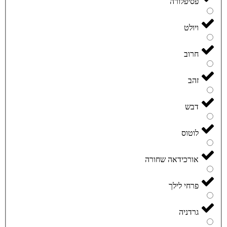
פסיפלורה
ויולט
חרוב
זהב
דבש
לוטוס
אורכידאה שחורה
פרחי לילך
גרדניה