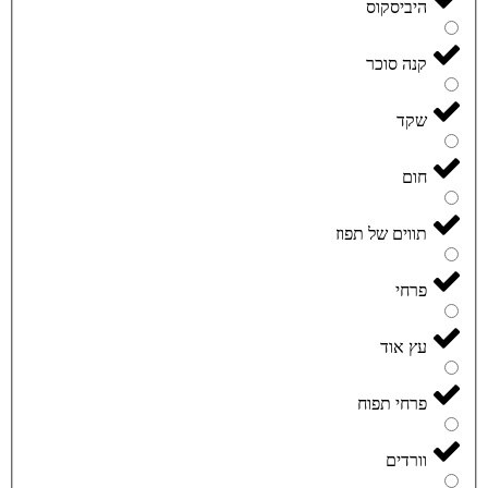
היביסקוס
קנה סוכר
שקד
חום
תווים של תפוז
פרחי
עץ אוד
פרחי תפוח
וורדים