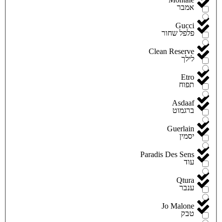
אמבר
Gucci
פלפל שחור
Clean Reserve
לילך
Etro
תפוח
Asdaaf
ברגמוט
Guerlain
יסמין
Paradis Des Sens
עוד
Qtura
ענבר
Jo Malone
טבק