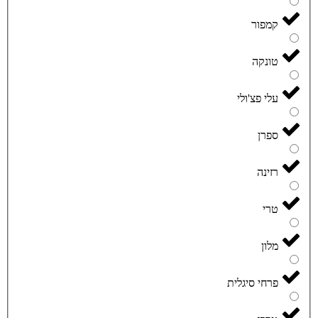
קמפור
טונקה
עלי פצ'ולי
ספרן
רזינה
טרי
מלון
פרחי סיגלית