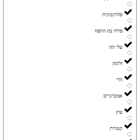
פלורנטינית
פרחי עץ התפוז
עלי תה
ולימון
וודי
אמברגריס
עוץ
קטורת