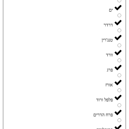
ים
דרדר
טנג'רין
וורד
פרג
אורז
פלפל ורוד
פרח הדרים