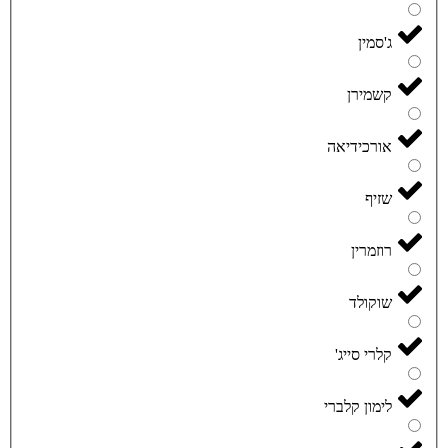
ג'סמין
קשמירן
אורכידיאה
שזיף
רוזמרין
שוקולד
קלרי סייג'
לימון קלברי