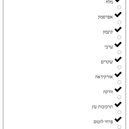
מלח
אפרסמון
קינמון
ערבי
שקדים
אורקידאה
וודקה
תרכובות עץ
פרחי לוטוס