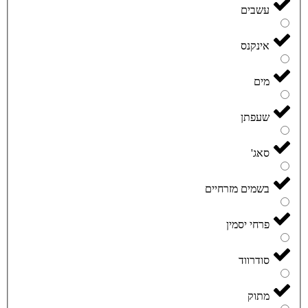
עשבים
אינקנס
מים
שעפתן
סאג'
בשמים מזרחיים
פרחי יסמין
סודרווד
מתוק