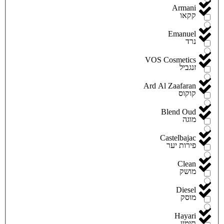
Armani
קקאו
Emanuel
נרד
VOS Cosmetics
זנגביל
Ard Al Zaafaran
קוקוס
Blend Oud
מוגה
Castelbajac
פירות יער
Clean
מושק
Diesel
מוסק
Hayari
תימין