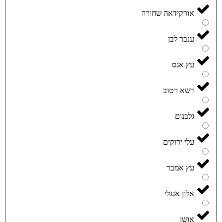
אורקידאה שחורה
ענבר לבן
עץ אגס
דשא רטוב
גלבנום
עלי ירוקים
עץ אמבר
אלון אנגלי
אושן