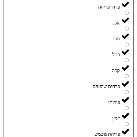
פרחי פריחה
אגס
תות
פטל
קפה
פרחים שופעים
פירותי
יזמין
פריחת משמש