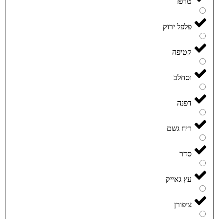
טרפז
פלפל ירוק
קטיפה
וסחלב
דפנה
ריח גשם
סדר
עץ גאייק
ציפורן