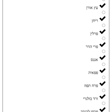
עץ אורן
ריחן
פרלין
פרי הדר
אננס
פפאיה
פרח תפוז
ורד בולגרי
פרחי לבנדר