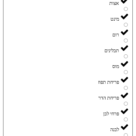
אצות
מינט
רום
תבלינים
מוס
פריחת תפוז
פריחת הדר
פרחי לבן
לבנה