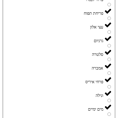
פריחת תפוח
עצי אלון
גרניום
סלטרה
אמברה
פרחי איריס
ונילה
מים ימיים