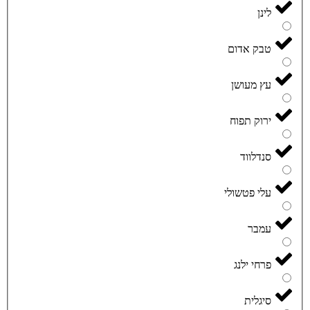
לינן
טבק אדום
עץ מעושן
ירוק תפוח
סנדלווד
עלי פטשולי
עמבר
פרחי ילנג
סיגלית