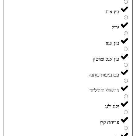
עץ ארז
ירוק
עץ אגוז
עץ אגס ומושק
עם נגיעות כותנה
פטשולי וסנדלווד
ילנג ילנג
פריחת קיץ