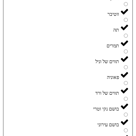
ווטיבר
תה
תמרים
תווים של וניל
פאוניה
תווים של ורד
בושם נקי וטרי
בושם עירוני