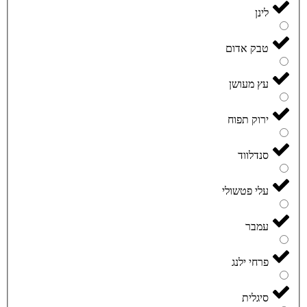
לינן
טבק אדום
עץ מעושן
ירוק תפוח
סנדלווד
עלי פטשולי
עמבר
פרחי ילנג
סיגלית