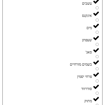
עשבים
אינקנס
מים
שעפתן
סאג'
בשמים מזרחיים
פרחי יסמין
סודרווד
מתוק