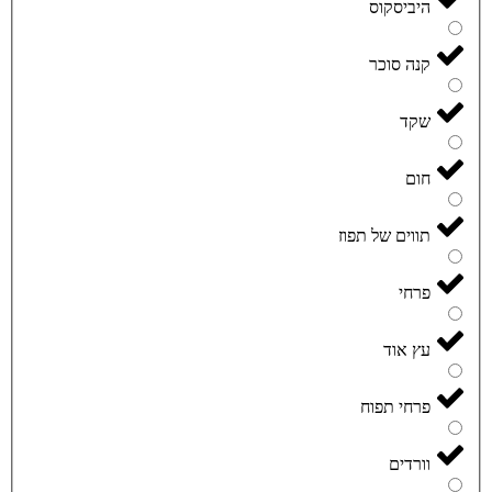
היביסקוס
קנה סוכר
שקד
חום
תווים של תפוז
פרחי
עץ אוד
פרחי תפוח
וורדים