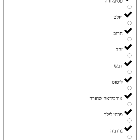
פסיפלורה
ויולט
חרוב
זהב
דבש
לוטוס
אורכידאה שחורה
פרחי לילך
גרדניה