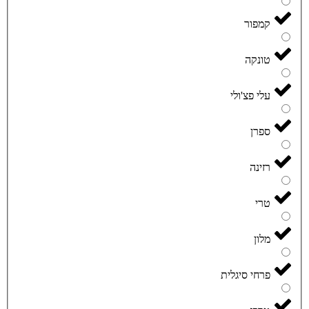
קמפור
טונקה
עלי פצ'ולי
ספרן
רזינה
טרי
מלון
פרחי סיגלית