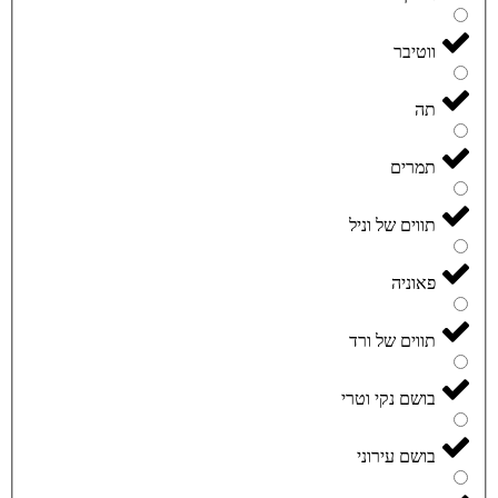
ווטיבר
תה
תמרים
תווים של וניל
פאוניה
תווים של ורד
בושם נקי וטרי
בושם עירוני