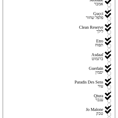
אמבר
Gucci
פלפל שחור
Clean Reserve
לילך
Etro
תפוח
Asdaaf
ברגמוט
Guerlain
יסמין
Paradis Des Sens
עוד
Qtura
ענבר
Jo Malone
טבק