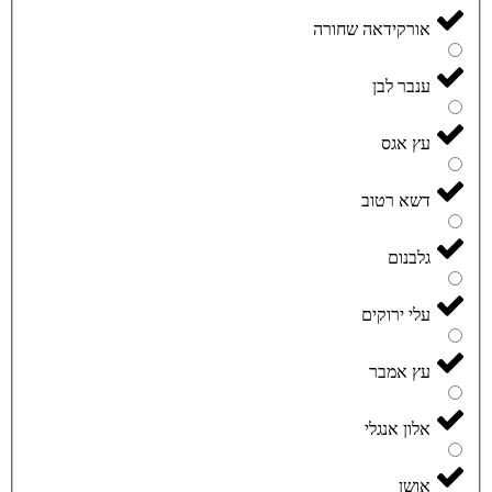
אורקידאה שחורה
ענבר לבן
עץ אגס
דשא רטוב
גלבנום
עלי ירוקים
עץ אמבר
אלון אנגלי
אושן