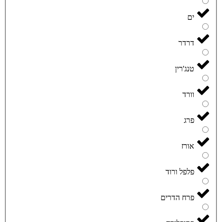
ים
דרדר
טנג'רין
וורד
פרג
אורז
פלפל ורוד
פרח הדרים