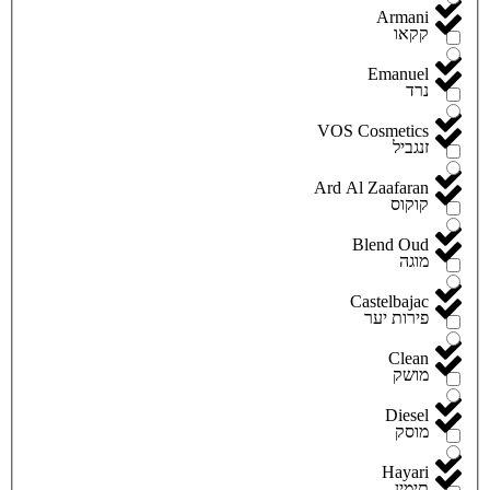
Armani
קקאו
Emanuel
נרד
VOS Cosmetics
זנגביל
Ard Al Zaafaran
קוקוס
Blend Oud
מוגה
Castelbajac
פירות יער
Clean
מושק
Diesel
מוסק
Hayari
תימין