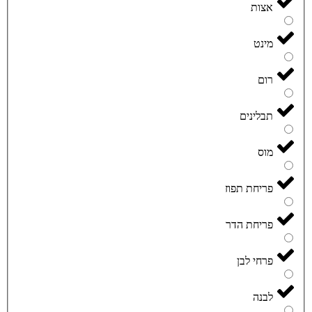
אצות
מינט
רום
תבלינים
מוס
פריחת תפוז
פריחת הדר
פרחי לבן
לבנה