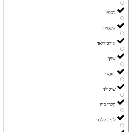
ג'סמין
קשמירן
אורכידיאה
שזיף
רוזמרין
שוקולד
קלרי סייג'
לימון קלברי