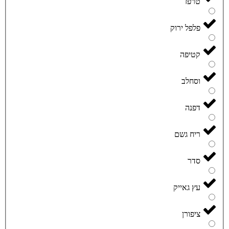
טרפז
פלפל ירוק
קטיפה
וסחלב
דפנה
ריח גשם
סדר
עץ גאייק
ציפורן