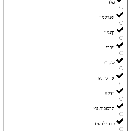
מלח
אפרסמון
קינמון
ערבי
שקדים
אורקידאה
וודקה
תרכובות עץ
פרחי לוטוס