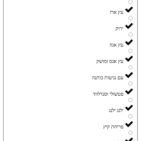
עץ ארז
ירוק
עץ אגוז
עץ אגס ומושק
עם נגיעות כותנה
פטשולי וסנדלווד
ילנג ילנג
פריחת קיץ