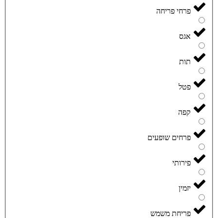
פרחי פריחה
אגס
תות
פטל
קפה
פרחים שופעים
פירותי
יזמין
פריחת משמש