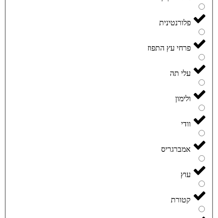
פלורנטינית
פרחי עץ התפוז
עלי תה
ולימון
וודי
אמברגריס
עוץ
קטורת