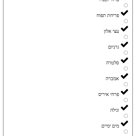
פריחת תפוח
עצי אלון
גרניום
סלטרה
אמברה
פרחי איריס
ונילה
מים ימיים