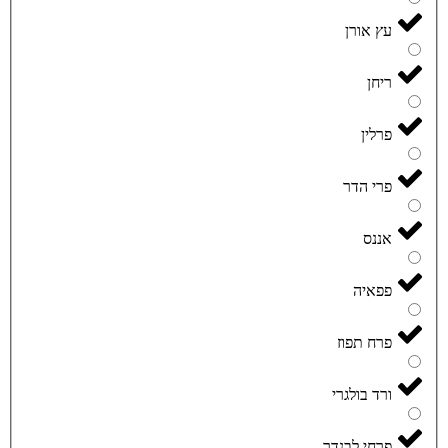
עץ אורן
ריחן
פרלין
פרי הדר
אננס
פפאיה
פרח תפוז
ורד בולגרי
פרחי לבנדר