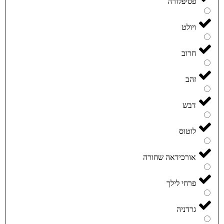
פסיפלורה
ויולט
חרוב
זהב
דבש
לוטוס
אורכידאה שחורה
פרחי לילך
גרדניה