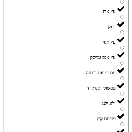
עץ ארז
ירוק
עץ אגוז
עץ אגס ומושק
עם נגיעות כותנה
פטשולי וסנדלווד
ילנג ילנג
פריחת קיץ