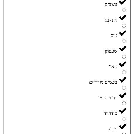
עשבים
אינקנס
מים
שעפתן
סאג'
בשמים מזרחיים
פרחי יסמין
סודרווד
מתוק