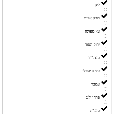
לינן
טבק אדום
עץ מעושן
ירוק תפוח
סנדלווד
עלי פטשולי
עמבר
פרחי ילנג
סיגלית