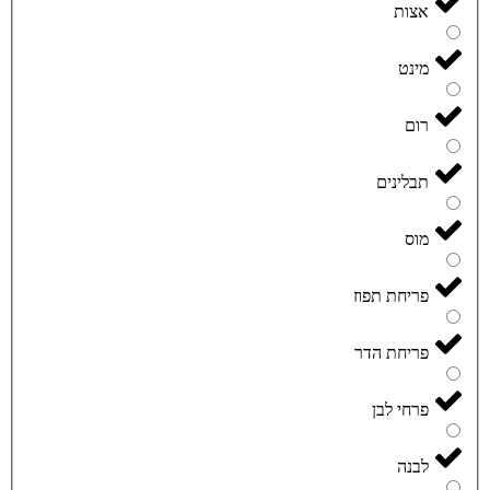
אצות
מינט
רום
תבלינים
מוס
פריחת תפוז
פריחת הדר
פרחי לבן
לבנה