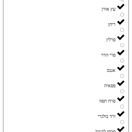
עץ אורן
ריחן
פרלין
פרי הדר
אננס
פפאיה
פרח תפוז
ורד בולגרי
פרחי לבנדר