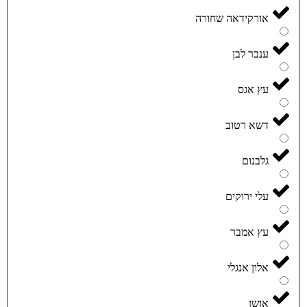
אורקידאה שחורה
ענבר לבן
עץ אגס
דשא רטוב
גלבנום
עלי ירוקים
עץ אמבר
אלון אנגלי
אושן