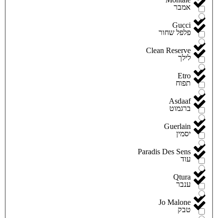
אמבר
Gucci
פלפל שחור
Clean Reserve
לילך
Etro
תפוח
Asdaaf
ברגמוט
Guerlain
יסמין
Paradis Des Sens
עוד
Qtura
ענבר
Jo Malone
טבק