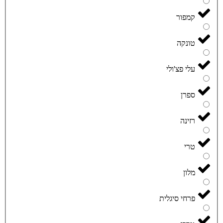
קמפור
טונקה
עלי פצ'ולי
ספרן
רזינה
טרי
מלון
פרחי סיגלית