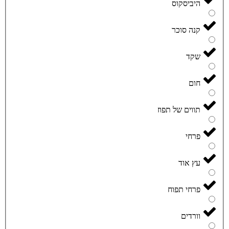
היביסקוס
קנה סוכר
שקד
חום
תווים של תפוז
פרחי
עץ אוד
פרחי תפוח
וורדים