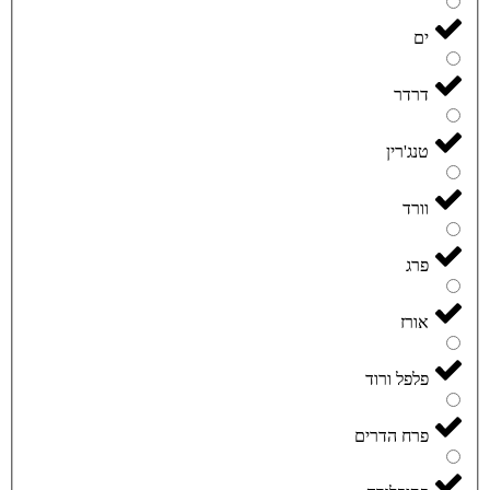
ים
דרדר
טנג'רין
וורד
פרג
אורז
פלפל ורוד
פרח הדרים