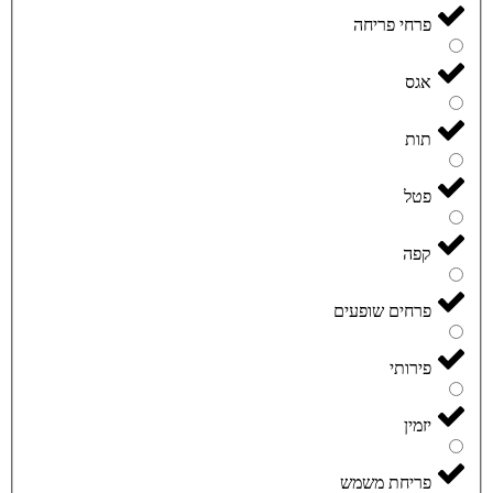
פרחי פריחה
אגס
תות
פטל
קפה
פרחים שופעים
פירותי
יזמין
פריחת משמש