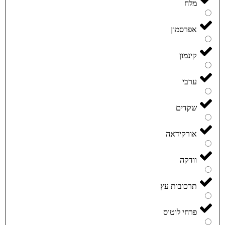
מלח
אפרסמון
קינמון
ערבי
שקדים
אורקידאה
וודקה
תרכובות עץ
פרחי לוטוס