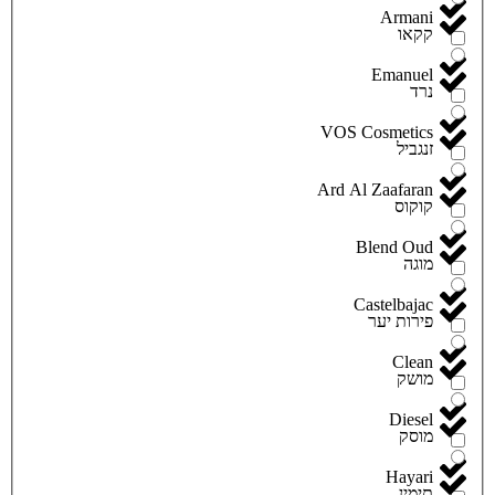
Armani
קקאו
Emanuel
נרד
VOS Cosmetics
זנגביל
Ard Al Zaafaran
קוקוס
Blend Oud
מוגה
Castelbajac
פירות יער
Clean
מושק
Diesel
מוסק
Hayari
תימין