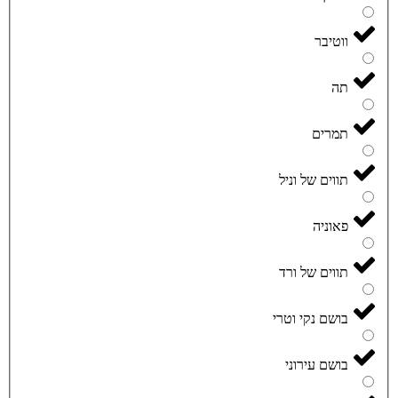
ווטיבר
תה
תמרים
תווים של וניל
פאוניה
תווים של ורד
בושם נקי וטרי
בושם עירוני