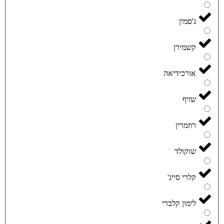
ג'סמין
קשמירן
אורכידיאה
שזיף
רוזמרין
שוקולד
קלרי סייג'
לימון קלברי