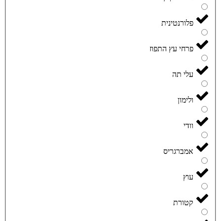
פלורנטינית
פרחי עץ התפוז
עלי תה
ולימון
וודי
אמברגריס
עוץ
קטורת