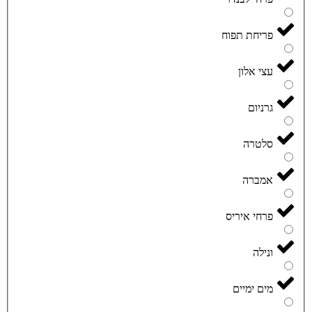
פריחת תפוח
עצי אלון
גרניום
סלטרה
אמברה
פרחי איריס
ונילה
מים ימיים