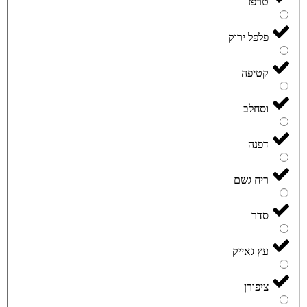
טרפז
פלפל ירוק
קטיפה
וסחלב
דפנה
ריח גשם
סדר
עץ גאייק
ציפורן