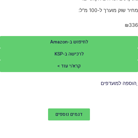
יר שוק מוערך ל-100 מ"ל:
₪33
לחיפוש ב-Amazon
לרכישה ב-KSP
קרא/י עוד >
וספה למועדפים
דגמים נוספים