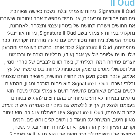
II Ou
Signature II Oud: ניחוח עוצמתי ובלתי נשכח כאישה שאוהבת
חוחות ייחודיים ומרעננים, אני תמיד מחפשת אחר ניחוחות שיעוררו
 החושים ויעוררו תחושה של ביטחון עצמי והצלחה. לאחרונה,
נתקלתי בניחוח עוצמתי בשם Signature II Oud, ניחוח אוריינטלי
תה המשלב ניחוחות מסורתיים עם נגיעה מודרנית יוקרתית. כבר
מהפתיחה, Signature II Oud לוכד אותנו ברשתו העוצמתי והמרענן
ו. תווים עליונים של עץ אגר (אוד), תבלינים מזרחיים וברגמוט
צרים פתיחה חמה ותכליתית, בעוד תווים לבביים של פרחי יסמין,
יל ופטשולי מוסיפים עומק וססגוניות לניחוח. בסיס עשיר של עץ
מוג, ענבר ומוסק מעגן את החוויה החושית, משאיר חותם עוצמתי
ובלתי נשכח. Signature II Oud הוא ניחוח מורכב ומגוון, המתאים
שים וגברים שאוהבים להשאיר רושם עוצמתי ובלתי נשכח. הוא
אים במיוחד לאירועים מיוחדים בהם רוצים להרגיש בטוחים
צמם ולהצליח, אך יכול לשמש גם ביום יום כאמירה אישית נועזת.
למרות עוצמתו, Signature II Oud אינו משתלט או גובר. הוא ניחוח
וזן היטב, המשחק על הניגוד בין תווים קלים וחשוכים, חמים
רים. האיזון העדין הזה הופך אותו לניחוח ייחודי ובלתי נשכח,
שמושך אליו תשומת לב בכל מקום אליו הוא מגיע. Signature II