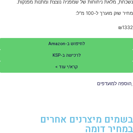
כחת, מלאת ניחוחות של שמפניה נוצצת ומתנות מפנקות.
יר שוק מוערך ל-100 מ"ל:
₪133
לחיפוש ב-Amazon
לרכישה ב-KSP
קרא/י עוד >
וספה למועדפים
שמים מיצרנים אחרים
מחיר דומה