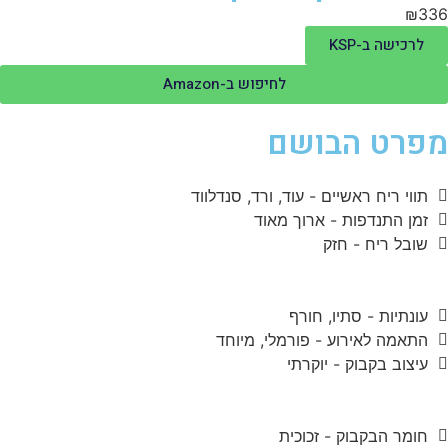
₪33
לרכישה ב-KSP
לחיפוש ב-Amazon
פרט הבושם
תווי ריח ראשיים - עוד, ורד, סנדלווד
זמן התנדפות - ארוך מאוד
שובל ריח - חזק
עונתיות - סתיו, חורף
התאמה לאירוע - פורמלי, מיוחד
עיצוב בקבוק - יוקרתי
חומר הבקבוק - זכוכית