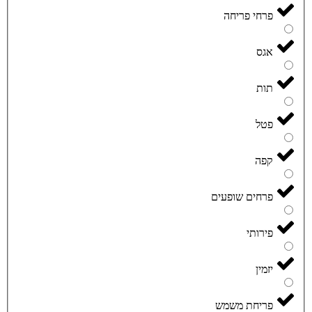
פרחי פריחה
אגס
תות
פטל
קפה
פרחים שופעים
פירותי
יזמין
פריחת משמש