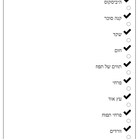
היביסקוס
קנה סוכר
שקד
חום
תווים של תפוז
פרחי
עץ אוד
פרחי תפוח
וורדים