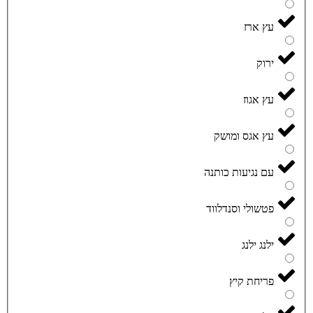
עץ ארז
ירוק
עץ אגוז
עץ אגס ומושק
עם נגיעות כותנה
פטשולי וסנדלווד
ילנג ילנג
פריחת קיץ