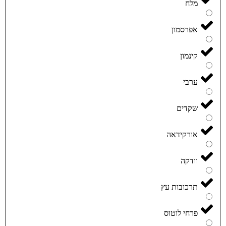
מלח
אפרסמון
קינמון
ערבי
שקדים
אורקידאה
וודקה
תרכובות עץ
פרחי לוטוס