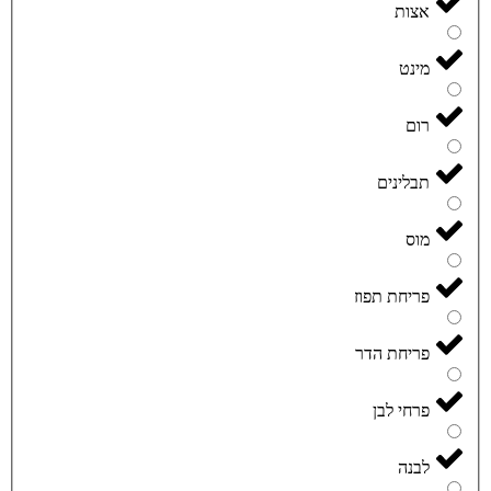
אצות
מינט
רום
תבלינים
מוס
פריחת תפוז
פריחת הדר
פרחי לבן
לבנה