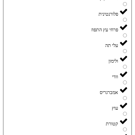
פלורנטינית
פרחי עץ התפוז
עלי תה
ולימון
וודי
אמברגריס
עוץ
קטורת