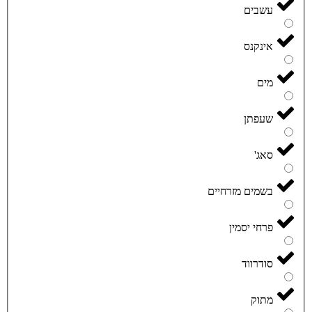
עשבים
אינקנס
מים
שעפתן
סאג'
בשמים מזרחיים
פרחי יסמין
סודרווד
מתוק