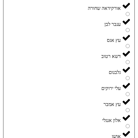
אורקידאה שחורה
ענבר לבן
עץ אגס
דשא רטוב
גלבנום
עלי ירוקים
עץ אמבר
אלון אנגלי
אושן