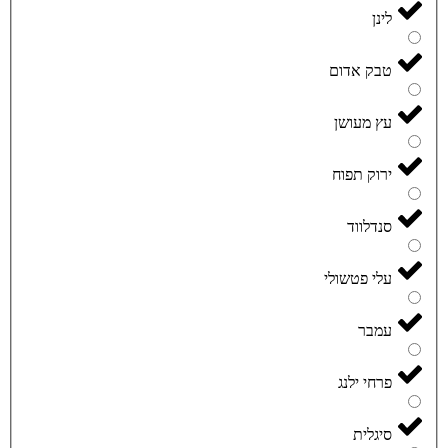
לינן
טבק אדום
עץ מעושן
ירוק תפוח
סנדלווד
עלי פטשולי
עמבר
פרחי ילנג
סיגלית