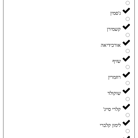
ג'סמין
קשמירן
אורכידיאה
שזיף
רוזמרין
שוקולד
קלרי סייג'
לימון קלברי