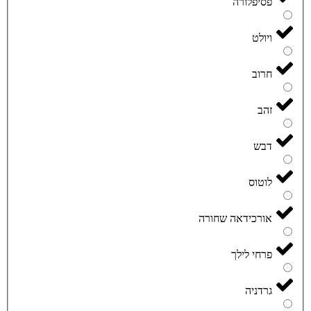
פסיפלורה
ויולט
חרוב
זהב
דבש
לוטוס
אורכידאה שחורה
פרחי לילך
גרדניה