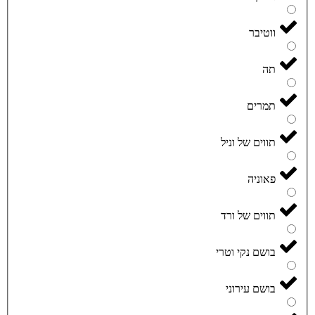
ווטיבר
תה
תמרים
תווים של וניל
פאוניה
תווים של ורד
בושם נקי וטרי
בושם עירוני