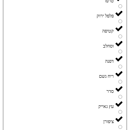
טרפז
פלפל ירוק
קטיפה
וסחלב
דפנה
ריח גשם
סדר
עץ גאייק
ציפורן