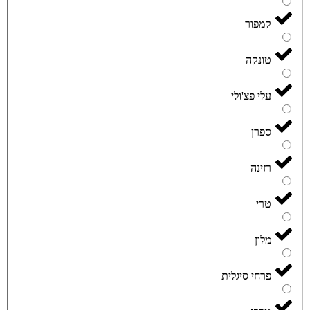
קמפור
טונקה
עלי פצ'ולי
ספרן
רזינה
טרי
מלון
פרחי סיגלית