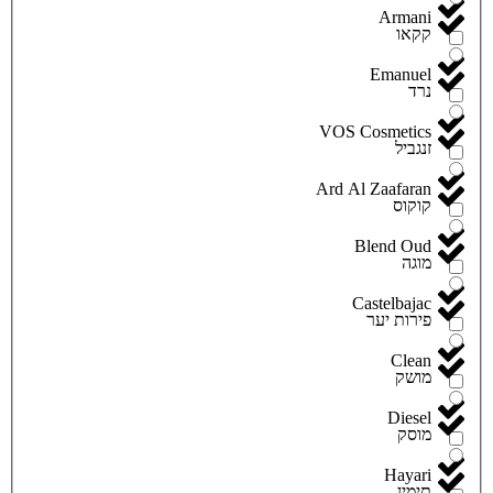
Armani
קקאו
Emanuel
נרד
VOS Cosmetics
זנגביל
Ard Al Zaafaran
קוקוס
Blend Oud
מוגה
Castelbajac
פירות יער
Clean
מושק
Diesel
מוסק
Hayari
תימין