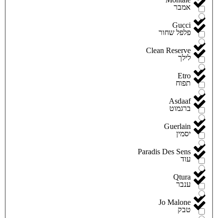
אמבר
Gucci
פלפל שחור
Clean Reserve
לילך
Etro
תפוח
Asdaaf
ברגמוט
Guerlain
יסמין
Paradis Des Sens
עוד
Qtura
ענבר
Jo Malone
טבק