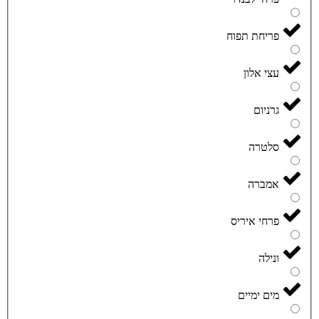
פריחת תפוח
עצי אלון
גרניום
סלטרה
אמברה
פרחי איריס
ונילה
מים ימיים