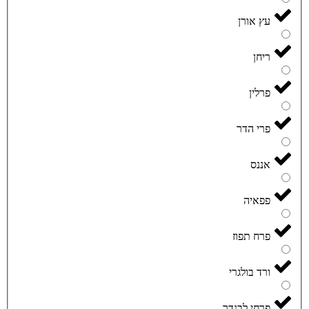
עץ אורן
ריחן
פרלין
פרי הדר
אננס
פפאיה
פרח תפוז
ורד בולגרי
פרחי לבנדר