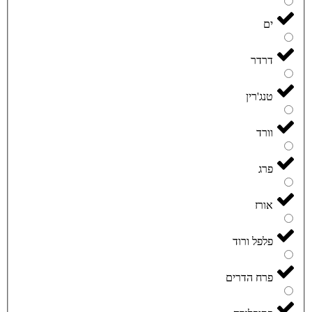
ים
דרדר
טנג'רין
וורד
פרג
אורז
פלפל ורוד
פרח הדרים