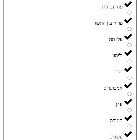
פלורנטינית
פרחי עץ התפוז
עלי תה
ולימון
וודי
אמברגריס
עוץ
קטורת
עשבים