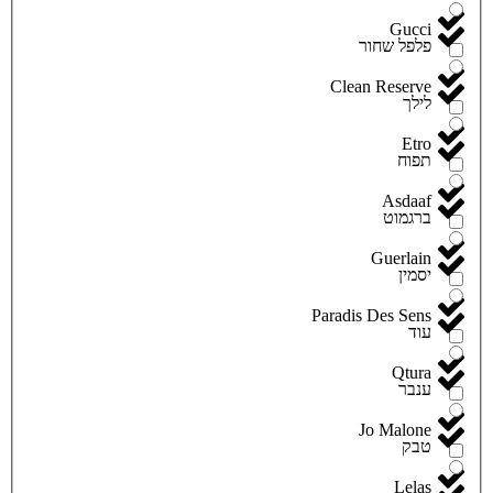
Gucci
פלפל שחור
Clean Reserve
לילך
Etro
תפוח
Asdaaf
ברגמוט
Guerlain
יסמין
Paradis Des Sens
עוד
Qtura
ענבר
Jo Malone
טבק
Lelas