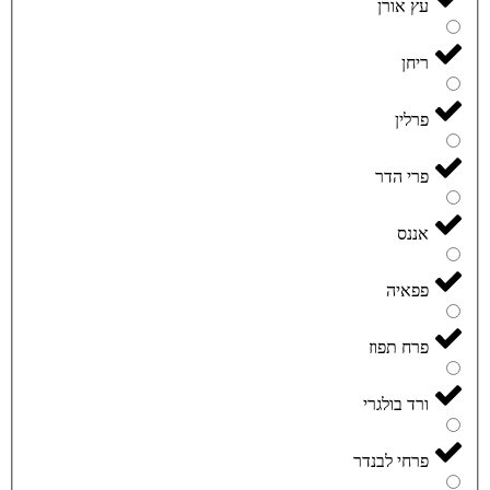
עץ אורן
ריחן
פרלין
פרי הדר
אננס
פפאיה
פרח תפוז
ורד בולגרי
פרחי לבנדר