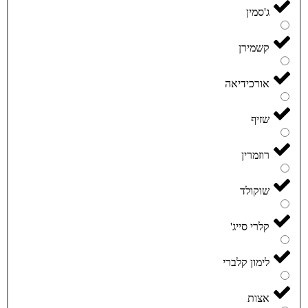
ג'סמין
קשמירן
אורכידיאה
שזיף
רוזמרין
שוקולד
קלרי סייג'
לימון קלברי
אצות