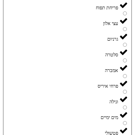
פריחת תפוח
עצי אלון
גרניום
סלטרה
אמברה
פרחי איריס
ונילה
מים ימיים
פטשולי