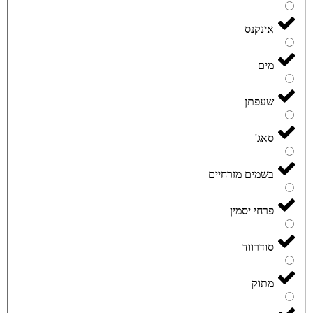
אינקנס
מים
שעפתן
סאג'
בשמים מזרחיים
פרחי יסמין
סודרווד
מתוק