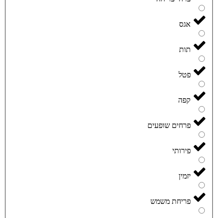
אגס
תות
פטל
קפה
פרחים שופעים
פירותי
יזמין
פריחת משמש