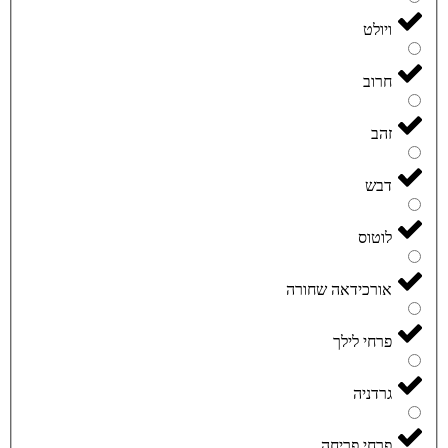
ויולט
חרוב
זהב
דבש
לוטוס
אורכידאה שחורה
פרחי לילך
גרדניה
פרחי פריחה