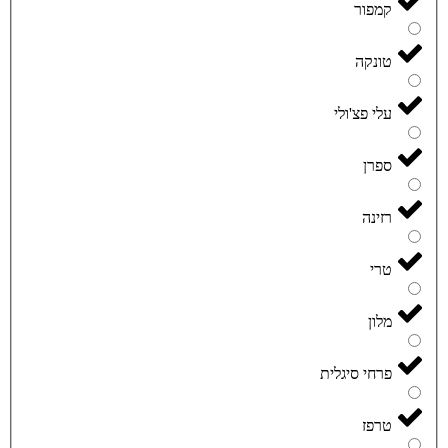
קמפור
טונקה
עלי פצ'ולי
ספרן
רזינה
טרי
מלון
פרחי סיגלית
טרפז