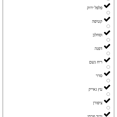
פלפל ירוק
קטיפה
וסחלב
דפנה
ריח גשם
סדר
עץ גאייק
ציפורן
ורוד פרסי