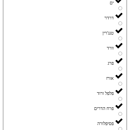
ים
דרדר
טנג'רין
וורד
פרג
אורז
פלפל ורוד
פרח הדרים
פסיפלורה