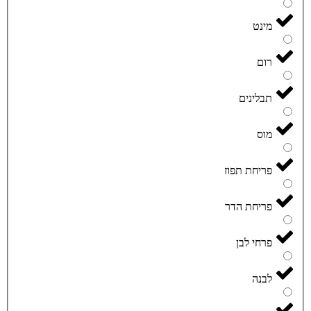
מינט
רום
תבלינים
מוס
פריחת תפוז
פריחת הדר
פרחי לבן
לבנה