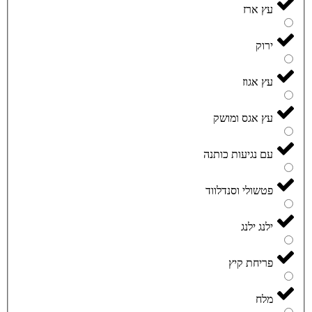
עץ ארז
ירוק
עץ אגוז
עץ אגס ומושק
עם נגיעות כותנה
פטשולי וסנדלווד
ילנג ילנג
פריחת קיץ
מלח