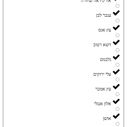
אורקידאה שחורה
ענבר לבן
עץ אגס
דשא רטוב
גלבנום
עלי ירוקים
עץ אמבר
אלון אנגלי
אושן