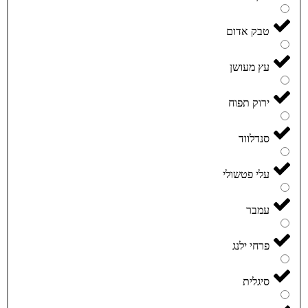
טבק אדום
עץ מעושן
ירוק תפוח
סנדלווד
עלי פטשולי
עמבר
פרחי ילנג
סיגלית