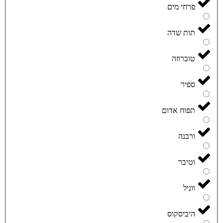
פרחי מים
תות שדה
טוברוזה
ספיר
תפוח אדום
ורבנה
וטיבר
ווניל
היביסקוס