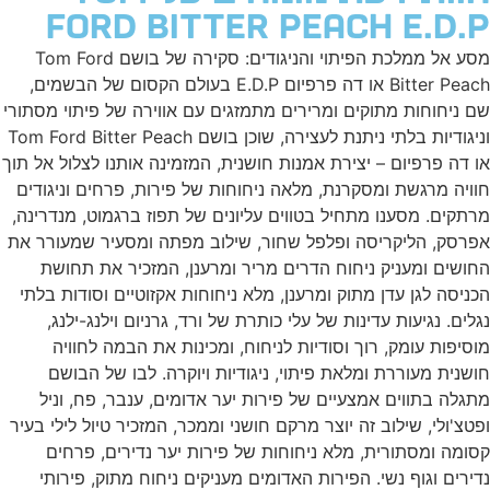
Ford Bitter Peach E.D.
מסע אל ממלכת הפיתוי והניגודים: סקירה של בושם Tom Ford
Bitter Peach או דה פרפיום E.D.P בעולם הקסום של הבשמים,
 ניחוחות מתוקים ומרירים מתמזגים עם אווירה של פיתוי מסתורי
וניגודיות בלתי ניתנת לעצירה, שוכן בושם Tom Ford Bitter Peach
 דה פרפיום – יצירת אמנות חושנית, המזמינה אותנו לצלול אל תוך
ויה מרגשת ומסקרנת, מלאה ניחוחות של פירות, פרחים וניגודים
תקים. מסענו מתחיל בטווים עליונים של תפוז ברגמוט, מנדרינה,
רסק, הליקריסה ופלפל שחור, שילוב מפתה ומסעיר שמעורר את
ושים ומעניק ניחוח הדרים מריר ומרענן, המזכיר את תחושת
ניסה לגן עדן מתוק ומרענן, מלא ניחוחות אקזוטיים וסודות בלתי
לים. נגיעות עדינות של עלי כותרת של ורד, גרניום וילנג-ילנג,
סיפות עומק, רוך וסודיות לניחוח, ומכינות את הבמה לחוויה
שנית מעוררת ומלאת פיתוי, ניגודיות ויוקרה. לבו של הבושם
גלה בתווים אמצעיים של פירות יער אדומים, ענבר, פח, וניל
טצ'ולי, שילוב זה יוצר מרקם חושני וממכר, המזכיר טיול לילי בעיר
ומה ומסתורית, מלא ניחוחות של פירות יער נדירים, פרחים
ירים וגוף נשי. הפירות האדומים מעניקים ניחוח מתוק, פירותי