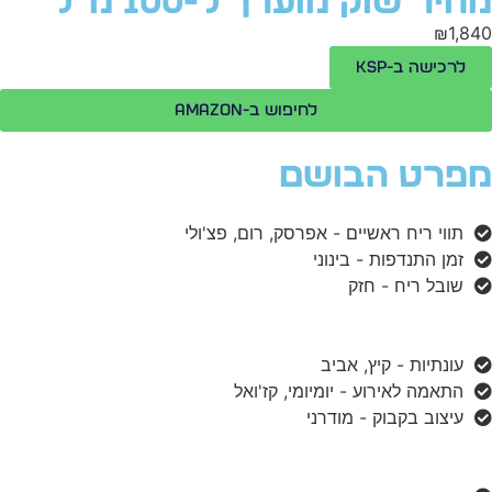
חיר שוק מוערך ל-100 מ"ל
₪1,8
לרכישה ב-KSP
לחיפוש ב-Amazon
פרט הבושם
תווי ריח ראשיים - אפרסק, רום, פצ'ולי
זמן התנדפות - בינוני
שובל ריח - חזק
עונתיות - קיץ, אביב
התאמה לאירוע - יומיומי, קז'ואל
עיצוב בקבוק - מודרני