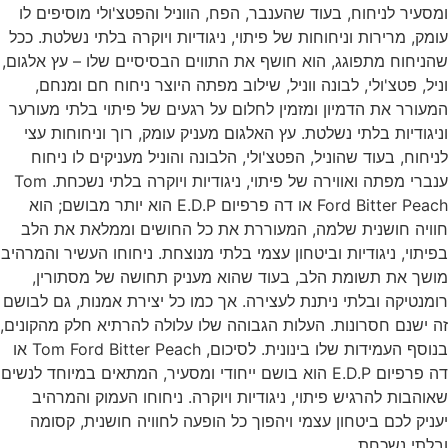
סעיר לניחוח, בעוד שהענבר, הפח, הווניל והפטצ'ולי מוסיפים לו
מק, מרירות וניחוחות של פיתוי, ניגודיות ויוקרה בלתי נשלטת. ככל
ניחוח מתפוגג, הוא חושף את התווים הבסיסיים שלו – עץ אלגום,
יל, פטצ'ולי, לבונה ווניל, שילוב מפתה היוצר ניחוח חם ומנחם,
עורר את הדמיון ומזמין לחלום על רגעים של פיתוי בלתי מעורער
יגודיות בלתי נשלטת. עץ האלגום מעניק עומק, רוך וניחוחות עצי
יחוח, בעוד שהוניל, הפטצ'ולי, הלבונה והוניל מעניקים לו ניחוח
ענברי מפתה ואווירה של פיתוי, ניגודיות ויוקרה בלתי נשכחת. Tom
Ford Bitter Peach או דה פרפיום E.D.P הוא יותר מבושם; הוא
ויה חושנית שלמה, המעוררת את כל החושים וממלאת את הלב
יתוי, ניגודיות וביטחון עצמי בלתי מנוצחת. ניחוחו העשיר והמרהיב
שך את תשומת הלב, בעוד שהוא מעניק תחושה של מסתורין,
מנטיקה ובלתי ניתנת לעצירה. אך כמו כל יצירת אמנות, גם לבושם
 ישנם חסרונות. העלות הגבוהה שלו עלולה להרתיא חלק מהקונים,
בנוסף העמידות שלו בינונית. לסיכום, Tom Ford Bitter Peach או
דה פרפיום E.D.P הוא בושם ייחודי ומסעיר, המתאים במיוחד לנשים
והבות להרגיש פיתוי, ניגודיות ויוקרה. ניחוחו העמוק והמרהיב
ניק לכם ביטחון עצמי ויהפוך כל הופעה לחוויה חושנית, קסומה
לתי נשכחת.