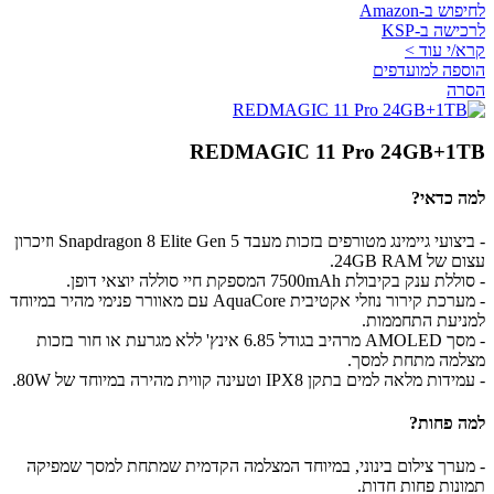
לחיפוש ב-Amazon
לרכישה ב-KSP
קרא/י עוד >
הוספה למועדפים
הסרה
REDMAGIC 11 Pro 24GB+1TB
למה כדאי?
- ביצועי גיימינג מטורפים בזכות מעבד Snapdragon 8 Elite Gen 5 וזיכרון
עצום של 24GB RAM.
- סוללת ענק בקיבולת 7500mAh המספקת חיי סוללה יוצאי דופן.
- מערכת קירור נוזלי אקטיבית AquaCore עם מאוורר פנימי מהיר במיוחד
למניעת התחממות.
- מסך AMOLED מרהיב בגודל 6.85 אינץ' ללא מגרעת או חור בזכות
מצלמה מתחת למסך.
- עמידות מלאה למים בתקן IPX8 וטעינה קווית מהירה במיוחד של 80W.
למה פחות?
- מערך צילום בינוני, במיוחד המצלמה הקדמית שמתחת למסך שמפיקה
תמונות פחות חדות.