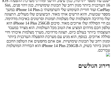
ישנם עוד מספר יתרונות, כגון: עיצוב חדשני ומודרני מערכת ההפעלה iOS
16 העדכנית ביותר מגוון רחב של תכונות שימושיות, כגון זיהוי פנים, Siri,
CarPlay ועוד חוויית השימוש שלי השתמשתי ב-iPhone 14 Plus במשך
מספר שבועות, והוא הרשים אותי מאוד. הביצועים שלו מעולים, התצוגה
שלו מרהיבה והמצלמות שלו מצלמות תמונות וסרטונים באיכות מדהימה.
גם חיי הסוללה שלו ארוכים מאוד. סיכום iPhone 14 Plus 256GB הוא
טלפון חכם מדהים המציע את הטוב מכל העולמות. הוא מצויד במעבד
העוצמתי ביותר בעולם כיום, תצוגה מרהיבה, מערך מצלמות איכותי וחיי
סוללה ארוכים. בנוסף, הוא מגיע עם מערכת ההפעלה העדכנית ביותר
ומגוון רחב של תכונות שימושיות. אם אתם מחפשים את הטלפון החכם
הטוב ביותר בשוק, ה-iPhone 14 Plus 256GB הוא הבחירה המושלמת
עבורכם.
דירוג הגולשים