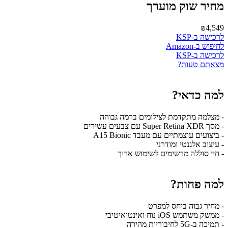
מחיר שוק מוערך
₪4,549
לרכישה ב-KSP
לחיפוש ב-Amazon
לרכישה ב-KSP
מצאתם טעות?
למה כדאי?
- מצלמה מתקדמת לצילומים ברמה גבוהה
- מסך Super Retina XDR עם צבעים עשירים
- ביצועים עוצמתיים עם מעבד A15 Bionic
- עיצוב אלגנטי ומודרני
- חיי סוללה מרשימים לשימוש ארוך
למה פחות?
- מחיר גבוה ביחס למפרט
- ממשק משתמש iOS נוח ואינטואיטיבי
- תמיכה ב-5G לחיבוריות מהירה