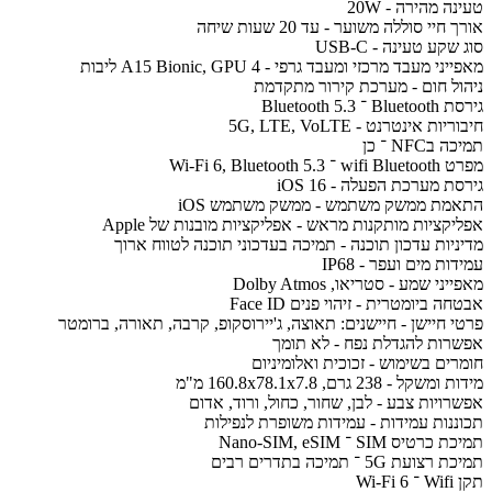
טעינה מהירה - 20W
אורך חיי סוללה משוער - עד 20 שעות שיחה
סוג שקע טעינה - USB-C
מאפייני מעבד מרכזי ומעבד גרפי - A15 Bionic, GPU 4 ליבות
ניהול חום - מערכת קירור מתקדמת
גירסת Bluetooth ־ Bluetooth 5.3
חיבוריות אינטרנט - 5G, LTE, VoLTE
תמיכה בNFC ־ כן
מפרט wifi Bluetooth ־ Wi-Fi 6, Bluetooth 5.3
גירסת מערכת הפעלה - iOS 16
התאמת ממשק משתמש - ממשק משתמש iOS
אפליקציות מותקנות מראש - אפליקציות מובנות של Apple
מדיניות עדכון תוכנה - תמיכה בעדכוני תוכנה לטווח ארוך
עמידות מים ועפר - IP68
מאפייני שמע - סטריאו, Dolby Atmos
אבטחה ביומטרית - זיהוי פנים Face ID
פרטי חיישן - חיישנים: תאוצה, ג'יירוסקופ, קרבה, תאורה, ברומטר
אפשרות להגדלת נפח - לא תומך
חומרים בשימוש - זכוכית ואלומיניום
מידות ומשקל - 238 גרם, 160.8x78.1x7.8 מ"מ
אפשרויות צבע - לבן, שחור, כחול, ורוד, אדום
תכוננות עמידות - עמידות משופרת לנפילות
תמיכת כרטיס SIM ־ Nano-SIM, eSIM
תמיכת רצועת 5G ־ תמיכה בתדרים רבים
תקן Wifi ־ Wi-Fi 6