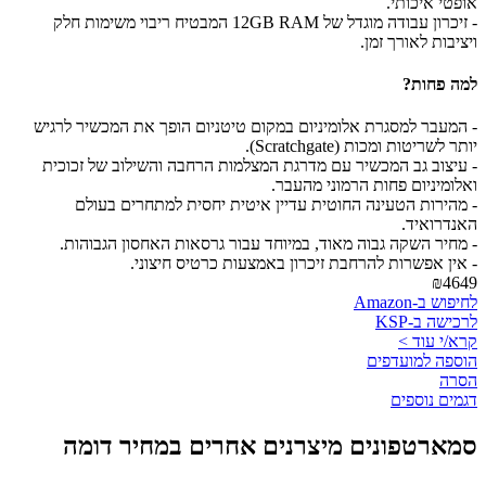
אופטי איכותי.
- זיכרון עבודה מוגדל של 12GB RAM המבטיח ריבוי משימות חלק
ויציבות לאורך זמן.
למה פחות?
- המעבר למסגרת אלומיניום במקום טיטניום הופך את המכשיר לרגיש
יותר לשריטות ומכות (Scratchgate).
- עיצוב גב המכשיר עם מדרגת המצלמות הרחבה והשילוב של זכוכית
ואלומיניום פחות הרמוני מהעבר.
- מהירות הטעינה החוטית עדיין איטית יחסית למתחרים בעולם
האנדרואיד.
- מחיר השקה גבוה מאוד, במיוחד עבור גרסאות האחסון הגבוהות.
- אין אפשרות להרחבת זיכרון באמצעות כרטיס חיצוני.
₪4649
לחיפוש ב-Amazon
לרכישה ב-KSP
קרא/י עוד >
הוספה למועדפים
הסרה
דגמים נוספים
סמארטפונים מיצרנים אחרים במחיר דומה