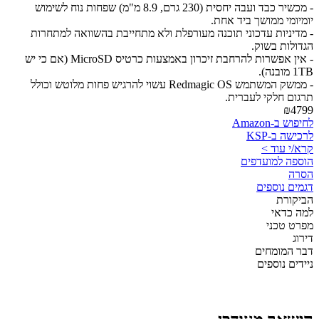
- מכשיר כבד ועבה יחסית (230 גרם, 8.9 מ"מ) שפחות נוח לשימוש
יומיומי ממושך ביד אחת.
- מדיניות עדכוני תוכנה מעורפלת ולא מתחייבת בהשוואה למתחרות
הגדולות בשוק.
- אין אפשרות להרחבת זיכרון באמצעות כרטיס MicroSD (אם כי יש
1TB מובנה).
- ממשק המשתמש Redmagic OS עשוי להרגיש פחות מלוטש וכולל
תרגום חלקי לעברית.
₪4799
לחיפוש ב-Amazon
לרכישה ב-KSP
קרא/י עוד >
הוספה למועדפים
הסרה
דגמים נוספים
הביקורת
למה כדאי
מפרט טכני
דירוג
דבר המומחים
ניידים נוספים