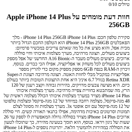
טיולים
0/10
חוות דעת מומחים על Apple iPhone 14 Plus
256GB
סקירת טלפון חכם: iPhone 14 Plus 256GB iPhone 14 Plus - מלך
הפאבלטים iPhone 14 Plus 256GB הוא הטלפון החכם הגדול ביותר
מבית אפל, והוא מציע את כל מה שאתם צריכים במכשיר פרמיום:
ביצועים מעולים, תצוגה מרהיבה, מערך מצלמות איכותי וחיי סוללה
ארוכים. ביצועים מעולים מעבד ה-A16 Bionic החדשני של אפל מספק
ביצועים מעולים לכל משחק או אפליקציה, אפילו הכי כבדים. בנוסף,
זיכרון ה-RAM בנפח 6GB מספק מספיק מקום כדי להריץ מספר
אפליקציות במקביל מבלי לחוות האטה. תצוגה מרהיבה תצוגת ה-Super
Retina XDR בגודל 6.7 אינץ' היא אחת התצוגות הטובות ביותר בעולם
כיום. היא מציעה צבעים מדויקים, בהירות גבוהה וקצב רענון של 120
הרץ, מה שמתבטא בחוויית צפייה מרהיבה. מערך מצלמות איכותי
iPhone 14 Plus מצויד במערך מצלמות איכותי הכולל מצלמה ראשית של
48 מגה-פיקסל, מצלמה רחבה במיוחד של 12 מגה-פיקסל ומצלמת טלפוטו
של 12 מגה-פיקסל עם זום אופטי 3x. מערך מצלמות זה מסוגל לצלם
תמונות וסרטונים באיכות מדהימה, אפילו בתנאי תאורה קשים. חיי סוללה
ארוכים iPhone 14 Plus מצויד בסוללה גדולה המאפשרת לו לספק עד 26
שעות של ניגון וידאו. בנוסף, הוא תומך בטעינה מהירה, כך שתוכלו לטעון
את הסוללה במהירות ולהמשיך הלאה. יתרונות נוספים ל-iPhone 14 Plus