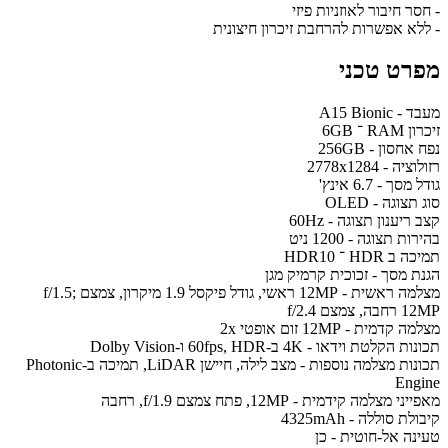
- חסר חיבור לאוזניות פיזי
- ללא אפשרות להרחבת זיכרון חיצונית
מפרט טכני
מעבד - A15 Bionic
זיכרון RAM ־ 6GB
נפח אחסון - 256GB
רזולוציה - 2778x1284
גודל מסך - 6.7 אינץ'
סוג תצוגה - OLED
קצב ריענון תצוגה - 60Hz
בהירות תצוגה - 1200 ניט
תמיכה ב HDR ־ HDR10
הגנת מסך - זכוכית קרמיק מגן
מצלמה ראשית - 12MP ראשי, גודל פיקסל 1.9 מיקרון, צמצם f/1.5;
12MP רחבה, צמצם f/2.4
מצלמה קדמית - 12MP זום אופטי 2x
תכונות הקלטת וידאו - 4K ב-60fps, HDR ו-Dolby Vision
תכונות מצלמה נוספות - מצב לילה, חיישן LiDAR, תמיכה ב-Photonic
Engine
מאפייני מצלמה קידמית - 12MP, פתח צמצם f/1.9, רחבה
קיבולת סוללה - 4325mAh
טעינה אל-חוטית - כן