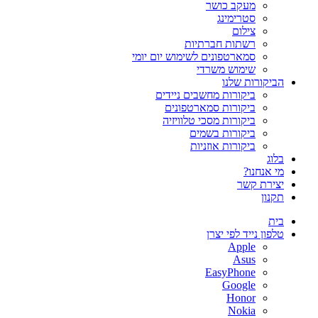
מעקב כושר
סטרימינג
צילום
רשתות חברתיות
סמארטפונים לשימוש יום יומי
שימוש משרדי
הביקורות שלנו
ביקורות מחשבים ניידים
ביקורות סמארטפונים
ביקורות מסכי טלוויזיה
ביקורות בשמים
ביקורות אוזניות
בלוג
מי אנחנו?
יצירת קשר
תקנון
בית
טלפון נייד לפי יצרן
Apple
Asus
EasyPhone
Google
Honor
Nokia