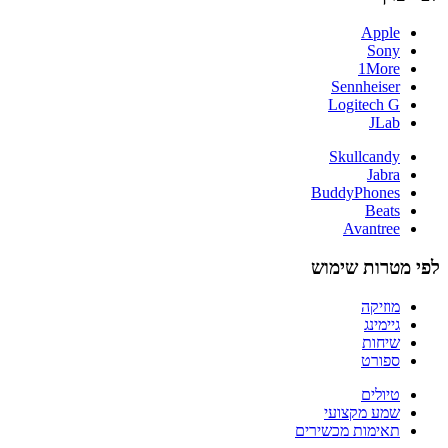
Apple
Sony
1More
Sennheiser
Logitech G
JLab
Skullcandy
Jabra
BuddyPhones
Beats
Avantree
לפי מטרות שימוש
מוזיקה
גיימינג
שיחות
ספורט
טיולים
שמע מקצועי
תאימות מכשירים