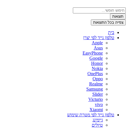
דלג
לתוכן
Search
...
תוצאות
צפייה בכל התוצאות
בית
טלפון נייד לפי יצרן
Apple
Asus
EasyPhone
Google
Honor
Nokia
OnePlus
Oppo
Realme
Samsung
Slider
Victurio
vivo
Xiaomi
טלפון נייד לפי מטרת שימוש
גיימינג
טיולים