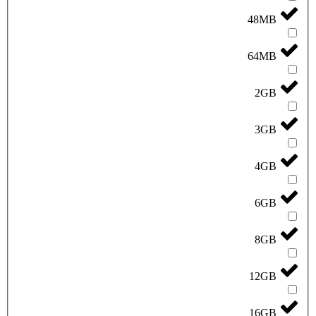
48MB
64MB
2GB
3GB
4GB
6GB
8GB
12GB
16GB