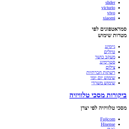
slider
victurio
vivo
xiaomi
סמראטפונים לפי
מטרות שימוש
גיימינג
טיולים
מעקב כושר
סטרימינג
צילום
רשתות חברתיות
שימוש יום יומי
שימוש משרדי
ביקורות מסכי טלוויזיה
מסכי טלוויזיה לפי יצרן
Fujicom
Hisense