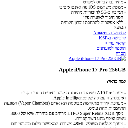
- מחיר גבוה ביחס למפרט
- ממשק משתמש iOS נוח ואינטואיטיבי
- תמיכה ב-5G לחיבוריות מהירה
- חסר חיבור לאוזניות פיזי
- ללא אפשרות להרחבת זיכרון חיצונית
₪4549
לחיפוש ב-Amazon
לרכישה ב-KSP
קרא/י עוד >
הוספה למועדפים
הסרה
Apple iPhone 17 Pro 256GB
למה כדאי?
- מעבד A19 Pro עוצמתי במיוחד המציע ביצועים חסרי תקדים
ואינטגרציה עמוקה של Apple Intelligence.
- מערכת קירור מתקדמת מבוססת תא אדים (Vapor Chamber) המונעת
התחממות תחת עומס.
- מסך LTPO Super Retina XDR מרהיב עם בהירות שיא של 3000
ניטים וציפוי מונע השתקפויות.
- מערך מצלמות משולש 48MP משודרג המאפשר צילום מקצועי וזום