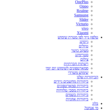
OnePlus
Oppo
Realme
Samsung
Slider
Victurio
vivo
Xiaomi
טלפון נייד לפי מטרת שימוש
גיימינג
טיולים
מעקב כושר
סטרימינג
צילום
רשתות חברתיות
סמארטפונים לשימוש יום יומי
שימוש משרדי
הביקורות שלנו
ביקורות מחשבים ניידים
ביקורות סמארטפונים
ביקורות מסכי טלוויזיה
ביקורות בשמים
ביקורות אוזניות
בלוג
מי אנחנו?