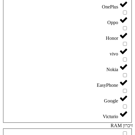
OnePlus
Oppo
Honor
vivo
Nokia
EasyPhone
Google
Victurio
זיכרון RAM