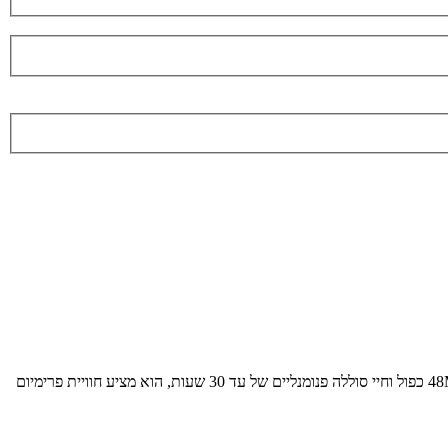
ה-Apple iPhone 17 בגרסת 256GB הוא שדרוג ענק לדגם הבסיס של אפל. עם מסך ProMotion 120Hz לראשונה, מעבד A19 חזק, מערך מצלמות 48MP כפול וחיי סוללה פנומנליים של עד 30 שעות, הוא מציע חוויית פרימיום