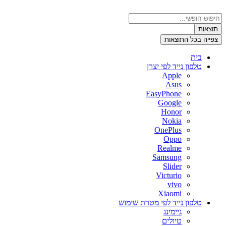
דלג
לתוכן
Search
...
תוצאות
צפייה בכל התוצאות
בית
טלפון נייד לפי יצרן
Apple
Asus
EasyPhone
Google
Honor
Nokia
OnePlus
Oppo
Realme
Samsung
Slider
Victurio
vivo
Xiaomi
טלפון נייד לפי מטרת שימוש
גיימינג
טיולים