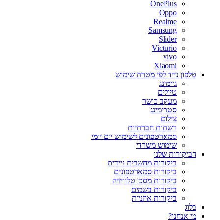
OnePlus
Oppo
Realme
Samsung
Slider
Victurio
vivo
Xiaomi
טלפון נייד לפי מטרת שימוש
גיימינג
טיולים
מעקב כושר
סטרימינג
צילום
רשתות חברתיות
סמארטפונים לשימוש יום יומי
שימוש משרדי
הביקורות שלנו
ביקורות מחשבים ניידים
ביקורות סמארטפונים
ביקורות מסכי טלוויזיה
ביקורות בשמים
ביקורות אוזניות
בלוג
מי אנחנו?