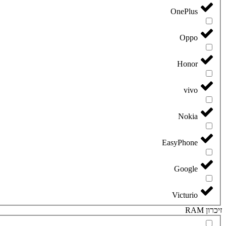
OnePlus
Oppo
Honor
vivo
Nokia
EasyPhone
Google
Victurio
זיכרון RAM