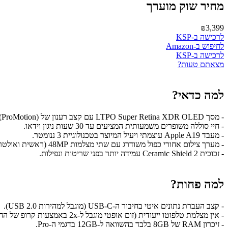
מחיר שוק מוערך
₪3,399
לרכישה ב-KSP
לחיפוש ב-Amazon
לרכישה ב-KSP
מצאתם טעות?
למה כדאי?
- מסך LTPO Super Retina XDR OLED עם קצב רענון של 120Hz (ProMotion) לראשונה בדגם הבסיס.
- חיי סוללה משופרים משמעותית המציעים עד 30 שעות ניגון וידאו.
- מעבד Apple A19 עוצמתי ויעיל המיוצר בטכנולוגיית 3 ננומטר.
- מערך צילום אחורי כפול משודרג עם שתי מצלמות 48MP (ראשית ואולטרה-רחבה).
- זכוכית Ceramic Shield 2 עמידה יותר בפני שריטות ונפילות.
למה פחות?
- קצב העברת נתונים איטי בחיבור ה-USB-C (מוגבל למהירות USB 2.0).
- אין מצלמת טלפוטו ייעודית (זום אופטי מוגבל ל-2x באמצעות קרופ של החיישן הראשי).
- זיכרון RAM של 8GB בלבד בהשוואה ל-12GB בדגמי ה-Pro.