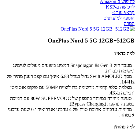
לחיפוש ב-Amazon
לרכישה ב-KSP
קרא/י עוד >
הוספה למועדפים
הסרה
OnePlus Nord 5 5G 12GB+512GB
למה כדאי?
- מעבד חזק Snapdragon 8s Gen 3 המציע ביצועים מעולים לגיימינג
ומשימות כבדות.
- מסך Swift AMOLED גדול בגודל 6.83 אינץ' עם קצב רענון מהיר של
144Hz.
- מצלמת סלפי קדמית מרשימה ברזולוציית 50MP עם פוקוס אוטומטי
ותמיכה ב-4K.
- טעינה מהירה במיוחד בהספק של 80W SUPERVOOC עם תמיכה
בטעינה עוקפת (Bypass Charging).
- מדיניות עדכונים ארוכת טווח של 4 עדכוני אנדרואיד ו-6 שנות עדכוני
אבטחה.
למה פחות?