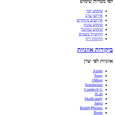
לפי מטרות שימוש
שימוש יומי
אירועי ערב
אירועים מיוחדים
שימוש עונתי
שימוש כמתנה
קוקטייל בשמים
חתימת ריח
ביקורות אוזניות
אוזניות לפי יצרן
Apple
Sony
1More
Sennheiser
Logitech G
JLab
Skullcandy
Jabra
BuddyPhones
Beats