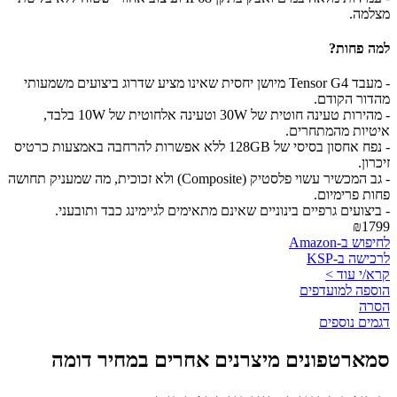
מצלמה.
למה פחות?
- מעבד Tensor G4 מיושן יחסית שאינו מציע שדרוג ביצועים משמעותי
מהדור הקודם.
- מהירות טעינה חוטית של 30W וטעינה אלחוטית של 10W בלבד,
איטיות מהמתחרים.
- נפח אחסון בסיסי של 128GB ללא אפשרות להרחבה באמצעות כרטיס
זיכרון.
- גב המכשיר עשוי פלסטיק (Composite) ולא זכוכית, מה שמעניק תחושה
פחות פרימיום.
- ביצועים גרפיים בינוניים שאינם מתאימים לגיימינג כבד ותובעני.
₪1799
לחיפוש ב-Amazon
לרכישה ב-KSP
קרא/י עוד >
הוספה למועדפים
הסרה
דגמים נוספים
סמארטפונים מיצרנים אחרים במחיר דומה