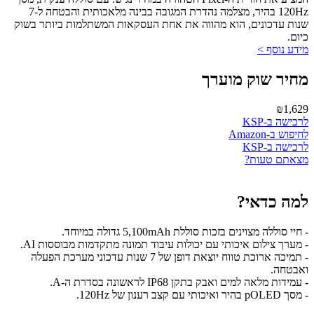
120Hz בהיר, מצלמה נהדרת המגובה בבינה מלאכותית והבטחה ל-7
שנות עדכונים, הוא מהווה את אחת העסקאות המשתלמות ביותר בשוק
כיום.
מידע נוסף >
מחיר שוק מוערך
₪1,629
לרכישה ב-KSP
לחיפוש ב-Amazon
לרכישה ב-KSP
מצאתם טעות?
למה כדאי?
- חיי סוללה מצוינים בזכות סוללת 5,100mAh גדולה במיוחד.
- מערך צילום איכותי עם יכולות עיבוד תמונה מתקדמות מבוססות AI.
- תמיכה ארוכת טווח יוצאת דופן של 7 שנות עדכוני מערכת הפעלה
ואבטחה.
- עמידות מלאה למים ואבק בתקן IP68 לראשונה בסדרת ה-A.
- מסך pOLED בהיר ואיכותי עם קצב רענון של 120Hz.