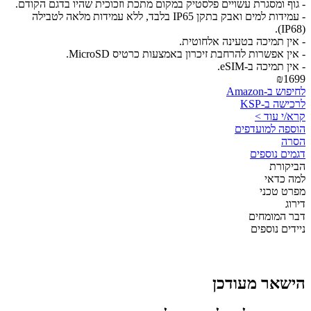
- גוף ומסגרת עשויים פלסטיק במקום מתכת וזכוכית שהיו בדגם הקודם.
- עמידות למים ואבק בתקן IP65 בלבד, ללא עמידות מלאה לטבילה
(IP68).
- אין תמיכה בטעינה אלחוטית.
- אין אפשרות להרחבת זיכרון באמצעות כרטיס MicroSD.
- אין תמיכה ב-eSIM.
₪1699
לחיפוש ב-Amazon
לרכישה ב-KSP
קרא/י עוד >
הוספה למועדפים
הסרה
דגמים נוספים
הביקורת
למה כדאי
מפרט טכני
דירוג
דבר המומחים
ניידים נוספים
הישאר מעודכן