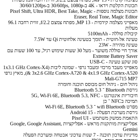
תכונות הקלטת וידאו - 4K ב-30/60fps, 1080p ב-30/60/120fps
תכונות מצלמה נוספות - Pixel Shift, Ultra HDR, Best Take, Magic
Eraser, Real Tone, Magic Editor
מאפייני מצלמה קידמית - 13 MP, מפתח צמצם f/2.2, זווית רחבה 96.1
מעלות
קיבולת סוללה - 5100mAh
טעינה אל-חוטית - תומך בטעינה אלחוטית Qi עד 7.5W
טעינה מהירה - 23W
אורך חיי סוללה משוער - מעל 30 שעות שימוש רגיל, עד 100 שעות עם
Extreme Battery Saver
סוג שקע טעינה - USB-C
מאפייני מעבד מרכזי ומעבד גרפי - שמונה ליבות (1x3.1 GHz Cortex-X4
& 3x2.6 GHz Cortex-A720 & 4x1.9 GHz Cortex-A520), מאיץ גרפי
Mali-G715 MP7
ניהול חום - ניהול חום מבוסס תוכנה וחומרה
גירסת Bluetooth ־ Bluetooth 5.3
חיבוריות אינטרנט - 5G, Wi-Fi 6E, Bluetooth 5.3, NFC
תמיכה בNFC ־ כן
מפרט wifi Bluetooth ־ Wi-Fi 6E, Bluetooth 5.3
גירסת מערכת הפעלה - Android 15
התאמת ממשק משתמש - Pixel UI
אפליקציות מותקנות מראש - אפליקציות Google, Google Assistant,
Gemini
מדיניות עדכון תוכנה - 7 שנות עדכוני אבטחה ומערכת הפעלה