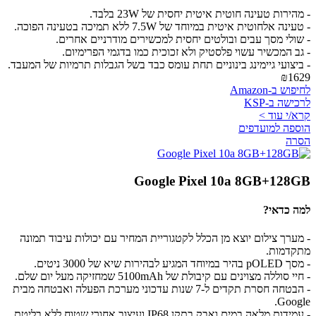
- מהירות טעינה חוטית איטית יחסית של 23W בלבד.
- טעינה אלחוטית איטית במיוחד של 7.5W ללא תמיכה בטעינה הפוכה.
- שולי מסך עבים ובולטים יחסית למכשירים מודרניים אחרים.
- גב המכשיר עשוי פלסטיק ולא זכוכית כמו בדגמי הפרימיום.
- ביצועי גיימינג בינוניים תחת עומס כבד בשל הגבלות תרמיות של המעבד.
₪1629
לחיפוש ב-Amazon
לרכישה ב-KSP
קרא/י עוד >
הוספה למועדפים
הסרה
Google Pixel 10a 8GB+128GB
למה כדאי?
- מערך צילום יוצא מן הכלל לקטגוריית המחיר עם יכולות עיבוד תמונה
מתקדמות.
- מסך pOLED בהיר במיוחד המגיע לבהירות שיא של 3000 ניטים.
- חיי סוללה מצוינים עם קיבולת של 5100mAh שמחזיקה מעל יום שלם.
- הבטחה חסרת תקדים ל-7 שנות עדכוני מערכת הפעלה ואבטחה מבית
Google.
- עמידות מלאה במים ואבק בתקן IP68 ועיצוב אחורי שטוח ללא בליטת