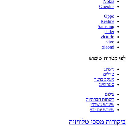
Nokia
Oneplus
Oppo
Realme
Samsung
slider
victurio
vivo
xiaomi
לפי מטרות שימוש
גיימינג
טיולים
מעקב כושר
סטרימינג
צילום
רשתות חברתיות
שימוש משרדי
שימוש יום יומי
ביקורות מסכי טלוויזיה