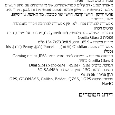
עמידות מים ועפר - IP68
מאפייני שמע - רמקולים סטריאופוניים, שני מיקרופונים עם סינון רעשים
אבטחה ביומטרית - חיישן טביעת אצבע אופטי מתחת למסך, זיהוי פנים
פרטי חיישן - חיישן קרבה, חיישן אור סביבתי, מד תאוצה, ג'ירוסקופ,
מצפן, ברומטר
אפשרות להגדלת נפח - לא, אין אפשרות להרחבת זיכרון באמצעות
כרטיס זיכרון
חומרים בשימוש - גב פלסטיק (polyurethane), מסגרת אלומיניום, חזית
זכוכית Gorilla Glass 3
מידות ומשקל - 185.9 גרם, 154.7x73.3x8.9 מ"מ
אפשרויות צבע - Obsidian (שחור), Porcelain (לבן), Peony (ורוד), Iris
(סגול)
תכוננות עמידות - עמידות למים ואבק בתקן IP68, זכוכית Corning
Gorilla Glass 3 בחזית
תמיכת כרטיס SIM ־ Dual SIM (Nano-SIM + eSIM)
תמיכת רצועת 5G ־ תומך ברשתות 5G SA/NSA
תקן Wifi ־ Wi-Fi 6E
שירותי מיקום GPS ־ GPS, GLONASS, Galileo, Beidou, QZSS,
NavIC
דירוג המומחים