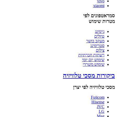
vivo
xiaomi
סמראטפונים לפי
מטרות שימוש
גיימינג
טיולים
מעקב כושר
סטרימינג
צילום
רשתות חברתיות
שימוש יום יומי
שימוש משרדי
ביקורות מסכי טלוויזיה
מסכי טלוויזיה לפי יצרן
Fujicom
Hisense
JVC
LG
Mag