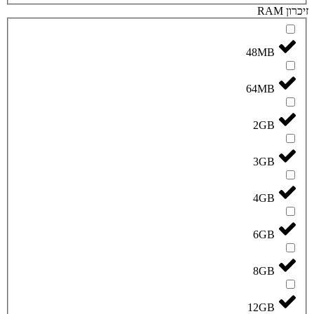
זיכרון RAM
48MB
64MB
2GB
3GB
4GB
6GB
8GB
12GB