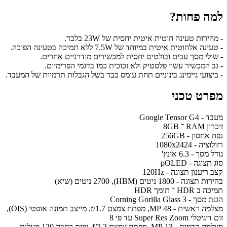
למה פחות?
- מהירות טעינה חוטית איטית יחסית של 23W בלבד.
- טעינה אלחוטית איטית במיוחד של 7.5W ללא תמיכה בטעינה הפוכה.
- שולי מסך עבים ובולטים יחסית למכשירים מודרניים אחרים.
- גב המכשיר עשוי פלסטיק ולא זכוכית כמו בדגמי הפרימיום.
- ביצועי גיימינג בינוניים תחת עומס כבד בשל הגבלות תרמיות של המעבד.
מפרט טכני
מעבד - Google Tensor G4
זיכרון RAM ־ 8GB
נפח אחסון - 256GB
רזולוציה - 1080x2424
גודל מסך - 6.3 אינץ'
סוג תצוגה - pOLED
קצב ריענון תצוגה - 120Hz
בהירות תצוגה - 1800 ניטים (HBM), 2700 ניטים (שיא)
תמיכה ב HDR ־ תומך HDR
הגנת מסך - Corning Gorilla Glass 3
מצלמה ראשית - 48 MP, מפתח צמצם f/1.7, מייצב תמונה אופטי (OIS),
זום דיגיטלי Super Res Zoom עד פי 8
מצלמה קדמית - 13 MP, מפתח צמצם f/2.2, זווית רחבה 120 מעלות