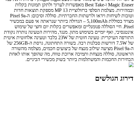
Magic Eraser ו-Best Take מאפשרות לערוך ולתקן תמונות בקלות
ובמהירות. מצלמת הסלפי ברזולוציית 13 MP מספקת תוצאות חדות
וטובות לשיחות וידאו ולרשתות החברתיות. סוללה וסיכום: ה-Pixel 9a
מצויד בסוללת 5,100mAh – הגדולה ביותר שנראתה אי פעם במכשיר
Pixel. חיי הסוללה פנומנליים ומאפשרים בקלות יום וחצי של שימוש
אינטנסיבי, ואף יומיים בשימוש מתון. מנגד, מהירות הטעינה נותרה נקודת
התורפה העיקרית: טעינה חוטית של 23W בלבד וטעינה אלחוטית איטית
של 7.5W דורשות סבלנות רבה. בשורה התחתונה, גרסת ה-256GB של
ה-Pixel 9a מציעה שילוב מנצח של ביצועים חכמים, מצלמה מהשורה
הראשונה, סוללה מנצחת ותמיכה ארוכת טווח, מה שהופך אותו לאחת
הבחירות החכמות והמשתלמות ביותר בשוק מכשירי הביניים.
דירוג הגולשים