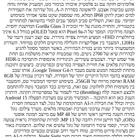
אלומיניום חזקה עם גב פלסטיק איכותי בגימור מט, המעניק אחיזה נוחה
ומונע טביעות אצבע. לראשונה בסדרת ה-A, גוגל שדרגה את העמידות
למים ואבק לתקן IP68 המלא, מה שמספק שקט נפשי אמיתי בשימוש
יומיומי. עם זאת, השוליים סביב המסך עבים למדי בהשוואה למתחרים
בקטגוריה, והחזית מוגנת על ידי זכוכית Gorilla Glass 3 המיושנת יחסית.
תצוגה מרהיבה: המסך של ה-Pixel 9a הוא פאנל pOLED בגודל 6.3 אינץ'
ברזולוציית FHD+ המציע חוויית צפייה נהדרת. עם קצב רענון דינמי של
120Hz, המעבר בין אפליקציות והגלילה מרגישים חלקים במיוחד. השדרוג
המשמעותי ביותר מגיע בגזרת הבהירות, כאשר המסך מסוגל להגיע
לבהירות שיא של 2700 ניטים, מה שמבטיח קריאות מושלמת גם תחת
אור שמש ישיר. הצבעים עשירים, הניגודיות אינסופית והתמיכה ב-HDR
משדרגת פלאים את חוויית הצפייה בסרטים ובסרטונים. ביצועים ותוכנה:
מתחת למכסה המנוע פועם מעבד ה-Google Tensor G4, אותו שבב
שנמצא בדגמי הדגל היקרים יותר של הסדרה, לצד זיכרון עבודה של 8GB
RAM ואחסון מרווח של 256GB. בשימוש יומיומי המכשיר טס, והמעבר
בין משימות חלק לחלוטין. עם זאת, בגיימינג כבד המעבד נוטה להתחמם
ולבצע האטה קלה (throttling) כדי לשמור על טמפרטורה תקינה. היתרון
הענק כאן הוא התוכנה – המכשיר מגיע עם מערכת הפעלה Android 15
נקייה וכולל את חבילת ה-AI המתקדמת של גוגל, לצד הבטחה חסרת
תקדים של 7 שנות עדכוני מערכת ואבטחה מלאים. מערך צילום: גוגל
בחרה השנה בחיישן ראשי חדש של 48 MP עם מייצב תמונה אופטי
(OIS), לצד חיישן זווית רחבה של 13 MP. למרות שהחומרה נראית צנועה
על הנייר, קסמי עיבוד התמונה של גוגל עושים את שלהם. התמונות באור
יום מציגות פירוט מדהים, טווח דינמי רחב וצבעים טבעיים ומדויקים.
צילומי הלילה מרשימים מאוד בזכות מצב Night Sight, ויכולות ה-AI כמו