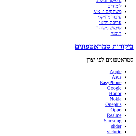
גרפיקה ועיצוב
לימודים
משחקים ו- VR
עיבוד מוזיקלי
עריכת וידאו
שימוש משרדי
תוכנה
ביקורות סמראטפונים
סמראטפונים לפי יצרן
Apple
Asus
EasyPhone
Google
Honor
Nokia
Oneplus
Oppo
Realme
Samsung
slider
victurio