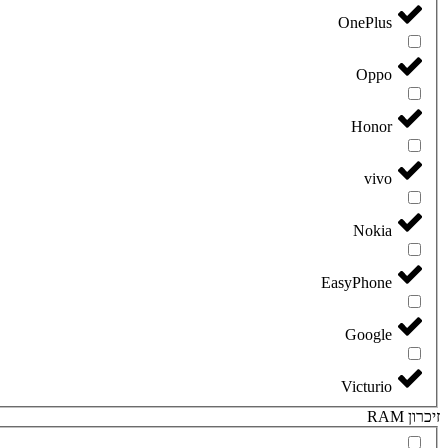
OnePlus
Oppo
Honor
vivo
Nokia
EasyPhone
Google
Victurio
זיכרון RAM