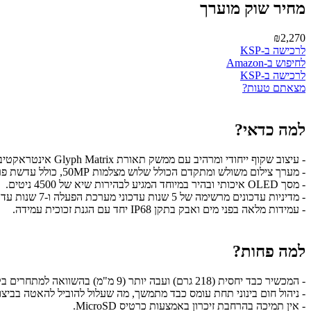
מחיר שוק מוערך
₪2,270
לרכישה ב-KSP
לחיפוש ב-Amazon
לרכישה ב-KSP
מצאתם טעות?
למה כדאי?
- עיצוב שקוף ייחודי ומרהיב עם ממשק תאורת Glyph Matrix אינטראקטיבי מאחור.
- מערך צילום משולש ומתקדם הכולל שלוש מצלמות 50MP, כולל עדשת פריסקופ עם זום אופטי 3x.
- מסך OLED איכותי ובהיר במיוחד המגיע לבהירות שיא של 4500 ניטים.
- מדיניות עדכונים מרשימה של 5 שנות עדכוני מערכת הפעלה ו-7 שנות עדכוני אבטחה.
- עמידות מלאה בפני מים ואבק בתקן IP68 יחד עם הגנת זכוכית עמידה.
למה פחות?
- המכשיר כבד יחסית (218 גרם) ועבה יותר (9 מ"מ) בהשוואה למתחרים בקטגוריה.
- ניהול חום בינוני תחת עומס כבד מתמשך, מה שעלול להוביל להאטה בביצו
- אין תמיכה בהרחבת זיכרון באמצעות כרטיס MicroSD.