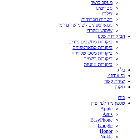
מעקב כושר
סטרימינג
צילום
רשתות חברתיות
סמארטפונים לשימוש יום יומי
שימוש משרדי
הביקורות שלנו
ביקורות מחשבים ניידים
ביקורות סמארטפונים
ביקורות מסכי טלוויזיה
ביקורות בשמים
ביקורות אוזניות
בלוג
מי אנחנו?
יצירת קשר
תקנון
בית
טלפון נייד לפי יצרן
Apple
Asus
EasyPhone
Google
Honor
Nokia