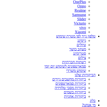
OnePlus
Oppo
Realme
Samsung
Slider
Victurio
vivo
Xiaomi
טלפון נייד לפי מטרת שימוש
גיימינג
טיולים
מעקב כושר
סטרימינג
צילום
רשתות חברתיות
סמארטפונים לשימוש יום יומי
שימוש משרדי
הביקורות שלנו
ביקורות מחשבים ניידים
ביקורות סמארטפונים
ביקורות מסכי טלוויזיה
ביקורות בשמים
ביקורות אוזניות
בלוג
מי אנחנו?