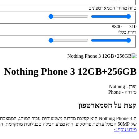
טווח מחירי הסמארטפונים
8800
—
310
דירוג כללי
—
Nothing Phone 3 12GB+256GB
יצרן - Nothing
סידרה - Phone
קצת על הסמארטפון
של 50MP הכולל עדשת פריסקופ, הוא מציע חבילה טכנולוגית מתקדמת. העיצוב השקוף הייחודי וממשק ה-Glyph Matrix ממשיכים להבדיל אותו מהמתחרים, אם כי תג המחיר הגבוה והמשקל הכבד מעיבים על החבילה.
מידע נוסף >