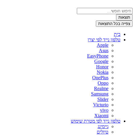
דלג
לתוכן
Search
...
תוצאות
צפייה בכל התוצאות
בית
טלפון נייד לפי יצרן
Apple
Asus
EasyPhone
Google
Honor
Nokia
OnePlus
Oppo
Realme
Samsung
Slider
Victurio
vivo
Xiaomi
טלפון נייד לפי מטרת שימוש
גיימינג
טיולים