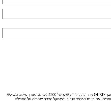
ה-Nothing Phone 3 הוא קפיצת מדרגה משמעותית עבור המותג, הממצבת אותו לראשונה כסמארטפון דגל אמיתי. עם מעבד Snapdragon 8s Gen 4, מסך OLED מרהיב בבהירות שיא של 4500 ניטים, ומערך צילום משולש