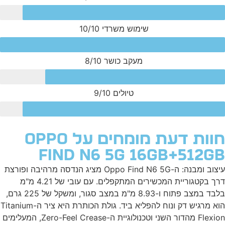
שימוש משרדי
10/10
מעקב כושר
8/10
טיולים
9/10
חוות דעת מומחים על Oppo
Find N6 5G 16GB+512G
עיצוב ומבנה: ה-Oppo Find N6 5G מציג הנדסה מרהיבה ופורצת
דרך בקטגוריית המכשירים המתקפלים. עם עובי של 4.21 מ"מ
בלבד במצב פתוח ו-8.93 מ"מ במצב סגור, ומשקל של 225 גרם,
הוא מרגיש דק ונוח להפליא ביד. גולת הכותרת היא ציר ה-Titanium
Flexion מהדור השני וטכנולוגיית ה-Zero-Feel Crease, המעלימים