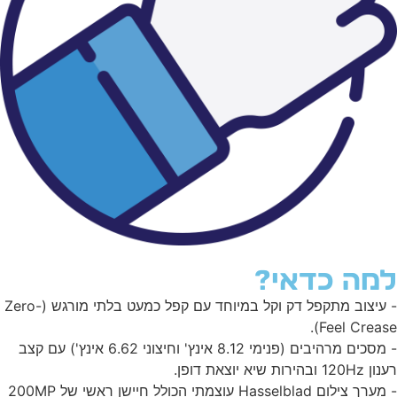
מה כדאי?
- עיצוב מתקפל דק וקל במיוחד עם קפל כמעט בלתי מורגש (Zero-
Feel Crease
- מסכים מרהיבים (פנימי 8.12 אינץ' וחיצוני 6.62 אינץ') עם קצב
1 ובהירות שיא יוצאת דופן.
- מערך צילום Hasselblad עוצמתי הכולל חיישן ראשי של 200MP