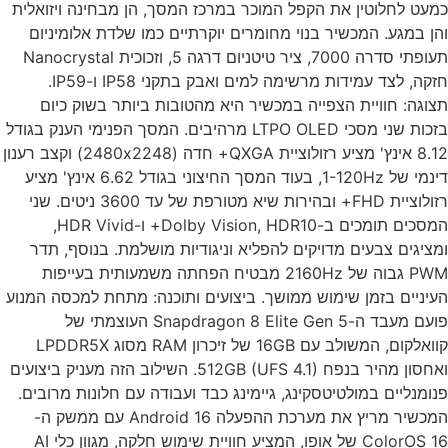
עט לחלוטין את הקפל המוכר במרכז המסך, הן מבחינה ויזואלית
ן במגע. המכשיר בנוי מחומרים יוקרתיים כמו שלדת אלומיניום
תעופתי סדרה 7000, ציר טיטניום דרגה 5, וזכוכית Nanocrystal
חזקה, לצד עמידות מרשימה למים ואבק בתקני IP58 ו-IP59.
וגה: חוויית הצפייה במכשיר היא מהטובות ביותר בשוק כיום
בזכות שני מסכי LTPO OLED מרהיבים. המסך הפנימי הענק בגודל
8.12 אינץ' מציע רזולוציית QXGA+ חדה (2480x2248) וקצב רענון
דינמי של 1-120Hz, בעוד המסך החיצוני בגודל 6.62 אינץ' מציע
רזולוציית FHD+ ובהירות שיא מטורפת של עד 3600 ניטים. שני
המסכים תומכים ב-Dolby Vision, HDR10+ ו-HDR Vivid,
ציגים צבעים מדויקים להפליא וניגודיות מושלמת. בנוסף, תדר
PWM גבוה של 2160Hz מבטיח הפחתה משמעותית בעייפות
יניים בזמן שימוש ממושך. ביצועים ותוכנה: מתחת למכסה המנוע
פועם מעבד ה-Snapdragon 8 Elite Gen 5 העוצמתי של
קוואלקום, המשולב עם 16GB של זיכרון RAM מסוג LPDDR5X
ואחסון מהיר בנפח 512GB (UFS 4.1). השילוב הזה מעניק ביצועים
ומנליים במולטיטסקינג, גיימינג כבד ועבודה עם חלונות מרובים.
המכשיר מריץ את מערכת ההפעלה Android 16 עם ממשק ה-
ColorOS 16 של אופו, המציע חוויית שימוש חלקה, מגוון כלי AI