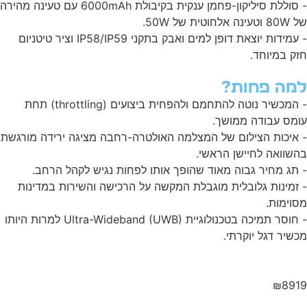
- סוללת סיליקון-פחמן ענקית בקיבולת 6000mAh עם טעינה מהירה
ה אלחוטית של 50W.
- עמידות יוצאת דופן למים ואבק בתקני IP58/IP59 וציר טיטניום
ק במיוחד.
מה פחות?
- המכשיר נוטה להתחמם ולהפחית ביצועים (throttling) תחת
מס עבודה ממושך.
איכות הצילום של המצלמה האולטרה-רחבה מציגה ירידה מורגשת
שוואה לחיישן הראשי.
תג מחיר גבוה מאוד שהופך אותו לפחות נגיש לקהל הרחב.
זמינות גלובלית מוגבלת המקשה על הרכישה והשירות במדינות
וימות.
- חוסר תמיכה בטכנולוגיית Ultra-Wideband (UWB) למרות היותו
שיר דגל יוקרתי.
₪891