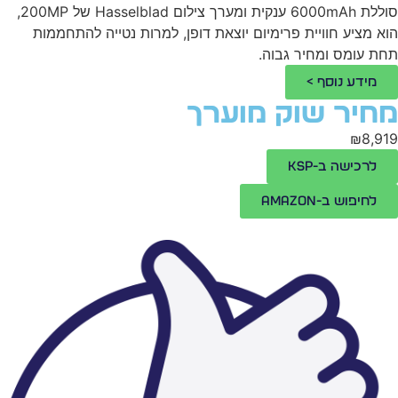
סוללת 6000mAh ענקית ומערך צילום Hasselblad של 200MP,
א מציע חוויית פרימיום יוצאת דופן, למרות נטייה להתחממות
ת עומס ומחיר גבוה.
מידע נוסף >
חיר שוק מוערך
₪8,9
לרכישה ב-KSP
לחיפוש ב-Amazon