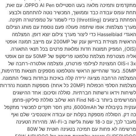
מתקדמים ותמיכה מלאה בעט הסטיילוס OPPO AI Pen. עם זאת,
ת עומס עבודה כבד וממושך, המכשיר נוטה להתחמם ולבצע
הפחתת ביצועים (throttling) כדי לשמור על טמפרטורה תקינה.
רך מצלמות: אופו שיתפה פעולה פעם נוספת עם מותג הצילום
האגדי Hasselblad כדי ליצור מערך צילום יוצא דופן. המצלמה
הראשית מצוידת בחיישן ענק של 200MP עם מייצב תמונה אופטי
(OIS), המפיק תמונות חדות ומלאות פרטים בכל תנאי התאורה.
אליה מצטרפת מצלמת טלפוטו פריסקופ של 50MP עם זום אופטי
3x ו-OIS המצוינת לצילומי פורטרט, ומצלמה אולטרה-רחבה של
50MP. בעוד שהחיישן הראשי והטלפוטו מספקים תוצאות מדהימות,
צלמה הרחבה מציגה ירידה קלה באיכות ובחדות בשולי התמונה.
מצלמות הסלפי הכפולות (20MP כל אחת) מספקות תמונות נהדרות
יחות וידאו ורשתות חברתיות. סוללה וסיכום: אחד ההישגים
המרשימים ביותר ב-Find N6 הוא שילוב סוללת סיליקון-פחמן
ענקית בקיבולת של 6000mAh, נתון חסר תקדים למכשיר מתקפל
 דק. הסוללה מספקת בקלות יום עבודה אינטנסיבי שלם ואף
מעבר לכך, עם כ-18 שעות גלישה ב-Wi-Fi. מהירות הטעינה
מרשימה לא פחות עם תמיכה בטעינה חוטית של 80W