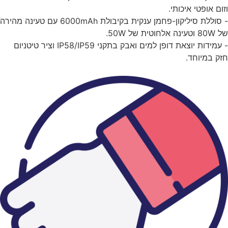
ום אופטי איכותי.
- סוללת סיליקון-פחמן ענקית בקיבולת 6000mAh עם טעינה מהירה
ה אלחוטית של 50W.
- עמידות יוצאת דופן למים ואבק בתקני IP58/IP59 וציר טיטניום
ק במיוחד.