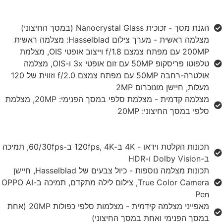
הגנת מסך - זכוכית Nanocrystal Glass (במסך החיצוני)
מצלמה ראשית - מערך צילום Hasselblad: מצלמה ראשית
200MP עם מפתח צמצם f/1.8 וייצוב אופטי OIS, מצלמת
טלפוטו פריסקופ 50MP עם זום אופטי 3x ו-OIS, מצלמה
אולטרה-רחבה 50MP עם מפתח צמצם f/2.0 וזווית של 120
מעלות, חיישן מונוכרום 2MP
מצלמה קדמית - מצלמת סלפי במסך הפנימי: 20MP, מצלמת
סלפי במסך החיצוני: 20MP
תכונות הקלטת וידאו - 4K ב-120fps, 4K ב-60/30fps, תמיכה
ב-Dolby Vision ו-HDR
תכונות מצלמה נוספות - כיול צבעים של Hasselblad, חיישן
True Color Camera, צילום לילה מתקדם, תמיכה ב-OPPO AI
Pen
מאפייני מצלמה קידמית - מצלמות סלפי כפולות 20MP (אחת
במסך הפנימי ואחת במסך החיצוני)