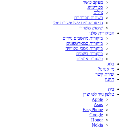
מעקב כושר
סטרימינג
צילום
רשתות חברתיות
סמארטפונים לשימוש יום יומי
שימוש משרדי
הביקורות שלנו
ביקורות מחשבים ניידים
ביקורות סמארטפונים
ביקורות מסכי טלוויזיה
ביקורות בשמים
ביקורות אוזניות
בלוג
מי אנחנו?
יצירת קשר
תקנון
בית
טלפון נייד לפי יצרן
Apple
Asus
EasyPhone
Google
Honor
Nokia