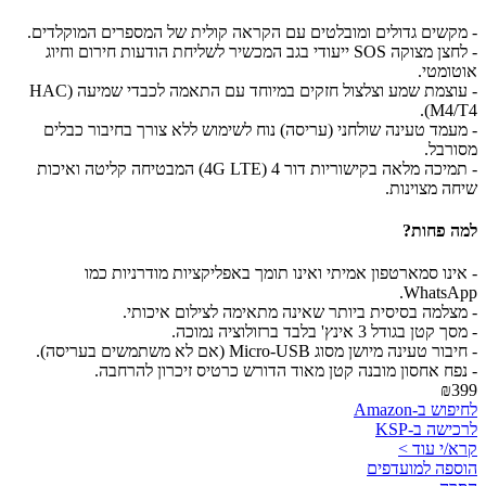
- מקשים גדולים ומובלטים עם הקראה קולית של המספרים המוקלדים.
- לחצן מצוקה SOS ייעודי בגב המכשיר לשליחת הודעות חירום וחיוג
אוטומטי.
- עוצמת שמע וצלצול חזקים במיוחד עם התאמה לכבדי שמיעה (HAC
M4/T4).
- מעמד טעינה שולחני (עריסה) נוח לשימוש ללא צורך בחיבור כבלים
מסורבל.
- תמיכה מלאה בקישוריות דור 4 (4G LTE) המבטיחה קליטה ואיכות
שיחה מצוינות.
למה פחות?
- אינו סמארטפון אמיתי ואינו תומך באפליקציות מודרניות כמו
WhatsApp.
- מצלמה בסיסית ביותר שאינה מתאימה לצילום איכותי.
- מסך קטן בגודל 3 אינץ' בלבד ברזולוציה נמוכה.
- חיבור טעינה מיושן מסוג Micro-USB (אם לא משתמשים בעריסה).
- נפח אחסון מובנה קטן מאוד הדורש כרטיס זיכרון להרחבה.
₪399
לחיפוש ב-Amazon
לרכישה ב-KSP
קרא/י עוד >
הוספה למועדפים