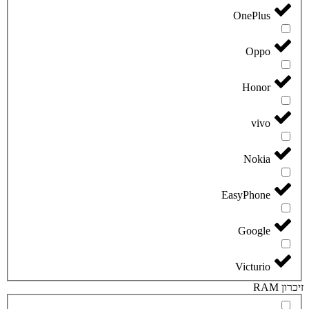
OnePlus
Oppo
Honor
vivo
Nokia
EasyPhone
Google
Victurio
זיכרון RAM