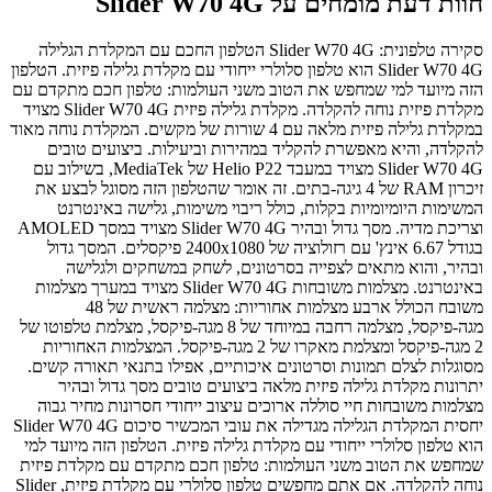
חוות דעת מומחים על Slider W70 4G
סקירה טלפונית: Slider W70 4G הטלפון החכם עם המקלדת הגלילה
Slider W70 4G הוא טלפון סלולרי ייחודי עם מקלדת גלילה פיזית. הטלפון
הזה מיועד למי שמחפש את הטוב משני העולמות: טלפון חכם מתקדם עם
מקלדת פיזית נוחה להקלדה. מקלדת גלילה פיזית Slider W70 4G מצויד
במקלדת גלילה פיזית מלאה עם 4 שורות של מקשים. המקלדת נוחה מאוד
להקלדה, והיא מאפשרת להקליד במהירות וביעילות. ביצועים טובים
Slider W70 4G מצויד במעבד Helio P22 של MediaTek, בשילוב עם
זיכרון RAM של 4 גיגה-בתים. זה אומר שהטלפון הזה מסוגל לבצע את
המשימות היומיומיות בקלות, כולל ריבוי משימות, גלישה באינטרנט
וצריכת מדיה. מסך גדול ובהיר Slider W70 4G מצויד במסך AMOLED
בגודל 6.67 אינץ' עם רזולוציה של 2400x1080 פיקסלים. המסך גדול
ובהיר, והוא מתאים לצפייה בסרטונים, לשחק במשחקים ולגלישה
באינטרנט. מצלמות משובחות Slider W70 4G מצויד במערך מצלמות
משובח הכולל ארבע מצלמות אחוריות: מצלמה ראשית של 48
מגה-פיקסל, מצלמה רחבה במיוחד של 8 מגה-פיקסל, מצלמת טלפוטו של
2 מגה-פיקסל ומצלמת מאקרו של 2 מגה-פיקסל. המצלמות האחוריות
מסוגלות לצלם תמונות וסרטונים איכותיים, אפילו בתנאי תאורה קשים.
יתרונות מקלדת גלילה פיזית מלאה ביצועים טובים מסך גדול ובהיר
מצלמות משובחות חיי סוללה ארוכים עיצוב ייחודי חסרונות מחיר גבוה
יחסית המקלדת הגלילה מגדילה את עובי המכשיר סיכום Slider W70 4G
הוא טלפון סלולרי ייחודי עם מקלדת גלילה פיזית. הטלפון הזה מיועד למי
שמחפש את הטוב משני העולמות: טלפון חכם מתקדם עם מקלדת פיזית
נוחה להקלדה. אם אתם מחפשים טלפון סלולרי עם מקלדת פיזית, Slider