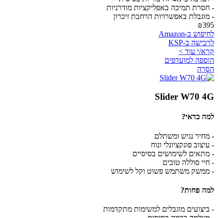
- חסרת תמיכה באפליקציות מודרניות
- מוגבלת באפשרויות הרחבת זיכרון
₪395
לחיפוש ב-Amazon
לרכישה ב-KSP
קרא/י עוד >
הוספה למועדפים
הסרה
Slider W70 4G
למה כדאי?
- מחיר נגיש ומשתלם
- עיצוב פונקציונלי ונוח
- מתאים לשימושים בסיסיים
- חיי סוללה טובים
- ממשק משתמש פשוט וקל לשימוש
למה פחות?
- ביצועים מוגבלים למשימות מתקדמות
- מצלמה ברמה בסיסית