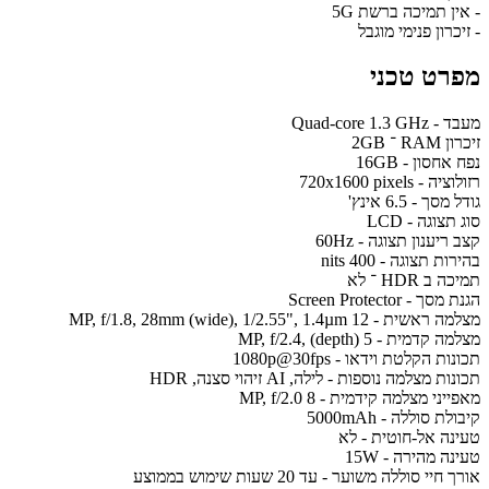
- אין תמיכה ברשת 5G
- זיכרון פנימי מוגבל
מפרט טכני
מעבד - Quad-core 1.3 GHz
זיכרון RAM ־ 2GB
נפח אחסון - 16GB
רזולוציה - 720x1600 pixels
גודל מסך - 6.5 אינץ'
סוג תצוגה - LCD
קצב ריענון תצוגה - 60Hz
בהירות תצוגה - 400 nits
תמיכה ב HDR ־ לא
הגנת מסך - Screen Protector
מצלמה ראשית - 12 MP, f/1.8, 28mm (wide), 1/2.55", 1.4µm
מצלמה קדמית - 5 MP, f/2.4, (depth)
תכונות הקלטת וידאו - 1080p@30fps
תכונות מצלמה נוספות - לילה, AI זיהוי סצנה, HDR
מאפייני מצלמה קידמית - 8 MP, f/2.0
קיבולת סוללה - 5000mAh
טעינה אל-חוטית - לא
טעינה מהירה - 15W
אורך חיי סוללה משוער - עד 20 שעות שימוש בממוצע