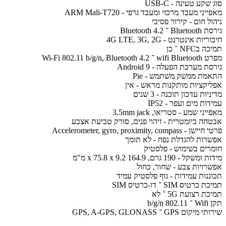
סוג שקע טעינה - USB-C
מאפייני מעבד מרכזי ומעבד גרפי - ARM Mali-T720
ניהול חום - קירור פסיבי
גירסת Bluetooth ־ Bluetooth 4.2
חיבוריות אינטרנט - 4G LTE, 3G, 2G
תמיכה בNFC ־ כן
מפרט wifi Bluetooth ־ Wi-Fi 802.11 b/g/n, Bluetooth 4.2
גירסת מערכת הפעלה - Android 9
התאמת ממשק משתמש - Pie
אפליקציות מותקנות מראש - אין
מדיניות עדכון תוכנה - 3 שנים
עמידות מים ועפר - IP52
מאפייני שמע - סטריאו, 3.5mm jack
אבטחה ביומטרית - זיהוי פנים, סורק טביעת אצבע
פרטי חיישן - Accelerometer, gyro, proximity, compass
אפשרות להגדלת נפח - לא תומך
חומרים בשימוש - פלסטיק
מידות ומשקל - 190 גרם, 164.9 x 75.8 x 9.2 מ"מ
אפשרויות צבע - שחור, כחול
תכוננות עמידות - גוף פלסטיק עמיד
תמיכת כרטיס SIM ־ דו-כרטיס SIM
תמיכת רצועת 5G ־ לא
תקן Wifi ־ 802.11 b/g/n
שירותי מיקום GPS ־ GPS, A-GPS, GLONASS