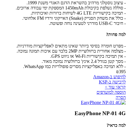
- עיצוב נוסטלגי מרהיב בהשראת הדגם האגדי משנת 1999.
- סוללה נשלפת בקיבולת 1450mAh המספקת ימי עבודה ארוכים.
- תמיכה בקישוריות 4G LTE לשיחות ברורות ואיכותיות.
- כולל את משחק הסנייק (Snake) האייקוני ורדיו FM אלחוטי.
- חיבור USB-C מודרני לטעינה נוחה ופשוטה.
למה פחות?
- מפרט חומרה בסיסי ביותר שאינו מתאים לאפליקציות מודרניות.
- מצלמה אחורית ברזולוציית 2MP בלבד עם איכות תמונה נמוכה.
- אין תמיכה בקישוריות Wi-Fi או ניווט GPS.
- מסך קטן בגודל 2.4 אינץ' ברזולוציה נמוכה מאוד.
- ללא תמיכה באפליקציות מסרים פופולריות כמו WhatsApp.
₪395
לחיפוש ב-Amazon
לרכישה ב-KSP
קרא/י עוד >
הוספה למועדפים
הסרה
EasyPhone NP-01 4G
למה כדאי?