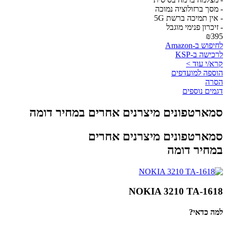
- מסך ברזולוציה נמוכה
- אין תמיכה ברשת 5G
- זיכרון פנימי מוגבל
₪395
לחיפוש ב-Amazon
לרכישה ב-KSP
קרא/י עוד >
הוספה למועדפים
הסרה
דגמים נוספים
סמארטפונים מיצרנים אחרים במחיר דומה
סמארטפונים מיצרנים אחרים
במחיר דומה
NOKIA 3210 TA-1618
למה כדאי?