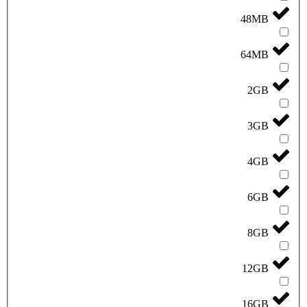
48MB
64MB
2GB
3GB
4GB
6GB
8GB
12GB
16GB