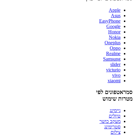
Apple
Asus
EasyPhone
Google
Honor
Nokia
Oneplus
Oppo
Realme
Samsung
slider
victurio
vivo
xiaomi
סמראטפונים לפי
מטרות שימוש
גיימינג
טיולים
מעקב כושר
סטרימינג
צילום