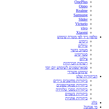
OnePlus
Oppo
Realme
Samsung
Slider
Victurio
vivo
Xiaomi
טלפון נייד לפי מטרת שימוש
גיימינג
טיולים
מעקב כושר
סטרימינג
צילום
רשתות חברתיות
סמארטפונים לשימוש יום יומי
שימוש משרדי
הביקורות שלנו
ביקורות מחשבים ניידים
ביקורות סמארטפונים
ביקורות מסכי טלוויזיה
ביקורות בשמים
ביקורות אוזניות
בלוג
מי אנחנו?