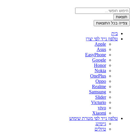
דלג
לתוכן
Search
...
תוצאות
צפייה בכל התוצאות
בית
טלפון נייד לפי יצרן
Apple
Asus
EasyPhone
Google
Honor
Nokia
OnePlus
Oppo
Realme
Samsung
Slider
Victurio
vivo
Xiaomi
טלפון נייד לפי מטרת שימוש
גיימינג
טיולים