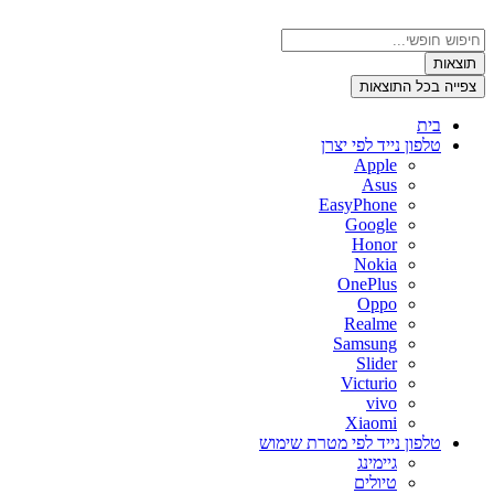
דלג
לתוכן
Search
...
תוצאות
צפייה בכל התוצאות
בית
טלפון נייד לפי יצרן
Apple
Asus
EasyPhone
Google
Honor
Nokia
OnePlus
Oppo
Realme
Samsung
Slider
Victurio
vivo
Xiaomi
טלפון נייד לפי מטרת שימוש
גיימינג
טיולים