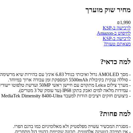
מחיר שוק מוערך
₪1,990
לרכישה ב-KSP
לחיפוש ב-Amazon
לרכישה ב-KSP
מצאתם טעות?
למה כדאי?
- מסך AMOLED גדול ואיכותי בגודל 6.83 אינץ' עם בהירות שיא מרשימה של 3200 ניטים.
- סוללה ענקית בקיבולת 5500mAh המספקת זמן עבודה ארוך במיוחד.
- מערך צילום Leica מתקדם עם חיישן ראשי 50MP ועדשת טלפוטו ייעודית.
- עמידות מלאה למים ואבק בתקן IP68 (עד עומק של 3 מטרים).
- ביצועים חזקים ויציבים הודות למעבד MediaTek Dimensity 8400-Ultra ומערכת קירור מתקדמת.
למה פחות?
- מסגרת המכשיר עשויה מפלסטיק ולא מאלומיניום כמו בדגם הפרו.
- אין תמיכה בטעינה אלחוטית, תכונה שקיימת בדגמי דגל מתחרים.