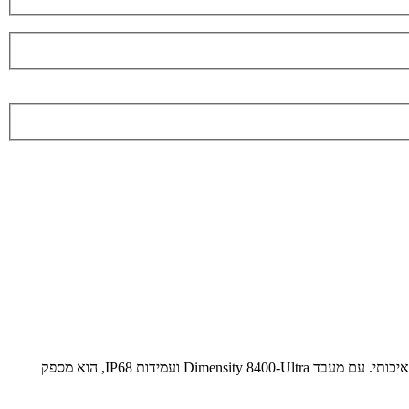
ה-Xiaomi 15T הוא סמארטפון "flagship killer" מצוין המציע מסך AMOLED מרהיב בגודל 6.83 אינץ', סוללת 5500mAh ענקית ומערך צילום Leica איכותי. עם מעבד Dimensity 8400-Ultra ועמידות IP68, הוא מספק