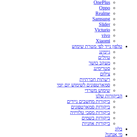
OnePlus
Oppo
Realme
Samsung
Slider
Victurio
vivo
Xiaomi
טלפון נייד לפי מטרת שימוש
גיימינג
טיולים
מעקב כושר
סטרימינג
צילום
רשתות חברתיות
סמארטפונים לשימוש יום יומי
שימוש משרדי
הביקורות שלנו
ביקורות מחשבים ניידים
ביקורות סמארטפונים
ביקורות מסכי טלוויזיה
ביקורות בשמים
ביקורות אוזניות
בלוג
מי אנחנו?