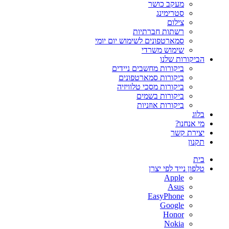
מעקב כושר
סטרימינג
צילום
רשתות חברתיות
סמארטפונים לשימוש יום יומי
שימוש משרדי
הביקורות שלנו
ביקורות מחשבים ניידים
ביקורות סמארטפונים
ביקורות מסכי טלוויזיה
ביקורות בשמים
ביקורות אוזניות
בלוג
מי אנחנו?
יצירת קשר
תקנון
בית
טלפון נייד לפי יצרן
Apple
Asus
EasyPhone
Google
Honor
Nokia