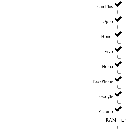
OnePlus
Oppo
Honor
vivo
Nokia
EasyPhone
Google
Victurio
זיכרון RAM