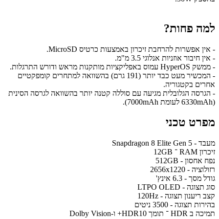
למה פחות?
- אין אפשרות להרחבת זיכרון באמצעות כרטיס MicroSD.
- אין חיבור אוזניות אנלוגי 3.5 מ"מ.
- ממשק HyperOS עמוס באפליקציות מותקנות מראש ודורש התרגלות.
- המכשיר מעט כבד יותר (191 גרם) בהשוואה למתחרים קומפקטיים
אחרים בקטגוריה.
- הגרסה הגלובלית מגיעה עם סוללה קטנה יותר בהשוואה לגרסה הסינית
(6330mAh לעומת 7000mAh).
מפרט טכני
מעבד - Snapdragon 8 Elite Gen 5
זיכרון RAM ־ 12GB
נפח אחסון - 512GB
רזולוציה - 2656x1220
גודל מסך - 6.3 אינץ'
סוג תצוגה - LTPO OLED
קצב ריענון תצוגה - 120Hz
בהירות תצוגה - 3500 ניטים
תמיכה ב HDR ־ תומך HDR10+ ו-Dolby Vision