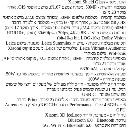
הגנת מסך - Xiaomi Shield Glass
מצלמה ראשית - 50MP, מפתח צמצם f/1.67, מייצב אופטי OIS, אורך
מוקד 23 מ"מ
מצלמה קדמית - מצלמת טלפוטו 50MP (מפתח צמצם f/2.0, מייצב אופטי
OIS, זום אופטי 2.6x, אורך מוקד 60 מ"מ) + מצלמה אולטרה-רחבה
50MP (מפתח צמצם f/2.4, זווית צילום 102 מעלות, אורך מוקד 17 מ"מ)
תכונות הקלטת וידאו - 8K ב-30fps, 4K ב-30/60fps (תומך HDR10+,
Dolby Vision ב-10-bit, LOG ב-10-bit)
תכונות מצלמה נוספות - עדשות Leica Summilux, סגנונות צילום Leica
Authentic ו-Leica Vibrant, פילטרים של Leica, מעקב פוקוס Xiaomi
ProFocus, צילום מאקרו
מאפייני מצלמה קידמית - 50MP, מפתח צמצם f/2.2, פוקוס אוטומטי AF,
אורך מוקד 21 מ"מ
קיבולת סוללה - 6330mAh
טעינה אל-חוטית - תומך בטעינה אלחוטית מהירה בהספק של עד 50W
טעינה מהירה - 100W
אורך חיי סוללה משוער - חיי סוללה מעולים של מעל יום וחצי של שימוש
רגיל, עד 21 שעות שימוש פעיל במבחני מעבדה
סוג שקע טעינה - USB-C
מאפייני מעבד מרכזי ומעבד גרפי - 8 ליבות (2 ליבות Prime בתדר
4.6GHz + 6 ליבות Performance בתדר 3.62GHz), מאיץ גרפי Adreno
GPU
ניהול חום - מערכת קירור Xiaomi 3D IceLoop
גירסת Bluetooth ־ Bluetooth 6.0
חיבוריות אינטרנט - 5G, Wi-Fi 7, Bluetooth 6.0