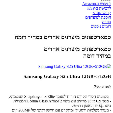
לחיפוש ב-Amazon
לרכישה ב-KSP
קרא/י עוד >
הוספה למועדפים
הסרה
דגמים נוספים
סמארטפונים מיצרנים אחרים במחיר דומה
סמארטפונים מיצרנים אחרים
במחיר דומה
Samsung Galaxy S25 Ultra 12GB+512GB
למה כדאי?
- ביצועים חסרי תקדים הודות למעבד Snapdragon 8 Elite העוצמתי.
- מסך 6.9 אינץ' מרהיב עם ציפוי Gorilla Glass Armor 2 המפחית
השתקפויות באופן דרמטי.
- מערך מצלמות ורסטילי ומתקדם עם חיישן ראשי של 200MP וזום