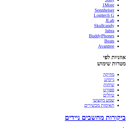
1More
Sennheiser
Logitech G
JLab
Skullcandy
Jabra
BuddyPhones
Beats
Avantree
אוזניות לפי
מטרות שימוש
מוזיקה
גיימינג
שיחות
ספורט
טיולים
שמע מקצועי
תאימות מכשירים
ביקורות מחשבים ניידים