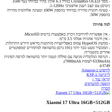
- מסך CrystalRes OLED בגודל 6.3 אינץ' בהיר במיוחד (עד 3500
ניטים) עם קצב רענון אדפטיבי 1-120Hz.
- טעינה חוטית מהירה במיוחד בהספק 100W וטעינה אלחוטית מהירה
בהספק 50W.
למה פחות?
- אין אפשרות להרחבת זיכרון באמצעות כרטיס MicroSD.
- אין חיבור אוזניות אנלוגי 3.5 מ"מ.
- ממשק HyperOS עמוס באפליקציות מותקנות מראש ודורש התרגלות.
- המכשיר מעט כבד יותר (191 גרם) בהשוואה למתחרים קומפקטיים
אחרים בקטגוריה.
- הגרסה הגלובלית מגיעה עם סוללה קטנה יותר בהשוואה לגרסה הסינית
(6330mAh לעומת 7000mAh).
₪3749
לחיפוש ב-Amazon
לרכישה ב-KSP
קרא/י עוד >
הוספה למועדפים
הסרה
Xiaomi 17 Ultra 16GB+512GB