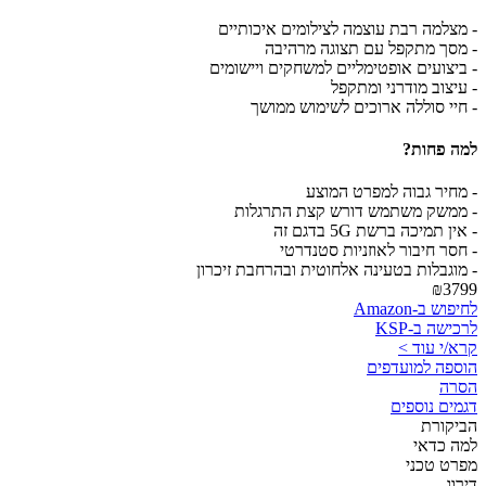
- מצלמה רבת עוצמה לצילומים איכותיים
- מסך מתקפל עם תצוגה מרהיבה
- ביצועים אופטימליים למשחקים ויישומים
- עיצוב מודרני ומתקפל
- חיי סוללה ארוכים לשימוש ממושך
למה פחות?
- מחיר גבוה למפרט המוצע
- ממשק משתמש דורש קצת התרגלות
- אין תמיכה ברשת 5G בדגם זה
- חסר חיבור לאוזניות סטנדרטי
- מוגבלות בטעינה אלחוטית ובהרחבת זיכרון
₪3799
לחיפוש ב-Amazon
לרכישה ב-KSP
קרא/י עוד >
הוספה למועדפים
הסרה
דגמים נוספים
הביקורת
למה כדאי
מפרט טכני
דירוג