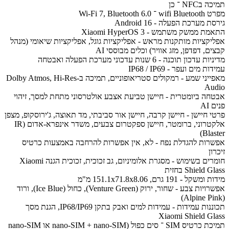
תמיכה בNFC ־ כן
מפרט wifi Bluetooth ־ Wi-Fi 7, Bluetooth 6.0
גירסת מערכת הפעלה - Android 16
התאמת ממשק משתמש - Xiaomi HyperOS 3
אפליקציות מותקנות מראש - אפליקציות גוגל, אפליקציות שיאומי (מנהל
קבצים, דפדפן, מזג אוויר) וכלים מבוססי AI
מדיניות עדכון תוכנה - 6 שנות עדכוני מערכת הפעלה ואבטחה
עמידות מים ועפר - IP68 / IP69
מאפייני שמע - רמקולים סטריאופוניים, תמיכה ב-Dolby Atmos, Hi-Res
Audio
אבטחה ביומטרית - חיישן טביעת אצבע אולטרסוני מתחת למסך, זיהוי
פנים AI
פרטי חיישן - חיישן קרבה, חיישן אור סביבתי, מד תאוצה, ג'ירוסקופ, מצפן
אלקטרוני, ברומטר, חיישן ספקטרום צבעים, משדר אינפרא-אדום (IR
Blaster)
אפשרות להגדלת נפח - לא, אין אפשרות להרחבה באמצעות כרטיס
זיכרון
חומרים בשימוש - מסגרת אלומיניום, גב זכוכית, זכוכית הגנה Xiaomi
Shield Glass בחזית
מידות ומשקל - 191 גרם, 151.1x71.8x8.06 מ"מ
אפשרויות צבע - שחור, ירוק (Venture Green), כחול (Ice Blue), ורוד
(Alpine Pink)
תכוננות עמידות - עמידות למים ואבק בתקן IP68/IP69, הגנת מסך
Xiaomi Shield Glass
תמיכת כרטיס SIM ־ סים כפול (nano-SIM + nano-SIM או nano-SIM