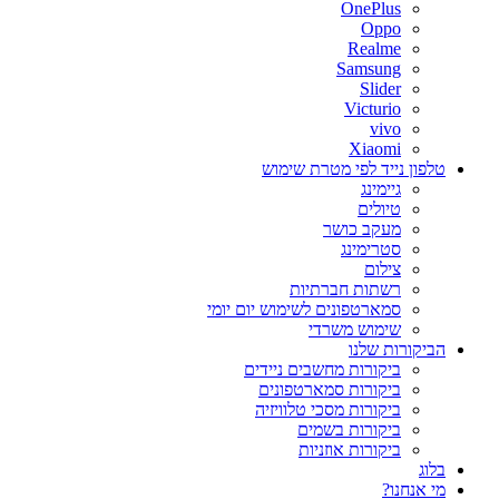
OnePlus
Oppo
Realme
Samsung
Slider
Victurio
vivo
Xiaomi
טלפון נייד לפי מטרת שימוש
גיימינג
טיולים
מעקב כושר
סטרימינג
צילום
רשתות חברתיות
סמארטפונים לשימוש יום יומי
שימוש משרדי
הביקורות שלנו
ביקורות מחשבים ניידים
ביקורות סמארטפונים
ביקורות מסכי טלוויזיה
ביקורות בשמים
ביקורות אוזניות
בלוג
מי אנחנו?