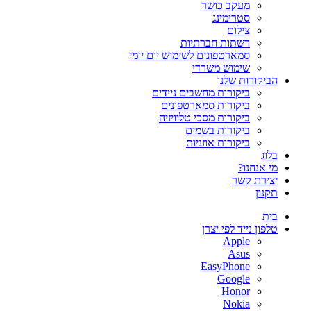
מעקב כושר
סטרימינג
צילום
רשתות חברתיות
סמארטפונים לשימוש יום יומי
שימוש משרדי
הביקורות שלנו
ביקורות מחשבים ניידים
ביקורות סמארטפונים
ביקורות מסכי טלוויזיה
ביקורות בשמים
ביקורות אוזניות
בלוג
מי אנחנו?
יצירת קשר
תקנון
בית
טלפון נייד לפי יצרן
Apple
Asus
EasyPhone
Google
Honor
Nokia