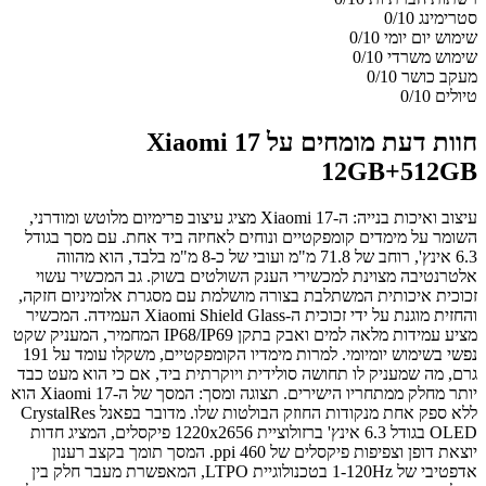
סטרימינג
0/10
שימוש יום יומי
0/10
שימוש משרדי
0/10
מעקב כושר
0/10
טיולים
0/10
חוות דעת מומחים על Xiaomi 17
12GB+512GB
עיצוב ואיכות בנייה: ה-Xiaomi 17 מציג עיצוב פרימיום מלוטש ומודרני,
השומר על מימדים קומפקטיים ונוחים לאחיזה ביד אחת. עם מסך בגודל
6.3 אינץ', רוחב של 71.8 מ"מ ועובי של כ-8 מ"מ בלבד, הוא מהווה
אלטרנטיבה מצוינת למכשירי הענק השולטים בשוק. גב המכשיר עשוי
זכוכית איכותית המשתלבת בצורה מושלמת עם מסגרת אלומיניום חזקה,
והחזית מוגנת על ידי זכוכית ה-Xiaomi Shield Glass העמידה. המכשיר
מציע עמידות מלאה למים ואבק בתקן IP68/IP69 המחמיר, המעניק שקט
נפשי בשימוש יומיומי. למרות מימדיו הקומפקטיים, משקלו עומד על 191
גרם, מה שמעניק לו תחושה סולידית ויוקרתית ביד, אם כי הוא מעט כבד
יותר מחלק ממתחריו הישירים. תצוגה ומסך: המסך של ה-Xiaomi 17 הוא
ללא ספק אחת מנקודות החוזק הבולטות שלו. מדובר בפאנל CrystalRes
OLED בגודל 6.3 אינץ' ברזולוציית 1220x2656 פיקסלים, המציג חדות
יוצאת דופן וצפיפות פיקסלים של 460 ppi. המסך תומך בקצב רענון
אדפטיבי של 1-120Hz בטכנולוגיית LTPO, המאפשרת מעבר חלק בין