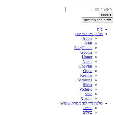
דלג
לתוכן
Search
...
תוצאות
צפייה בכל התוצאות
בית
טלפון נייד לפי יצרן
Apple
Asus
EasyPhone
Google
Honor
Nokia
OnePlus
Oppo
Realme
Samsung
Slider
Victurio
vivo
Xiaomi
טלפון נייד לפי מטרת שימוש
גיימינג
טיולים