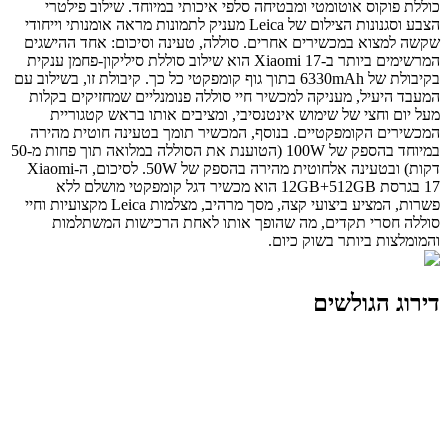
כוללת פוקוס אוטומטי ומבטיחה סלפי איכותי במיוחד. שילוב פילטרי
הצבע וסגנונות הצילום של Leica מעניק לתמונות מראה אומנותי וייחודי
שקשה למצוא במכשירים אחרים. סוללה, טעינה וסיכום: אחד ההישגים
המרשימים ביותר ב-Xiaomi 17 הוא שילוב סוללת סיליקון-פחמן ענקית
בקיבולת של 6330mAh בתוך גוף קומפקטי כל כך. קיבולת זו, בשילוב עם
המעבד היעיל, מעניקה למכשיר חיי סוללה פנומנליים שמחזיקים בקלות
מעל יום וחצי של שימוש אינטנסיבי, ומציבים אותו בראש קטגוריית
המכשירים הקומפקטיים. בנוסף, המכשיר תומך בטעינה חוטית מהירה
במיוחד בהספק של 100W (הטוענת את הסוללה במלואה תוך פחות מ-50
דקות) ובטעינה אלחוטית מהירה בהספק של 50W. לסיכום, ה-Xiaomi
17 בגרסת 12GB+512GB הוא מכשיר דגל קומפקטי מושלם ללא
פשרות, המציע ביצועי קצה, מסך מרהיב, מצלמות Leica מקצועיות וחיי
סוללה חסרי תקדים, מה שהופך אותו לאחת הרכישות המשתלמות
והמומלצות ביותר בשוק כיום.
דירוג הגולשים