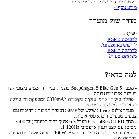
בקטגוריית המכשירים הקומפקטיים.
מידע נוסף >
מחיר שוק מוערך
₪3,749
לרכישה ב-KSP
לחיפוש ב-Amazon
לרכישה ב-KSP
מצאתם טעות?
למה כדאי?
- מעבד Snapdragon 8 Elite Gen 5 עוצמתי במיוחד המציע ביצועי קצה
ויעילות אנרגטית גבוהה.
- סוללת סיליקון-פחמן ענקית בקיבולת 6330mAh המספקת חיי סוללה
יוצאי דופן למכשיר קומפקטי.
- מערך צילום Leica משולש של 50MP המפיק תמונות מרהיבות עם
צבעים טבעיים וזום אופטי איכותי.
- מסך CrystalRes OLED בגודל 6.3 אינץ' בהיר במיוחד (עד 3500
ניטים) עם קצב רענון אדפטיבי 1-120Hz.
- טעינה חוטית מהירה במיוחד בהספק 100W וטעינה אלחוטית מהירה
בהספק 50W.