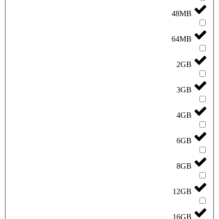
48MB
64MB
2GB
3GB
4GB
6GB
8GB
12GB
16GB