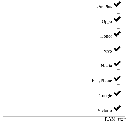
OnePlus
Oppo
Honor
vivo
Nokia
EasyPhone
Google
Victurio
זיכרון RAM