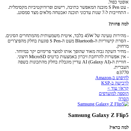
אופטי כפול.
- עט S Pen מובנה המאפשר כתיבה, רישום ופרודוקטיביות מקסימלית.
- התחייבות ל-7 שנות עדכוני תוכנה ואבטחה מלאים מצד סמסונג.
למה פחות?
- מהירות טעינה של 45W בלבד, איטית משמעותית מהמתחרים הסינים.
- הסרת קישוריות ה-Bluetooth מעט ה-S Pen פוגעת בחלק מהפיצ'רים
מרחוק.
- מחיר השקה גבוה מאוד שהופך אותו למוצר פרימיום יקר במיוחד.
- אין אפשרות להרחבת זיכרון באמצעות כרטיס MicroSD חיצוני.
- חוויית ה-AI (Galaxy AI) עדיין מוגבלת בחלק מהתכונות בשפה
העברית.
₪3770
לחיפוש ב-Amazon
לרכישה ב-KSP
קרא/י עוד >
הוספה למועדפים
הסרה
Samsung Galaxy Z Flip5
למה כדאי?