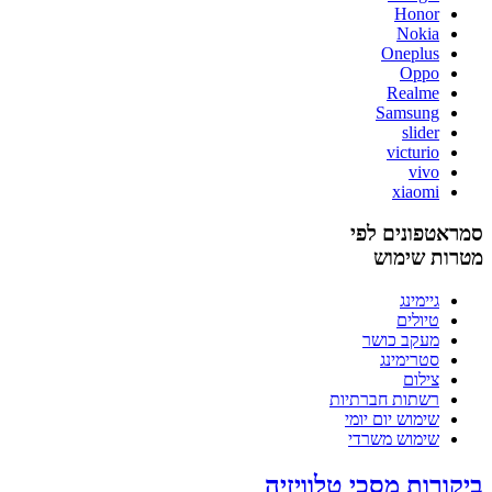
Honor
Nokia
Oneplus
Oppo
Realme
Samsung
slider
victurio
vivo
xiaomi
סמראטפונים לפי
מטרות שימוש
גיימינג
טיולים
מעקב כושר
סטרימינג
צילום
רשתות חברתיות
שימוש יום יומי
שימוש משרדי
ביקורות מסכי טלוויזיה