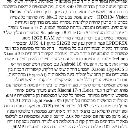
אפליקציות ומשחקים תוך חיסכון משמעותי באנרגיה. בהירות השיא של
המסך מגיעה לנתון מדהים של 3500 ניטים, מה שמבטיח קריאות מושלמת
גם תחת אור שמש ישיר וחזק. בנוסף, המסך תומך בטכנולוגיות Dolby
Vision ו-HDR10+ ומציע עומק צבע של 12-bit, מה שהופך כל צפייה
בסרט או סרטון לחוויה קולנועית עשירה בצבעים מדויקים וניגודיות
אינסופית. ביצועים ותוכנה: מתחת למכסה המנוע, ה-Xiaomi 17 מצויד
במעבד הדגל העוצמתי Snapdragon 8 Elite Gen 5 המיוצר בתהליך של 3
ננומטר. בשילוב עם זיכרון עבודה מהיר של 12GB RAM מסוג
LPDDR5X ונפח אחסון ענק של 512GB בתקן UFS 4.1, המכשיר
מתמודד בקלות ובמהירות עם כל משימה – החל מריבוי משימות כבד ועד
למשחקים התובעניים ביותר בשוק. מערכת הקירור הייחודית Xiaomi 3D
IceLoop מונעת התחממות ומבטיחה ביצועים יציבים לאורך זמן. המכשיר
מריץ את מערכת ההפעלה Android 16 עם ממשק המשתמש החדש
Xiaomi HyperOS 3, המציע חוויית שימוש חלקה, קישוריות חכמה בין
מכשירים ומגוון רחב של יכולות בינה מלאכותית (HyperAI) מתקדמות,
אם כי הממשק עדיין כולל מספר אפליקציות מותקנות מראש שחלק
מהמשתמשים יעדיפו להסיר. מערך הצילום: בשיתוף פעולה מתמשך עם
מותג הצילום האגדי Leica, ה-Xiaomi 17 מציע מערך צילום אחורי
משולש ומרשים במיוחד, כאשר כל שלוש המצלמות הן ברזולוציית 50MP.
המצלמה הראשית מבוססת על חיישן Light Fusion 950 בגודל 1/1.31
אינץ' עם מפתח צמצם f/1.67 ומייצב אופטי (OIS), ומפיקה תמונות חדות
ומפורטות להפליא גם בתנאי תאורה מאתגרים. מצלמת הטלפוטו הצפה
(60 מ"מ) מציעה זום אופטי של 2.6x ומייצב אופטי, ומשמשת גם לצילומי
מאקרו מרהיבים ממרחק קרוב. המצלמה האולטרה-רחבה מספקת זווית
צילום של 102 מעלות. המצלמה הקדמית, גם היא ברזולוציית 50MP,