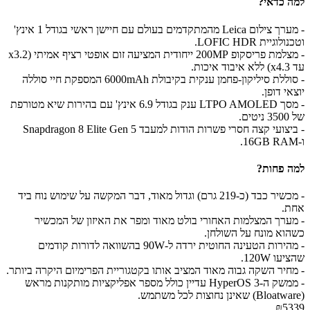
למה כדאי?
- מערך צילום Leica מהמתקדמים בעולם עם חיישן ראשי בגודל 1 אינץ'
וטכנולוגיית LOFIC HDR.
- מצלמת פריסקופ 200MP ייחודית המציעה זום אופטי רציף אמיתי (x3.2
עד x4.3) ללא איבוד איכות.
- סוללת סיליקון-פחמן ענקית בקיבולת 6000mAh המספקת חיי סוללה
יוצאי דופן.
- מסך LTPO AMOLED ענק בגודל 6.9 אינץ' עם בהירות שיא מטורפת
של 3500 ניטים.
- ביצועי קצה חסרי פשרות הודות למעבד Snapdragon 8 Elite Gen 5
ו-16GB RAM.
למה פחות?
- מכשיר כבד (כ-219 גרם) וגדול מאוד, דבר המקשה על שימוש נוח ביד
אחת.
- מערך המצלמות האחורי בולט מאוד ומפר את האיזון של המכשיר
כשהוא מונח על השולחן.
- מהירות הטעינה החוטית ירדה ל-90W בהשוואה לדורות קודמים
שהציעו 120W.
- מחיר השקה גבוה מאוד המציב אותו בקטגוריית הפרימיום היקרה ביותר.
- ממשק ה-HyperOS 3 עדיין כולל מספר אפליקציות מותקנות מראש
(Bloatware) שאינן נחוצות לכל משתמש.
₪5339