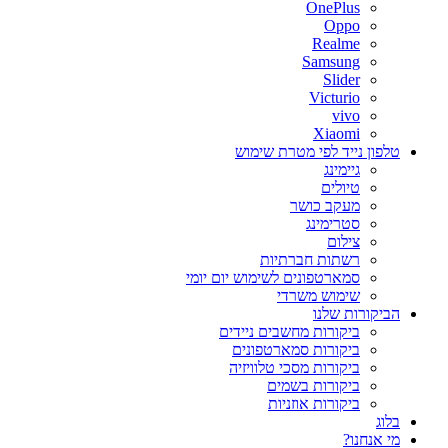
OnePlus
Oppo
Realme
Samsung
Slider
Victurio
vivo
Xiaomi
טלפון נייד לפי מטרת שימוש
גיימינג
טיולים
מעקב כושר
סטרימינג
צילום
רשתות חברתיות
סמארטפונים לשימוש יום יומי
שימוש משרדי
הביקורות שלנו
ביקורות מחשבים ניידים
ביקורות סמארטפונים
ביקורות מסכי טלוויזיה
ביקורות בשמים
ביקורות אוזניות
בלוג
מי אנחנו?