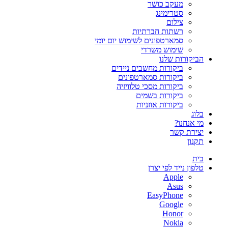
מעקב כושר
סטרימינג
צילום
רשתות חברתיות
סמארטפונים לשימוש יום יומי
שימוש משרדי
הביקורות שלנו
ביקורות מחשבים ניידים
ביקורות סמארטפונים
ביקורות מסכי טלוויזיה
ביקורות בשמים
ביקורות אוזניות
בלוג
מי אנחנו?
יצירת קשר
תקנון
בית
טלפון נייד לפי יצרן
Apple
Asus
EasyPhone
Google
Honor
Nokia