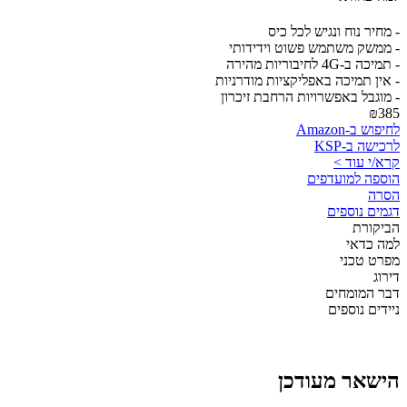
- מחיר נוח ונגיש לכל כיס
- ממשק משתמש פשוט וידידותי
- תמיכה ב-4G לחיבוריות מהירה
- אין תמיכה באפליקציות מודרניות
- מוגבל באפשרויות הרחבת זיכרון
₪385
לחיפוש ב-Amazon
לרכישה ב-KSP
קרא/י עוד >
הוספה למועדפים
הסרה
דגמים נוספים
הביקורת
למה כדאי
מפרט טכני
דירוג
דבר המומחים
ניידים נוספים
הישאר מעודכן