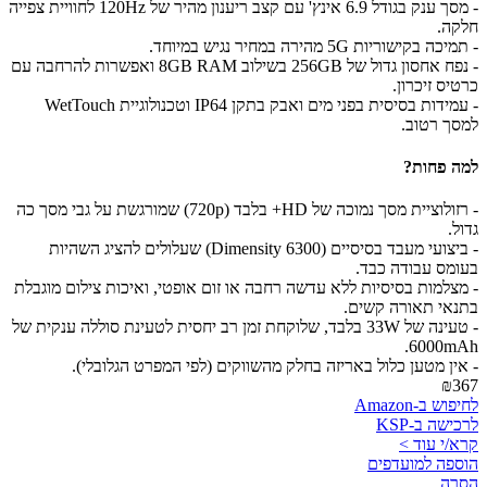
- מסך ענק בגודל 6.9 אינץ' עם קצב ריענון מהיר של 120Hz לחוויית צפייה
חלקה.
- תמיכה בקישוריות 5G מהירה במחיר נגיש במיוחד.
- נפח אחסון גדול של 256GB בשילוב 8GB RAM ואפשרות להרחבה עם
כרטיס זיכרון.
- עמידות בסיסית בפני מים ואבק בתקן IP64 וטכנולוגיית WetTouch
למסך רטוב.
למה פחות?
- רזולוציית מסך נמוכה של HD+ בלבד (720p) שמורגשת על גבי מסך כה
גדול.
- ביצועי מעבד בסיסיים (Dimensity 6300) שעלולים להציג השהיות
בעומס עבודה כבד.
- מצלמות בסיסיות ללא עדשה רחבה או זום אופטי, ואיכות צילום מוגבלת
בתנאי תאורה קשים.
- טעינה של 33W בלבד, שלוקחת זמן רב יחסית לטעינת סוללה ענקית של
6000mAh.
- אין מטען כלול באריזה בחלק מהשווקים (לפי המפרט הגלובלי).
₪367
לחיפוש ב-Amazon
לרכישה ב-KSP
קרא/י עוד >
הוספה למועדפים
הסרה