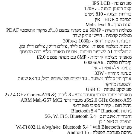
סוג תצוגה - IPS LCD
קצב ריענון תצוגה - 120Hz
בהירות תצוגה - 810 ניטים
תמיכה ב HDR ־ אין
הגנת מסך - Mohs level 6
מצלמה ראשית - 50MP עם מפתח צמצם f/1.8, מיקוד אוטומטי PDAF
מצלמה קדמית - חיישן עומק שדה
תכונות הקלטת וידאו - 1080p ב-30fps
תכונות מצלמה נוספות - צילום לילה, צילום דיוקן, צילום דולג-זמן,
טכנולוגיית AI לשיפור תמונות, טבעת תאורת סלפי רכה מהמסך
מאפייני מצלמה קידמית - 8MP עם מפתח צמצם f/2.0
קיבולת סוללה - 6000mAh
טעינה אל-חוטית - אין
טעינה מהירה - 33W
אורך חיי סוללה משוער - עד יומיים של שימוש רגיל, עד 88 שעות
השמעת מוזיקה
סוג שקע טעינה - USB-C
מאפייני מעבד מרכזי ומעבד גרפי - 8 ליבות (2x2.4 GHz Cortex-A76 &
6x2.0 GHz Cortex-A55), מעבד גרפי ARM Mali-G57 MC2
ניהול חום - קירור פסיבי סטנדרטי
גירסת Bluetooth ־ Bluetooth 5.4
חיבוריות אינטרנט - 5G, Wi-Fi 5, Bluetooth 5.4
תמיכה בNFC ־ כן
מפרט wifi Bluetooth ־ Wi-Fi 802.11 a/b/g/n/ac, Bluetooth 5.4
גירסת מערכת הפעלה - Android 15