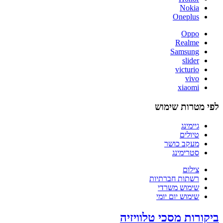
Nokia
Oneplus
Oppo
Realme
Samsung
slider
victurio
vivo
xiaomi
לפי מטרות שימוש
גיימינג
טיולים
מעקב כושר
סטרימינג
צילום
רשתות חברתיות
שימוש משרדי
שימוש יום יומי
ביקורות מסכי טלוויזיה