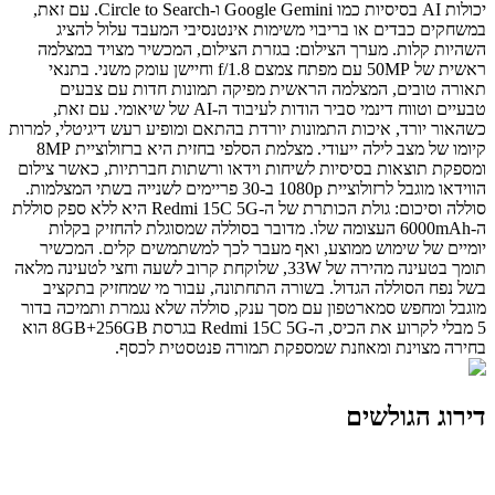
יכולות AI בסיסיות כמו Google Gemini ו-Circle to Search. עם זאת,
במשחקים כבדים או בריבוי משימות אינטנסיבי המעבד עלול להציג
השהיות קלות. מערך הצילום: בגזרת הצילום, המכשיר מצויד במצלמה
ראשית של 50MP עם מפתח צמצם f/1.8 וחיישן עומק משני. בתנאי
תאורה טובים, המצלמה הראשית מפיקה תמונות חדות עם צבעים
טבעיים וטווח דינמי סביר הודות לעיבוד ה-AI של שיאומי. עם זאת,
כשהאור יורד, איכות התמונות יורדת בהתאם ומופיע רעש דיגיטלי, למרות
קיומו של מצב לילה ייעודי. מצלמת הסלפי בחזית היא ברזולוציית 8MP
ומספקת תוצאות בסיסיות לשיחות וידאו ורשתות חברתיות, כאשר צילום
הווידאו מוגבל לרזולוציית 1080p ב-30 פריימים לשנייה בשתי המצלמות.
סוללה וסיכום: גולת הכותרת של ה-Redmi 15C 5G היא ללא ספק סוללת
ה-6000mAh העצומה שלו. מדובר בסוללה שמסוגלת להחזיק בקלות
יומיים של שימוש ממוצע, ואף מעבר לכך למשתמשים קלים. המכשיר
תומך בטעינה מהירה של 33W, שלוקחת קרוב לשעה וחצי לטעינה מלאה
בשל נפח הסוללה הגדול. בשורה התחתונה, עבור מי שמחזיק בתקציב
מוגבל ומחפש סמארטפון עם מסך ענק, סוללה שלא נגמרת ותמיכה בדור
5 מבלי לקרוע את הכיס, ה-Redmi 15C 5G בגרסת 8GB+256GB הוא
בחירה מצוינת ומאוזנת שמספקת תמורה פנטסטית לכסף.
דירוג הגולשים