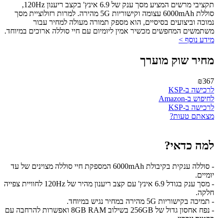
תקציבי מרשים המציע מסך ענק של 6.9 אינץ' בקצב ריענון 120Hz,
סוללת 6000mAh עצומה וקישוריות 5G מהירה. למרות רזולוציית מסך
נמוכה וביצועים בסיסיים, הוא מספק תמורה מעולה למחיר עבור
משתמשים המחפשים מכשיר אמין ליומיום עם חיי סוללה ארוכים במיוחד.
מידע נוסף >
מחיר שוק מוערך
₪367
לרכישה ב-KSP
לחיפוש ב-Amazon
לרכישה ב-KSP
מצאתם טעות?
למה כדאי?
- סוללה ענקית בקיבולת 6000mAh המספקת חיי סוללה מצוינים של עד
יומיים.
- מסך ענק בגודל 6.9 אינץ' עם קצב ריענון מהיר של 120Hz לחוויית צפייה
חלקה.
- תמיכה בקישוריות 5G מהירה במחיר נגיש במיוחד.
- נפח אחסון גדול של 256GB בשילוב 8GB RAM ואפשרות להרחבה עם