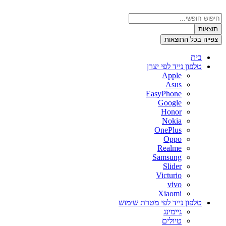
דלג
לתוכן
Search
...
תוצאות
צפייה בכל התוצאות
בית
טלפון נייד לפי יצרן
Apple
Asus
EasyPhone
Google
Honor
Nokia
OnePlus
Oppo
Realme
Samsung
Slider
Victurio
vivo
Xiaomi
טלפון נייד לפי מטרת שימוש
גיימינג
טיולים