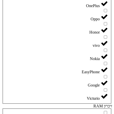
OnePlus
Oppo
Honor
vivo
Nokia
EasyPhone
Google
Victurio
זיכרון RAM