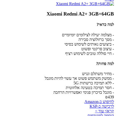
Xiaomi Redmi A2+ 3GB+64GB
למה כדאי?
- מצלמה יעילה לצילומים יומיומיים
- מסך ברזולוציה סבירה
- ביצועים נאותים לשימוש בסיסי
- עיצוב פרקטי ופשוט
- חיי סוללה טובים לשימוש רציף
למה פחות?
- מחיר משתלם ונגיש
- ממשק משתמש פשוט אך עשוי להיות מוגבל
- ללא תמיכה ברשתות 5G
- חסר תמיכה בטעינה אלחוטית
- מוגבל בזיכרון פנימי ואפשרויות הרחבה
₪439
לחיפוש ב-Amazon
לרכישה ב-KSP
קרא/י עוד >
הוספה למועדפים