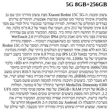
5G 8GB+256GB
עיצוב ומבנה: ה-Xiaomi Redmi 15C 5G מציג עיצוב מודרני ונקי עם גב
פלסטיק איכותי בגימור מט שמונע טביעות אצבעות, וקימורים עדינים
בצדדים המקלים על האחיזה. למרות שמדובר במכשיר גדול למדי עם מסך
6.9 אינץ' ומשקל של 211 גרם, העובי שלו נשמר על 8.2 מ"מ בלבד, מה
שמעניק לו תחושה דקה ונוחה ביד. בנוסף, המכשיר מגיע עם עמידות
בסיסית בפני נתזי מים ואבק בתקן IP64 וטכנולוגיית WetTouch 2.0
המאפשרת שימוש במסך גם כשהאצבעות רטובות – תוספת נהדרת
למכשיר ברמת המחיר הזו. תצוגה וחוויית צפייה: המסך של ה-Redmi 15C
5G הוא ללא ספק אחד המאפיינים הבולטים ביותר שלו, לפחות מבחינת
הגודל. מדובר בפאנל IPS LCD ענק בגודל 6.9 אינץ' התומך בקצב ריענון
אדפטיבי של עד 120Hz, מה שהופך את הגלילה והמעברים בין
האפליקציות לחלקים ונעימים לעין. עם זאת, הרזולוציה היא HD+ בלבד
(1600x720 פיקסלים), ועל מסך כה גדול ניתן להבחין לעיתים בחוסר
חדות קל בטקסטים קטנים. הבהירות המרבית מגיעה ל-810 ניטים במצב
בהירות גבוהה (HBM), מה שמספק קריאות סבירה באור שמש ישיר, אך
לא מעבר לכך. ביצועים ותוכנה: מתחת למכסה המנוע פועם מעבד
MediaTek Dimensity 6300 המיוצר בתהליך של 6 ננומטר, המלווה
ב-8GB של זיכרון RAM ו-256GB של נפח אחסון פנימי מהיר מסוג UFS
2.2. השילוב הזה מספק ביצועים יומיומיים טובים מאוד למשימות כמו
גלישה ברשת, רשתות חברתיות וצפייה בסרטונים. המכשיר מריץ את
מערכת ההפעלה Android 15 עם ממשק ה-HyperOS 2 החדש של
שיאומי, שמציע חוויית שימוש נקייה ומהירה יותר מבעבר, לצד שילוב של