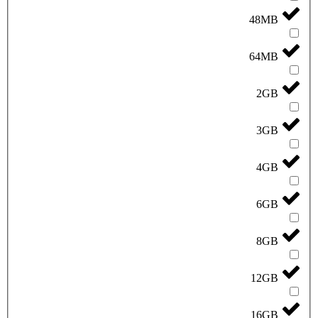
48MB
64MB
2GB
3GB
4GB
6GB
8GB
12GB
16GB