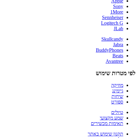
Apple
Sony
1More
Sennheiser
Logitech G
JLab
Skullcandy
Jabra
BuddyPhones
Beats
Avantree
לפי מטרות שימוש
מוזיקה
גיימינג
שיחות
ספורט
טיולים
שמע מקצועי
תאימות מכשירים
תקנון שימוש באתר