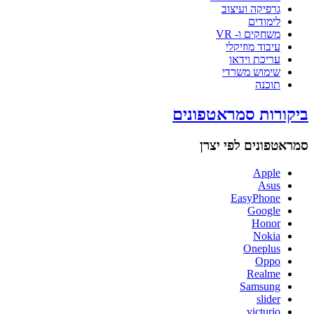
גרפיקה ועיצוב
לימודים
משחקים ו- VR
עיבוד מוזיקלי
עריכת וידאו
שימוש משרדי
תוכנה
ביקורות סמראטפונים
סמראטפונים לפי יצרן
Apple
Asus
EasyPhone
Google
Honor
Nokia
Oneplus
Oppo
Realme
Samsung
slider
victurio