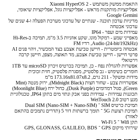
התאמת ממשק משתמש - Xiaomi HyperOS 2
אפליקציות מותקנות מראש - אפליקציות גוגל, אפליקציות שיאומי,
Google Gemini
מדיניות עדכון תוכנה - שנתיים של עדכוני מערכת הפעלה ו-4 שנים של
עדכוני אבטחה
עמידות מים ועפר - IP64
מאפייני שמע - רמקול מונו, שקע אוזניות 3.5 מ"מ, תמיכה ב-Hi-Res
Audio (24-bit/192kHz), רדיו FM
אבטחה ביומטרית - חיישן טביעת אצבע בצד המכשיר, זיהוי פנים AI
פרטי חיישן - חיישן טביעת אצבע, מד תאוצה, מצפן, חיישן קרבה
וירטואלי
אפשרות להגדלת נפח - כן, תמיכה בכרטיס זיכרון microSD עד 1TB
חומרים בשימוש - גב פלסטיק, מסגרת פלסטיק, חזית זכוכית
מידות ומשקל - 211 גרם, 173.16x81.07x8.2 מ"מ
אפשרויות צבע - שחור חצות (Midnight Black), ירוק מנטה (Mint
Green), סגול דמדומים (Dusk Purple), כחול ירח (Moonlight Blue)
תכוננות עמידות - עמידות בפני אבק ונתזי מים בתקן IP64, טכנולוגיית
מגע רטוב WetTouch 2.0
תמיכת כרטיס SIM ־ Dual SIM (Nano-SIM + Nano-SIM)
תמיכת רצועת 5G ־ תומך ברשתות דור 5 (תדרים נתמכים בהתאם
לאזור)
תקן Wifi ־ Wi-Fi 5
שירותי מיקום GPS ־ GPS, GLONASS, GALILEO, BDS