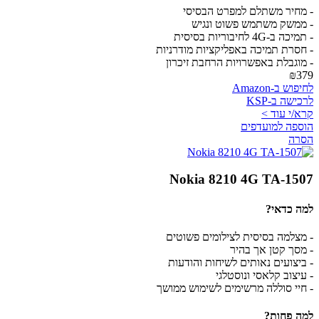
- מחיר משתלם למפרט הבסיסי
- ממשק משתמש פשוט ונגיש
- תמיכה ב-4G לחיבוריות בסיסית
- חסרת תמיכה באפליקציות מודרניות
- מוגבלת באפשרויות הרחבת זיכרון
₪379
לחיפוש ב-Amazon
לרכישה ב-KSP
קרא/י עוד >
הוספה למועדפים
הסרה
Nokia 8210 4G TA-1507
למה כדאי?
- מצלמה בסיסית לצילומים פשוטים
- מסך קטן אך בהיר
- ביצועים נאותים לשיחות והודעות
- עיצוב קלאסי ונוסטלגי
- חיי סוללה מרשימים לשימוש ממושך
למה פחות?