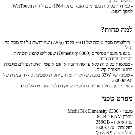
כרטיס זיכרון.
- עמידות בסיסית בפני מים ואבק בתקן IP64 וטכנולוגיית WetTouch
למסך רטוב.
למה פחות?
- רזולוציית מסך נמוכה של HD+ בלבד (720p) שמורגשת על גבי מסך כה
גדול.
- ביצועי מעבד בסיסיים (Dimensity 6300) שעלולים להציג השהיות
בעומס עבודה כבד.
- מצלמות בסיסיות ללא עדשה רחבה או זום אופטי, ואיכות צילום מוגבלת
בתנאי תאורה קשים.
- טעינה של 33W בלבד, שלוקחת זמן רב יחסית לטעינת סוללה ענקית של
6000mAh.
- אין מטען כלול באריזה בחלק מהשווקים (לפי המפרט הגלובלי).
מפרט טכני
מעבד - MediaTek Dimensity 6300
זיכרון RAM ־ 8GB
נפח אחסון - 256GB
רזולוציה - 1600x720
גודל מסך - 6.9 אינץ'