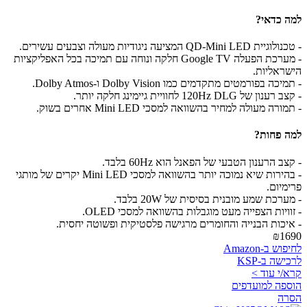
למה כדאי?
- טכנולוגיית QD-Mini LED המציעה ניגודיות מעולה וצבעים עשירים.
- מערכת הפעלה Google TV חלקה ונוחה עם תמיכה בכל האפליקציות
הישראליות.
- תמיכה בפורמטים מתקדמים כמו Dolby Vision ו-Dolby Atmos.
- קצב רענון של 120Hz DLG לחוויית גיימינג חלקה יותר.
- תמורה מעולה למחיר בהשוואה למסכי Mini LED אחרים בשוק.
למה פחות?
- קצב הרענון הטבעי של הפאנל הוא 60Hz בלבד.
- בהירות שיא נמוכה יותר בהשוואה למסכי Mini LED יקרים של מותגי
פרימיום.
- מערכת שמע מובנית בסיסית של 20W בלבד.
- זוויות הצפייה מעט מוגבלות בהשוואה למסכי OLED.
- איכות הבנייה והחומרים מרגישה פלסטיקית ופשוטה יחסית.
₪1690
לחיפוש ב-Amazon
לרכישה ב-KSP
קרא/י עוד >
הוספה למועדפים
הסרה