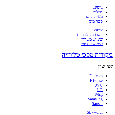
גיימינג
טיולים
מעקב כושר
סטרימינג
צילום
רשתות חברתיות
שימוש משרדי
שימוש יום יומי
ביקורות מסכי טלוויזיה
לפי יצרן
Fujicom
Hisense
JVC
LG
Mag
Samsung
Sansui
Skyworth