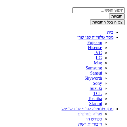
דלג
לתוכן
Search
...
תוצאות
צפייה בכל התוצאות
בית
מסך טלוויזיה לפי יצרן
Fujicom
Hisense
JVC
LG
Mag
Samsung
Sansui
Skyworth
Sony
Suzuki
TCL
Toshiba
Xiaomi
מסך טלוויזיה לפי מטרת שימוש
צפייה בסרטים
ספורט חי
חיבוריות רשת