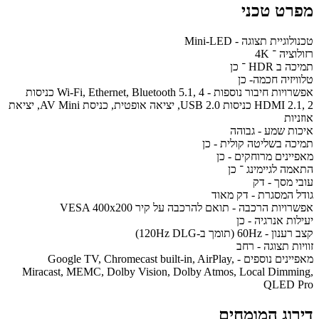
מפרט טכני
טכנולוגיית תצוגה - Mini-LED
רזולוציה ־ 4K
תמיכה ב HDR ־ כן
טלוויזיה חכמה- כן
אפשרויות חיבור נוספות - Wi-Fi, Ethernet, Bluetooth 5.1, 4 כניסות
HDMI 2.1, 2 כניסות USB 2.0, יציאה אופטית, כניסת AV Mini, יציאת
אוזניות
איכות שמע - גבוהה
תמיכה בשליטה קולית - כן
מאפיינים מרוחקים - כן
התאמה לגיימינג ־ כן
עובי מסך - דק
גודל המסגרת - דק מאוד
אפשרויות הרכבה - תואם להרכבה על קיר VESA 400x200
יעילות אנרגיה - כן
קצב רענון - 60Hz (תומך ב-120Hz DLG)
זוויות תצוגה - רחב
מאפיינים נוספים - Google TV, Chromecast built-in, AirPlay,
Miracast, MEMC, Dolby Vision, Dolby Atmos, Local Dimming,
QLED Pro
דירוג המומחים