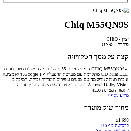
—
Chiq M55QN9S
יצרן - CHiQ
סידרה - QN9S
קצת על מסך הטלוויזיה
ה-CHiQ M55QN9S היא טלוויזיית 55 אינץ' חכמה המשלבת טכנולוגיית
QD-Mini LED מתקדמת עם מערכת ההפעלה Google TV. היא מציעה
איכות תמונה מרשימה עם צבעים עשירים וניגודיות גבוהה, תמיכה ב-
Dolby Vision ו-Atmos, וכל זה במחיר נגיש במיוחד שהופך אותה
לתמורה מצוינת לכסף.
מידע נוסף >
מחיר שוק מוערך
₪1,690
לרכישה ב-KSP
לחיפוש ב-Amazon