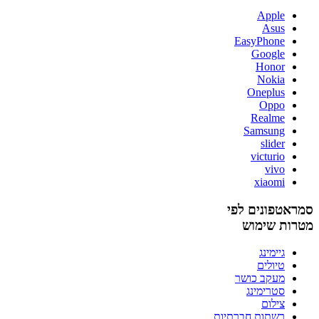
Apple
Asus
EasyPhone
Google
Honor
Nokia
Oneplus
Oppo
Realme
Samsung
slider
victurio
vivo
xiaomi
סמראטפונים לפי
מטרות שימוש
גיימינג
טיולים
מעקב כושר
סטרימינג
צילום
רשתות חברתיות