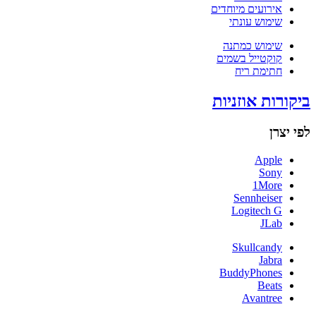
אירועים מיוחדים
שימוש עונתי
שימוש כמתנה
קוקטייל בשמים
חתימת ריח
ביקורות אוזניות
לפי יצרן
Apple
Sony
1More
Sennheiser
Logitech G
JLab
Skullcandy
Jabra
BuddyPhones
Beats
Avantree