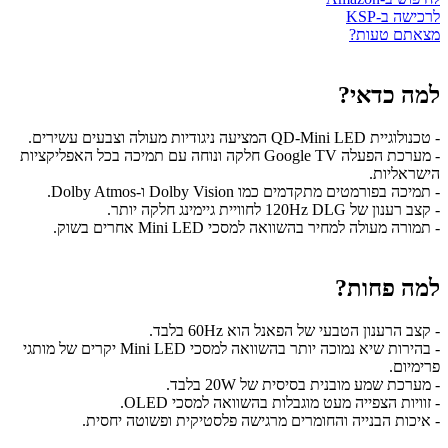
לרכישה ב-KSP
מצאתם טעות?
למה כדאי?
- טכנולוגיית QD-Mini LED המציעה ניגודיות מעולה וצבעים עשירים.
- מערכת הפעלה Google TV חלקה ונוחה עם תמיכה בכל האפליקציות
הישראליות.
- תמיכה בפורמטים מתקדמים כמו Dolby Vision ו-Dolby Atmos.
- קצב רענון של 120Hz DLG לחוויית גיימינג חלקה יותר.
- תמורה מעולה למחיר בהשוואה למסכי Mini LED אחרים בשוק.
למה פחות?
- קצב הרענון הטבעי של הפאנל הוא 60Hz בלבד.
- בהירות שיא נמוכה יותר בהשוואה למסכי Mini LED יקרים של מותגי
פרימיום.
- מערכת שמע מובנית בסיסית של 20W בלבד.
- זוויות הצפייה מעט מוגבלות בהשוואה למסכי OLED.
- איכות הבנייה והחומרים מרגישה פלסטיקית ופשוטה יחסית.