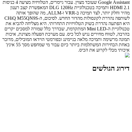
Google Assistant שעובד מצוין. עבור גיימרים, הטלוויזיה מציעה 4 כניסות
HDMI 2.1 ותמיכה בטכנולוגיית DLG 120Hz המאפשרת קצב רענון
מהיר וחלק יותר, לצד תמיכה ב-VRR ו-ALLM, מה שהופך אותה
לשותפה נהדרת לקונסולות מהדור החדש. לסיכום, ה-CHiQ M55QN9S
היא הפתעה נהדרת בשוק הטלוויזיות התחרותי. היא מצליחה להביא את
טכנולוגיית ה-Mini LED המתקדמת, שבדרך כלל שמורה למסכים יקרים
בהרבה, לטווח מחירים נגיש לכל כיס. עם מערכת הפעלה מצוינת, איכות
תמונה מרשימה ותמיכה מלאה בגיימינג ובפורמטי הוידאו המובילים, מדובר
באחת הבחירות המשתלמות ביותר כיום עבור מי שמחפש מסך 55 אינץ'
איכותי מבלי לקרוע את הכיס.
דירוג הגולשים