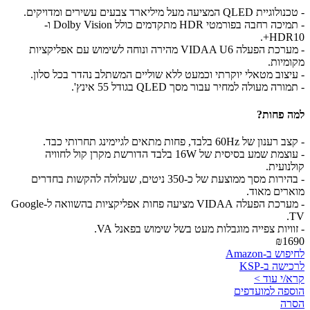
- טכנולוגיית QLED המציעה מעל מיליארד צבעים עשירים ומדויקים.
- תמיכה רחבה בפורמטי HDR מתקדמים כולל Dolby Vision ו-
HDR10+.
- מערכת הפעלה VIDAA U6 מהירה ונוחה לשימוש עם אפליקציות
מקומיות.
- עיצוב מטאלי יוקרתי וכמעט ללא שוליים המשתלב נהדר בכל סלון.
- תמורה מעולה למחיר עבור מסך QLED בגודל 55 אינץ'.
למה פחות?
- קצב רענון של 60Hz בלבד, פחות מתאים לגיימינג תחרותי כבד.
- עוצמת שמע בסיסית של 16W בלבד הדורשת מקרן קול לחוויה
קולנועית.
- בהירות מסך ממוצעת של כ-350 ניטים, שעלולה להקשות בחדרים
מוארים מאוד.
- מערכת הפעלה VIDAA מציעה פחות אפליקציות בהשוואה ל-Google
TV.
- זוויות צפייה מוגבלות מעט בשל שימוש בפאנל VA.
₪1690
לחיפוש ב-Amazon
לרכישה ב-KSP
קרא/י עוד >
הוספה למועדפים
הסרה