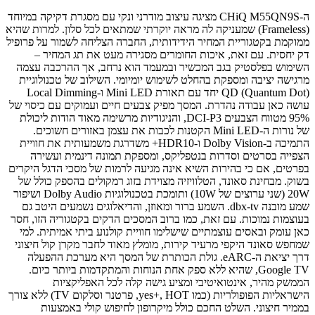
ה-CHiQ M55QN9S מציגה עיצוב מודרני ונקי עם מסגרת דקיקה במיוחד
(Frameless) שמעניקה לה מראה יוקרתי שמתאים לכל סלון. למרות שהיא
ממוקמת בקטגוריית המחיר הידידותית, החברה הצליחה לשמור על פרופיל
דק יחסית. עם זאת, איכות החומרים מסגירה מעט את תג המחיר –
השימוש בפלסטיק בגב המכשיר ובמעמד הוא נרחב, אך ההרכבה עצמה
מרגישה יציבה ומספקת בהחלט לשימוש יומיומי. השילוב של טכנולוגיית
QD (Quantum Dot) יחד עם תאורת Mini LED ו-Local Dimming
עושה כאן עבודה נהדרת. המסך מפיק צבעים חיים ועמוקים עם כיסוי של
95% מטווח הצבעים DCI-P3, והניגודיות מרשימה מאוד הודות ליכולת
של נורות ה-Mini LED הקטנות לכבות את עצמן באזורים חשוכים.
התמיכה ב-Dolby Vision ו-HDR10+ משדרגת משמעותית את חוויית
הצפייה בסרטים וסדרות בנטפליקס, ומספקת תמונה דינמית ועשירה
בפרטים, אם כי בהירות השיא אינה מגיעה לרמות של מסכי הדגל היקרים
בשוק. מבחינת סאונד, הטלוויזיה מצוידת בזוג רמקולים בהספק כולל של
20W (שני ערוצים של 10W) ותומכת בטכנולוגיות Dolby Audio ושיפור
שמע מובנה dbx-tv. השמע ברור ומאוזן, והדיאלוגים נשמעים היטב גם
בעוצמות נמוכות. עם זאת, כמו ברוב המסכים הדקים בקטגוריה הזו, חסר
כאן עומק ובאסים עוצמתיים שישלימו חוויית קולנוע ביתי אמיתית. למי
שמחפש סאונד היקפי מרעיד קירות, מומלץ מאוד לחבר מקרן קול חיצוני
דרך יציאת ה-eARC. גולת הכותרת של המסך היא מערכת ההפעלה
Google TV, שהיא ללא ספק אחת הנוחות והמתקדמות ביותר כיום.
הממשק מהיר, אינטואיטיבי ומציע גישה קלה לכל האפליקציות
הישראליות הפופולריות (כמו yes+, HOT, פרטנר וסלקום TV) ללא צורך
בממיר חיצוני. השלט החכם כולל מיקרופון לחיפוש קולי באמצעות