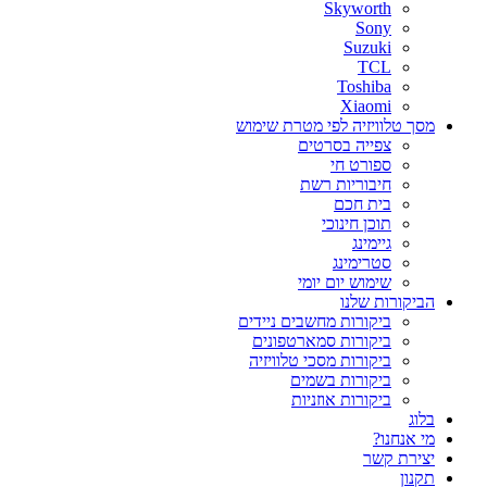
Skyworth
Sony
Suzuki
TCL
Toshiba
Xiaomi
מסך טלוויזיה לפי מטרת שימוש
צפייה בסרטים
ספורט חי
חיבוריות רשת
בית חכם
תוכן חינוכי
גיימינג
סטרימינג
שימוש יום יומי
הביקורות שלנו
ביקורות מחשבים ניידים
ביקורות סמארטפונים
ביקורות מסכי טלוויזיה
ביקורות בשמים
ביקורות אוזניות
בלוג
מי אנחנו?
יצירת קשר
תקנון