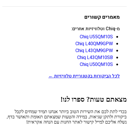
מאמרים קשורים
מ-Chiq וטלוויזיות אחרים:
Chiq U55QM10S
Chiq L40QM9GPW
Chiq L43QM9GPW
Chiq L43QM10SB
Chiq U50QM10S
לכל הביקורות בקטגוריית טלוויזיות ←
מצאתם טעות? ספרו לנו!
בכדי לתת לכם את השירות הטוב ביותר אנחנו תמיד שמחים לקבל
ביקורת ולתקן שגיאות, במידה והטעות שמצאתם תאומת ותאושר בדף,
נשלח אליכם למייל קישור לאתר החנות עם הנחה אקראית!