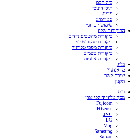
בית חכם
תוכן חינוכי
גיימינג
סטרימינג
שימוש יום יומי
הביקורות שלנו
ביקורות מחשבים ניידים
ביקורות סמארטפונים
ביקורות מסכי טלוויזיה
ביקורות בשמים
ביקורות אוזניות
בלוג
מי אנחנו?
יצירת קשר
תקנון
בית
מסך טלוויזיה לפי יצרן
Fujicom
Hisense
JVC
LG
Mag
Samsung
Sansui