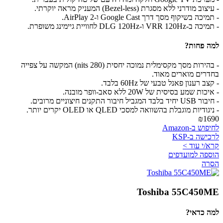
- עיצוב מודרני ללא מסגרת (Bezel-less) המעניק מראה יוקרתי.
- תמיכה בשיקוף מסך דרך Google Cast ו-AirPlay 2.
- תמיכה ב-VRR 120Hz ו-DLG 120Hz לחוויית גיימינג משופרת.
למה פחות?
- בהירות מסך מקסימלית נמוכה יחסית (280 nits) המקשה על צפייה
בחדרים מוארים מאוד.
- קצב רענון פאנל טבעי של 60Hz בלבד.
- איכות שמע בסיסית של 20W ללא סאב-וופר מובנה.
- חיבור USB יחיד בלבד המגביל חיבור התקנים חיצוניים מרובים.
- ניגודיות מוגבלת בהשוואה למסכי QLED או OLED יקרים יותר.
₪1690
לחיפוש ב-Amazon
לרכישה ב-KSP
קרא/י עוד >
הוספה למועדפים
הסרה
Toshiba 55C450ME
למה כדאי?