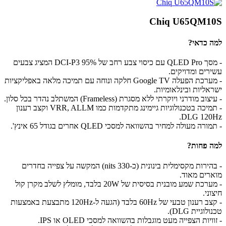
Chiq U65QM10S
למה כדאי?
- מסך QLED Pro עם כיסוי צבע רחב של 95% DCI-P3 המציג צבעים
עשירים ומדויקים.
- מערכת הפעלה Google TV חלקה ונוחה עם תמיכה מלאה באפליקציות
ישראליות ובינלאומיות.
- עיצוב מודרני ויוקרתי ללא מסגרת (Frameless) המשתלב נהדר בכל סלון.
- תמיכה בטכנולוגיות גיימינג מתקדמות כמו VRR, ALLM וקצב רענון
DLG 120Hz.
- תמורה מעולה למחיר בהשוואה למסכי QLED אחרים בגודל 65 אינץ'.
למה פחות?
- בהירות מקסימלית בינונית (כ-330 nits) המקשה על צפייה בחדרים
מוארים מאוד.
- מערכת שמע מובנית בסיסית של 20W בלבד, מומלץ לשלב מקרן קול
חיצוני.
- קצב רענון טבעי של 60Hz בלבד (הגעה ל-120Hz מתבצעת באמצעות
טכנולוגיית DLG).
- זוויות הצפייה מעט מוגבלות בהשוואה למסכי OLED או IPS.