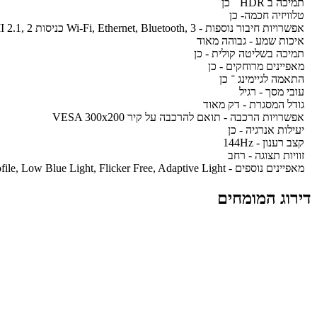
תמיכה ב HDR ־ כן
טלוויזיה חכמה- כן
אפשרויות חיבור נוספות - Wi-Fi, Ethernet, Bluetooth, 3 כניסות HDMI 2.1, 2 כניסות USB, יציאה אופטית, כניסת RF, יציאת אוזניות
איכות שמע - גבוהה מאוד
תמיכה בשליטה קולית - כן
מאפיינים מרוחקים - כן
התאמה לגיימינג ־ כן
עובי מסך - רגיל
גודל המסגרת - דק מאוד
אפשרויות הרכבה - תואם להרכבה על קיר VESA 300x200
יעילות אנרגיה - כן
קצב רענון - 144Hz
זוויות תצוגה - רחב
מאפיינים נוספים - Dreamind™ Pro AI Processor, Dolby Vision, Dolby Atmos, Chromecast built-in, Find My Remote, Kid's Profile, Low Blue Light, Flicker Free, Adaptive Light
דירוג המומחים