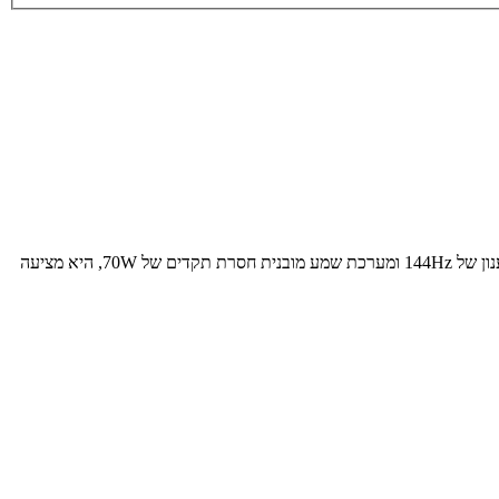
ה-Dreame Aura S100 בגודל 55 אינץ' היא כניסה מרשימה ביותר של ענקית השואבים לשוק הטלוויזיות. עם פאנל Mini-LED ו-QLED מרהיב, קצב רענון של 144Hz ומערכת שמע מובנית חסרת תקדים של 70W, היא מציעה