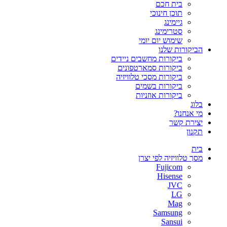
בית חכם
תוכן חינוכי
גיימינג
סטרימינג
שימוש יום יומי
הביקורות שלנו
ביקורות מחשבים ניידים
ביקורות סמארטפונים
ביקורות מסכי טלוויזיה
ביקורות בשמים
ביקורות אוזניות
בלוג
מי אנחנו?
יצירת קשר
תקנון
בית
מסך טלוויזיה לפי יצרן
Fujicom
Hisense
JVC
LG
Mag
Samsung
Sansui