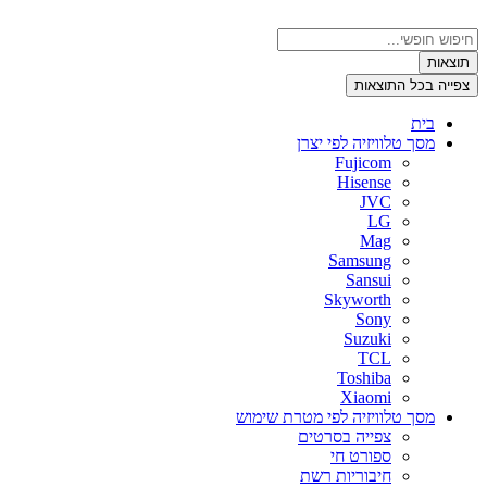
דלג
לתוכן
Search
...
תוצאות
צפייה בכל התוצאות
בית
מסך טלוויזיה לפי יצרן
Fujicom
Hisense
JVC
LG
Mag
Samsung
Sansui
Skyworth
Sony
Suzuki
TCL
Toshiba
Xiaomi
מסך טלוויזיה לפי מטרת שימוש
צפייה בסרטים
ספורט חי
חיבוריות רשת