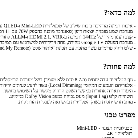
למה כדאי?
- איכות תמונה מרהיבה בזכות שילוב של טכנולוגיית Mini-LED ו-QLED עם בהירות שיא גבוהה.
- מערכת שמע מובנית יוצאת דופן (סאונדבר מובנה בהספק 70W עם 11 רמקולים) המייתרת רכישת מקרן קול חיצוני.
- קצב רענון מהיר של 144Hz ותמיכה ב-HDMI 2.1, VRR ו-ALLM לחוויית גיימינג חלקה במיוחד.
- מערכת הפעלה Google TV מהירה, נוחה וידידותית למשתמש עם תמיכה מלאה באפליקציות ושליטה קולית.
- שלט רחוק פרימיום עשוי מתכת עם תכונת 'איתור שלט' (Find My Remote) שימושית.
למה פחות?
- גוף הטלוויזיה עבה יחסית (כ-8.7 ס"מ ללא מעמד) בשל מערכת הרמקולים המסיבית בגב המסך.
- אלגוריתם העמעום המקומי (Local Dimming) עשוי להציג לעיתים ירידות בהירות פתאומיות.
- היעדר תאורה אחורית במקשי השלט הרחוק מקשה על השימוש בחושך.
- השהיית קלט (Input Lag) מעט גבוהה במצב Dolby Vision בגיימינג.
- מותג חדש יחסית בשוק הטלוויזיות בהשוואה לענקיות הוותיקות.
מפרט טכני
טכנולוגיית תצוגה - Mini-LED
רזולוציה ־ 4K