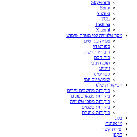
Skyworth
Sony
Suzuki
TCL
Toshiba
Xiaomi
מסך טלוויזיה לפי מטרת שימוש
צפייה בסרטים
ספורט חי
חיבוריות רשת
בית חכם
תוכן חינוכי
גיימינג
סטרימינג
שימוש יום יומי
הביקורות שלנו
ביקורות מחשבים ניידים
ביקורות סמארטפונים
ביקורות מסכי טלוויזיה
ביקורות בשמים
ביקורות אוזניות
בלוג
מי אנחנו?
יצירת קשר
תקנון