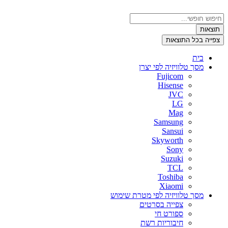
דלג
לתוכן
Search
...
תוצאות
צפייה בכל התוצאות
בית
מסך טלוויזיה לפי יצרן
Fujicom
Hisense
JVC
LG
Mag
Samsung
Sansui
Skyworth
Sony
Suzuki
TCL
Toshiba
Xiaomi
מסך טלוויזיה לפי מטרת שימוש
צפייה בסרטים
ספורט חי
חיבוריות רשת