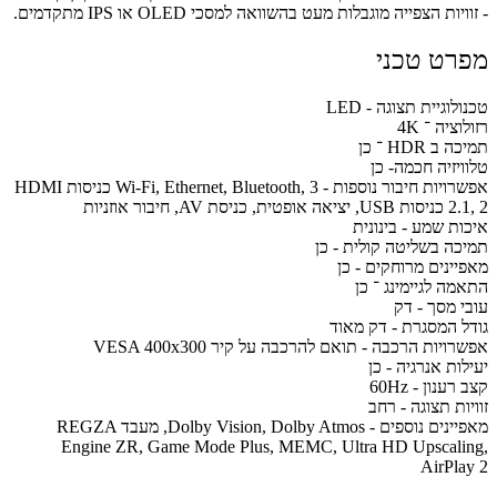
- זוויות הצפייה מוגבלות מעט בהשוואה למסכי OLED או IPS מתקדמים.
מפרט טכני
טכנולוגיית תצוגה - LED
רזולוציה ־ 4K
תמיכה ב HDR ־ כן
טלוויזיה חכמה- כן
אפשרויות חיבור נוספות - Wi-Fi, Ethernet, Bluetooth, 3 כניסות HDMI
2.1, 2 כניסות USB, יציאה אופטית, כניסת AV, חיבור אוזניות
איכות שמע - בינונית
תמיכה בשליטה קולית - כן
מאפיינים מרוחקים - כן
התאמה לגיימינג ־ כן
עובי מסך - דק
גודל המסגרת - דק מאוד
אפשרויות הרכבה - תואם להרכבה על קיר VESA 400x300
יעילות אנרגיה - כן
קצב רענון - 60Hz
זוויות תצוגה - רחב
מאפיינים נוספים - Dolby Vision, Dolby Atmos, מעבד REGZA
Engine ZR, Game Mode Plus, MEMC, Ultra HD Upscaling,
AirPlay 2