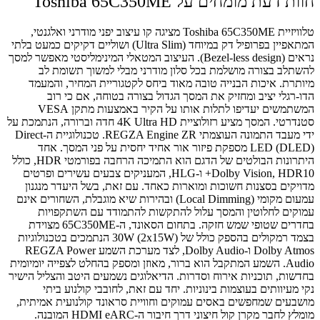
חוות דעת מומחים על Toshiba 65C350ME
טלוויזיית Toshiba 65C350ME מציגה קו עיצוב יפני מודרני ואלגנטי,
המתאפיין בפרופיל דק במיוחד (Ultra Slim) ושוליים דקיקים כמעט בלתי
נראים (Bezel-less design). העיצוב המטאלי המינימליסטי מאפשר למסך
להשתלב בצורה מושלמת בכל סלון מודרני מבלי למשוך תשומת לב
מיותרת. איכות הבנייה טובה מאוד ביחס לקטגוריית המחיר, והמעמד
הדו-רגלי יציב ומחזיק את המסך הגדול בצורה בטוחה, אם כי רוב
המשתמשים יעדיפו לתלות אותו על הקיר באמצעות מתקן VESA
סטנדרטי. המסך מציע רזולוציית 4K Ultra HD חדה וברורה, הנתמכת על
ידי מעבד התמונה העוצמתי REGZA Engine ZR. טכנולוגיית ה-Direct
LED (DLED) מספקת פיזור אור אחיד יחסית על פני המסך. אחד
היתרונות הבולטים של הדגם הוא התמיכה הרחבה בפורמטי HDR, כולל
Dolby Vision, HDR10+ ו-HLG, המעניקים צבעים עשירים ופרטים
מדויקים בסצנות חשוכות ומוארות כאחד. עם זאת, בשל היעדר מנגנון
עמעום מקומי (Local Dimming) ובהירות שיא מוגבלת, השחורים אינם
עמוקים לחלוטין והמסך עלול להתקשות להתמודד עם השתקפויות
בחדרים שטופי שמש חזקה. בתחום הסאונד, ה-65C350ME מצוידת
בצמד רמקולים בהספק כולל של 30W (2x15W) הנתמכים בטכנולוגיות
Dolby Atmos ו-Dolby Audio, לצד מערכת השמע REGZA Power
Audio. השמע המתקבל הוא ברור, מאוזן ומספק בהחלט לצפייה יומיומית
בחדשות, תוכניות אירוח וסדרות. הדיאלוגים נשמעים היטב והצליל הישיר
נקי מעיוותים בעוצמות בינוניות. יחד עם זאת, לחובבי קולנוע ביתי
מושבעים שמחפשים באסים עמוקים וחוויית סראונד קולנועית אמיתית,
מומלץ לחבר מקרן קול חיצוני דרך חיבור ה-HDMI eARC המובנה.