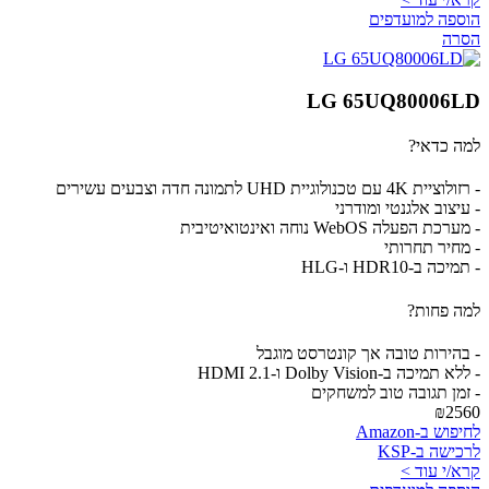
הוספה למועדפים
הסרה
LG 65UQ80006LD
למה כדאי?
- רזולוציית 4K עם טכנולוגיית UHD לתמונה חדה וצבעים עשירים
- עיצוב אלגנטי ומודרני
- מערכת הפעלה WebOS נוחה ואינטואיטיבית
- מחיר תחרותי
- תמיכה ב-HDR10 ו-HLG
למה פחות?
- בהירות טובה אך קונטרסט מוגבל
- ללא תמיכה ב-Dolby Vision ו-HDMI 2.1
- זמן תגובה טוב למשחקים
₪2560
לחיפוש ב-Amazon
לרכישה ב-KSP
קרא/י עוד >