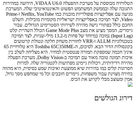
הטלוויזיה מבוססת על מערכת ההפעלה VIDAA U6.0, הידועה במהירות
התגובה שלה ובממשק המשתמש הפשוט והאינטואיטיבי שלה. המערכת
מגיעה עם אפליקציות פופולריות מובנות כמו Netflix, YouTube ו-Prime
Video, לצד תמיכה באפליקציות ישראליות מקומיות מובילות. השלט
החכם כולל כפתורי גישה מהירה לשירותי הסטרימינג הגדולים. עבור
גיימרים, המסך מציע את מצב Game Mode Plus הכולל השהיית קלט
(Input Lag) נמוכה במיוחד של פחות מ-13.2 מילי-שניות, לצד תמיכה
בטכנולוגיות ALLM ו-VRR לחוויית משחק חלקה ונטולת קרטועים
בקונסולות הדור הבא. לסיכום, ה-Toshiba 65C350ME היא טלוויזיית 65
אינץ' חכמה שמספקת תמורה פנטסטית למחיר. היא מצליחה לשלב בין
איכות תמונה טובה מאוד עם תמיכה ב-Dolby Vision, מערכת הפעלה
מהירה וידידותית, ויכולות גיימינג מפתיעות לקטגוריה שלה. למרות
חסרונות קלים כמו בהירות שיא ממוצעת ואיכות שמע בסיסית, היא מהווה
בחירה מצוינת עבור משפחות, גיימרים חובבים וכל מי שמחפש מסך גדול,
אמין ומעוצב מבלי לקרוע את הכיס.
דירוג הגולשים