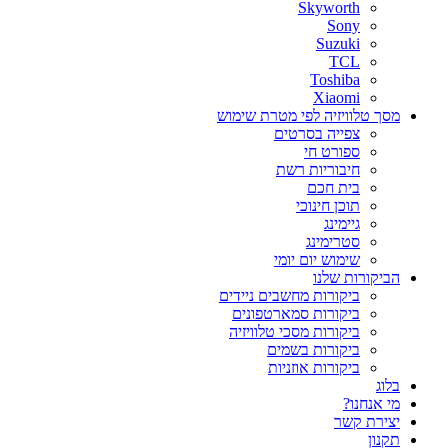
Skyworth
Sony
Suzuki
TCL
Toshiba
Xiaomi
מסך טלוויזיה לפי מטרת שימוש
צפייה בסרטים
ספורט חי
חיבוריות רשת
בית חכם
תוכן חינוכי
גיימינג
סטרימינג
שימוש יום יומי
הביקורות שלנו
ביקורות מחשבים ניידים
ביקורות סמארטפונים
ביקורות מסכי טלוויזיה
ביקורות בשמים
ביקורות אוזניות
בלוג
מי אנחנו?
יצירת קשר
תקנון