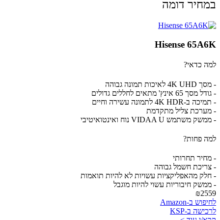
במחיר דומה
Hisense 65A6K
למה כדאי?
- מסך 4K UHD לאיכות תמונה גבוהה
- גודל מסך 65 אינץ' מתאים לחללים גדולים
- תמיכה ב-4K HDR לתמונה עשירה וחיים
- מערכת צליל מתקדמת
- ממשק משתמש VIDAA U נוח ואינטואיטיבי
למה פחות?
- מחיר תחרותי
- צריכת חשמל גבוהה
- חלק מהאפליקציות עשויות לא להיות תואמות
- ממשק חיבוריות עשוי להיות מוגבל
₪2559
לחיפוש ב-Amazon
לרכישה ב-KSP
קרא/י עוד >