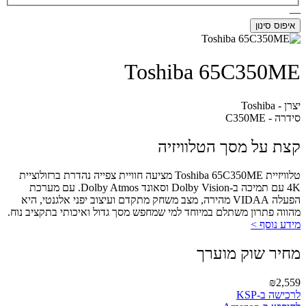
—
איפוס סינון
Toshiba 65C350ME
יצרן - Toshiba
סידרה - C350ME
קצת על מסך הטלוויזיה
טלוויזיית Toshiba 65C350ME מציעה חוויית צפייה נהדרת ברזולוציית
4K עם תמיכה ב-Dolby Vision וסאונד Dolby Atmos. עם מערכת
הפעלה VIDAA מהירה, מצב משחק מתקדם ועיצוב יפני אלגנטי, היא
מהווה פתרון משתלם במיוחד למי שמחפש מסך גדול ואיכותי בתקציב נוח.
מידע נוסף >
מחיר שוק מוערך
₪2,559
לרכישה ב-KSP