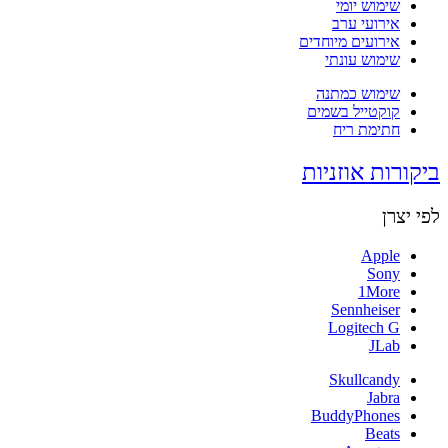
שימוש יומי
אירועי ערב
אירועים מיוחדים
שימוש עונתי
שימוש כמתנה
קוקטייל בשמים
חתימת ריח
ביקורות אוזניות
לפי יצרן
Apple
Sony
1More
Sennheiser
Logitech G
JLab
Skullcandy
Jabra
BuddyPhones
Beats