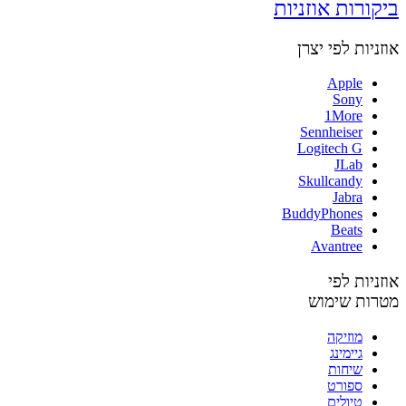
ביקורות אוזניות
אוזניות לפי יצרן
Apple
Sony
1More
Sennheiser
Logitech G
JLab
Skullcandy
Jabra
BuddyPhones
Beats
Avantree
אוזניות לפי
מטרות שימוש
מוזיקה
גיימינג
שיחות
ספורט
טיולים