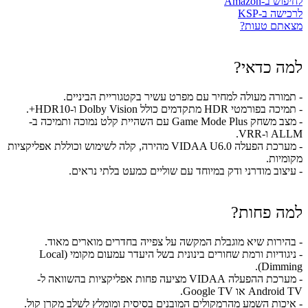
לחיפוש ב-Amazon
לרכישה ב-KSP
מצאתם טעות?
למה כדאי?
- תמורה מעולה למחיר עם מפרט עשיר בקטגוריית הביניים.
- תמיכה בפורמטי HDR מתקדמים כולל Dolby Vision ו-HDR10+.
- מצב משחק Game Mode Plus עם השהיית קלט נמוכה ותמיכה ב-
ALLM ו-VRR.
- מערכת הפעלה VIDAA U6.0 מהירה, קלה לשימוש וכוללת אפליקציות
מקומיות.
- עיצוב מודרני ודק במיוחד עם שוליים כמעט בלתי נראים.
למה פחות?
- בהירות שיא מוגבלת המקשה על צפייה בחדרים מוארים מאוד.
- ניגודיות ורמת שחורים בינונית בשל היעדר עמעום מקומי (Local
Dimming).
- מערכת ההפעלה VIDAA מציעה פחות אפליקציות בהשוואה ל-
Android TV או Google TV.
- איכות השמע מהרמקולים המובנים בסיסית ומומלץ לשלב מקרן קול.