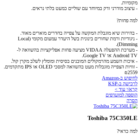
מקומיות.
- עיצוב מודרני ודק במיוחד עם שוליים כמעט בלתי נראים.
למה פחות?
- בהירות שיא מוגבלת המקשה על צפייה בחדרים מוארים מאוד.
- ניגודיות ורמת שחורים בינונית בשל היעדר עמעום מקומי (Local
Dimming).
- מערכת ההפעלה VIDAA מציעה פחות אפליקציות בהשוואה ל-
Android TV או Google TV.
- איכות השמע מהרמקולים המובנים בסיסית ומומלץ לשלב מקרן קול.
- זוויות הצפייה מוגבלות מעט בהשוואה למסכי OLED או IPS מתקדמים.
₪2559
לחיפוש ב-Amazon
לרכישה ב-KSP
קרא/י עוד >
הוספה למועדפים
הסרה
Toshiba 75C350LE
למה כדאי?