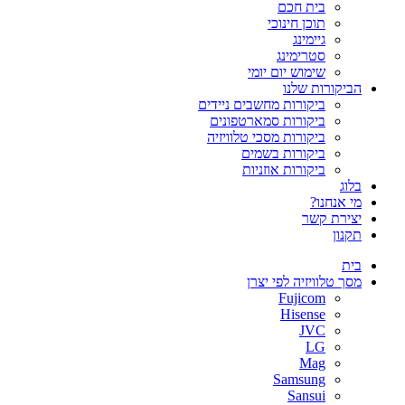
בית חכם
תוכן חינוכי
גיימינג
סטרימינג
שימוש יום יומי
הביקורות שלנו
ביקורות מחשבים ניידים
ביקורות סמארטפונים
ביקורות מסכי טלוויזיה
ביקורות בשמים
ביקורות אוזניות
בלוג
מי אנחנו?
יצירת קשר
תקנון
בית
מסך טלוויזיה לפי יצרן
Fujicom
Hisense
JVC
LG
Mag
Samsung
Sansui