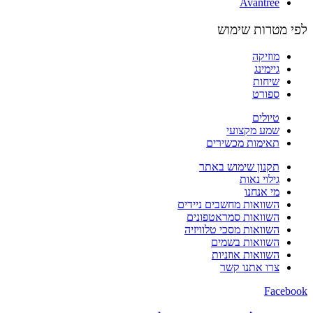
Avantree
לפי מטרות שימוש
מוזיקה
גיימינג
שיחות
ספורט
טיולים
שמע מקצועי
תאימות מכשירים
תקנון שימוש באתר
גילוי נאות
מי אנחנו
השוואות מחשבים ניידים
השוואות סמראטפונים
השוואות מסכי טלוויזיה
השוואות בשמים
השוואות אוזניות
צרו אתנו קשר
Facebook