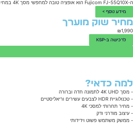
ה-Fujicom FJ-55Q10X הוא אופציה טובה למחפשי מסך 4K במחיר תחרותי, אך יש לשקול את המגבלות באיכות הצליל והחיבוריות.
מידע נוסף >
מחיר שוק מוערך
₪1,990
לרכישה ב-KSP
למה כדאי?
- מסך 4K UHD לתמונה חדה וברורה
- טכנולוגיית HDR לצבעים עשירים וריאליסטיים
- מחיר תחרותי למסכי 4K
- עיצוב מודרני ודק
- ממשק משתמש פשוט וידידותי