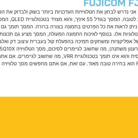
Fujicom F כחוקר טלוויזיות מקצועי, אני נדרש לבחון את הטלוויזיות העדכניות ביותר ב
מסך הטלוויזיה X
 הפעלה חכמה Android TV עם מגוון רחב של אפליקציות ומשחקים תמיכה בהפעלת קול בעברית