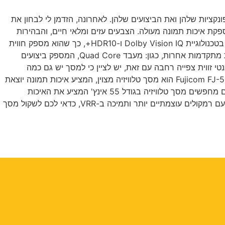
שוק ולבדוק את הפונקציות שלהן ואת הביצועים שלהן. לאחרונה, הזדמן לי לבחון את
Fujicom FJ-55Q10, ואני חייב לומר שהייתי מופתע לטובה. המסך בגודל 55 אינץ', והוא מצויד בטכנולוגיית QLED, המספקת איכות תמונה מעולה. הצבעים עזים ומלאי חיים, והבהירות
והניגודיות גבוהים מאוד. גם בסצנות חשוכות מאוד או מוארות מאוד, ניתן לראות את כל הפרטים בתמונה בצורה ברורה. המסך תומך גם בטכנולוגיית Dolby Vision IQ ו-HDR10+, כך שהוא מספק חווית
צפייה מדהימה בסרטים, סדרות ותכני טלוויזיה אחרים התומכים בטכנולוגיות אלו. בנוסף לאיכות התמונה המעולה, המסך מציע גם תכונות מתקדמות אחרות, כגון: מעבד Quad Core, המספק ביצועים
 עיצוב דק ואלגנטי זווית צפייה רחבה עם זאת, יש לציין כי למסך יש גם כמה
חסרונות: רמקולים חלשים יחסית אינו תומך בטכנולוגיית VRR (קצב רענון משתנה), מה שחשוב לגיימרים לסיכום, מסך הטלוויזיה Fujicom FJ-55Q10X הוא מסך טלוויזיה מצוין, המציע איכות תמונה יוצאת
דופן ותכונות מתקדמות במחיר תחרותי. עם זאת, רמקוליו חלשים יחסית והוא אינו תומך בטכנולוגיית VRR, מה שחשוב לגיימרים. אם אתם מחפשים מסך טלוויזיה בגודל 55 אינץ' המציע את האיכות
הגבוהה ביותר במחיר תחרותי, מסך הטלוויזיה Fujicom FJ-55Q10X הוא בחירה טובה מאוד. עם זאת, אם אתם מחפשים מסך טלוויזיה עם רמקולים עוצמתיים יותר ותמיכה ב-VRR, כדאי לכם לשקול מסך