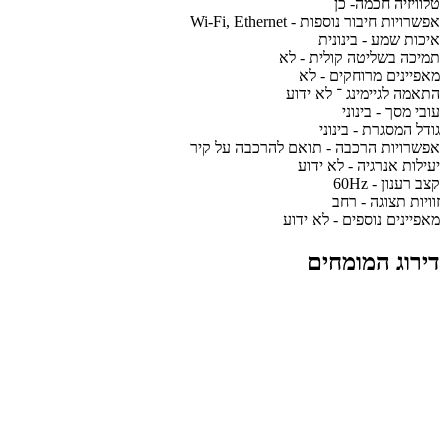
טלוויזיה חכמה- כן
אפשרויות חיבור נוספות - Wi-Fi, Ethernet
איכות שמע - בינונית
תמיכה בשליטה קולית - לא
מאפיינים מרוחקים - לא
התאמה לגיימינג ־ לא ידוע
עובי מסך - בינוני
גודל המסגרת - בינוני
אפשרויות הרכבה - תואם להרכבה על קיר
יעילות אנרגיה - לא ידוע
קצב רענון - 60Hz
זוויות תצוגה - רחב
מאפיינים נוספים - לא ידוע
דירוג המומחים