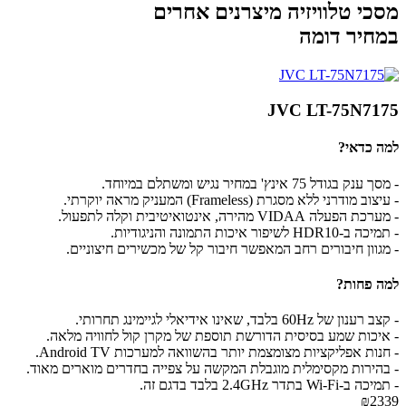
מסכי טלוויזיה מיצרנים אחרים
במחיר דומה
JVC LT-75N7175
למה כדאי?
- מסך ענק בגודל 75 אינץ' במחיר נגיש ומשתלם במיוחד.
- עיצוב מודרני ללא מסגרת (Frameless) המעניק מראה יוקרתי.
- מערכת הפעלה VIDAA מהירה, אינטואיטיבית וקלה לתפעול.
- תמיכה ב-HDR10 לשיפור איכות התמונה והניגודיות.
- מגוון חיבורים רחב המאפשר חיבור קל של מכשירים חיצוניים.
למה פחות?
- קצב רענון של 60Hz בלבד, שאינו אידיאלי לגיימינג תחרותי.
- איכות שמע בסיסית הדורשת תוספת של מקרן קול לחוויה מלאה.
- חנות אפליקציות מצומצמת יותר בהשוואה למערכות Android TV.
- בהירות מקסימלית מוגבלת המקשה על צפייה בחדרים מוארים מאוד.
- תמיכה ב-Wi-Fi בתדר 2.4GHz בלבד בדגם זה.
₪2339