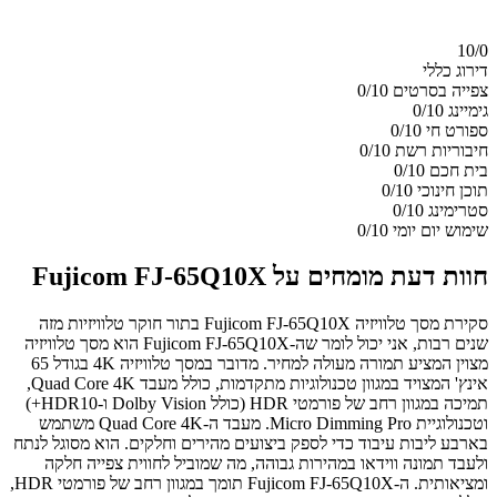
10/
0
דירוג כללי
צפייה בסרטים
0/10
גימיינג
0/10
ספורט חי
0/10
חיבוריות רשת
0/10
בית חכם
0/10
תוכן חינוכי
0/10
סטרימינג
0/10
שימוש יום יומי
0/10
חוות דעת מומחים על Fujicom FJ-65Q10X
סקירת מסך טלוויזיה Fujicom FJ-65Q10X בתור חוקר טלוויזיות מזה
שנים רבות, אני יכול לומר שה-Fujicom FJ-65Q10X הוא מסך טלוויזיה
מצוין המציע תמורה מעולה למחיר. מדובר במסך טלוויזיה 4K בגודל 65
אינץ' המצויד במגוון טכנולוגיות מתקדמות, כולל מעבד Quad Core 4K,
תמיכה במגוון רחב של פורמטי HDR (כולל Dolby Vision ו-HDR10+)
וטכנולוגיית Micro Dimming Pro. מעבד ה-Quad Core 4K משתמש
בארבע ליבות עיבוד כדי לספק ביצועים מהירים וחלקים. הוא מסוגל לנתח
ולעבד תמונה ווידאו במהירות גבוהה, מה שמוביל לחווית צפייה חלקה
ומציאותית. ה-Fujicom FJ-65Q10X תומך במגוון רחב של פורמטי HDR,