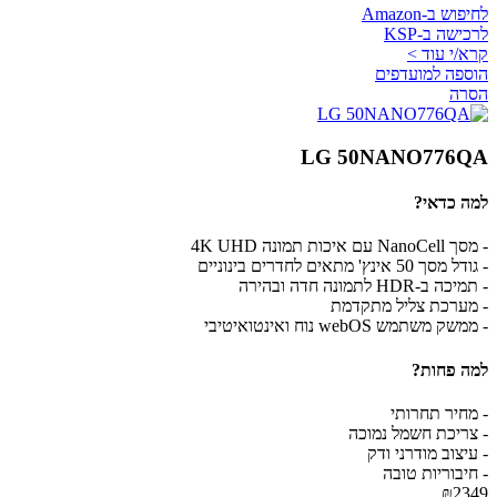
לחיפוש ב-Amazon
לרכישה ב-KSP
קרא/י עוד >
הוספה למועדפים
הסרה
LG 50NANO776QA
למה כדאי?
- מסך NanoCell עם איכות תמונה 4K UHD
- גודל מסך 50 אינץ' מתאים לחדרים בינוניים
- תמיכה ב-HDR לתמונה חדה ובהירה
- מערכת צליל מתקדמת
- ממשק משתמש webOS נוח ואינטואיטיבי
למה פחות?
- מחיר תחרותי
- צריכת חשמל נמוכה
- עיצוב מודרני ודק
- חיבוריות טובה
₪2349