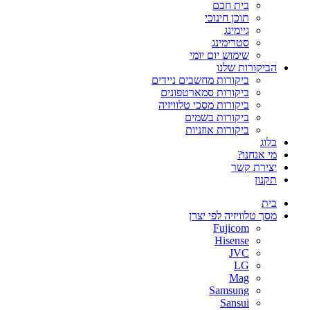
בית חכם
תוכן חינוכי
גיימינג
סטרימינג
שימוש יום יומי
הביקורות שלנו
ביקורות מחשבים ניידים
ביקורות סמארטפונים
ביקורות מסכי טלוויזיה
ביקורות בשמים
ביקורות אוזניות
בלוג
מי אנחנו?
יצירת קשר
תקנון
בית
מסך טלוויזיה לפי יצרן
Fujicom
Hisense
JVC
LG
Mag
Samsung
Sansui