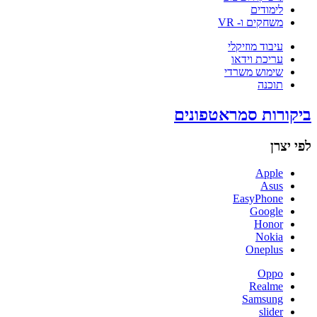
לימודים
משחקים ו- VR
עיבוד מוזיקלי
עריכת וידאו
שימוש משרדי
תוכנה
ביקורות סמראטפונים
לפי יצרן
Apple
Asus
EasyPhone
Google
Honor
Nokia
Oneplus
Oppo
Realme
Samsung
slider