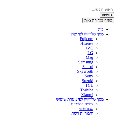
דלג
לתוכן
Search
...
תוצאות
צפייה בכל התוצאות
בית
מסך טלוויזיה לפי יצרן
Fujicom
Hisense
JVC
LG
Mag
Samsung
Sansui
Skyworth
Sony
Suzuki
TCL
Toshiba
Xiaomi
מסך טלוויזיה לפי מטרת שימוש
צפייה בסרטים
ספורט חי
חיבוריות רשת