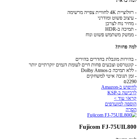
למה כדאי?
- רזולוציית 4K לחוויית צפייה מרשימה
- עיצוב פשוט ומודרני
- מחיר נוח לצרכן
- תמיכה ב-HDR
- ממשק משתמש פשוט ונוח
למה פחות?
- בהירות מוגבלת בחדרים בהירים
- קונטרסט וצבעים פחות חיים לעומת דגמים יוקרתיים יותר
- ללא תמיכה ב-Dolby Atmos
- זמן תגובה איטי למשחקים
₪2290
לחיפוש ב-Amazon
לרכישה ב-KSP
קרא/י עוד >
הוספה למועדפים
הסרה
Fujicom FJ-75UIL800