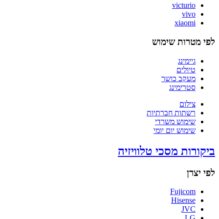
victurio
vivo
xiaomi
לפי מטרות שימוש
גיימינג
טיולים
מעקב כושר
סטרימינג
צילום
רשתות חברתיות
שימוש משרדי
שימוש יום יומי
ביקורות מסכי טלוויזיה
לפי יצרן
Fujicom
Hisense
JVC
LG