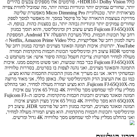
כולל Dolby Vision ו-HDR10+. פורמטים אלו מספקים צבעים בהירים
יותר, שחורים עמוקים יותר וניגודיות גבוהה יותר, מה שמוביל לחווית צפייה
מציאותית יותר. טכנולוגיית Micro Dimming Pro מאפשרת שליטה
מדויקת בעוצמת התאורה של כל פיקסל במסך. זה מאפשר למסך לספק
שחורים עמוקים יותר וניגודיות גבוהה יותר, גם בסצנות כהות. בנוסף, ה-
Fujicom FJ-65Q10X מציע עיצוב דק ומינימליסטי, והוא תומך במגוון
רחב של תכונות חכמות, כולל מערכת ההפעלה Android TV, המספקת
גישה למגוון רחב של אפליקציות, כולל Netflix, Amazon Prime Video ו-
YouTube. יתרונות: איכות תמונה וסאונד מצוינים תמיכה במגוון רחב של
פורמטי HDR עיצוב דק ומינימליסטי תכונות חכמות מתקדמות תמורה
מעולה למחיר חסרונות: צריכת חשמל גבוהה סיפור אישי: אני משתמש ב-
Fujicom FJ-65Q10X כבר כמה שבועות, ואני פשוט מוקסם ממנו. איכות
התמונה והסאונד מצוינים, ואני נהנה לצפות בו בסרטים, בסדרות טלוויזיה
ובמשחקי וידאו. אני גם מעריך את מגוון התכונות החכמות שהוא מציע,
כמו גם את העיצוב הדק והמינימליסטי שלו. באופן כללי, אני מאוד מרוצה
מה-Fujicom FJ-65Q10X. הוא מציע תמורה מעולה למחיר, ואני בהחלט
ממליץ עליו למי שמחפש מסך טלוויזיה 4K בגודל 65 אינץ' עם איכות
תמונה וסאונד מצוינים ותכונות חכמות מתקדמות. סיכום: ה-Fujicom FJ-
65Q10X הוא מסך טלוויזיה 4K בגודל 65 אינץ' מצוין המציע איכות
תמונה וסאונד מצוינים, תמיכה במגוון רחב של פורמטי HDR, עיצוב דק
ומינימליסטי ותכונות חכמות מתקדמות. הוא מציע תמורה מעולה למחיר,
ואני בהחלט ממליץ עליו למי שמחפש מסך טלוויזיה 4K גדול ומרשים.
דירוג הגולשים