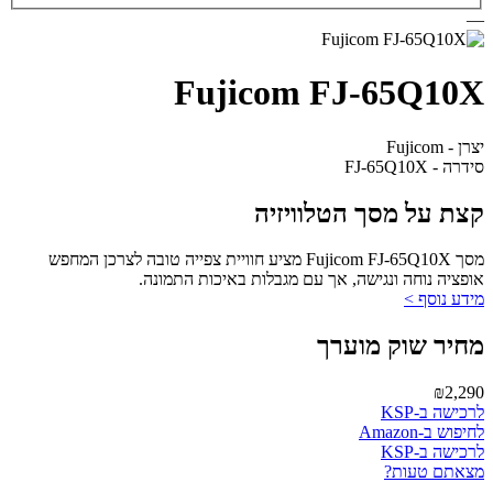
—
Fujicom FJ-65Q10X
יצרן - Fujicom
סידרה - FJ-65Q10X
קצת על מסך הטלוויזיה
מסך Fujicom FJ-65Q10X מציע חוויית צפייה טובה לצרכן המחפש
אופציה נוחה ונגישה, אך עם מגבלות באיכות התמונה.
מידע נוסף >
מחיר שוק מוערך
₪2,290
לרכישה ב-KSP
לחיפוש ב-Amazon
לרכישה ב-KSP
מצאתם טעות?