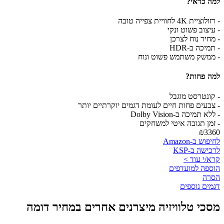
למה כדאי?
- רזולוציית 4K לחוויית צפייה טובה
- עיצוב פשוט ונקי
- מחיר נוח לצרכן
- תמיכה ב-HDR
- ממשק משתמש פשוט ונוח
למה פחות?
- קונטרסט מוגבל
- צבעים פחות חיים לעומת דגמים יוקרתיים יותר
- ללא תמיכה ב-Dolby Vision
- זמן תגובה איטי למשחקים
₪3360
לחיפוש ב-Amazon
לרכישה ב-KSP
קרא/י עוד >
הוספה למועדפים
הסרה
דגמים נוספים
מסכי טלוויזיה מיצרנים אחרים במחיר דומה