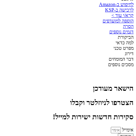
לחיפוש ב-Amazon
לרכישה ב-KSP
קרא/י עוד >
הוספה למועדפים
הסרה
דגמים נוספים
הביקורת
למה כדאי
מפרט טכני
דירוג
דבר המומחים
מסכים נוספים
הישאר מעודכן
הצטרפו לניוזלטר וקבלו
סקירות חדשות ישירות למייל!
אימייל