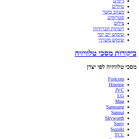
גיימינג
טיולים
מעקב כושר
סטרימינג
צילום
רשתות חברתיות
שימוש יום יומי
שימוש משרדי
ביקורות מסכי טלוויזיה
מסכי טלוויזיה לפי יצרן
Fujicom
Hisense
JVC
LG
Mag
Samsung
Sansui
Skyworth
Sony
Suzuki
TCL