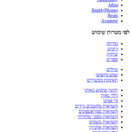
Jabra
BuddyPhones
Beats
Avantree
לפי מטרות שימוש
מוזיקה
גיימינג
שיחות
ספורט
טיולים
שמע מקצועי
תאימות מכשירים
תקנון שימוש באתר
גילוי נאות
מי אנחנו
השוואות מחשבים ניידים
השוואות סמראטפונים
השוואות מסכי טלוויזיה
השוואות בשמים
השוואות אוזניות