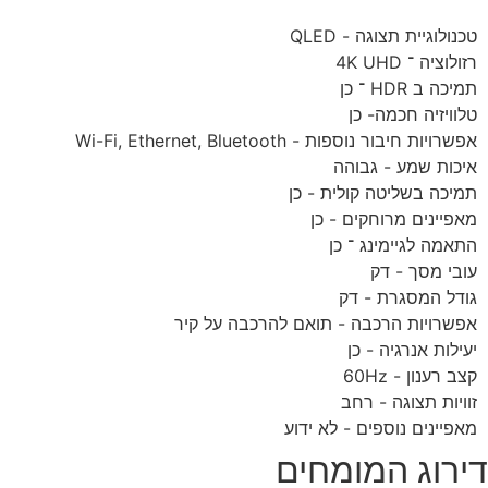
טכנולוגיית תצוגה - QLED
רזולוציה ־ 4K UHD
תמיכה ב HDR ־ כן
טלוויזיה חכמה- כן
אפשרויות חיבור נוספות - Wi-Fi, Ethernet, Bluetooth
איכות שמע - גבוהה
תמיכה בשליטה קולית - כן
מאפיינים מרוחקים - כן
התאמה לגיימינג ־ כן
עובי מסך - דק
גודל המסגרת - דק
אפשרויות הרכבה - תואם להרכבה על קיר
יעילות אנרגיה - כן
קצב רענון - 60Hz
זוויות תצוגה - רחב
מאפיינים נוספים - לא ידוע
ירוג המומחים