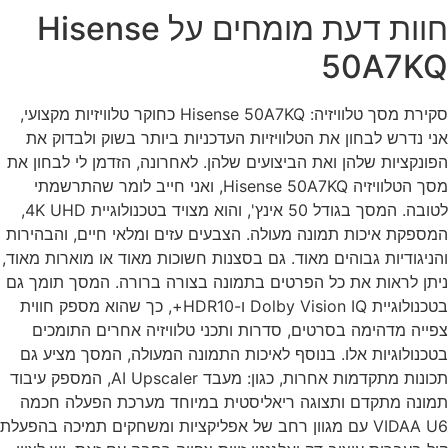
חוות דעת מומחים על Hisense
50A7K
סקירת מסך טלוויזיה: Hisense 50A7KQ כחוקר טלוויזיות מקצועי,
י נדרש לבחון את הטלוויזיות העדכניות ביותר בשוק ולבדוק את
ונקציות שלהן ואת הביצועים שלהן. לאחרונה, הזדמן לי לבחון את
מסך הטלוויזיה Hisense 50A7KQ, ואני חייב לומר שהתרשמתי
לטובה. המסך בגודל 50 אינץ', והוא מצויד בטכנולוגיית 4K UHD,
ספקת איכות תמונה מעולה. הצבעים עזים ומלאי חיים, והבהירות
ניגודיות גבוהים מאוד. גם בסצנות חשוכות מאוד או מוארות מאוד,
תן לראות את כל הפרטים בתמונה בצורה ברורה. המסך תומך גם
בטכנולוגיית Dolby Vision IQ ו-HDR10+, כך שהוא מספק חווית
ייה מדהימה בסרטים, סדרות ותכני טלוויזיה אחרים התומכים
כנולוגיות אלו. בנוסף לאיכות התמונה המעולה, המסך מציע גם
תכונות מתקדמות אחרות, כגון: מעבד AI Upscaler, המספק עיבוד
ונה מתקדם ותצוגה ריאליסטית במיוחד מערכת הפעלה חכמה
VIDAA U6 עם מגוון רחב של אפליקציות ומשחקים תמיכה בהפעלת