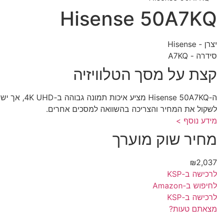
Hisense 50A7K
 - Hisense
דרה - A7KQ
צת על מסך הטלוויזיה
ה-Hisense 50A7KQ מציע איכות תמונה גבוהה ב-4K UHD, אך יש
קול את המחיר והצריכה בהשוואה למסכים אחרים.
דע נוסף >
חיר שוק מוערך
₪2,0
כישה ב-KSP
פוש ב-Amazon
כישה ב-KSP
אתם טעות?