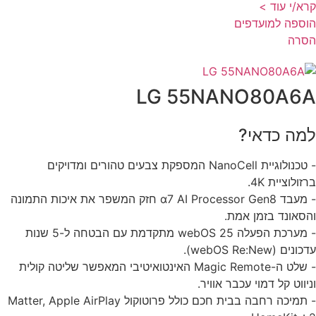
א/י עוד >
ספה למועדפים
סרה
LG 55NANO80A6
מה כדאי?
- טכנולוגיית NanoCell המספקת צבעים טהורים ומדויקים
זולוציית 4K.
- מעבד α7 AI Processor Gen8 חזק המשפר את איכות התמונה
סאונד בזמן אמת.
- מערכת הפעלה webOS 25 מתקדמת עם הבטחה ל-5 שנות
נים (webOS Re:New).
- שלט ה-Magic Remote האינטואיטיבי המאפשר שליטה קולית
יווט קל דמוי עכבר אוויר.
- תמיכה רחבה בבית חכם כולל פרוטוקול Matter, Apple AirPlay