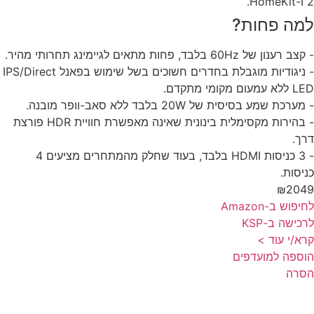
מה פחות?
רענון של 60Hz בלבד, פחות מתאים לגיימינג תחרותי מהיר.
- ניגודיות מוגבלת בחדרים חשוכים בשל שימוש בפאנל IPS/Direct
מעום מקומי מתקדם.
ערכת שמע בסיסית של 20W בלבד ללא סאב-וופר מובנה.
- בהירות מקסימלית בינונית שאינה מאפשרת חוויית HDR פורצת
ך.
- 3 כניסות HDMI בלבד, בעוד שחלק מהמתחרים מציעים 4
יסות.
₪204
פוש ב-Amazon
כישה ב-KSP
א/י עוד >
ספה למועדפים
סרה