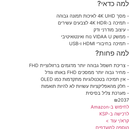
מה כדאי?
4K UH לאיכות תמונה גבוהה
יכה ב-4K HDR לצבעים עשירים
עיצוב מודרני ודק
 VIDAA U נוח ואינטואיטיבי
מיכה בחיבורי HDMI ו-USB
מה פחות?
צריכת חשמל גבוהה יותר מדגמים ברזולוציית FHD
חיר גבוה יותר ממסכים FHD באותו גודל
אין תמיכה בטכנולוגיות מתקדמות כמו OLED
חלק מהאפליקציות עשויות לא להיות תואמות
מערכת צליל בסיסית
₪203
פוש ב-Amazon
כישה ב-KSP
א/י עוד >
ספה למועדפים