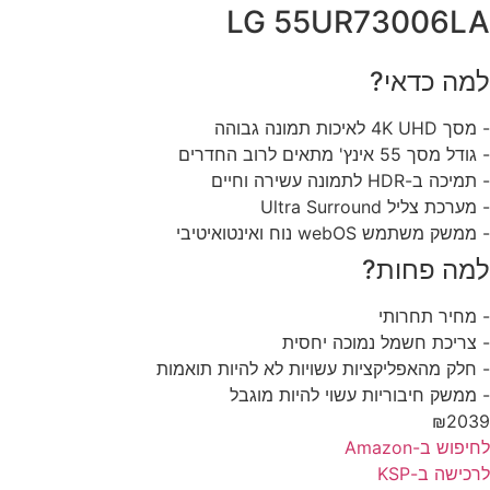
LG 55UR73006L
מה כדאי?
4K UH לאיכות תמונה גבוהה
ל מסך 55 אינץ' מתאים לרוב החדרים
כה ב-HDR לתמונה עשירה וחיים
ערכת צליל Ultra Surround
משק משתמש webOS נוח ואינטואיטיבי
מה פחות?
מחיר תחרותי
צריכת חשמל נמוכה יחסית
חלק מהאפליקציות עשויות לא להיות תואמות
ממשק חיבוריות עשוי להיות מוגבל
₪203
פוש ב-Amazon
כישה ב-KSP