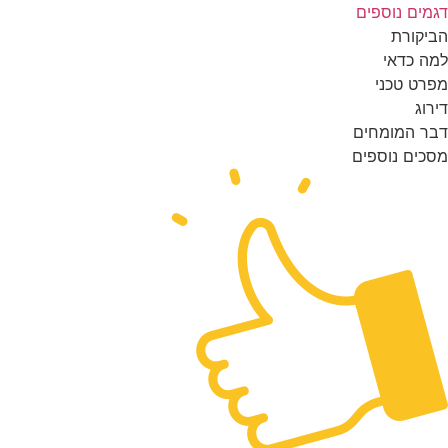
מים נוספים
יקורת
ה כדאי
רט טכני
רוג
ר המומחים
כים נוספים