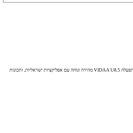
ה-Hisense 55A69Q היא טלוויזיית 4K חכמה בגודל 55 אינץ' המציעה תמורה מצוינת למחיר. עם פאנל Direct LED, תמיכה ב-Dolby Vision, מערכת הפעלה VIDAA U8.5 מהירה ונוחה עם אפליקציות ישראליות, ותכונות