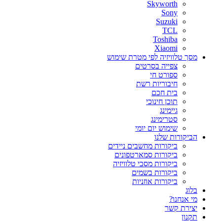
Skyworth
Sony
Suzuki
TCL
Toshiba
Xiaomi
מסך טלוויזיה לפי מטרת שימוש
צפייה בסרטים
ספורט חי
חיבוריות רשת
בית חכם
תוכן חינוכי
גיימינג
סטרימינג
שימוש יום יומי
הביקורות שלנו
ביקורות מחשבים ניידים
ביקורות סמארטפונים
ביקורות מסכי טלוויזיה
ביקורות בשמים
ביקורות אוזניות
בלוג
מי אנחנו?
יצירת קשר
תקנון