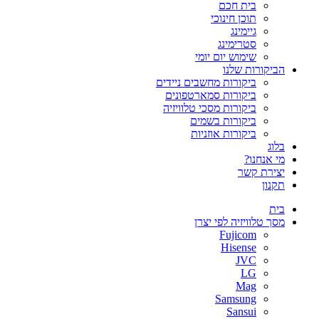
בית חכם
תוכן חינוכי
גיימינג
סטרימינג
שימוש יום יומי
הביקורות שלנו
ביקורות מחשבים ניידים
ביקורות סמארטפונים
ביקורות מסכי טלוויזיה
ביקורות בשמים
ביקורות אוזניות
בלוג
מי אנחנו?
יצירת קשר
תקנון
בית
מסך טלוויזיה לפי יצרן
Fujicom
Hisense
JVC
LG
Mag
Samsung
Sansui