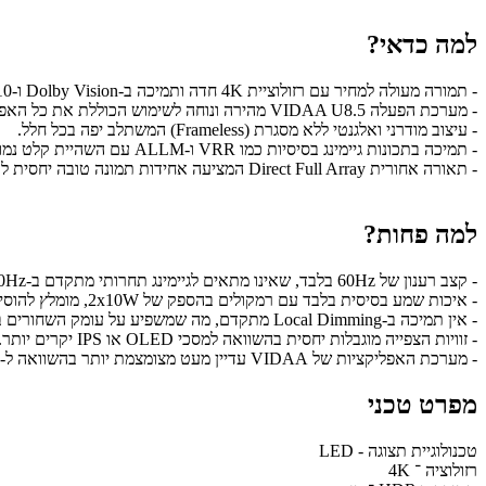
למה כדאי?
- תמורה מעולה למחיר עם רזולוציית 4K חדה ותמיכה ב-Dolby Vision ו-HDR10+.
- מערכת הפעלה VIDAA U8.5 מהירה ונוחה לשימוש הכוללת את כל האפליקציות הישראליות המובילות.
- עיצוב מודרני ואלגנטי ללא מסגרת (Frameless) המשתלב יפה בכל חלל.
- תמיכה בתכונות גיימינג בסיסיות כמו VRR ו-ALLM עם השהיית קלט נמוכה.
- תאורה אחורית Direct Full Array המציעה אחידות תמונה טובה יחסית לקטגוריית המחיר.
למה פחות?
- קצב רענון של 60Hz בלבד, שאינו מתאים לגיימינג תחרותי מתקדם ב-120Hz.
- איכות שמע בסיסית בלבד עם רמקולים בהספק של 2x10W, מומלץ להוסיף מקרן קול.
- אין תמיכה ב-Local Dimming מתקדם, מה שמשפיע על עומק השחורים בחדר חשוך.
- זוויות הצפייה מוגבלות יחסית בהשוואה למסכי OLED או IPS יקרים יותר.
- מערכת האפליקציות של VIDAA עדיין מעט מצומצמת יותר בהשוואה ל-Google TV.
מפרט טכני
טכנולוגיית תצוגה - LED
רזולוציה ־ 4K