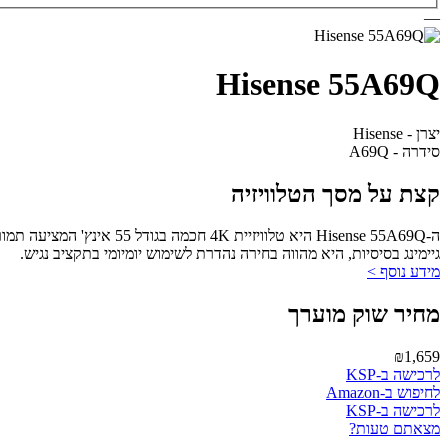
—
Hisense 55A69Q
יצרן - Hisense
סידרה - A69Q
קצת על מסך הטלוויזיה
גיימינג בסיסיות, היא מהווה בחירה נהדרת לשימוש יומיומי בתקציב נגיש.
מידע נוסף >
מחיר שוק מוערך
₪1,659
לרכישה ב-KSP
לחיפוש ב-Amazon
לרכישה ב-KSP
מצאתם טעות?