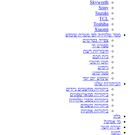
Skyworth
Sony
Suzuki
TCL
Toshiba
Xiaomi
מסך טלוויזיה לפי מטרת שימוש
צפייה בסרטים
ספורט חי
חיבוריות רשת
בית חכם
תוכן חינוכי
גיימינג
סטרימינג
שימוש יום יומי
הביקורות שלנו
ביקורות מחשבים ניידים
ביקורות סמארטפונים
ביקורות מסכי טלוויזיה
ביקורות בשמים
ביקורות אוזניות
בלוג
מי אנחנו?
יצירת קשר
תקנון