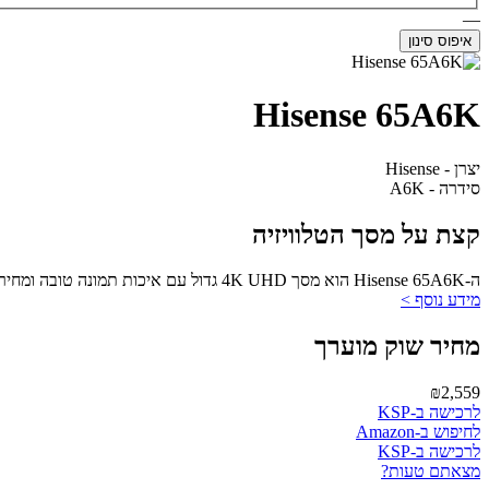
—
איפוס סינון
Hisense 65A6K
יצרן - Hisense
סידרה - A6K
קצת על מסך הטלוויזיה
ה-Hisense 65A6K הוא מסך 4K UHD גדול עם איכות תמונה טובה ומחיר תחרותי, מתאים לחללים גדולים.
מידע נוסף >
מחיר שוק מוערך
₪2,559
לרכישה ב-KSP
לחיפוש ב-Amazon
לרכישה ב-KSP
מצאתם טעות?