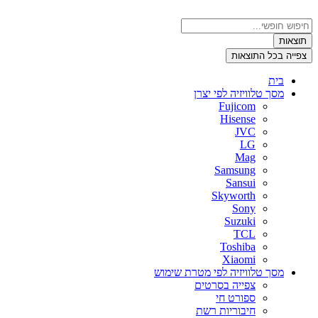
דלג
לתוכן
Search
...
תוצאות
צפייה בכל התוצאות
בית
מסך טלוויזיה לפי יצרן
Fujicom
Hisense
JVC
LG
Mag
Samsung
Sansui
Skyworth
Sony
Suzuki
TCL
Toshiba
Xiaomi
מסך טלוויזיה לפי מטרת שימוש
צפייה בסרטים
ספורט חי
חיבוריות רשת