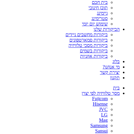
בית חכם
תוכן חינוכי
גיימינג
סטרימינג
שימוש יום יומי
הביקורות שלנו
ביקורות מחשבים ניידים
ביקורות סמארטפונים
ביקורות מסכי טלוויזיה
ביקורות בשמים
ביקורות אוזניות
בלוג
מי אנחנו?
יצירת קשר
תקנון
בית
מסך טלוויזיה לפי יצרן
Fujicom
Hisense
JVC
LG
Mag
Samsung
Sansui