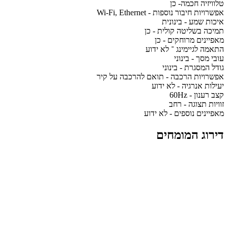
טלוויזיה חכמה- כן
אפשרויות חיבור נוספות - Wi-Fi, Ethernet
איכות שמע - בינונית
תמיכה בשליטה קולית - כן
מאפיינים מרוחקים - כן
התאמה לגיימינג ־ לא ידוע
עובי מסך - בינוני
גודל המסגרת - בינוני
אפשרויות הרכבה - תואם להרכבה על קיר
יעילות אנרגיה - לא ידוע
קצב רענון - 60Hz
זוויות תצוגה - רחב
מאפיינים נוספים - לא ידוע
דירוג המומחים