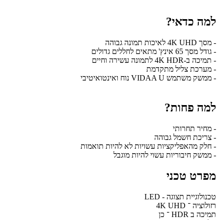
למה כדאי?
- מסך 4K UHD לאיכות תמונה גבוהה
- גודל מסך 65 אינץ' מתאים לחללים גדולים
- תמיכה ב-4K HDR לתמונה עשירה וחיים
- מערכת צליל מתקדמת
- ממשק משתמש VIDAA U נוח ואינטואיטיבי
למה פחות?
- מחיר תחרותי
- צריכת חשמל גבוהה
- חלק מהאפליקציות עשויות לא להיות תואמות
- ממשק חיבוריות עשוי להיות מוגבל
מפרט טכני
טכנולוגיית תצוגה - LED
רזולוציה ־ 4K UHD
תמיכה ב HDR ־ כן