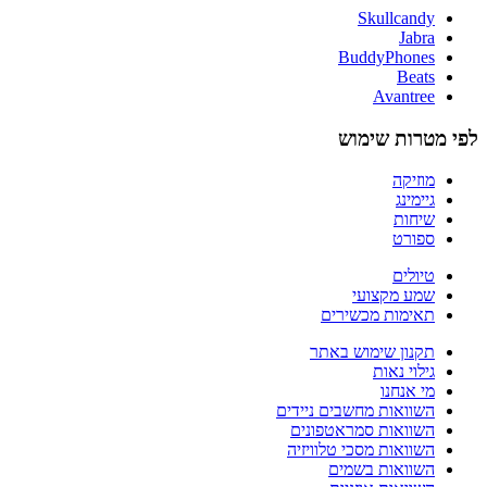
Skullcandy
Jabra
BuddyPhones
Beats
Avantree
לפי מטרות שימוש
מוזיקה
גיימינג
שיחות
ספורט
טיולים
שמע מקצועי
תאימות מכשירים
תקנון שימוש באתר
גילוי נאות
מי אנחנו
השוואות מחשבים ניידים
השוואות סמראטפונים
השוואות מסכי טלוויזיה
השוואות בשמים