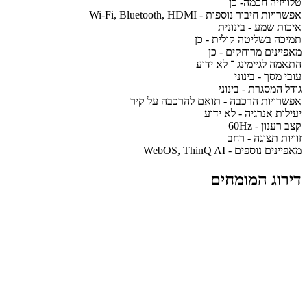
טלוויזיה חכמה- כן
אפשרויות חיבור נוספות - Wi-Fi, Bluetooth, HDMI
איכות שמע - בינונית
תמיכה בשליטה קולית - כן
מאפיינים מרוחקים - כן
התאמה לגיימינג ־ לא ידוע
עובי מסך - בינוני
גודל המסגרת - בינוני
אפשרויות הרכבה - תואם להרכבה על קיר
יעילות אנרגיה - לא ידוע
קצב רענון - 60Hz
זוויות תצוגה - רחב
מאפיינים נוספים - WebOS, ThinQ AI
דירוג המומחים