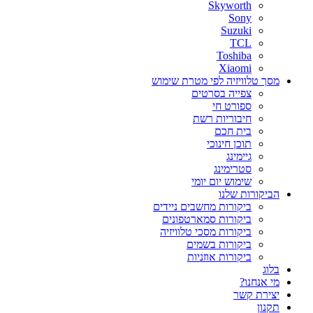
Skyworth
Sony
Suzuki
TCL
Toshiba
Xiaomi
מסך טלוויזיה לפי מטרת שימוש
צפייה בסרטים
ספורט חי
חיבוריות רשת
בית חכם
תוכן חינוכי
גיימינג
סטרימינג
שימוש יום יומי
הביקורות שלנו
ביקורות מחשבים ניידים
ביקורות סמארטפונים
ביקורות מסכי טלוויזיה
ביקורות בשמים
ביקורות אוזניות
בלוג
מי אנחנו?
יצירת קשר
תקנון