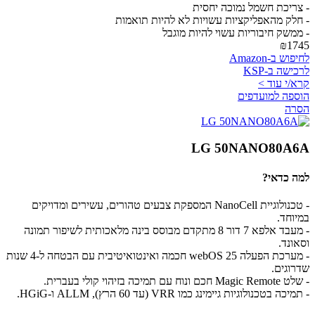
- צריכת חשמל נמוכה יחסית
- חלק מהאפליקציות עשויות לא להיות תואמות
- ממשק חיבוריות עשוי להיות מוגבל
₪1745
לחיפוש ב-Amazon
לרכישה ב-KSP
קרא/י עוד >
הוספה למועדפים
הסרה
LG 50NANO80A6A
למה כדאי?
- טכנולוגיית NanoCell המספקת צבעים טהורים, עשירים ומדויקים
במיוחד.
- מעבד אלפא 7 דור 8 מתקדם מבוסס בינה מלאכותית לשיפור תמונה
וסאונד.
- מערכת הפעלה webOS 25 חכמה ואינטואיטיבית עם הבטחה ל-4 שנות
שדרוגים.
- שלט Magic Remote חכם ונוח עם תמיכה בזיהוי קולי בעברית.
- תמיכה בטכנולוגיות גיימינג כמו VRR (עד 60 הרץ), ALLM ו-HGiG.