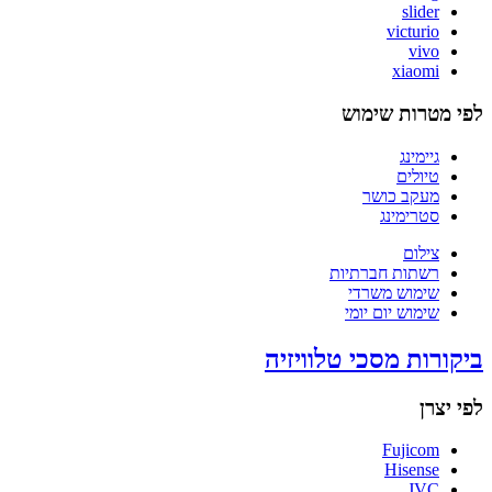
slider
victurio
vivo
xiaomi
לפי מטרות שימוש
גיימינג
טיולים
מעקב כושר
סטרימינג
צילום
רשתות חברתיות
שימוש משרדי
שימוש יום יומי
ביקורות מסכי טלוויזיה
לפי יצרן
Fujicom
Hisense
JVC