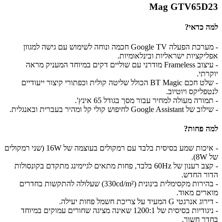
Mag GTV65D23
למה כדאי?
- מערכת הפעלה Google TV חכמה ונוחה לשימוש עם גישה למגוון
אפליקציות ישראליות ובינלאומיות.
- עיצוב Frameless מודרני עם שוליים דקים במיוחד המעניק מראה
יוקרתי.
- שלט חכם BT Magic הכולל שליטה קולית וכפתורי קיצור ייעודיים
לנטפליקס ויוטיוב.
- תמורה מעולה למחיר עבור מסך בגודל 65 אינץ'.
- שילוב של Google Assistant לחיפוש קולי קל ומהיר בעברית ובאנגלית.
למה פחות?
- איכות שמע בסיסית בלבד עם רמקולים בעוצמה של 16W (שני רמקולים
של 8W).
- קצב רענון של 60Hz בלבד, פחות מתאים לגיימינג מתקדם בקונסולות
הדור החדש.
- בהירות מקסימלית בינונית (330cd/m²) שעלולה להתקשות בחדרים
מוארים מאוד.
- דירוג אנרגטי G המעיד על צריכת חשמל פחות יעילה.
- ניגודיות בסיסית של 1200:1 שאינה מציגה שחורים עמוקים במיוחד
בחדר חשוך.