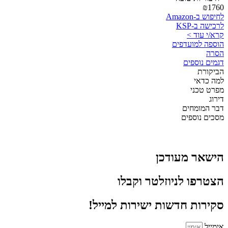
₪1760
לחיפוש ב-Amazon
לרכישה ב-KSP
קרא/י עוד >
הוספה למועדפים
הסרה
דגמים נוספים
הביקורת
למה כדאי
מפרט טכני
דירוג
דבר המומחים
מסכים נוספים
הישאר מעודכן
הצטרפו לניוזלטר וקבלו
סקירות חדשות ישירות למייל!
אימייל