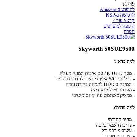
₪1749
לחיפוש ב-Amazon
לרכישה ב-KSP
קרא/י עוד >
הוספה למועדפים
הסרה
Skyworth 50SUE9500
למה כדאי?
- מסך 4K UHD עם איכות תמונה מעולה
- גודל מסך 50 אינץ' מתאים לחדרים בינוניים
- תמיכה ב-HDR לתמונה בהירה וחדה
- מערכת צליל מתקדמת
- ממשק משתמש נוח ואינטואיטיבי
למה פחות?
- מחיר תחרותי
- צריכת חשמל נמוכה
- עיצוב מודרני ודק
- חיבוריות טובה