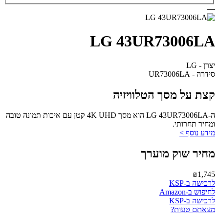
—
LG 43UR73006LA
יצרן - LG
סידרה - UR73006LA
קצת על מסך הטלוויזיה
ה-LG 43UR73006LA הוא מסך 4K UHD קטן עם איכות תמונה טובה
ומחיר תחרותי.
מידע נוסף >
מחיר שוק מוערך
₪1,745
לרכישה ב-KSP
לחיפוש ב-Amazon
לרכישה ב-KSP
מצאתם טעות?