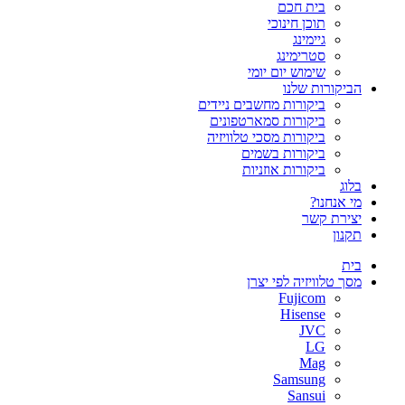
בית חכם
תוכן חינוכי
גיימינג
סטרימינג
שימוש יום יומי
הביקורות שלנו
ביקורות מחשבים ניידים
ביקורות סמארטפונים
ביקורות מסכי טלוויזיה
ביקורות בשמים
ביקורות אוזניות
בלוג
מי אנחנו?
יצירת קשר
תקנון
בית
מסך טלוויזיה לפי יצרן
Fujicom
Hisense
JVC
LG
Mag
Samsung
Sansui