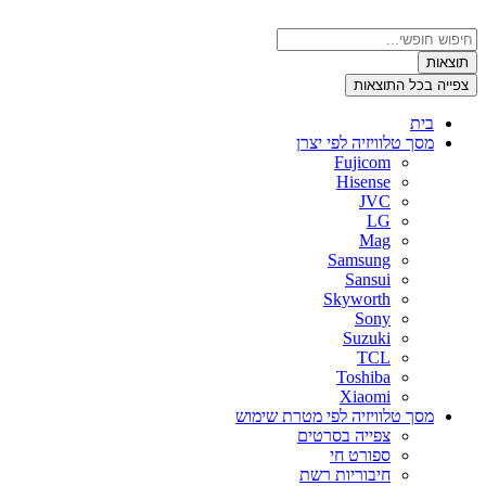
דלג
לתוכן
Search
...
תוצאות
צפייה בכל התוצאות
בית
מסך טלוויזיה לפי יצרן
Fujicom
Hisense
JVC
LG
Mag
Samsung
Sansui
Skyworth
Sony
Suzuki
TCL
Toshiba
Xiaomi
מסך טלוויזיה לפי מטרת שימוש
צפייה בסרטים
ספורט חי
חיבוריות רשת