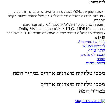
למה פחות?
- קצב ריענון של 60Hz בלבד, פחות מתאים לגיימינג תחרותי כבד.
- ניגודיות מוגבלת בחדרים חשוכים לחלוטין בשל היעדר עמעום מקומי
מתקדם.
- עוצמת שמע בסיסית של 20W בלבד ללא סאב-וופר מובנה.
- תמיכה ב-HDR10 ו-HLG אך ללא תמיכה ב-Dolby Vision.
- בהירות מקסימלית בינונית שאינה מאפשרת חוויית HDR פורצת דרך.
₪1749
לחיפוש ב-Amazon
לרכישה ב-KSP
קרא/י עוד >
הוספה למועדפים
הסרה
דגמים נוספים
מסכי טלוויזיה מיצרנים אחרים במחיר דומה
מסכי טלוויזיה מיצרנים אחרים
במחיר דומה