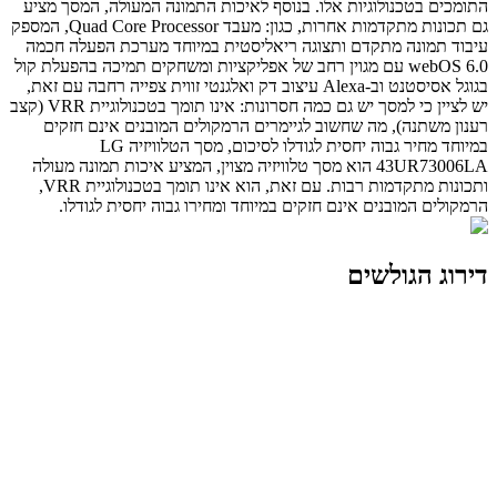
התומכים בטכנולוגיות אלו. בנוסף לאיכות התמונה המעולה, המסך מציע
גם תכונות מתקדמות אחרות, כגון: מעבד Quad Core Processor, המספק
עיבוד תמונה מתקדם ותצוגה ריאליסטית במיוחד מערכת הפעלה חכמה
webOS 6.0 עם מגוין רחב של אפליקציות ומשחקים תמיכה בהפעלת קול
בגוגל אסיסטנט וב-Alexa עיצוב דק ואלגנטי זווית צפייה רחבה עם זאת,
יש לציין כי למסך יש גם כמה חסרונות: אינו תומך בטכנולוגיית VRR (קצב
רענון משתנה), מה שחשוב לגיימרים הרמקולים המובנים אינם חזקים
במיוחד מחיר גבוה יחסית לגודלו לסיכום, מסך הטלוויזיה LG
43UR73006LA הוא מסך טלוויזיה מצוין, המציע איכות תמונה מעולה
ותכונות מתקדמות רבות. עם זאת, הוא אינו תומך בטכנולוגיית VRR,
הרמקולים המובנים אינם חזקים במיוחד ומחירו גבוה יחסית לגודלו.
דירוג הגולשים