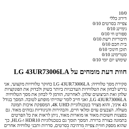
10/
0
דירוג כללי
צפייה בסרטים
0/10
גימיינג
0/10
ספורט חי
0/10
חיבוריות רשת
0/10
בית חכם
0/10
תוכן חינוכי
0/10
סטרימינג
0/10
שימוש יום יומי
0/10
חוות דעת מומחים על LG 43UR73006LA
סקירת מסך טלוויזיה: LG 43UR73006LA כחוקר טלוויזיות מקצועי, אני
נדרש לבחון את הטלוויזיות העדכניות ביותר בשוק ולבדוק את הפונקציות
שלהן ואת הביצועים שלהן. לאחרונה, הזדמן לי לבחון את מסך הטלוויזיה
LG 43UR73006LA, ואני חייב לומר שהייתי מופתע לטובה. המסך בגודל
43 אינץ', והוא מצויד בטכנולוגיית 4K UHD, המספקת איכות תמונה
מעולה. הצבעים עזים ומלאי חיים, והבהירות והניגודיות גבוהים מאוד. גם
בסצנות חשוכות מאוד או מוארות מאוד, ניתן לראות את כל הפרטים
בתמונה בצורה ברורה. המסך תומך גם בטכנולוגיות HDR10 ו-HLG, כך
שהוא מספק חווית צפייה מרהיבה בסרטים, סדרות ותכני טלוויזיה אחרים