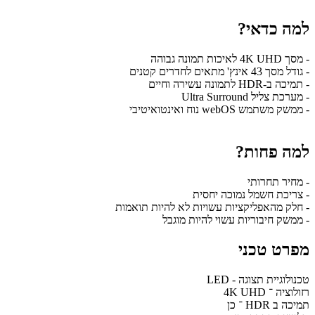
למה כדאי?
- מסך 4K UHD לאיכות תמונה גבוהה
- גודל מסך 43 אינץ' מתאים לחדרים קטנים
- תמיכה ב-HDR לתמונה עשירה וחיים
- מערכת צליל Ultra Surround
- ממשק משתמש webOS נוח ואינטואיטיבי
למה פחות?
- מחיר תחרותי
- צריכת חשמל נמוכה יחסית
- חלק מהאפליקציות עשויות לא להיות תואמות
- ממשק חיבוריות עשוי להיות מוגבל
מפרט טכני
טכנולוגיית תצוגה - LED
רזולוציה ־ 4K UHD
תמיכה ב HDR ־ כן