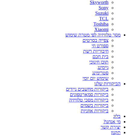
Skyworth
Sony
Suzuki
TCL
Toshiba
Xiaomi
מסך טלוויזיה לפי מטרת שימוש
צפייה בסרטים
ספורט חי
חיבוריות רשת
בית חכם
תוכן חינוכי
גיימינג
סטרימינג
שימוש יום יומי
הביקורות שלנו
ביקורות מחשבים ניידים
ביקורות סמארטפונים
ביקורות מסכי טלוויזיה
ביקורות בשמים
ביקורות אוזניות
בלוג
מי אנחנו?
יצירת קשר
תקנון