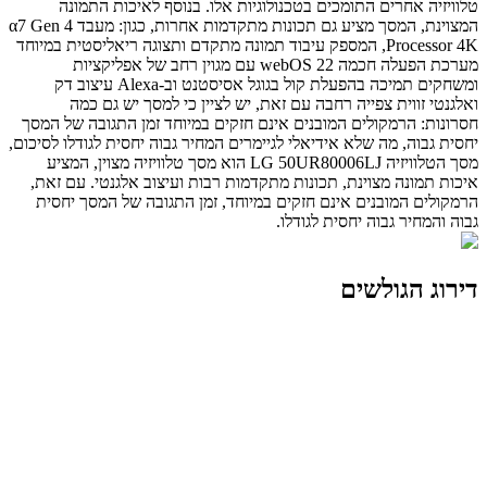
טלוויזיה אחרים התומכים בטכנולוגיות אלו. בנוסף לאיכות התמונה
המצוינת, המסך מציע גם תכונות מתקדמות אחרות, כגון: מעבד α7 Gen 4
Processor 4K, המספק עיבוד תמונה מתקדם ותצוגה ריאליסטית במיוחד
מערכת הפעלה חכמה webOS 22 עם מגוין רחב של אפליקציות
ומשחקים תמיכה בהפעלת קול בגוגל אסיסטנט וב-Alexa עיצוב דק
ואלגנטי זווית צפייה רחבה עם זאת, יש לציין כי למסך יש גם כמה
חסרונות: הרמקולים המובנים אינם חזקים במיוחד זמן התגובה של המסך
יחסית גבוה, מה שלא אידיאלי לגיימרים המחיר גבוה יחסית לגודלו לסיכום,
מסך הטלוויזיה LG 50UR80006LJ הוא מסך טלוויזיה מצוין, המציע
איכות תמונה מצוינת, תכונות מתקדמות רבות ועיצוב אלגנטי. עם זאת,
הרמקולים המובנים אינם חזקים במיוחד, זמן התגובה של המסך יחסית
גבוה והמחיר גבוה יחסית לגודלו.
דירוג הגולשים