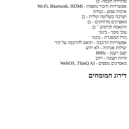
טלוויזיה חכמה- כן
אפשרויות חיבור נוספות - Wi-Fi, Bluetooth, HDMI
איכות שמע - גבוהה
תמיכה בשליטה קולית - כן
מאפיינים מרוחקים - כן
התאמה לגיימינג ־ כן
עובי מסך - בינוני
גודל המסגרת - בינוני
אפשרויות הרכבה - תואם להרכבה על קיר
יעילות אנרגיה - לא ידוע
קצב רענון - 60Hz
זוויות תצוגה - רחב
מאפיינים נוספים - WebOS, ThinQ AI
דירוג המומחים