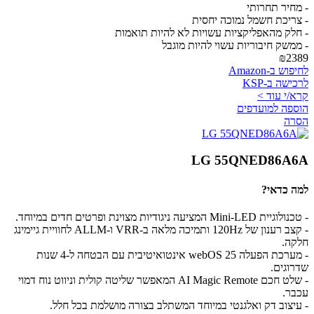
- מחיר תחרותי
- צריכת חשמל נמוכה יחסית
- חלק מהאפליקציות עשויות לא להיות תואמות
- ממשק חיבוריות עשוי להיות מוגבל
₪2389
לחיפוש ב-Amazon
לרכישה ב-KSP
קרא/י עוד >
הוספה למועדפים
הסרה
LG 55QNED86A6A
למה כדאי?
- טכנולוגיית Mini-LED המציעה ניגודיות מצוינת ופרטים חדים במיוחד.
- קצב רענון של 120Hz ותמיכה מלאה ב-VRR ו-ALLM לחוויית גיימינג
חלקה.
- מערכת הפעלה webOS 25 אינטואיטיבית עם הבטחה ל-4 שנות
שדרוגים.
- שלט חכם AI Magic Remote המאפשר שליטה קולית וניווט נוח דמוי
עכבר.
- עיצוב דק ואלגנטי במיוחד המשתלב בצורה מושלמת בכל חלל.