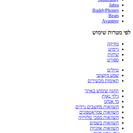
Jabra
BuddyPhones
Beats
Avantree
לפי מטרות שימוש
מוזיקה
גיימינג
שיחות
ספורט
טיולים
שמע מקצועי
תאימות מכשירים
תקנון שימוש באתר
גילוי נאות
מי אנחנו
השוואות מחשבים ניידים
השוואות סמראטפונים
השוואות מסכי טלוויזיה
השוואות בשמים
השוואות אוזניות