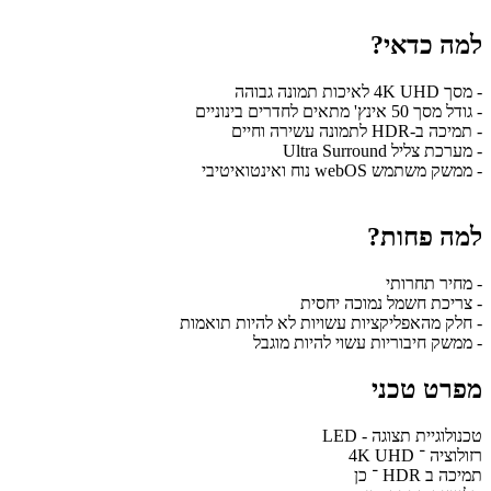
למה כדאי?
- מסך 4K UHD לאיכות תמונה גבוהה
- גודל מסך 50 אינץ' מתאים לחדרים בינוניים
- תמיכה ב-HDR לתמונה עשירה וחיים
- מערכת צליל Ultra Surround
- ממשק משתמש webOS נוח ואינטואיטיבי
למה פחות?
- מחיר תחרותי
- צריכת חשמל נמוכה יחסית
- חלק מהאפליקציות עשויות לא להיות תואמות
- ממשק חיבוריות עשוי להיות מוגבל
מפרט טכני
טכנולוגיית תצוגה - LED
רזולוציה ־ 4K UHD
תמיכה ב HDR ־ כן