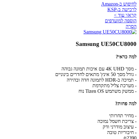
לחיפוש ב-Amazon
לרכישה ב-KSP
קרא/י עוד >
הוספה למועדפים
הסרה
Samsung UE50CU8000
למה כדאי?
- מסך 4K UHD עם איכות תמונה גבוהה
- גודל מסך 50 אינץ' מתאים לחדרים בינוניים
- תמיכה ב-HDR לתמונה חדה ובהירה
- מערכת צליל מתקדמת
- ממשק משתמש Tizen OS נוח
למה פחות?
- מחיר תחרותי
- צריכת חשמל נמוכה
- עיצוב מודרני ודק
- חיבוריות טובה
₪2390