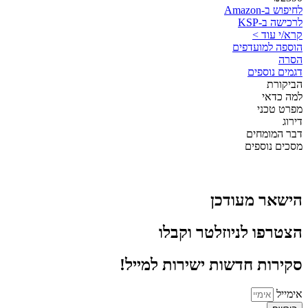
לחיפוש ב-Amazon
לרכישה ב-KSP
קרא/י עוד >
הוספה למועדפים
הסרה
דגמים נוספים
הביקורת
למה כדאי
מפרט טכני
דירוג
דבר המומחים
מסכים נוספים
הישאר מעודכן
הצטרפו לניוזלטר וקבלו
סקירות חדשות ישירות למייל!
אימייל