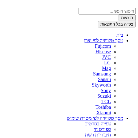
דלג
לתוכן
Search
...
תוצאות
צפייה בכל התוצאות
בית
מסך טלוויזיה לפי יצרן
Fujicom
Hisense
JVC
LG
Mag
Samsung
Sansui
Skyworth
Sony
Suzuki
TCL
Toshiba
Xiaomi
מסך טלוויזיה לפי מטרת שימוש
צפייה בסרטים
ספורט חי
חיבוריות רשת