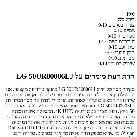
10/
0
דירוג כללי
צפייה בסרטים
0/10
גימיינג
0/10
ספורט חי
0/10
חיבוריות רשת
0/10
בית חכם
0/10
תוכן חינוכי
0/10
סטרימינג
0/10
שימוש יום יומי
0/10
חוות דעת מומחים על LG 50UR80006LJ
סקירת מסך טלוויזיה: LG 50UR80006LJ כחוקר טלוויזיות מקצועי, אני
נדרש לבחון את הטלוויזיות העדכניות ביותר בשוק ולבדוק את הפונקציות
שלהן ואת הביצועים שלהן. לאחרונה, הזדמן לי לבחון את מסך הטלוויזיה
LG 50UR80006LJ, ואני חייב לומר שהייתי מופתע לטובה. המסך בגודל
50 אינץ', והוא מצויד בטכנולוגיית 4K UHD, המספקת איכות תמונה
מצוינת. הצבעים עזים ומלאי חיים, והבהירות והניגודיות גבוהים מאוד. גם
בסצנות חשוכות מאוד או מוארות מאוד, ניתן לראות את כל הפרטים
בתמונה בצורה ברורה. המסך תומך גם בטכנולוגיות HDR10+ ו-Dolby
Vision, כך שהוא מספק חווית צפייה מרהיבה בסרטים, סדרות ותכני