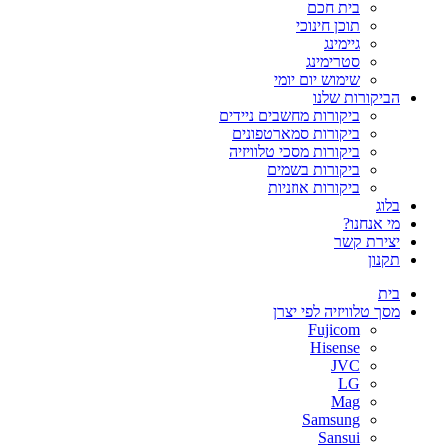
בית חכם
תוכן חינוכי
גיימינג
סטרימינג
שימוש יום יומי
הביקורות שלנו
ביקורות מחשבים ניידים
ביקורות סמארטפונים
ביקורות מסכי טלוויזיה
ביקורות בשמים
ביקורות אוזניות
בלוג
מי אנחנו?
יצירת קשר
תקנון
בית
מסך טלוויזיה לפי יצרן
Fujicom
Hisense
JVC
LG
Mag
Samsung
Sansui