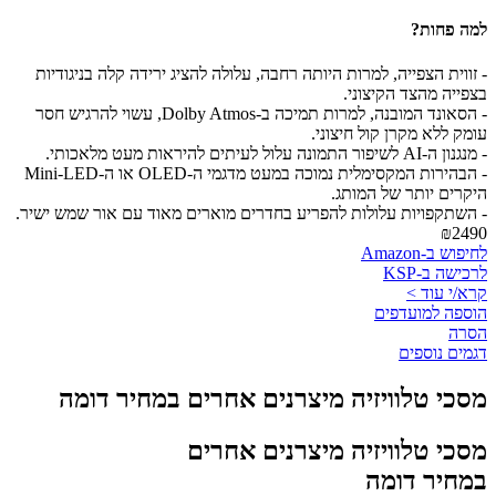
למה פחות?
- זווית הצפייה, למרות היותה רחבה, עלולה להציג ירידה קלה בניגודיות
בצפייה מהצד הקיצוני.
- הסאונד המובנה, למרות תמיכה ב-Dolby Atmos, עשוי להרגיש חסר
עומק ללא מקרן קול חיצוני.
- מנגנון ה-AI לשיפור התמונה עלול לעיתים להיראות מעט מלאכותי.
- הבהירות המקסימלית נמוכה במעט מדגמי ה-OLED או ה-Mini-LED
היקרים יותר של המותג.
- השתקפויות עלולות להפריע בחדרים מוארים מאוד עם אור שמש ישיר.
₪2490
לחיפוש ב-Amazon
לרכישה ב-KSP
קרא/י עוד >
הוספה למועדפים
הסרה
דגמים נוספים
מסכי טלוויזיה מיצרנים אחרים במחיר דומה
מסכי טלוויזיה מיצרנים אחרים
במחיר דומה