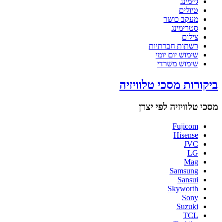
גיימינג
טיולים
מעקב כושר
סטרימינג
צילום
רשתות חברתיות
שימוש יום יומי
שימוש משרדי
ביקורות מסכי טלוויזיה
מסכי טלוויזיה לפי יצרן
Fujicom
Hisense
JVC
LG
Mag
Samsung
Sansui
Skyworth
Sony
Suzuki
TCL