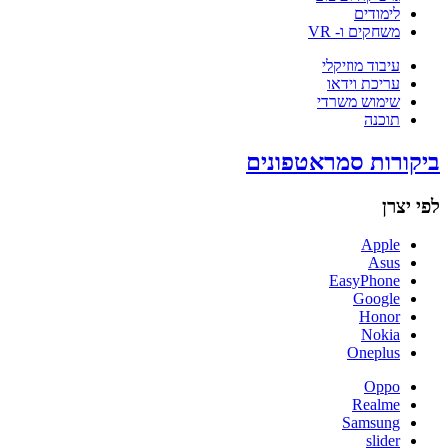
לימודים
משחקים ו- VR
עיבוד מוזיקלי
עריכת וידאו
שימוש משרדי
תוכנה
ביקורות סמראטפונים
לפי יצרן
Apple
Asus
EasyPhone
Google
Honor
Nokia
Oneplus
Oppo
Realme
Samsung
slider