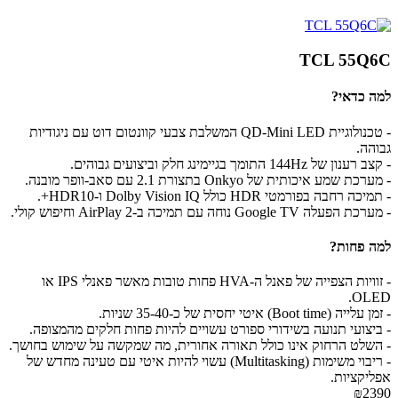
TCL 55Q6C
למה כדאי?
- טכנולוגיית QD-Mini LED המשלבת צבעי קוונטום דוט עם ניגודיות
גבוהה.
- קצב רענון של 144Hz התומך בגיימינג חלק וביצועים גבוהים.
- מערכת שמע איכותית של Onkyo בתצורת 2.1 עם סאב-וופר מובנה.
- תמיכה רחבה בפורמטי HDR כולל Dolby Vision IQ ו-HDR10+.
- מערכת הפעלה Google TV נוחה עם תמיכה ב-AirPlay 2 וחיפוש קולי.
למה פחות?
- זוויות הצפייה של פאנל ה-HVA פחות טובות מאשר פאנלי IPS או
OLED.
- זמן עלייה (Boot time) איטי יחסית של כ-35-40 שניות.
- ביצועי תנועה בשידורי ספורט עשויים להיות פחות חלקים מהמצופה.
- השלט הרחוק אינו כולל תאורה אחורית, מה שמקשה על שימוש בחושך.
- ריבוי משימות (Multitasking) עשוי להיות איטי עם טעינה מחדש של
אפליקציות.
₪2390