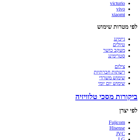
victurio
vivo
xiaomi
לפי מטרות שימוש
גיימינג
טיולים
מעקב כושר
סטרימינג
צילום
רשתות חברתיות
שימוש משרדי
שימוש יום יומי
ביקורות מסכי טלוויזיה
לפי יצרן
Fujicom
Hisense
JVC
LG