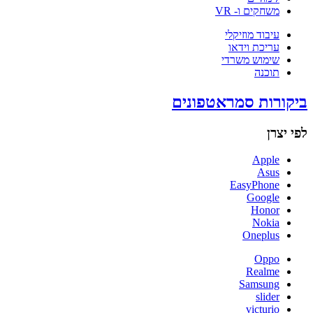
משחקים ו- VR
עיבוד מוזיקלי
עריכת וידאו
שימוש משרדי
תוכנה
ביקורות סמראטפונים
לפי יצרן
Apple
Asus
EasyPhone
Google
Honor
Nokia
Oneplus
Oppo
Realme
Samsung
slider
victurio