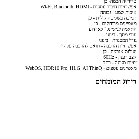
טלוויזיה חכמה- כן
אפשרויות חיבור נוספות - Wi-Fi, Bluetooth, HDMI
איכות שמע - גבוהה
תמיכה בשליטה קולית - כן
מאפיינים מרוחקים - כן
התאמה לגיימינג ־ לא ידוע
עובי מסך - בינוני
גודל המסגרת - בינוני
אפשרויות הרכבה - תואם להרכבה על קיר
יעילות אנרגיה - כן
קצב רענון - 60Hz
זוויות תצוגה - רחב
מאפיינים נוספים - WebOS, HDR10 Pro, HLG, AI ThinQ
דירוג המומחים