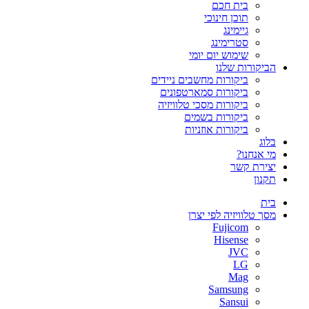
בית חכם
תוכן חינוכי
גיימינג
סטרימינג
שימוש יום יומי
הביקורות שלנו
ביקורות מחשבים ניידים
ביקורות סמארטפונים
ביקורות מסכי טלוויזיה
ביקורות בשמים
ביקורות אוזניות
בלוג
מי אנחנו?
יצירת קשר
תקנון
בית
מסך טלוויזיה לפי יצרן
Fujicom
Hisense
JVC
LG
Mag
Samsung
Sansui