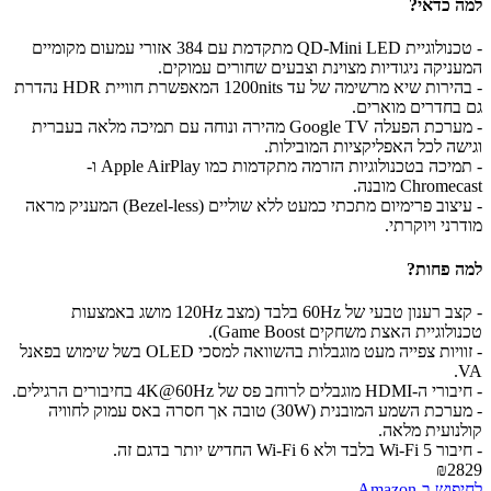
למה כדאי?
- טכנולוגיית QD-Mini LED מתקדמת עם 384 אזורי עמעום מקומיים
המעניקה ניגודיות מצוינת וצבעים שחורים עמוקים.
- בהירות שיא מרשימה של עד 1200nits המאפשרת חוויית HDR נהדרת
גם בחדרים מוארים.
- מערכת הפעלה Google TV מהירה ונוחה עם תמיכה מלאה בעברית
וגישה לכל האפליקציות המובילות.
- תמיכה בטכנולוגיות הזרמה מתקדמות כמו Apple AirPlay ו-
Chromecast מובנה.
- עיצוב פרימיום מתכתי כמעט ללא שוליים (Bezel-less) המעניק מראה
מודרני ויוקרתי.
למה פחות?
- קצב רענון טבעי של 60Hz בלבד (מצב 120Hz מושג באמצעות
טכנולוגיית האצת משחקים Game Boost).
- זוויות צפייה מעט מוגבלות בהשוואה למסכי OLED בשל שימוש בפאנל
VA.
- חיבורי ה-HDMI מוגבלים לרוחב פס של 4K@60Hz בחיבורים הרגילים.
- מערכת השמע המובנית (30W) טובה אך חסרה באס עמוק לחוויה
קולנועית מלאה.
- חיבור Wi-Fi 5 בלבד ולא Wi-Fi 6 החדיש יותר בדגם זה.
₪2829
לחיפוש ב-Amazon