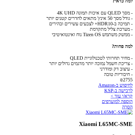
למה כדאי?
- מסך QLED עם איכות תמונה 4K UHD
- גודל מסך 50 אינץ' מתאים לחדרים קטנים יותר
- תמיכה ב-HDR10+ לצבעים עשירים ובהירים
- מערכת צליל מתקדמת
- ממשק משתמש Tizen OS נוח ואינטואיטיבי
למה פחות?
- מחיר תחרותי לטכנולוגיית QLED
- צריכת חשמל נמוכה יותר מדגמים גדולים יותר
- עיצוב דק ומודרני
- חיבוריות טובה
₪2755
לחיפוש ב-Amazon
לרכישה ב-KSP
קרא/י עוד >
הוספה למועדפים
הסרה
Xiaomi L65MC-SME