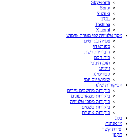
Skyworth
Sony
Suzuki
TCL
Toshiba
Xiaomi
מסך טלוויזיה לפי מטרת שימוש
צפייה בסרטים
ספורט חי
חיבוריות רשת
בית חכם
תוכן חינוכי
גיימינג
סטרימינג
שימוש יום יומי
הביקורות שלנו
ביקורות מחשבים ניידים
ביקורות סמארטפונים
ביקורות מסכי טלוויזיה
ביקורות בשמים
ביקורות אוזניות
בלוג
מי אנחנו?
יצירת קשר
תקנון