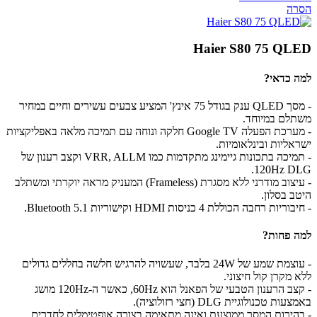
הסרה
Haier S80 75 QLED
למה כדאי?
- מסך QLED ענק בגודל 75 אינץ' המציע צבעים עשירים וחיים במחיר
משתלם במיוחד.
- מערכת הפעלה Google TV חלקה ונוחה עם תמיכה מלאה באפליקציות
ישראליות ובינלאומיות.
- תמיכה בתכונות גיימינג מתקדמות כמו VRR, ALLM וקצב רענון של
120Hz DLG.
- עיצוב מודרני ללא מסגרת (Frameless) המעניק מראה יוקרתי ומשתלב
היטב בסלון.
- חיבוריות רחבה הכוללת 4 כניסות HDMI וקישוריות Bluetooth 5.1.
למה פחות?
- עוצמת שמע של 24W בלבד, שעשויה להרגיש חלשה בחללים גדולים
ללא מקרן קול חיצוני.
- קצב הרענון הטבעי של הפאנל הוא 60Hz, כאשר ה-120Hz מושג
באמצעות טכנולוגיית DLG (חצי רזולוציה).
- בהירות המסך ממוצעת ואינה מתאימה בצורה אופטימלית לחדרים