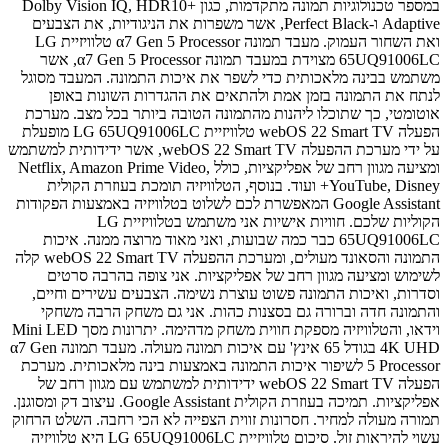
במספר טכנולוגיות תמונה מתקדמות, כגון Dolby Vision IQ, HDR10+
Adaptive ו-Perfect Black, אשר משפרות את הניגודיות, את הצבעים
ואת השחור העמוק. מעבד תמונה α7 Gen 5 Processor טלוויזיית LG
65UQ91006LC מצוידת במעבד תמונה α7 Gen 5 Processor, אשר
משתמש בבינה מלאכותית כדי לשפר את איכות התמונה. המעבד מסוגל
לנתח את התמונה בזמן אמת ולהתאים את ההגדרות השונות באופן
אוטומטי, כך שתוכלו ליהנות מהתמונה הטובה ביותר בכל מצב. מערכת
הפעלה webOS 22 Smart TV טלוויזיית LG 65UQ91006LC מופעלת
על ידי מערכת ההפעלה webOS 22 Smart TV, אשר ידידותית למשתמש
ומציעה מגוון רחב של אפליקציות, כולל Netflix, Amazon Prime Video,
YouTube, Disney+ ועוד. בנוסף, הטלוויזיה תומכת בעוזרת הקולית
Google Assistant המאפשרת לכם לשלוט בטלוויזיה באמצעות הפקודות
הקוליות שלכם. חוויות אישיות אני משתמש בטלוויזיית LG
65UQ91006LC כבר כמה שבועות, ואני מאוד מרוצה ממנה. איכות
התמונה והסאונד מעולים, ומערכת ההפעלה webOS 22 Smart TV קלה
לשימוש ומציעה מגוון רחב של אפליקציות. אני צופה בהרבה סרטים
וסדרות, ואיכות התמונה פשוט עוצרת נשימה. הצבעים עשירים וחיים,
והתמונה חדה וברורה גם בסצנות כהות. אני גם משחק הרבה משחקי
וידאו, והטלוויזיה מספקת חווית משחק מדהימה. יתרונות מסך Mini LED
4K UHD בגודל 65 אינץ' עם איכות תמונה מעולה. מעבד תמונה α7 Gen
5 Processor לשיפור איכות התמונה באמצעות בינה מלאכותית. מערכת
הפעלה webOS 22 Smart TV ידידותית למשתמש עם מגוון רחב של
אפליקציות. תמיכה בעוזרת הקולית Google Assistant. עיצוב דק ומסוגנן.
תמורה מעולה למחיר. חסרונות זווית הצפייה לא הכי רחבה. השלט הרחוק
עשוי להיראות זול. סיכום טלוויזיית LG 65UQ91006LC היא טלוויזיה