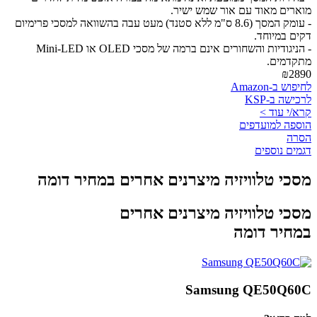
מוארים מאוד עם אור שמש ישיר.
- עומק המסך (8.6 ס"מ ללא סטנד) מעט עבה בהשוואה למסכי פרימיום
דקים במיוחד.
- הניגודיות והשחורים אינם ברמה של מסכי OLED או Mini-LED
מתקדמים.
₪2890
לחיפוש ב-Amazon
לרכישה ב-KSP
קרא/י עוד >
הוספה למועדפים
הסרה
דגמים נוספים
מסכי טלוויזיה מיצרנים אחרים במחיר דומה
מסכי טלוויזיה מיצרנים אחרים
במחיר דומה
Samsung QE50Q60C