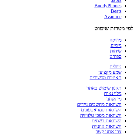
Jabra
BuddyPhones
Beats
Avantree
לפי מטרות שימוש
מוזיקה
גיימינג
שיחות
ספורט
טיולים
שמע מקצועי
תאימות מכשירים
תקנון שימוש באתר
גילוי נאות
מי אנחנו
השוואות מחשבים ניידים
השוואות סמראטפונים
השוואות מסכי טלוויזיה
השוואות בשמים
השוואות אוזניות
צרו אתנו קשר