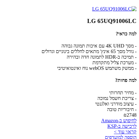
LG 65UQ91006LC
למה כדאי?
- מסך 4K UHD עם איכות תמונה גבוהה
- גודל מסך 65 אינץ' מתאים לחללים בינוניים וגדולים
- תמיכה ב-HDR לתמונה חדה ובהירה
- מערכת צליל מתקדמת
- ממשק משתמש webOS נוח ואינטואיטיבי
למה פחות?
- מחיר תחרותי
- צריכת חשמל נמוכה
- עיצוב מודרני ואלגנטי
- חיבוריות טובה
₪2748
לחיפוש ב-Amazon
לרכישה ב-KSP
קרא/י עוד >
הוספה למועדפים