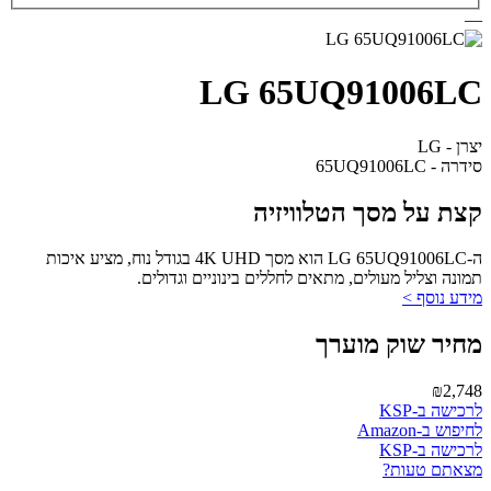
—
LG 65UQ91006LC
יצרן - LG
סידרה - 65UQ91006LC
קצת על מסך הטלוויזיה
ה-LG 65UQ91006LC הוא מסך 4K UHD בגודל נוח, מציע איכות
תמונה וצליל מעולים, מתאים לחללים בינוניים וגדולים.
מידע נוסף >
מחיר שוק מוערך
₪2,748
לרכישה ב-KSP
לחיפוש ב-Amazon
לרכישה ב-KSP
מצאתם טעות?