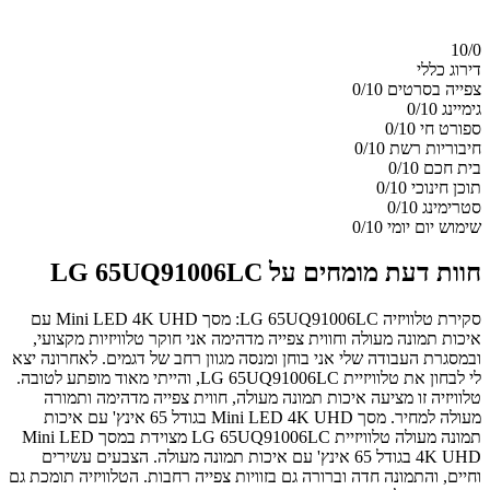
10/
0
דירוג כללי
צפייה בסרטים
0/10
גימיינג
0/10
ספורט חי
0/10
חיבוריות רשת
0/10
בית חכם
0/10
תוכן חינוכי
0/10
סטרימינג
0/10
שימוש יום יומי
0/10
חוות דעת מומחים על LG 65UQ91006LC
סקירת טלוויזיה LG 65UQ91006LC: מסך Mini LED 4K UHD עם
איכות תמונה מעולה וחווית צפייה מדהימה אני חוקר טלוויזיות מקצועי,
ובמסגרת העבודה שלי אני בוחן ומנסה מגוון רחב של דגמים. לאחרונה יצא
לי לבחון את טלוויזיית LG 65UQ91006LC, והייתי מאוד מופתע לטובה.
טלוויזיה זו מציעה איכות תמונה מעולה, חווית צפייה מדהימה ותמורה
מעולה למחיר. מסך Mini LED 4K UHD בגודל 65 אינץ' עם איכות
תמונה מעולה טלוויזיית LG 65UQ91006LC מצוידת במסך Mini LED
4K UHD בגודל 65 אינץ' עם איכות תמונה מעולה. הצבעים עשירים
וחיים, והתמונה חדה וברורה גם בזוויות צפייה רחבות. הטלוויזיה תומכת גם