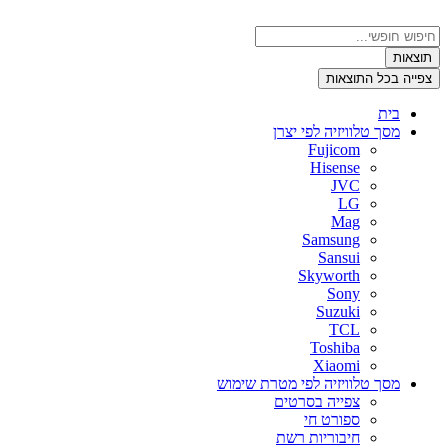
דלג
לתוכן
Search
...
תוצאות
צפייה בכל התוצאות
בית
מסך טלוויזיה לפי יצרן
Fujicom
Hisense
JVC
LG
Mag
Samsung
Sansui
Skyworth
Sony
Suzuki
TCL
Toshiba
Xiaomi
מסך טלוויזיה לפי מטרת שימוש
צפייה בסרטים
ספורט חי
חיבוריות רשת