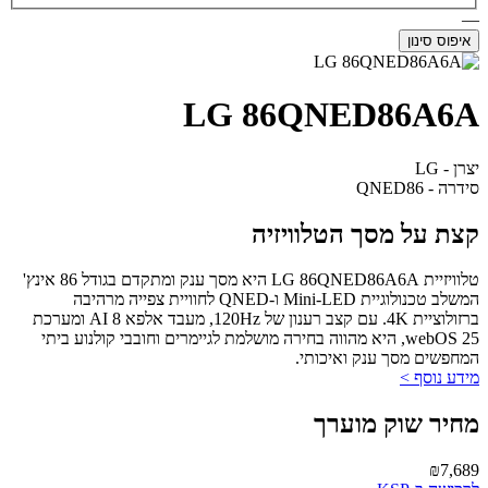
—
איפוס סינון
LG 86QNED86A6A
יצרן - LG
סידרה - QNED86
קצת על מסך הטלוויזיה
טלוויזיית LG 86QNED86A6A היא מסך ענק ומתקדם בגודל 86 אינץ'
המשלב טכנולוגיית Mini-LED ו-QNED לחוויית צפייה מרהיבה
ברזולוציית 4K. עם קצב רענון של 120Hz, מעבד אלפא 8 AI ומערכת
webOS 25, היא מהווה בחירה מושלמת לגיימרים וחובבי קולנוע ביתי
המחפשים מסך ענק ואיכותי.
מידע נוסף >
מחיר שוק מוערך
₪7,689