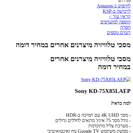
₪7710
לחיפוש ב-Amazon
לרכישה ב-KSP
קרא/י עוד >
הוספה למועדפים
הסרה
דגמים נוספים
מסכי טלוויזיה מיצרנים אחרים במחיר דומה
מסכי טלוויזיה מיצרנים אחרים
במחיר דומה
Sony KD-75X85LAEP
למה כדאי?
- מסך 4K UHD עם תמיכה ב-HDR
- גודל מסך 75 אינץ' מתאים לחללים גדולים
- מערכת צליל מתקדמת
- ממשק משתמש Google TV נוח ואינטואיטיבי