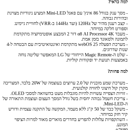
למה כדאי?
- מסך ענק בגודל 86 אינץ' עם פאנל Mini-LED המציע ניגודיות מצוינת
ובהירות גבוהה.
- קצב רענון מהיר של 120Hz (ועד 144Hz ב-VRR) לחוויית גיימינג
וספורט חלקה במיוחד.
- מעבד α8 AI Processor 4K דור 2 המבצע אופטימיזציה מתקדמת
לתמונה ולסאונד בזמן אמת.
- מערכת הפעלה webOS 25 מתקדמת ואינטואיטיבית עם הבטחה ל-4
שנות שדרוגים.
- שלט ה-Magic Remote הייחודי של LG המאפשר שליטה נוחה
באמצעות תנועת יד ופקודות קוליות.
למה פחות?
- מערכת שמע מובנית של 2.0 ערוצים בעוצמה של 20W בלבד, המצריכה
מקרן קול חיצוני לחוויה קולנועית.
- זוויות הצפייה עשויות להיות מוגבלות מעט בהשוואה למסכי OLED.
- צריכת חשמל גבוהה יחסית בשל גודל המסך העצום ועוצמת התאורה של
ה-Mini-LED.
- משקל כבד של 50 ק"ג ללא מעמד, המקשה על התקנה עצמית ודורש
קיר חזק במיוחד.
- השתקפויות עלולות להפריע בחדרים מוארים מאוד למרות הציפוי
המונע.
₪7689