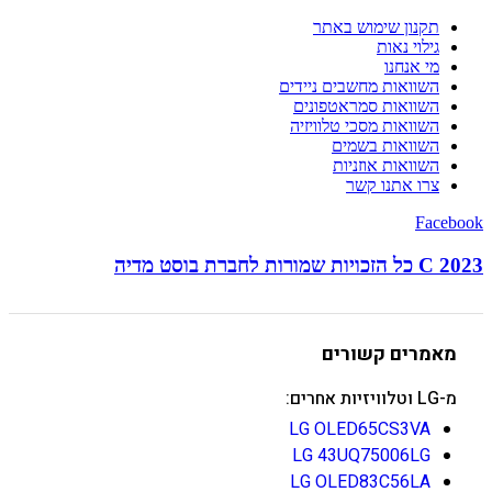
תקנון שימוש באתר
גילוי נאות
מי אנחנו
השוואות מחשבים ניידים
השוואות סמראטפונים
השוואות מסכי טלוויזיה
השוואות בשמים
השוואות אוזניות
צרו אתנו קשר
Facebook
C 2023 כל הזכויות שמורות לחברת בוסט מדיה
מאמרים קשורים
מ-LG וטלוויזיות אחרים:
LG OLED65CS3VA
LG 43UQ75006LG
LG OLED83C56LA