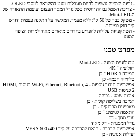
- זוויות הצפייה עשויות להיות מוגבלות מעט בהשוואה למסכי OLED.
- צריכת חשמל גבוהה יחסית בשל גודל המסך העצום ועוצמת התאורה של
ה-Mini-LED.
- משקל כבד של 50 ק"ג ללא מעמד, המקשה על התקנה עצמית ודורש
קיר חזק במיוחד.
- השתקפויות עלולות להפריע בחדרים מוארים מאוד למרות הציפוי
המונע.
מפרט טכני
טכנולוגיית תצוגה - Mini-LED
רזולוציה ־ 4K
תמיכה ב HDR ־ כן
טלוויזיה חכמה- כן
אפשרויות חיבור נוספות - Wi-Fi, Ethernet, Bluetooth, 4 כניסות HDMI,
2 כניסות USB
איכות שמע - גבוהה
תמיכה בשליטה קולית - כן
מאפיינים מרוחקים - כן
התאמה לגיימינג ־ כן
עובי מסך - דק
גודל המסגרת - דק מאוד
אפשרויות הרכבה - תואם להרכבה על קיר VESA 600x400
יעילות אנרגיה - כן