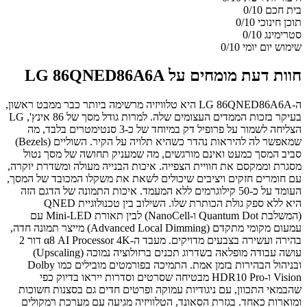
בית חכם
0/10
תוכן חינוכי
0/10
סטרימינג
0/10
שימוש יום יומי
0/10
חוות דעת מומחים על LG 86QNED86A6A
ה-LG 86QNED86A6A היא טלוויזיה מרשימה ביותר כבר ממבט ראשון,
בעיקר בזכות הממדים העצומים שלה. למרות גודל מסך של 86 אינץ', LG
הצליחה לשמור על פרופיל דק במיוחד של כ-3 סנטימטרים בלבד, מה
שמאפשר לה להיראות נהדר כשהיא תלויה על הקיר. השוליים (Bezels)
סביב המסך כמעט ואינם מורגשים, מה שמעניק תחושה של מסך נטול
מסגרת וממקסם את חוויית הצפייה. איכות הבנייה מעולה ומשדרת יוקרה,
עם חומרים חזקים ויציבים שיכולים לשאת את משקלו המכובד של המסך,
העומד על כ-50 קילוגרמים ללא המעמד. איכות התמונה של הדגם הזה
היא ללא ספק גולת הכותרת שלו. השילוב בין טכנולוגיית QNED
(המשלבת Quantum Dot ו-NanoCell) לבין תאורת Mini-LED עם
עמעום מקומי מתקדם (Advanced Local Dimming) מייצר תמונה חדה,
בהירה ועשירה בצבעים מדויקים. מעבד ה-α8 AI Processor 4K דור 2
עושה עבודה מופלאה בשדרוג תכנים ברזולוציה נמוכה (Upscaling)
ובניהול הבהירות בזמן אמת. התמיכה בפורמטים מובילים כמו Dolby
Vision ו-HDR10 Pro מבטיחה שסרטים וסדרות ייראו בדיוק כפי
שהבמאי התכוון, עם ניגודיות עמוקה ופרטים חדים גם בסצנות חשוכות
ומוארות כאחד. בגזרת הסאונד, הטלוויזיה מגיעה עם מערכת רמקולים