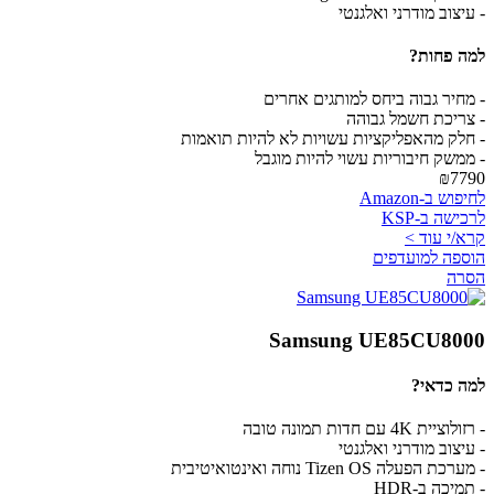
- עיצוב מודרני ואלגנטי
למה פחות?
- מחיר גבוה ביחס למותגים אחרים
- צריכת חשמל גבוהה
- חלק מהאפליקציות עשויות לא להיות תואמות
- ממשק חיבוריות עשוי להיות מוגבל
₪7790
לחיפוש ב-Amazon
לרכישה ב-KSP
קרא/י עוד >
הוספה למועדפים
הסרה
Samsung UE85CU8000
למה כדאי?
- רזולוציית 4K עם חדות תמונה טובה
- עיצוב מודרני ואלגנטי
- מערכת הפעלה Tizen OS נוחה ואינטואיטיבית
- תמיכה ב-HDR