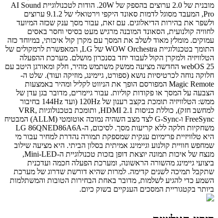
מובנית של 2.0 ערוצים בהספק של 20W. הודות לטכנולוגיית AI Sound
Pro, המעבד מסוגל לדמות סאונד היקפי וירטואלי של 9.1.2 ערוצים
ולשפר את בהירות הדיאלוגים. עם זאת, עבור מסך ענק שכזה המיועד
לחוויה קולנועית, הסאונד המובנה מרגיש מעט בסיסי וחסר באסים
עמוקים. מומלץ מאוד לשלב את המסך עם מקרן קול איכותי, במיוחד כזה
התומך בטכנולוגיית WOW Orchestra של LG, המאפשרת לרמקולים של
הטלוויזיה ולמקרן הקול לעבוד יחד בסנכרון מושלם. מערכת ההפעלה
webOS 25 החדשה מציעה ממשק משתמש מהיר, חלק ומאורגן היטב עם
חלוקה נוחה לכרטיסיות נושא (ספורט, גיימינג, מוזיקה ועוד). שלט ה-
Magic Remote המפורסם הופך את הניווט לקליל ומהיר באמצעות
הצבעה על המסך או פקודות קוליות. עבור גיימרים, מדובר בגן עדן של
ממש: הטלוויזיה תומכת בקצב רענון של 120Hz (ועד 144Hz בחיבור
למחשב חזק), כוללת כניסות HDMI 2.1, ותומכת בטכנולוגיות VRR,
FreeSync ו-G-Sync לצד מצב השהיה נמוכה אוטומטי (ALLM) המבטיח
משחקיות חלקה ללא קריעות מסך. לסיכום, ה-LG 86QNED86A6A
היא טלוויזיית פרימיום ענקית שמספקת תמורה נהדרת למחיר עבור מי
שמחפש חוויית קולנוע וגיימינג אמיתית בסלון הביתי. היא מציעה שילוב
מנצח של איכות תמונה יוצאת דופן בזכות טכנולוגיית ה-Mini-LED,
ביצועי גיימינג מהשורה הראשונה, ומערכת הפעלה חכמה ועדכנית
שתקבל תמיכה לשנים קדימה. למרות שהיא דורשת שדרוג של מערכת
השמע כדי להגיע לשלמות, מדובר באחת הבחירות הטובות והמשתלמות
ביותר בקטגוריית המסכים הענקיים בשוק כיום.