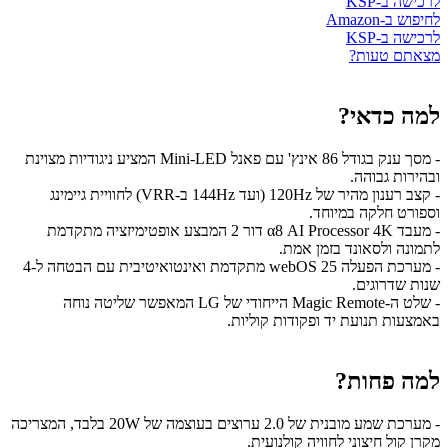
לרכישה ב-KSP
לחיפוש ב-Amazon
לרכישה ב-KSP
מצאתם טעות?
למה כדאי?
- מסך ענק בגודל 86 אינץ' עם פאנל Mini-LED המציע ניגודיות מצוינת
ובהירות גבוהה.
- קצב רענון מהיר של 120Hz (ועד 144Hz ב-VRR) לחוויית גיימינג
וספורט חלקה במיוחד.
- מעבד α8 AI Processor 4K דור 2 המבצע אופטימיזציה מתקדמת
לתמונה ולסאונד בזמן אמת.
- מערכת הפעלה webOS 25 מתקדמת ואינטואיטיבית עם הבטחה ל-4
שנות שדרוגים.
- שלט ה-Magic Remote הייחודי של LG המאפשר שליטה נוחה
באמצעות תנועת יד ופקודות קוליות.
למה פחות?
- מערכת שמע מובנית של 2.0 ערוצים בעוצמה של 20W בלבד, המצריכה
מקרן קול חיצוני לחוויה קולנועית.