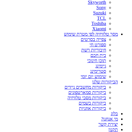
Skyworth
Sony
Suzuki
TCL
Toshiba
Xiaomi
מסך טלוויזיה לפי מטרת שימוש
צפייה בסרטים
ספורט חי
חיבוריות רשת
בית חכם
תוכן חינוכי
גיימינג
סטרימינג
שימוש יום יומי
הביקורות שלנו
ביקורות מחשבים ניידים
ביקורות סמארטפונים
ביקורות מסכי טלוויזיה
ביקורות בשמים
ביקורות אוזניות
בלוג
מי אנחנו?
יצירת קשר
תקנון