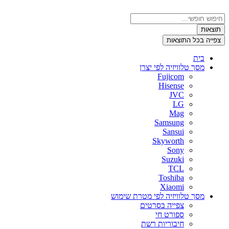
דלג
לתוכן
Search
...
תוצאות
צפייה בכל התוצאות
בית
מסך טלוויזיה לפי יצרן
Fujicom
Hisense
JVC
LG
Mag
Samsung
Sansui
Skyworth
Sony
Suzuki
TCL
Toshiba
Xiaomi
מסך טלוויזיה לפי מטרת שימוש
צפייה בסרטים
ספורט חי
חיבוריות רשת