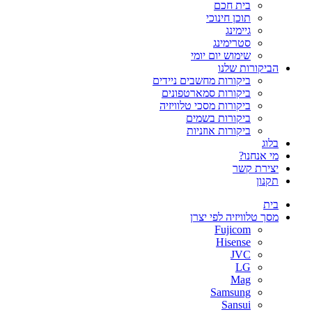
בית חכם
תוכן חינוכי
גיימינג
סטרימינג
שימוש יום יומי
הביקורות שלנו
ביקורות מחשבים ניידים
ביקורות סמארטפונים
ביקורות מסכי טלוויזיה
ביקורות בשמים
ביקורות אוזניות
בלוג
מי אנחנו?
יצירת קשר
תקנון
בית
מסך טלוויזיה לפי יצרן
Fujicom
Hisense
JVC
LG
Mag
Samsung
Sansui