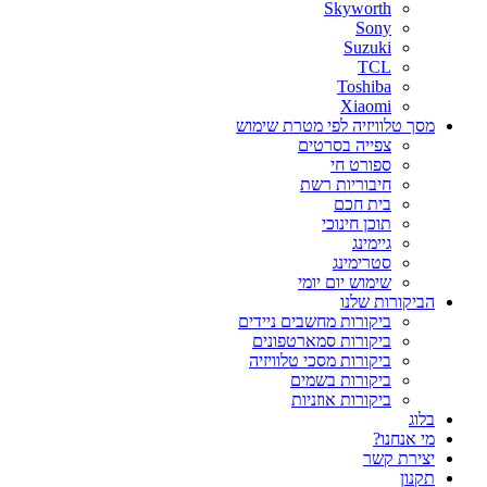
Skyworth
Sony
Suzuki
TCL
Toshiba
Xiaomi
מסך טלוויזיה לפי מטרת שימוש
צפייה בסרטים
ספורט חי
חיבוריות רשת
בית חכם
תוכן חינוכי
גיימינג
סטרימינג
שימוש יום יומי
הביקורות שלנו
ביקורות מחשבים ניידים
ביקורות סמארטפונים
ביקורות מסכי טלוויזיה
ביקורות בשמים
ביקורות אוזניות
בלוג
מי אנחנו?
יצירת קשר
תקנון