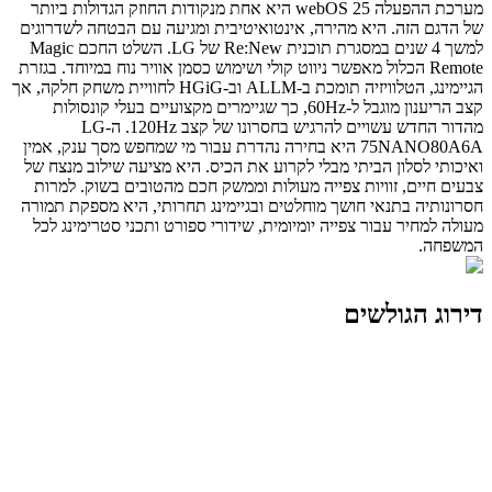
מערכת ההפעלה webOS 25 היא אחת מנקודות החוזק הגדולות ביותר
של הדגם הזה. היא מהירה, אינטואיטיבית ומגיעה עם הבטחה לשדרוגים
למשך 4 שנים במסגרת תוכנית Re:New של LG. השלט החכם Magic
Remote הכלול מאפשר ניווט קולי ושימוש כסמן אוויר נוח במיוחד. בגזרת
הגיימינג, הטלוויזיה תומכת ב-ALLM וב-HGiG לחוויית משחק חלקה, אך
קצב הריענון מוגבל ל-60Hz, כך שגיימרים מקצועיים בעלי קונסולות
מהדור החדש עשויים להרגיש בחסרונו של קצב 120Hz. ה-LG
75NANO80A6A היא בחירה נהדרת עבור מי שמחפש מסך ענק, אמין
ואיכותי לסלון הביתי מבלי לקרוע את הכיס. היא מציעה שילוב מנצח של
צבעים חיים, זוויות צפייה מעולות וממשק חכם מהטובים בשוק. למרות
חסרונותיה בתנאי חושך מוחלטים ובגיימינג תחרותי, היא מספקת תמורה
מעולה למחיר עבור צפייה יומיומית, שידורי ספורט ותכני סטרימינג לכל
המשפחה.
דירוג הגולשים