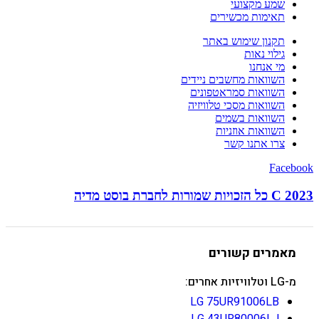
שמע מקצועי
תאימות מכשירים
תקנון שימוש באתר
גילוי נאות
מי אנחנו
השוואות מחשבים ניידים
השוואות סמראטפונים
השוואות מסכי טלוויזיה
השוואות בשמים
השוואות אוזניות
צרו אתנו קשר
Facebook
C 2023 כל הזכויות שמורות לחברת בוסט מדיה
מאמרים קשורים
מ-LG וטלוויזיות אחרים:
LG 75UR91006LB
LG 43UR80006LJ