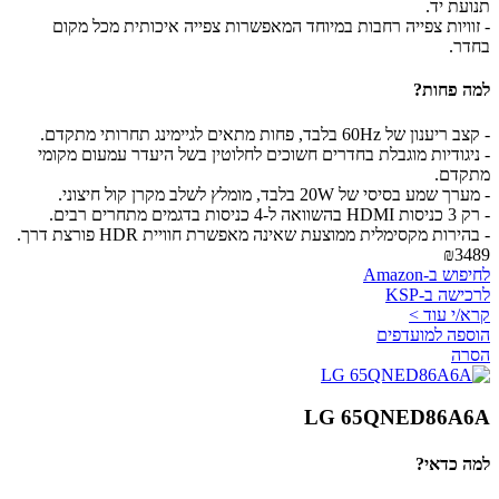
תנועת יד.
- זוויות צפייה רחבות במיוחד המאפשרות צפייה איכותית מכל מקום
בחדר.
למה פחות?
- קצב ריענון של 60Hz בלבד, פחות מתאים לגיימינג תחרותי מתקדם.
- ניגודיות מוגבלת בחדרים חשוכים לחלוטין בשל היעדר עמעום מקומי
מתקדם.
- מערך שמע בסיסי של 20W בלבד, מומלץ לשלב מקרן קול חיצוני.
- רק 3 כניסות HDMI בהשוואה ל-4 כניסות בדגמים מתחרים רבים.
- בהירות מקסימלית ממוצעת שאינה מאפשרת חוויית HDR פורצת דרך.
₪3489
לחיפוש ב-Amazon
לרכישה ב-KSP
קרא/י עוד >
הוספה למועדפים
הסרה
LG 65QNED86A6A
למה כדאי?