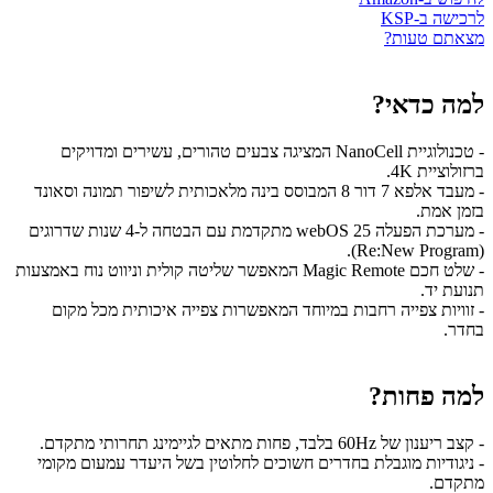
לרכישה ב-KSP
מצאתם טעות?
למה כדאי?
- טכנולוגיית NanoCell המציגה צבעים טהורים, עשירים ומדויקים
ברזולוציית 4K.
- מעבד אלפא 7 דור 8 המבוסס בינה מלאכותית לשיפור תמונה וסאונד
בזמן אמת.
- מערכת הפעלה webOS 25 מתקדמת עם הבטחה ל-4 שנות שדרוגים
(Re:New Program).
- שלט חכם Magic Remote המאפשר שליטה קולית וניווט נוח באמצעות
תנועת יד.
- זוויות צפייה רחבות במיוחד המאפשרות צפייה איכותית מכל מקום
בחדר.
למה פחות?
- קצב ריענון של 60Hz בלבד, פחות מתאים לגיימינג תחרותי מתקדם.
- ניגודיות מוגבלת בחדרים חשוכים לחלוטין בשל היעדר עמעום מקומי
מתקדם.