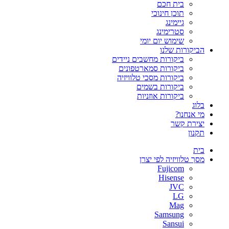
בית חכם
תוכן חינוכי
גיימינג
סטרימינג
שימוש יום יומי
הביקורות שלנו
ביקורות מחשבים ניידים
ביקורות סמארטפונים
ביקורות מסכי טלוויזיה
ביקורות בשמים
ביקורות אוזניות
בלוג
מי אנחנו?
יצירת קשר
תקנון
בית
מסך טלוויזיה לפי יצרן
Fujicom
Hisense
JVC
LG
Mag
Samsung
Sansui