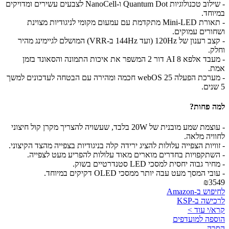
- שילוב טכנולוגיות Quantum Dot ו-NanoCell לצבעים עשירים ומדויקים
במיוחד.
- תאורת Mini-LED מתקדמת עם עמעום מקומי לניגודיות מצוינת
ושחורים עמוקים.
- קצב רענון של 120Hz (ועד 144Hz ב-VRR) המושלם לגיימינג מהיר
וחלק.
- מעבד אלפא 8 AI דור 2 המשפר את איכות התמונה והסאונד בזמן
אמת.
- מערכת הפעלה webOS 25 חכמה ומהירה עם הבטחה לעדכונים למשך
5 שנים.
למה פחות?
- עוצמת שמע מובנית של 20W בלבד, שעשויה להצריך מקרן קול חיצוני
לחוויה מלאה.
- זוויות הצפייה עלולות להציג ירידה קלה בניגודיות בצפייה מהצד הקיצוני.
- השתקפויות בחדרים מוארים מאוד עלולות להפריע מעט לצפייה.
- מחיר גבוה יחסית למסכי LED סטנדרטיים בשוק.
- עובי המסך מעט עבה יותר ממסכי OLED דקיקים במיוחד.
₪3549
לחיפוש ב-Amazon
לרכישה ב-KSP
קרא/י עוד >
הוספה למועדפים
הסרה