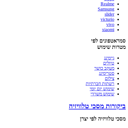
Realme
Samsung
slider
victurio
vivo
xiaomi
סמראטפונים לפי
מטרות שימוש
גיימינג
טיולים
מעקב כושר
סטרימינג
צילום
רשתות חברתיות
שימוש יום יומי
שימוש משרדי
ביקורות מסכי טלוויזיה
מסכי טלוויזיה לפי יצרן