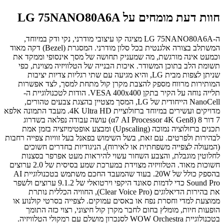
חוות דעת מומחים על LG 75NANO80A6A
ה-LG 75NANO80A6A מציגה קו עיצובי מודרני, נקי ודק במיוחד,
המשתלב בצורה אלגנטית בכל סלון מודרני. המסגרת (Bezel) דקה מאוד
וכמעט אינה מורגשת, מה שמעניק תחושה של מסך אינסופי וממקד את
תשומת הלב בתוכן המשודר. איכות הבנייה של הטלוויזיה מצוינת, כפי
שניתן לצפות מבית LG, והיא מגיעה עם שתי רגליות צדיות יציבות
המותירות מרווח מספק להצבת מקרן קול מתחת למסך, לצד אפשרות
תלייה נוחה על הקיר בתקן VESA 400x400. הודות לטכנולוגיית ה-
NanoCell הייחודית של LG, המסך מצטיין בהצגת צבעים טהורים,
מדויקים ועשירים במיוחד ברזולוציית 4K Ultra HD. מעבד התמונה אלפא
7 דור 8 (α7 AI Processor 4K Gen8) עושה עבודה נפלאה בשדרוג
תכנים ברזולוציה נמוכה (Upscaling) ומבצע אופטימיזציה בזמן אמת
לבהירות ולפרטים. עם זאת, בשל השימוש בפאנל בעל זוויות צפייה רחבות
(המעולה לצפייה משפחתית או לאירוח), הניגודיות בחדרים חשוכים
לחלוטין מוגבלת, והצבע השחור עשוי להיראות מעט אפרפר בסצנות
חשוכות מאוד. הטלוויזיה מצוידת במערכת שמע בסיסית של 2.0 ערוצים
בהספק כולל של 20W. בעוד שהמעבד החכם משתמש בטכנולוגיית AI
Sound Pro כדי לדמות סאונד היקפי וירטואלי של 9.1.2 ערוצים ולשפר
את בהירות הדיאלוגים (Clear Voice Pro), החוויה הכללית נותרת
ממוצעת למדי וחסרת נפח או באסים עמוקים. לצפייה בסרטי קולנוע או
הופעות חיות, מומלץ בחום לחבר מקרן קול חיצוני, רצוי כזה התומך
בטכנולוגיית WOW Orchestra לסנכרון מושלם עם רמקולי הטלוויזיה.