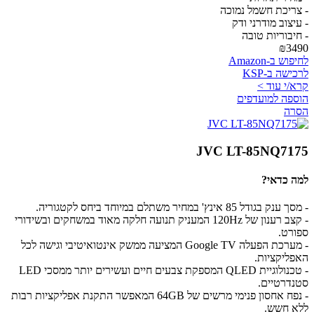
- צריכת חשמל נמוכה
- עיצוב מודרני ודק
- חיבוריות טובה
₪3490
לחיפוש ב-Amazon
לרכישה ב-KSP
קרא/י עוד >
הוספה למועדפים
הסרה
JVC LT-85NQ7175
למה כדאי?
- מסך ענק בגודל 85 אינץ' במחיר משתלם במיוחד ביחס לקטגוריה.
- קצב רענון של 120Hz המעניק תנועה חלקה מאוד במשחקים ובשידורי
ספורט.
- מערכת הפעלה Google TV המציעה ממשק אינטואיטיבי וגישה לכל
האפליקציות.
- טכנולוגיית QLED המספקת צבעים חיים ועשירים יותר ממסכי LED
סטנדרטיים.
- נפח אחסון פנימי מרשים של 64GB המאפשר התקנת אפליקציות רבות
ללא חשש.