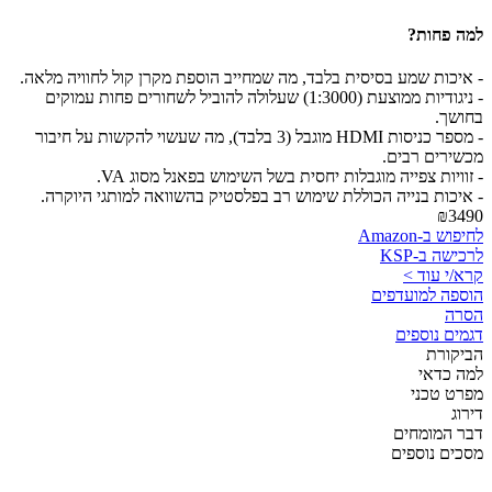
למה פחות?
- איכות שמע בסיסית בלבד, מה שמחייב הוספת מקרן קול לחוויה מלאה.
- ניגודיות ממוצעת (1:3000) שעלולה להוביל לשחורים פחות עמוקים
בחושך.
- מספר כניסות HDMI מוגבל (3 בלבד), מה שעשוי להקשות על חיבור
מכשירים רבים.
- זוויות צפייה מוגבלות יחסית בשל השימוש בפאנל מסוג VA.
- איכות בנייה הכוללת שימוש רב בפלסטיק בהשוואה למותגי היוקרה.
₪3490
לחיפוש ב-Amazon
לרכישה ב-KSP
קרא/י עוד >
הוספה למועדפים
הסרה
דגמים נוספים
הביקורת
למה כדאי
מפרט טכני
דירוג
דבר המומחים
מסכים נוספים