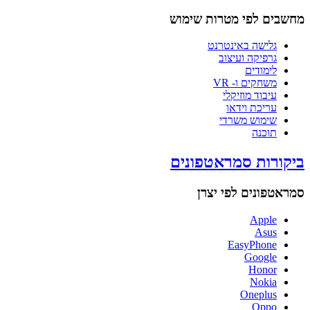
מחשבים לפי מטרות שימוש
גלישה באינטרנט
גרפיקה ועיצוב
לימודים
משחקים ו- VR
עיבוד מוזיקלי
עריכת וידאו
שימוש משרדי
תוכנה
ביקורות סמראטפונים
סמראטפונים לפי יצרן
Apple
Asus
EasyPhone
Google
Honor
Nokia
Oneplus
Oppo