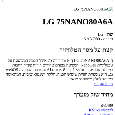
—
LG 75NANO80A6A
יצרן - LG
סידרה - NANO80
קצת על מסך הטלוויזיה
ה-LG 75NANO80A6A היא טלוויזיית 75 אינץ' חכמה המבוססת על
טכנולוגיית NanoCell, המציעה צבעים טהורים וזוויות צפייה רחבות
במיוחד. עם מעבד אלפא 7 דור 8 מבוסס AI ומערכת ההפעלה webOS
25, היא מספקת חוויית שימוש חכמה, חלקה ואינטואיטיבית, המתאימה
במיוחד לסלון משפחתי מואר.
מידע נוסף >
מחיר שוק מוערך
₪3,489
לרכישה ב-KSP
לחיפוש ב-Amazon