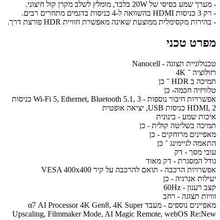
- מערך שמע בסיסי של 20W בלבד, מומלץ לשלב מקרן קול חיצוני.
- רק 3 כניסות HDMI בהשוואה ל-4 כניסות בדגמים מתחרים רבים.
- בהירות מקסימלית ממוצעת שאינה מאפשרת חוויית HDR פורצת דרך.
מפרט טכני
טכנולוגיית תצוגה - Nanocell
רזולוציה ־ 4K
תמיכה ב HDR ־ כן
טלוויזיה חכמה- כן
אפשרויות חיבור נוספות - Wi-Fi 5, Ethernet, Bluetooth 5.1, 3 כניסות
HDMI, 2 כניסות USB, יציאה אופטית
איכות שמע - בינונית
תמיכה בשליטה קולית - כן
מאפיינים מרוחקים - כן
התאמה לגיימינג ־ כן
עובי מסך - דק
גודל המסגרת - דק מאוד
אפשרויות הרכבה - תואם להרכבה על קיר VESA 400x400
יעילות אנרגיה - כן
קצב רענון - 60Hz
זוויות תצוגה - רחב
מאפיינים נוספים - מעבד α7 AI Processor 4K Gen8, 4K Super
Upscaling, Filmmaker Mode, AI Magic Remote, webOS Re:New