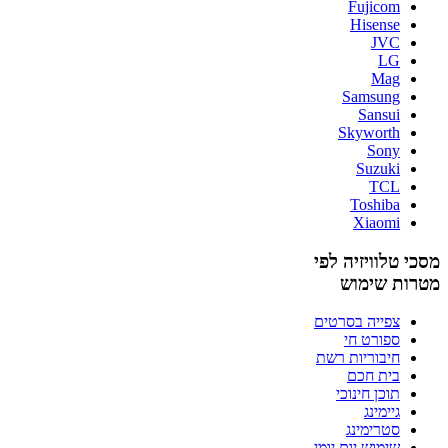
Fujicom
Hisense
JVC
LG
Mag
Samsung
Sansui
Skyworth
Sony
Suzuki
TCL
Toshiba
Xiaomi
מסכי טלוויזיה לפי
מטרות שימוש
צפייה בסרטים
ספורט חי
חיבוריות רשת
בית חכם
תוכן חינוכי
גיימינג
סטרימינג
שימוש יום יומי