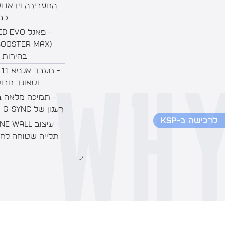
כב
בהירות ש
וסאונד מבו
- תמיכה מלאה ב
רענון של 144Hz, VRR, G-Sync ו-FreeSync.
לרכישה ב-KSP
תלייה שטוחה לחלו