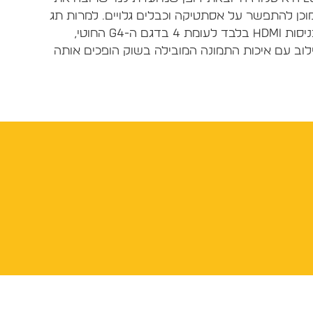
מוכן להתפשר על אסתטיקה וכבלים גלויים. למרות תג
המחיר הגבוה מאוד והעובדה שהיא מציעה 3 כניסות HDMI בלבד לעומת 4 בדגם ה-G4 החוטי,
וב עם איכות התמונה המובילה בשוק הופכים אותה