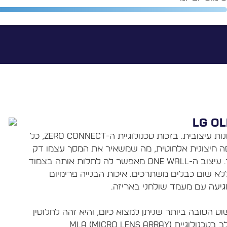
עיצוב ומבנה: ה-LG OLED77M4 היא יצירת אמנות עיצובית. בזכות טכנולוגיית ה-Zero Connect, כל
פסה חיצונית אלחוטית, מה שמשאיר את המסך עצמו דק
להפליא (2.48 ס"מ בלבד) עם כבל חשמל יחיד. עיצוב ה-One Wall מאפשר לה לתלות אותה בצמוד
ללא שום כבלים משתרכים. איכות הבנייה פרימיום
: איכות התמונה של ה-M4 היא פשוט הטובה ביותר שניתן למצוא כיום, והיא זהה לחלוטין
לדגם ה-G4 המוערך. פאנל ה-OLED evo משולב בטכנולוגיית MLA (Micro Lens Array)