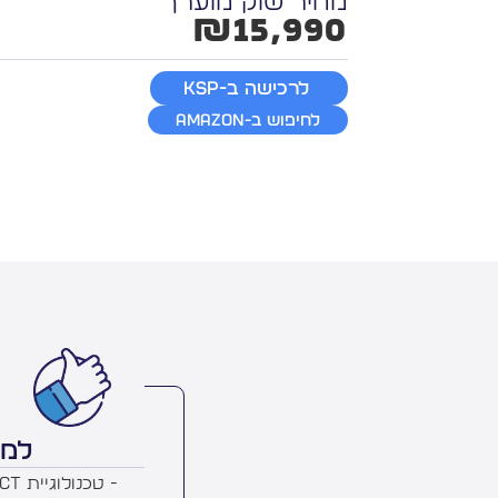
מחיר שוק מוערך
₪15,990
לרכישה ב-KSP
לחיפוש ב-Amazon
למה