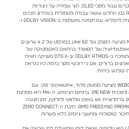
המאפשרת לה להגיע לרמות בהירות חסרות תקדים עבור מסכי OLED, תוך שמירה על ניגודיות
אינסופית וצבעים שחורים מוחלטים. מעבד ה-α11 AI החדש עושה עבודה פנומנלית בשדרוג תכנים
ברזולוציה נמוכה ומציג תמונה חדה, נקייה וטבעית להפליא, עם תמיכה מושלמת ב-Dolby Vision ו-
איכות שמע: מערכת השמע המובנית של ה-M4 מציעה הספק של 60 וואט בפורמט של 4.2 ערוצים.
 מסוגלת לבצע אופטימיזציה של הסאונד בהתאם לאקוסטיקה של
החדר ולדמות סאונד היקפי וירטואלי מרשים. התמיכה ב-Dolby Atmos וב-DTS:X מעניקה חוויית
וגים ברורים, אם כי רוכשי מסך ברמה כזו כנראה
תכונות חכמות וגיימינג: מערכת ההפעלה webOS 24 מציעה ממשק מהיר, אינטואיטיבי ונקי, עם
הבטחה של LG לחמש שנים של שדרוגי תוכנה (תוכנית Re:New). בתחום הגיימינג, ה-M4 היא מפלצת
אמיתית: היא תומכת בקצב רענון של עד 144Hz ברזולוציית 4K באופן אלחוטי לחלוטין, זמן תגובה
אפסי, ותאימות מלאה ל-NVIDIA G-Sync ו-AMD FreeSync Premium. תיבת ה-Zero Connect
שורה תחתונה ותמורה למחיר: ה-LG OLED77M4 היא טלוויזיה יוצאת דופן שמיועדת למי שרוצה את