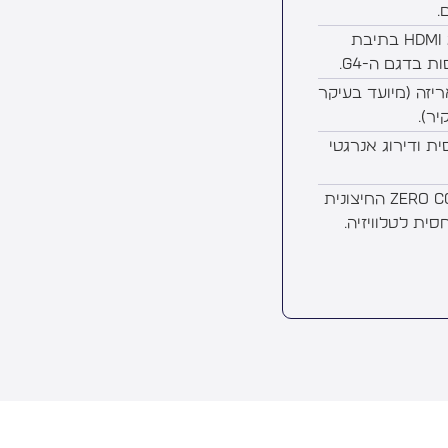
.
- כולל רק 3 כניסות HDMI 2.1 בתיבת
ריזה (מיועד בעיקר
יר).
ת ודירוג אנרגטי
- תלות בתיבת ה-Zero Connect החיצונית
סית לטלוויזיה.