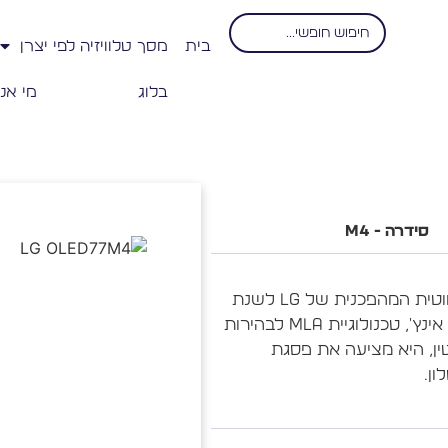
בית
מסך טלוויזיה לפי יצרן
בלוג
מי אנ
סידרה - M4
ה-LG OLED77M4 היא טלוויזיית הדגל האלחוטית המהפכנית של LG לשנת
2024. עם מסך OLED evo מרהיב בגודל 77 אינץ', טכנולוגיית MLA לבהירות
 אלחוטית לחלוטין, היא מציעה את פסגת
ון.