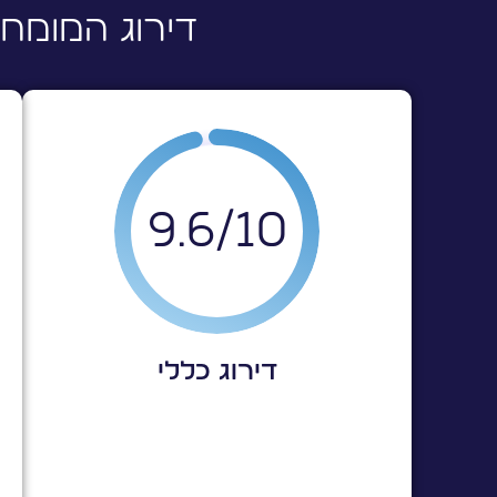
דירוג המומחי
צ
ג
9.6
10/
ס
ח
ב
דירוג כללי
ת
ס
ש