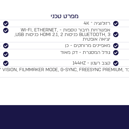
מפרט טכני
רזולוציה ־ 4K
ת
אפשרויות חיבור נוספות - Wi-Fi, Ethernet,
א
Bluetooth, 3 כניסות HDMI 2.1, 2 כניסות USB,
יציאה אופטית
מאפיינים מרוחקים - כן
ה
גודל המסגרת - דק מאוד
0
קצב רענון - 144Hz
ז
מאפיינים נוספים - Zero Connect Box, מעבד ER MODE, G-Sync, FreeSync Premium