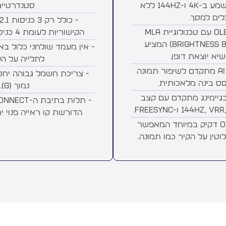
המעבירה וידאו ושמע ב-4K ו-144Hz ללא
סטנדרטיים
לים למסך.
- פאנל OLED evo עם טכנולוגיית MLA
הקישוריות לעומת 4 כניסות בדגם ה-G4.
(Brightness Booster Max) המציע
- אין מעמד שולחני כלול בא
יא יוצאת דופן.
לתלייה על הק
- מעבד אלפא 11 AI מתקדם לשיפור תמונה
- צריכת חשמל גבוהה יחסי
סס בינה מלאכותית.
נמוך (G).
גיימינג מתקדם עם קצב
הדורשת קו ראייה פנוי יח
- עיצוב One Wall דקיק במיוחד המאפשר
טין על הקיר כמו תמונה.