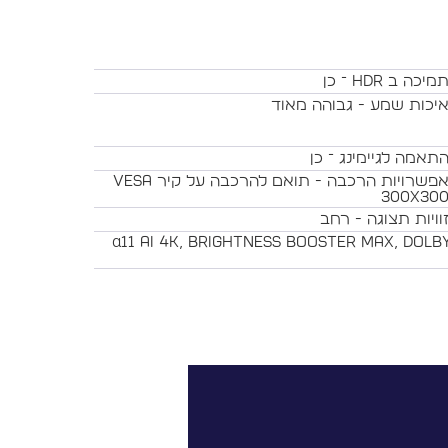
מיכה ב HDR ־ כן
יכות שמע - גבוהה מאוד
תאמה לגיימינג ־ כן
אפשרויות הרכבה - תואם להרכבה על קיר VESA
300x30
וויות תצוגה - רחב
α11 AI 4K, Brightness Booster Max, Dolby Vision, FILMMAK,