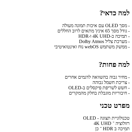
למה כדאי?
- מסך OLED עם איכות תמונה מעולה
- גודל מסך 65 אינץ' מתאים לרוב החללים
- תמיכה ב-4K UHD ו-HDR
- מערכת צליל Dolby Atmos
- ממשק משתמש webOS נוח ואינטואיטיבי
למה פחות?
- מחיר גבוה בהשוואה לדגמים אחרים
- צריכת חשמל גבוהה
- חשש לשריפת פיקסלים ב-OLED
- חיבוריות מוגבלת בחלק מהמקרים
מפרט טכני
טכנולוגיית תצוגה - OLED
רזולוציה ־ 4K UHD
תמיכה ב HDR ־ כן