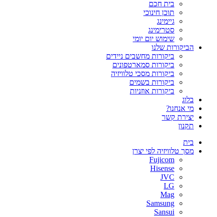
בית חכם
תוכן חינוכי
גיימינג
סטרימינג
שימוש יום יומי
הביקורות שלנו
ביקורות מחשבים ניידים
ביקורות סמארטפונים
ביקורות מסכי טלוויזיה
ביקורות בשמים
ביקורות אוזניות
בלוג
מי אנחנו?
יצירת קשר
תקנון
בית
מסך טלוויזיה לפי יצרן
Fujicom
Hisense
JVC
LG
Mag
Samsung
Sansui