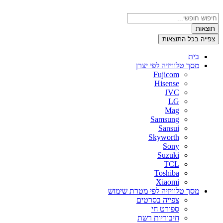
דלג
לתוכן
Search
...
תוצאות
צפייה בכל התוצאות
בית
מסך טלוויזיה לפי יצרן
Fujicom
Hisense
JVC
LG
Mag
Samsung
Sansui
Skyworth
Sony
Suzuki
TCL
Toshiba
Xiaomi
מסך טלוויזיה לפי מטרת שימוש
צפייה בסרטים
ספורט חי
חיבוריות רשת