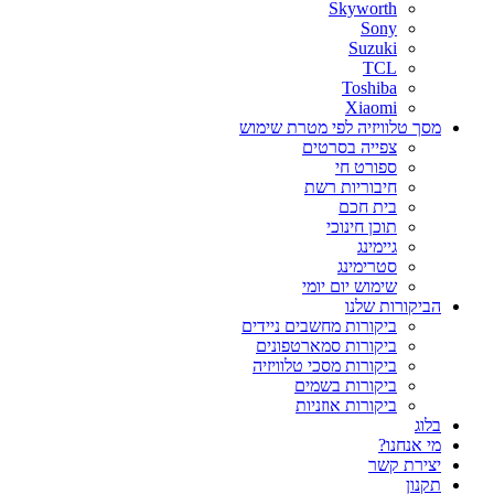
Skyworth
Sony
Suzuki
TCL
Toshiba
Xiaomi
מסך טלוויזיה לפי מטרת שימוש
צפייה בסרטים
ספורט חי
חיבוריות רשת
בית חכם
תוכן חינוכי
גיימינג
סטרימינג
שימוש יום יומי
הביקורות שלנו
ביקורות מחשבים ניידים
ביקורות סמארטפונים
ביקורות מסכי טלוויזיה
ביקורות בשמים
ביקורות אוזניות
בלוג
מי אנחנו?
יצירת קשר
תקנון