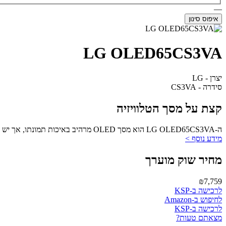
—
איפוס סינון
LG OLED65CS3VA
יצרן - LG
סידרה - CS3VA
קצת על מסך הטלוויזיה
ה-LG OLED65CS3VA הוא מסך OLED מרהיב באיכות תמונתו, אך יש לשקול את המחיר והצריכה.
מידע נוסף >
מחיר שוק מוערך
₪7,759
לרכישה ב-KSP
לחיפוש ב-Amazon
לרכישה ב-KSP
מצאתם טעות?