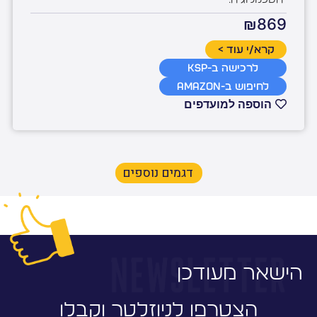
₪869
קרא/י עוד >
לרכישה ב-KSP
לחיפוש ב-Amazon
הוספה למועדפים
דגמים נוספים
הישאר מעודכן
הצטרפו לניוזלטר וקבלו