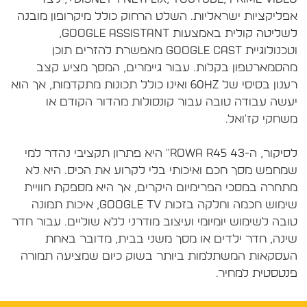
פליקציות ישראליות. השלט הרחוק כולל מיקרופון מובנה
לשליטה קולית באמצעות Google Assistant,
וטכנולוגיית Google Cast מאפשרת להזרים תוכן
הסמארטפון בקלות. עבור גיימרים, המסך מציע קצב
רענון בסיסי של 60Hz ואינו כולל תכונות מתקדמות, אך הוא
עשה עבודה טובה עבור קונסולות מהדור הקודם או
לסיקור, ה-Rowa R45 43" היא פתרון תקציבי נהדר למי
מחפש מסך חכם ואיכותי בלי לקרוע את הכיס. היא לא
תחרה במסכי הפרימיום היקרים, אך היא מספקת חוויית
שימוש חכמה וחלקה בזכות Google TV, איכות תמונה
ובה לשימוש יומיומי ועיצוב מודרני ללא שוליים. עבור חדר
ינה, חדר ילדים או מסך משני בבית, מדובר באחת
עסקאות המשתלמות ביותר בשוק כיום שמציעה תמורה
נטסטית למחיר.