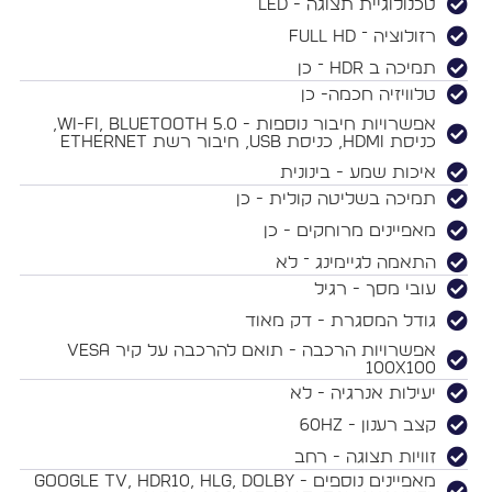
טכנולוגיית תצוגה - LED
רזולוציה ־ Full HD
תמיכה ב HDR ־ כן
טלוויזיה חכמה- כן
אפשרויות חיבור נוספות - Wi-Fi, Bluetooth 5.0,
כניסת HDMI, כניסת USB, חיבור רשת Ethernet
איכות שמע - בינונית
תמיכה בשליטה קולית - כן
מאפיינים מרוחקים - כן
התאמה לגיימינג ־ לא
עובי מסך - רגיל
גודל המסגרת - דק מאוד
אפשרויות הרכבה - תואם להרכבה על קיר VESA
100x100
יעילות אנרגיה - לא
קצב רענון - 60Hz
זוויות תצוגה - רחב
מאפיינים נוספים - Google TV, HDR10, HLG, Dolby