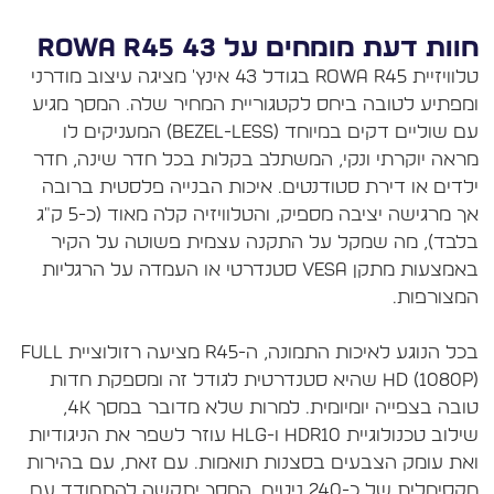
וות דעת מומחים על ROWA R45 43
טלוויזיית Rowa R45 בגודל 43 אינץ' מציגה עיצוב מודרני
מפתיע לטובה ביחס לקטגוריית המחיר שלה. המסך מגיע
עם שוליים דקים במיוחד (Bezel-less) המעניקים לו
ראה יוקרתי ונקי, המשתלב בקלות בכל חדר שינה, חדר
לדים או דירת סטודנטים. איכות הבנייה פלסטית ברובה
אך מרגישה יציבה מספיק, והטלוויזיה קלה מאוד (כ-5 ק"ג
לבד), מה שמקל על התקנה עצמית פשוטה על הקיר
באמצעות מתקן VESA סטנדרטי או העמדה על הרגליות
בכל הנוגע לאיכות התמונה, ה-R45 מציעה רזולוציית Full
HD (1080p) שהיא סטנדרטית לגודל זה ומספקת חדות
טובה בצפייה יומיומית. למרות שלא מדובר במסך 4K,
שילוב טכנולוגיית HDR10 ו-HLG עוזר לשפר את הניגודיות
את עומק הצבעים בסצנות תואמות. עם זאת, עם בהירות
מקסימלית של כ-240 ניטים, המסך יתקשה להתמודד עם