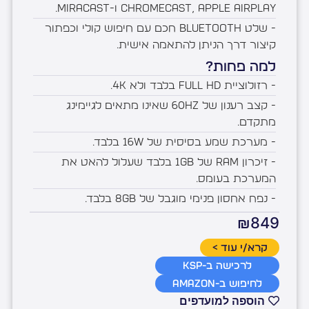
Chromecast, Apple AirPlay ו-Miracast.
- שלט Bluetooth חכם עם חיפוש קולי וכפתור
קיצור דרך הניתן להתאמה אישית.
למה פחות?
- רזולוציית Full HD בלבד ולא 4K.
- קצב רענון של 60Hz שאינו מתאים לגיימינג
מתקדם.
- מערכת שמע בסיסית של 16W בלבד.
- זיכרון RAM של 1GB בלבד שעלול להאט את
המערכת בעומס.
- נפח אחסון פנימי מוגבל של 8GB בלבד.
₪849
קרא/י עוד >
לרכישה ב-KSP
לחיפוש ב-Amazon
הוספה למועדפים