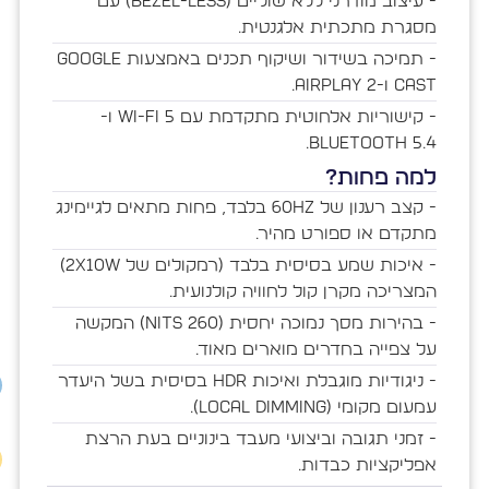
- עיצוב מודרני ללא שוליים (Bezel-less) עם
מסגרת מתכתית אלגנטית.
- תמיכה בשידור ושיקוף תכנים באמצעות Google
Cast ו-AirPlay 2.
- קישוריות אלחוטית מתקדמת עם Wi-Fi 5 ו-
Bluetooth 5.4.
למה פחות?
- קצב רענון של 60Hz בלבד, פחות מתאים לגיימינג
מתקדם או ספורט מהיר.
- איכות שמע בסיסית בלבד (רמקולים של 2x10W)
המצריכה מקרן קול לחוויה קולנועית.
- בהירות מסך נמוכה יחסית (260 nits) המקשה
על צפייה בחדרים מוארים מאוד.
- ניגודיות מוגבלת ואיכות HDR בסיסית בשל היעדר
עמעום מקומי (Local Dimming).
- זמני תגובה וביצועי מעבד בינוניים בעת הרצת
אפליקציות כבדות.