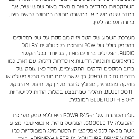
שתקפויות בחדרים מוארים מאוד באור שמש ישיר, אך
חדר שינה חשוך או בתאורה מתונה התמונה נראית חיה,
ערכת השמע של הטלוויזיה מבוססת על שני רמקולים
בהספק כולל של 20W ותומכת בטכנולוגיית Dolby
Audio. הצלילים ברורים מאוד, במיוחד בכל הקשור
דיאלוגים ותוכניות חדשות או סדרות דרמה. עם זאת, כמו
רוב המסכים הדקים והתקציביים, חסר כאן עומק של
דרים נמוכים (באס), כך שאם אתם חובבי סרטי פעולה או
וזיקה עוצמתית, מומלץ לחבר מקרן קול חיצוני או רמקול
Bluetooth, תהליך שמתבצע בקלות הודות לקישוריות
גולת הכותרת של ה-Rowa R45 היא ללא ספק מערכת
ההפעלה Google TV. הממשק מהיר, אינטואיטיבי ומציע
ישה מלאה לכל אפליקציות הסטרימינג הפופולריות כמו
Netflix, YouTube, Prime Video ו-Disney+, לצד