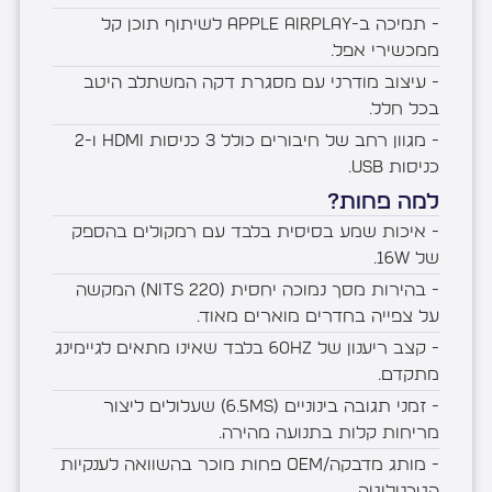
- תמיכה ב-Apple AirPlay לשיתוף תוכן קל
ממכשירי אפל.
- עיצוב מודרני עם מסגרת דקה המשתלב היטב
בכל חלל.
- מגוון רחב של חיבורים כולל 3 כניסות HDMI ו-2
כניסות USB.
למה פחות?
- איכות שמע בסיסית בלבד עם רמקולים בהספק
של 16W.
- בהירות מסך נמוכה יחסית (220 nits) המקשה
על צפייה בחדרים מוארים מאוד.
- קצב ריענון של 60Hz בלבד שאינו מתאים לגיימינג
מתקדם.
- זמני תגובה בינוניים (6.5ms) שעלולים ליצור
מריחות קלות בתנועה מהירה.
- מותג מדבקה/OEM פחות מוכר בהשוואה לענקיות
הטכנולוגיה.