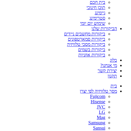
בית חכם
תוכן חינוכי
גיימינג
סטרימינג
שימוש יום יומי
הביקורות שלנו
ביקורות מחשבים ניידים
ביקורות סמארטפונים
ביקורות מסכי טלוויזיה
ביקורות בשמים
ביקורות אוזניות
בלוג
מי אנחנו?
יצירת קשר
תקנון
בית
מסך טלוויזיה לפי יצרן
Fujicom
Hisense
JVC
LG
Mag
Samsung
Sansui