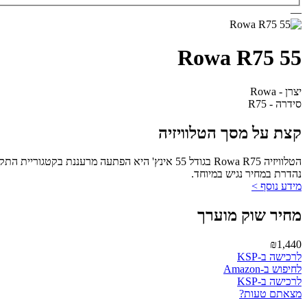
—
Rowa R75 55
יצרן - Rowa
סידרה - R75
קצת על מסך הטלוויזיה
נהדרת במחיר נגיש במיוחד.
מידע נוסף >
מחיר שוק מוערך
₪1,440
לרכישה ב-KSP
לחיפוש ב-Amazon
לרכישה ב-KSP
מצאתם טעות?