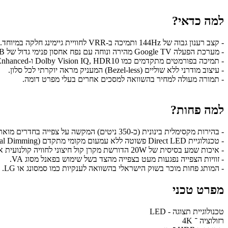
למה כדאי?
- קצב רענון גבוה של 144Hz ותמיכה ב-VRR לחוויית גיימינג חלקה במיוחד.
- מערכת הפעלה Google TV מהירה ונוחה עם נפח אחסון פנימי גדול של 32GB.
- תמיכה בפורמטים מתקדמים כמו Dolby Vision IQ, HDR10 ו-IMAX Enhanced.
- עיצוב מודרני ללא שוליים (Bezel-less) המעניק מראה יוקרתי לכל סלון.
- תמורה מעולה למחיר בהשוואה למסכים אחרים בעלי מפרט דומה.
למה פחות?
- בהירות מקסימלית בינונית (כ-350 ניטים) המקשה על צפייה בחדרים מוארים מאוד.
- טכנולוגיית Direct LED פשוטה ללא עמעום מקומי מתקדם (Local Dimming).
- איכות שמע בסיסית של 20W הדורשת מקרן קול חיצוני לחוויה קולנועית אמיתית.
- זוויות הצפייה נפגעות מעט בצפייה מהצד בשל שימוש בפאנל מסוג VA.
- המותג פחות מוכר בשוק הישראלי בהשוואה לענקיות כמו סמסונג או LG.
מפרט טכני
טכנולוגיית תצוגה - LED
רזולוציה ־ 4K