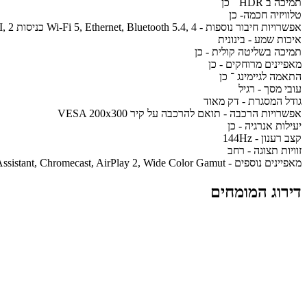
תמיכה ב HDR ־ כן
טלוויזיה חכמה- כן
אפשרויות חיבור נוספות - Wi-Fi 5, Ethernet, Bluetooth 5.4, 4 כניסות HDMI, 2 כניסות USB, AirPlay 2
איכות שמע - בינונית
תמיכה בשליטה קולית - כן
מאפיינים מרוחקים - כן
התאמה לגיימינג ־ כן
עובי מסך - רגיל
גודל המסגרת - דק מאוד
אפשרויות הרכבה - תואם להרכבה על קיר VESA 200x300
יעילות אנרגיה - כן
קצב רענון - 144Hz
זוויות תצוגה - רחב
מאפיינים נוספים - Dolby Vision IQ, IMAX Enhanced, AiPQ Pro Processor, Google Assistant, Chromecast, AirPlay 2, Wide Color Gamut
דירוג המומחים