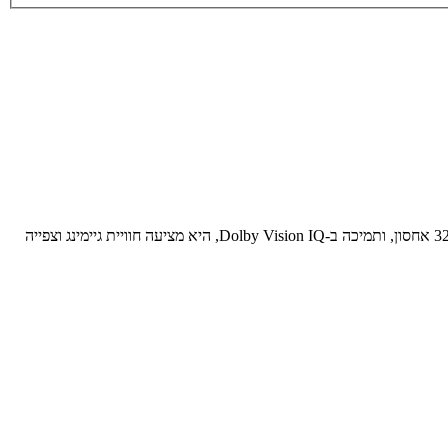
הטלוויזיה Rowa R75 בגודל 55 אינץ' היא הפתעה מרעננת בקטגוריית התקציב. עם קצב רענון של 144Hz, מערכת Google TV חכמה ומהירה עם 32GB אחסון, ותמיכה ב-Dolby Vision IQ, היא מציעה חוויית גיימינג וצפייה