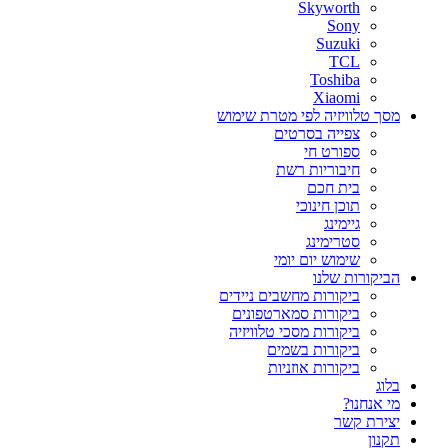
Skyworth
Sony
Suzuki
TCL
Toshiba
Xiaomi
מסך טלוויזיה לפי מטרת שימוש
צפייה בסרטים
ספורט חי
חיבוריות רשת
בית חכם
תוכן חינוכי
גיימינג
סטרימינג
שימוש יום יומי
הביקורות שלנו
ביקורות מחשבים ניידים
ביקורות סמארטפונים
ביקורות מסכי טלוויזיה
ביקורות בשמים
ביקורות אוזניות
בלוג
מי אנחנו?
יצירת קשר
תקנון