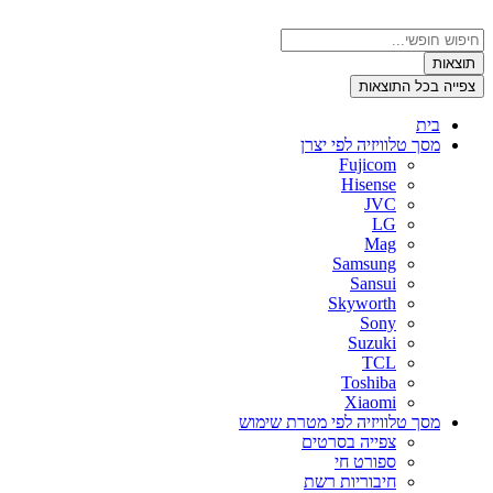
דלג
לתוכן
Search
...
תוצאות
צפייה בכל התוצאות
בית
מסך טלוויזיה לפי יצרן
Fujicom
Hisense
JVC
LG
Mag
Samsung
Sansui
Skyworth
Sony
Suzuki
TCL
Toshiba
Xiaomi
מסך טלוויזיה לפי מטרת שימוש
צפייה בסרטים
ספורט חי
חיבוריות רשת