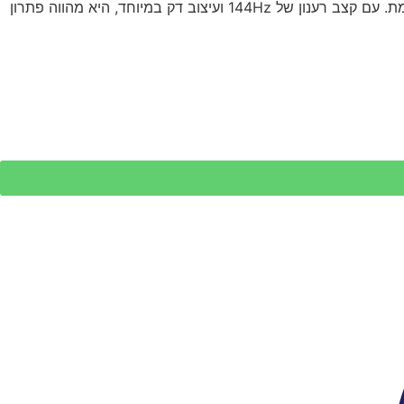
ה-Samsung 65QN70F היא טלוויזיית Neo QLED 4K מסדרת 2025, המציעה שילוב של טכנולוגיית Mini-LED ובינה מלאכותית מתקדמת. עם קצב רענון של 144Hz ועיצוב דק במיוחד, היא מהווה פתרון