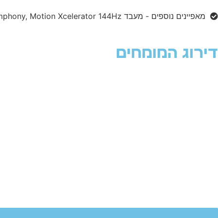
מאפיינים נוספים - מעבד NQ4 AI Gen2, Quantum Matrix Technology, 4K AI Upscaling, Samsung Vision AI, Q-Symphony, Motion Xcelerator 144Hz
דירוג המומחים