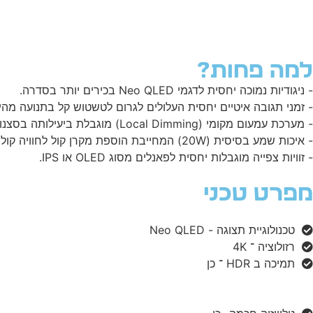
למה פחות?
- ניגודיות נמוכה יחסית לדגמי Neo QLED בכירים יותר בסדרה.
- זמני תגובה איטיים יחסית העלולים לגרום לטשטוש קל בתנועה מהי
- מערכת עמעום מקומי (Local Dimming) מוגבלת ביעילותה בסצנות חשוכות.
- איכות שמע בסיסית (20W) המחייבת הוספת מקרן קול לחוויה קולנועית.
- זוויות צפייה מוגבלות יחסית לפאנלים מסוג OLED או IPS.
מפרט טכני
טכנולוגיית תצוגה - Neo QLED
רזולוציה ־ 4K
תמיכה ב HDR ־ כן