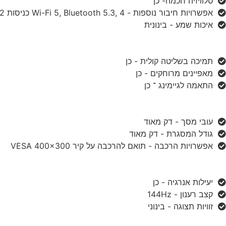
טלוויזיה חכמה- כן
אפשרויות חיבור נוספות - Wi-Fi 5, Bluetooth 5.3, 4 כניסות HDMI 2.1, 2 כניסות USB, Ethernet, אופטי
איכות שמע - בינונית
תמיכה בשליטה קולית - כן
מאפיינים מרוחקים - כן
התאמה לגיימינג ־ כן
עובי מסך - דק מאוד
גודל המסגרת - דק מאוד
אפשרויות הרכבה - תואם להרכבה על קיר VESA 400x300
יעילות אנרגיה - כן
קצב רענון - 144Hz
זוויות תצוגה - בינוני