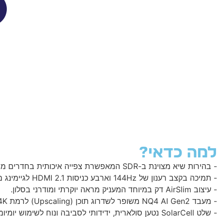
למה כדאי?
- בהירות שיא מצוינת ב-SDR המאפשרת צפייה איכותית בחדרים מוארים.
- תמיכה בקצב רענון של 144Hz וארבע כניסות HDMI 2.1 לגיימינג מתקדם.
- עיצוב AirSlim דק במיוחד המעניק מראה יוקרתי ומודרני בסלון.
- מעבד NQ4 AI Gen2 משופר לשדרוג תוכן (Upscaling) לרמת 4K חדה.
- שלט SolarCell נטען סולארית, ידידותי לסביבה ונוח לשימוש יומיומי.