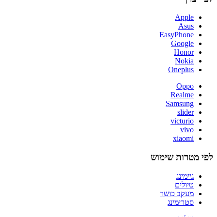
Apple
Asus
EasyPhone
Google
Honor
Nokia
Oneplus
Oppo
Realme
Samsung
slider
victurio
vivo
xiaomi
לפי מטרות שימוש
גיימינג
טיולים
מעקב כושר
סטרימינג