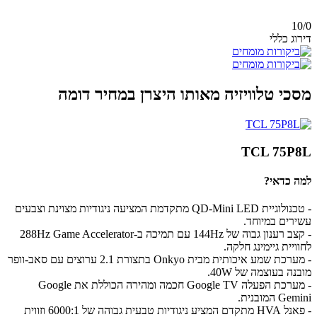
10/
0
דירוג כללי
מסכי טלוויזיה מאותו היצרן במחיר דומה
TCL 75P8L
למה כדאי?
- טכנולוגיית QD-Mini LED מתקדמת המציעה ניגודיות מצוינת וצבעים
עשירים במיוחד.
- קצב רענון גבוה של 144Hz עם תמיכה ב-288Hz Game Accelerator
לחוויית גיימינג חלקה.
- מערכת שמע איכותית מבית Onkyo בתצורת 2.1 ערוצים עם סאב-וופר
מובנה בעוצמה של 40W.
- מערכת הפעלה Google TV חכמה ומהירה הכוללת את Google
Gemini המובנית.
- פאנל HVA מתקדם המציע ניגודיות טבעית גבוהה של 6000:1 וזווית