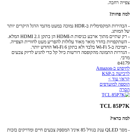
צפייה רחבה.
למה פחות?
- הבהירות המקסימלית ב-HDR נמוכה במעט מדגמי הדגל היקרים יותר
של המותג.
- רק שתיים מתוך ארבע כניסות ה-HDMI הן בתקן HDMI 2.1 המלא.
- השתקפויות בחדר מואר מאוד עלולות להפריע מעט לחוויית הצפייה.
- תמיכה ב-Wi-Fi 5 בלבד ולא בתקן Wi-Fi 6 החדש יותר.
- הגדרות התמונה מהקופסה דורשות כיול קל כדי להגיע לדיוק צבעים
מרבי.
₪4179
לחיפוש ב-Amazon
לרכישה ב-KSP
קרא/י עוד >
הוספה למועדפים
הסרה
TCL 85P7K
למה כדאי?
- מסך QLED ענק בגודל 85 אינץ' המספק צבעים חיים ומדויקים בזכות