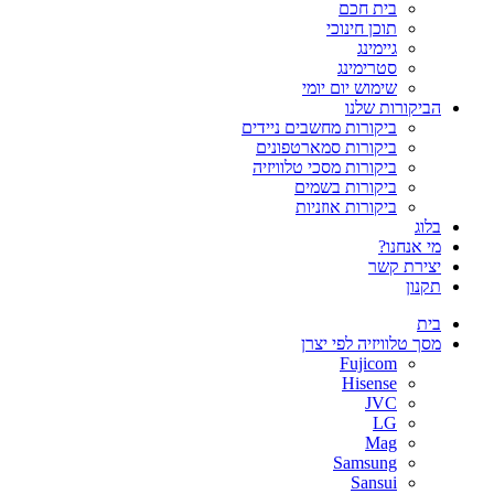
בית חכם
תוכן חינוכי
גיימינג
סטרימינג
שימוש יום יומי
הביקורות שלנו
ביקורות מחשבים ניידים
ביקורות סמארטפונים
ביקורות מסכי טלוויזיה
ביקורות בשמים
ביקורות אוזניות
בלוג
מי אנחנו?
יצירת קשר
תקנון
בית
מסך טלוויזיה לפי יצרן
Fujicom
Hisense
JVC
LG
Mag
Samsung
Sansui