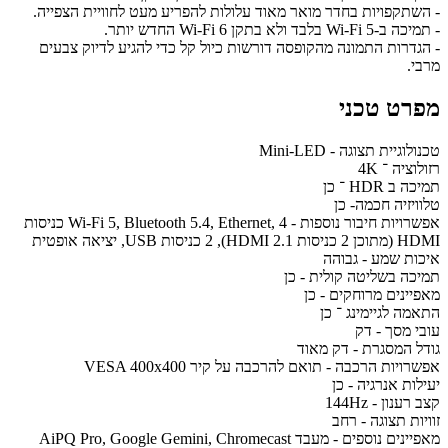
- השתקפויות בחדר מואר מאוד עלולות להפריע מעט לחוויית הצפייה.
- תמיכה ב-Wi-Fi 5 בלבד ולא בתקן Wi-Fi 6 החדש יותר.
- הגדרות התמונה מהקופסה דורשות כיול קל כדי להגיע לדיוק צבעים
מרבי.
מפרט טכני
טכנולוגיית תצוגה - Mini-LED
רזולוציה ־ 4K
תמיכה ב HDR ־ כן
טלוויזיה חכמה- כן
אפשרויות חיבור נוספות - Wi-Fi 5, Bluetooth 5.4, Ethernet, 4 כניסות
HDMI (מתוכן 2 כניסות HDMI 2.1), 2 כניסות USB, יציאה אופטית
איכות שמע - גבוהה
תמיכה בשליטה קולית - כן
מאפיינים מרוחקים - כן
התאמה לגיימינג ־ כן
עובי מסך - דק
גודל המסגרת - דק מאוד
אפשרויות הרכבה - תואם להרכבה על קיר VESA 400x400
יעילות אנרגיה - כן
קצב רענון - 144Hz
זוויות תצוגה - רחב
מאפיינים נוספים - מעבד AiPQ Pro, Google Gemini, Chromecast