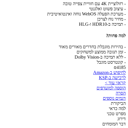
- רזולוציית 4K עם חוויית צפייה טובה
- עיצוב פשוט ואלגנטי
- מערכת הפעלה WebOS נוחה ואינטואיטיבית
- מחיר נוח לצרכן
- תמיכה ב-HDR10 ו-HLG
למה פחות?
- בהירות מוגבלת בחדרים מאורים מאוד
- זמן תגובה ממוצע למשחקים
- ללא תמיכה ב-Dolby Vision
- קונטרסט מוגבל
₪4185
לחיפוש ב-Amazon
לרכישה ב-KSP
קרא/י עוד >
הוספה למועדפים
הסרה
דגמים נוספים
הביקורת
למה כדאי
מפרט טכני
דירוג
דבר המומחים