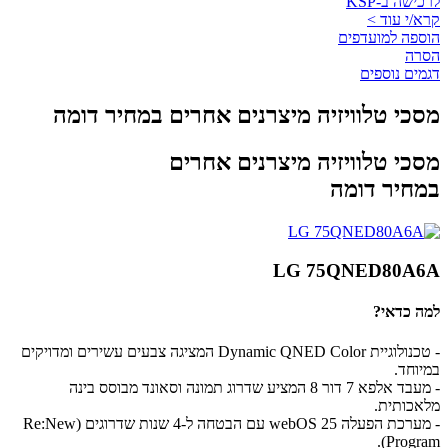
לרכישה ב-KSP
קרא/י עוד >
הוספה למועדפים
הסרה
דגמים נוספים
מסכי טלוויזיה מיצרנים אחרים במחיר דומה
מסכי טלוויזיה מיצרנים אחרים
במחיר דומה
LG 75QNED80A6A
למה כדאי?
- טכנולוגיית Dynamic QNED Color המציגה צבעים עשירים ומדויקים
במיוחד.
- מעבד אלפא 7 דור 8 המציע שדרוג תמונה וסאונד מבוסס בינה
מלאכותית.
- מערכת הפעלה webOS 25 עם הבטחה ל-4 שנות שדרוגים (Re:New
Program).