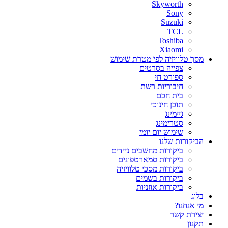
Skyworth
Sony
Suzuki
TCL
Toshiba
Xiaomi
מסך טלוויזיה לפי מטרת שימוש
צפייה בסרטים
ספורט חי
חיבוריות רשת
בית חכם
תוכן חינוכי
גיימינג
סטרימינג
שימוש יום יומי
הביקורות שלנו
ביקורות מחשבים ניידים
ביקורות סמארטפונים
ביקורות מסכי טלוויזיה
ביקורות בשמים
ביקורות אוזניות
בלוג
מי אנחנו?
יצירת קשר
תקנון