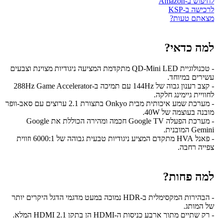
לחיפוש ב-Amazon
לרכישה ב-KSP
מצאתם טעות?
למה כדאי?
- טכנולוגיית QD-Mini LED מתקדמת המציעה ניגודיות מצוינת וצבעים
עשירים במיוחד.
- קצב רענון גבוה של 144Hz עם תמיכה ב-288Hz Game Accelerator
לחוויית גיימינג חלקה.
- מערכת שמע איכותית מבית Onkyo בתצורת 2.1 ערוצים עם סאב-וופר
מובנה בעוצמה של 40W.
- מערכת הפעלה Google TV חכמה ומהירה הכוללת את Google
Gemini המובנית.
- פאנל HVA מתקדם המציע ניגודיות טבעית גבוהה של 6000:1 וזווית
צפייה רחבה.
למה פחות?
- הבהירות המקסימלית ב-HDR נמוכה במעט מדגמי הדגל היקרים יותר
של המותג.
- רק שתיים מתוך ארבע כניסות ה-HDMI הן בתקן HDMI 2.1 המלא.