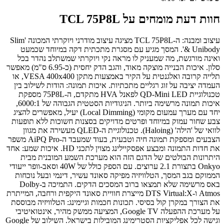
חוות דעת מומחים על TCL 75P8L
עיצוב ומבנה: ה-TCL 75P8L מציגה עיצוב מודרני ויוקרתי המכונה 'Slim
& Unibody'. המסך מגיע עם מסגרת מתכתית דקה במיוחד שכמעט
ואינה מורגשת, מה שמעניק לו מראה נקי ויוקרתי שמשתלב נהדר בכל
סלון. איכות הבנייה מוצקה מאוד, והגב הדק יחסית (כ-6.95 ס"מ) מאפשר
תלייה קרובה ואלגנטית על הקיר באמצעות מתקן VESA 400x400, או
העמדה יציבה על זוג רגליים מתכתיות. איכות תמונה: הודות לשילוב בין
טכנולוגיית QD-Mini LED לפאנל HVA מתקדם, ה-75P8L מספקת
איכות תמונה מרשימה ביותר. הניגודיות הסטטית הגבוהה של 6000:1,
יחד עם מערך עמעום מקומי (Local Dimming) יעיל, מאפשרים להציג
צבע שחור עמוק במיוחד ופרטים מדויקים בסצנות חשוכות ללא תופעות
לוואי של 'הילה' (Haloing). טכנולוגיית ה-QLED מעשירה את מגוון
הצבעים ומספקת תמונה חיה וטבעית, בעוד שמעבד ה-AiPQ Pro משפר
את חדות התמונה ומבצע אפסקיילינג מצוין לתכני HD. איכות שמע: אחד
היתרונות הבולטים של הדגם הזה הוא מערכת השמע המובנית מבית
Onkyo בתצורת 2.1 ערוצים. עם הספק כולל של 40W וסאב-וופר ייעודי
הממוקם בגב המסך, הטלוויזיה מפיקה סאונד עשיר, דינמי ובעל נוכחות
באס מרשימה שלא תמצאו ברוב המסכים הדקים. התמיכה ב-Dolby
Atmos ו-DTS Virtual:X מייצרת חוויית סאונד היקפית ורחבה, המייתרת
את הצורך במקרן קול בסיסי. תכונות חכמות וגיימינג: הטלוויזיה מבוססת
על מערכת ההפעלה Google TV, המציעה ממשק מהיר, אינטואיטיבי
וגישה לכל אפליקציות הסטרימינג המובילות בישראל. השילוב של Google