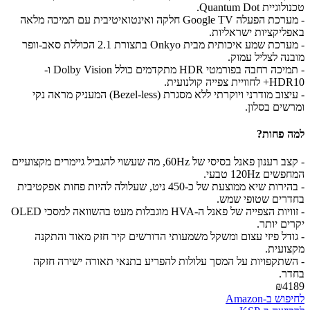
טכנולוגיית Quantum Dot.
- מערכת הפעלה Google TV חלקה ואינטואיטיבית עם תמיכה מלאה
באפליקציות ישראליות.
- מערכת שמע איכותית מבית Onkyo בתצורת 2.1 הכוללת סאב-וופר
מובנה לצליל עמוק.
- תמיכה רחבה בפורמטי HDR מתקדמים כולל Dolby Vision ו-
HDR10+ לחוויית צפייה קולנועית.
- עיצוב מודרני ויוקרתי ללא מסגרת (Bezel-less) המעניק מראה נקי
ומרשים בסלון.
למה פחות?
- קצב רענון פאנל בסיסי של 60Hz, מה שעשוי להגביל גיימרים מקצועיים
המחפשים 120Hz טבעי.
- בהירות שיא ממוצעת של כ-450 ניט, שעלולה להיות פחות אפקטיבית
בחדרים שטופי שמש.
- זוויות הצפייה של פאנל ה-HVA מוגבלות מעט בהשוואה למסכי OLED
יקרים יותר.
- גודל פיזי עצום ומשקל משמעותי הדורשים קיר חזק מאוד והתקנה
מקצועית.
- השתקפויות על המסך עלולות להפריע בתנאי תאורה ישירה חזקה
בחדר.
₪4189
לחיפוש ב-Amazon