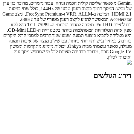
Gemini מאפשר שליטה קולית חכמה ונוחה. עבור גיימרים, מדובר בגן עדן
של ממש: המסך תומך בקצב רענון טבעי של 144Hz, כולל שתי כניסות
HDMI 2.1, תמיכה ב-VRR, ALLM ו-FreeSync Premium, ומצב Game
Accelerator המאפשר להגיע לקצב רענון מטורף של עד 288Hz
ברזולוציית Full HD. תמורה למחיר וסיכום: ה-TCL 75P8L היא ללא
ספק אחת הטלוויזיות המשתלמות ביותר בקטגוריית ה-QD-Mini LED.
היא מצליחה להביא ביצועי תמונה ושמע שמתקרבים למסכי הדגל היקרים
בהרבה, במחיר נגיש ותחרותי ביותר. עם שילוב מנצח של איכות תמונה
מעולה, סאונד עוצמתי מבית Onkyo, יכולות גיימינג מתקדמות וממשק
Google TV חכם, מדובר בבחירה מצוינת לכל מי שמחפש מסך ענק
ואיכותי לסלון.
דירוג הגולשים