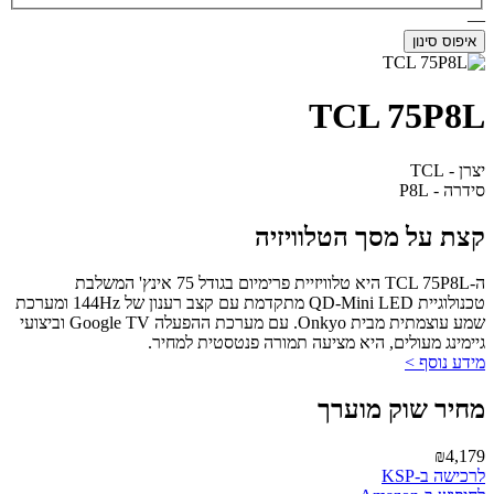
—
איפוס סינון
TCL 75P8L
יצרן - TCL
סידרה - P8L
קצת על מסך הטלוויזיה
ה-TCL 75P8L היא טלוויזיית פרימיום בגודל 75 אינץ' המשלבת
טכנולוגיית QD-Mini LED מתקדמת עם קצב רענון של 144Hz ומערכת
שמע עוצמתית מבית Onkyo. עם מערכת ההפעלה Google TV וביצועי
גיימינג מעולים, היא מציעה תמורה פנטסטית למחיר.
מידע נוסף >
מחיר שוק מוערך
₪4,179
לרכישה ב-KSP