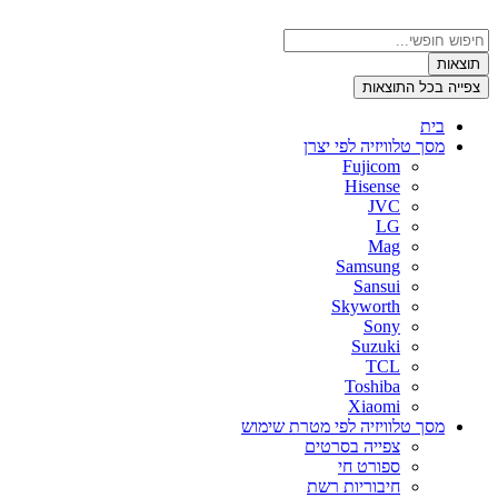
דלג
לתוכן
Search
...
תוצאות
צפייה בכל התוצאות
בית
מסך טלוויזיה לפי יצרן
Fujicom
Hisense
JVC
LG
Mag
Samsung
Sansui
Skyworth
Sony
Suzuki
TCL
Toshiba
Xiaomi
מסך טלוויזיה לפי מטרת שימוש
צפייה בסרטים
ספורט חי
חיבוריות רשת