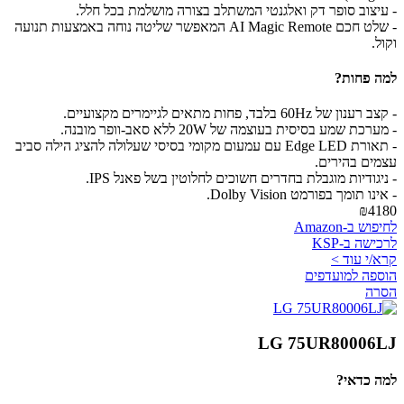
- עיצוב סופר דק ואלגנטי המשתלב בצורה מושלמת בכל חלל.
- שלט חכם AI Magic Remote המאפשר שליטה נוחה באמצעות תנועה
וקול.
למה פחות?
- קצב רענון של 60Hz בלבד, פחות מתאים לגיימרים מקצועיים.
- מערכת שמע בסיסית בעוצמה של 20W ללא סאב-וופר מובנה.
- תאורת Edge LED עם עמעום מקומי בסיסי שעלולה להציג הילה סביב
עצמים בהירים.
- ניגודיות מוגבלת בחדרים חשוכים לחלוטין בשל פאנל IPS.
- אינו תומך בפורמט Dolby Vision.
₪4180
לחיפוש ב-Amazon
לרכישה ב-KSP
קרא/י עוד >
הוספה למועדפים
הסרה
LG 75UR80006LJ
למה כדאי?