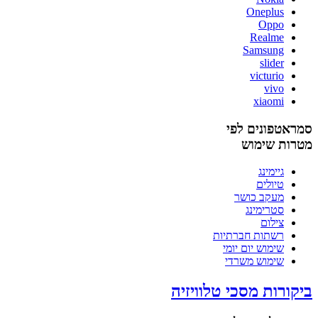
Oneplus
Oppo
Realme
Samsung
slider
victurio
vivo
xiaomi
סמראטפונים לפי
מטרות שימוש
גיימינג
טיולים
מעקב כושר
סטרימינג
צילום
רשתות חברתיות
שימוש יום יומי
שימוש משרדי
ביקורות מסכי טלוויזיה