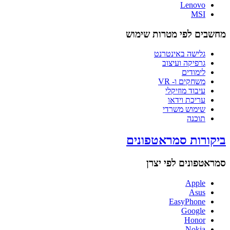
Lenovo
MSI
מחשבים לפי מטרות שימוש
גלישה באינטרנט
גרפיקה ועיצוב
לימודים
משחקים ו- VR
עיבוד מוזיקלי
עריכת וידאו
שימוש משרדי
תוכנה
ביקורות סמראטפונים
סמראטפונים לפי יצרן
Apple
Asus
EasyPhone
Google
Honor
Nokia