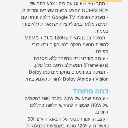
- מסך QLED Pro עם כיסוי צבע רחב של
95% DCI-P3 המציג צבעים עשירים ומדויקים.
- מערכת הפעלה Google TV חלקה ונוחה עם
תמיכה מלאה באפליקציות ישראליות ללא צורך
בממיר.
- תמיכה בטכנולוגיית DLG 120Hz ו-MEMC
לחוויית תנועה חלקה במשחקים ובשידורי
ספורט.
- עיצוב מודרני ודק במיוחד ללא מסגרת
(Frameless) המשתלב היטב בכל סלון.
- תמיכה בפורמטים מתקדמים כמו Dolby
Vision ו-Dolby Atmos לחוויית קולנוע ביתי.
למה פחות?
- עוצמת שמע של 20W בלבד (שני רמקולים
של 10W) שעשויה להרגיש חלשה בחללים
גדולים.
- קצב הרענון הטבעי של הפאנל הוא 60Hz,
כאשר ה-120Hz מושג באמצעות טכנולוגיית