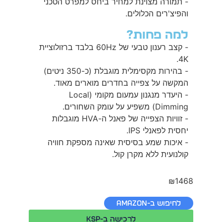
- תמורה מצוינת למחיר ביחס למפרט הטכני
והפיצ'רים הכלולים.
למה פחות?
- קצב רענון טבעי של 60Hz בלבד ברזולוציית
4K.
- בהירות מקסימלית מוגבלת (כ-350 ניטים)
המקשה על צפייה בחדרים מוארים מאוד.
- היעדר מנגנון עמעום מקומי (Local
Dimming) משפיע על עומק השחורים.
- זוויות הצפייה של פאנל ה-HVA מוגבלות
יחסית לפאנלי IPS.
- איכות שמע בסיסית שאינה מספקת חוויה
קולנועית ללא מקרן קול.
₪1468
לחיפוש ב-Amazon
לרכישה ב-KSP