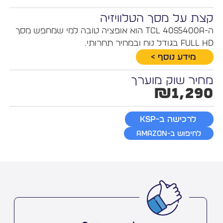
צת על מסך הטלוויזיה
ה-TCL 40S5400A הוא אופציה טובה למי שמחפש מסך
Full H בגודל נוח ובמחיר תחרותי.
מידע נוסף >
חיר שוק מוערך
₪1,29
לרכישה ב-KSP
לחיפוש ב-Amazon