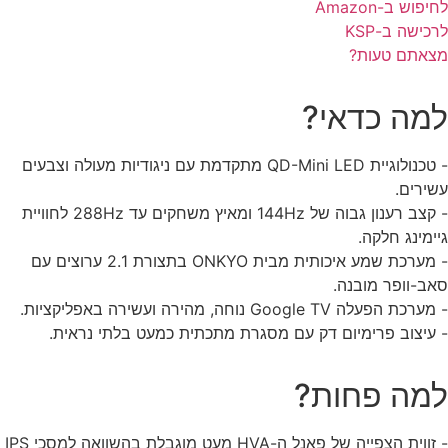
פוש ב-Amazon
כישה ב-KSP
אתם טעות?
מה כדאי?
- טכנולוגיית QD-Mini LED מתקדמת עם ניגודיות מעולה וצבעים
ירים.
- קצב רענון גבוה של 144Hz ומאיץ משחקים עד 288Hz לחוויית
ימינג חלקה.
- מערכת שמע איכותית מבית ONKYO בתצורת 2.1 ערוצים עם
ב-וופר מובנה.
כת הפעלה Google TV נוחה, מהירה ועשירה באפליקציות.
עיצוב פרימיום דק עם מסגרת מתכתית כמעט בלתי נראית.
מה פחות?
- זווית הצפייה של פאנל ה-HVA מעט מוגבלת בהשוואה למסכי IPS