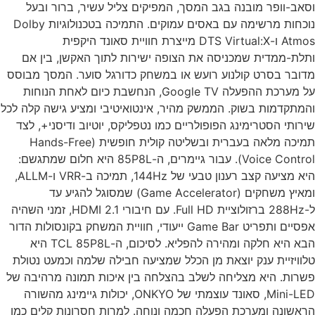
אב-וופר מובנה בגב המסך, המפיקים צליל עשיר, ברור ובעל
נוכחות מרשימה עם באסים עמוקים. התמיכה בטכנולוגיות Dolby
Atmos ו-DTS Virtual:X מייצרת חוויית סאונד היקפית
לת-ממדית שמכניסה את הצופה ישירות לתוך האקשן, בין אם
ובר בסרט קולנוע רועש או במשחק כדורגל סוער. המסך מבוסס
על מערכת ההפעלה Google TV, הנחשבת כיום לאחת הנוחות
מתקדמות בשוק. הממשק מהיר, אינטואיטיבי ומציע גישה קלה לכל
רותי הסטרימינג הפופולריים כמו נטפליקס, יוטיוב ודיסני+, לצד
תמיכה מלאה בעברית ובשליטה קולית חופשית (Hands-Free
Voice Control). עבור גיימרים, ה-85P8L היא חלום שמתגשם:
היא מציעה קצב רענון טבעי של 144Hz, תמיכה ב-VRR ו-ALLM,
ומאיץ משחקים (Game Accelerator) שמסוגל להגיע עד
ל-288Hz ברזולוציית Full HD. עם חיבורי HDMI 2.1, זמני השהיה
אפסיים ותפריט Game Bar ייעודי, חוויית המשחק בקונסולות הדור
הבא היא חלקה ומהירה להפליא. לסיכום, ה-TCL 85P8L היא
וויזיית ענק יוצאת מן הכלל שמציעה חבילה שלמה וכמעט נטולת
רות. היא מצליחה לשלב בהצלחה בין איכות תמונה מרהיבה של
Mini-LED, סאונד עוצמתי של ONKYO, יכולות גיימינג מהשורה
אשונה ומערכת הפעלה חכמה ונוחה. למרות חסרונות קלים כמו