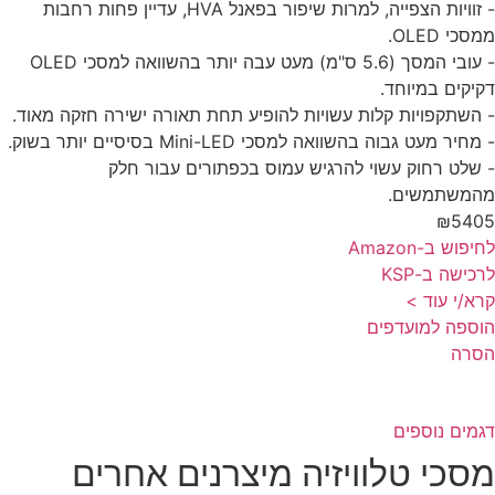
- זוויות הצפייה, למרות שיפור בפאנל HVA, עדיין פחות רחבות
כי OLED.
- עובי המסך (5.6 ס"מ) מעט עבה יותר בהשוואה למסכי OLED
יקים במיוחד.
השתקפויות קלות עשויות להופיע תחת תאורה ישירה חזקה מאוד.
חיר מעט גבוה בהשוואה למסכי Mini-LED בסיסיים יותר בשוק.
שלט רחוק עשוי להרגיש עמוס בכפתורים עבור חלק
משתמשים.
₪540
פוש ב-Amazon
כישה ב-KSP
א/י עוד >
ספה למועדפים
סרה
מים נוספים
סכי טלוויזיה מיצרנים אחרים