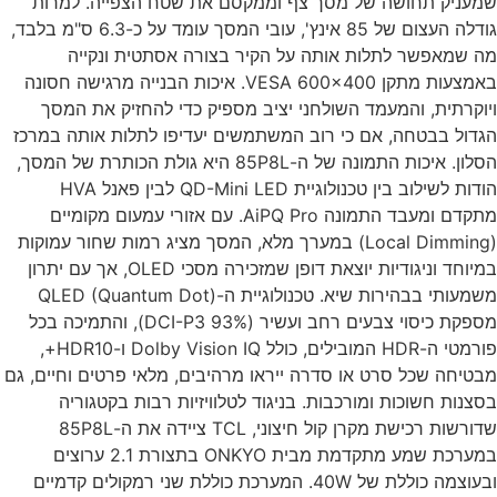
עניק תחושה של מסך צף וממקסם את שטח הצפייה. למרות
גודלה העצום של 85 אינץ', עובי המסך עומד על כ-6.3 ס"מ בלבד,
 שמאפשר לתלות אותה על הקיר בצורה אסתטית ונקייה
באמצעות מתקן VESA 600x400. איכות הבנייה מרגישה חסונה
וקרתית, והמעמד השולחני יציב מספיק כדי להחזיק את המסך
דול בבטחה, אם כי רוב המשתמשים יעדיפו לתלות אותה במרכז
הסלון. איכות התמונה של ה-85P8L היא גולת הכותרת של המסך,
הודות לשילוב בין טכנולוגיית QD-Mini LED לבין פאנל HVA
מתקדם ומעבד התמונה AiPQ Pro. עם אזורי עמעום מקומיים
(Local Dimming) במערך מלא, המסך מציג רמות שחור עמוקות
במיוחד וניגודיות יוצאת דופן שמזכירה מסכי OLED, אך עם יתרון
משמעותי בבהירות שיא. טכנולוגיית ה-QLED (Quantum Dot)
מספקת כיסוי צבעים רחב ועשיר (93% DCI-P3), והתמיכה בכל
פורמטי ה-HDR המובילים, כולל Dolby Vision IQ ו-HDR10+,
טיחה שכל סרט או סדרה ייראו מרהיבים, מלאי פרטים וחיים, גם
צנות חשוכות ומורכבות. בניגוד לטלוויזיות רבות בקטגוריה
שדורשות רכישת מקרן קול חיצוני, TCL ציידה את ה-85P8L
במערכת שמע מתקדמת מבית ONKYO בתצורת 2.1 ערוצים
ובעוצמה כוללת של 40W. המערכת כוללת שני רמקולים קדמיים