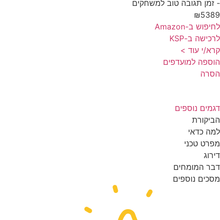
זמן תגובה טוב למשחקים
₪538
פוש ב-Amazon
כישה ב-KSP
א/י עוד >
ספה למועדפים
סרה
מים נוספים
יקורת
ה כדאי
רט טכני
רוג
ר המומחים
כים נוספים