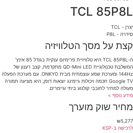
TCL 85P8
ן - TCL
דרה - P8L
צת על מסך הטלוויזיה
ה-TCL 85P8L היא טלוויזיית פרימיום ענקית בגודל 85 אינץ'
המשלבת טכנולוגיית QD-Mini LED מתקדמת, קצב רענון של
144Hz ומערכת שמע עוצמתית מבית ONKYO. עם מערכת הפעלה
Google TV חכמה ויכולות גיימינג יוצאות דופן, היא מציעה תמורה
ולה למחיר לחובבי קולנוע ביתי וגיימרים.
דע נוסף >
חיר שוק מוערך
₪5,2
כישה ב-KSP