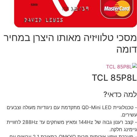
סכי טלוויזיה מאותו היצרן במחיר
ומה
TCL 85P8
מה כדאי?
- טכנולוגיית QD-Mini LED מתקדמת עם ניגודיות מעולה וצבעים
ירים.
- קצב רענון גבוה של 144Hz ומאיץ משחקים עד 288Hz לחוויית
ימינג חלקה.
- מערכת שמע איכותית מבית ONKYO בתצורת 2.1 ערוצים עם