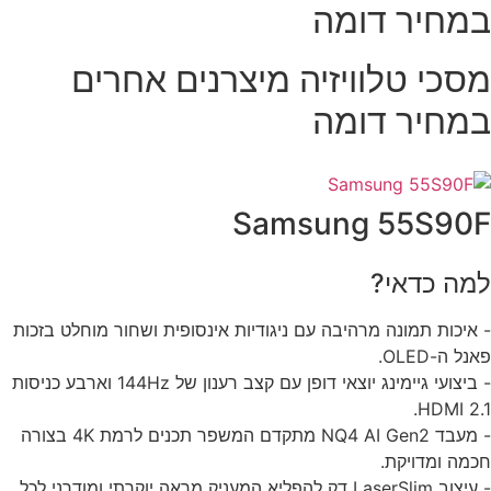
מחיר דומה
סכי טלוויזיה מיצרנים אחרים
מחיר דומה
Samsung 55S90
מה כדאי?
איכות תמונה מרהיבה עם ניגודיות אינסופית ושחור מוחלט בזכות
ל ה-OLED.
- ביצועי גיימינג יוצאי דופן עם קצב רענון של 144Hz וארבע כניסות
HDMI 2.
- מעבד NQ4 AI Gen2 מתקדם המשפר תכנים לרמת 4K בצורה
מה ומדויקת.
- עיצוב LaserSlim דק להפליא המעניק מראה יוקרתי ומודרני לכל