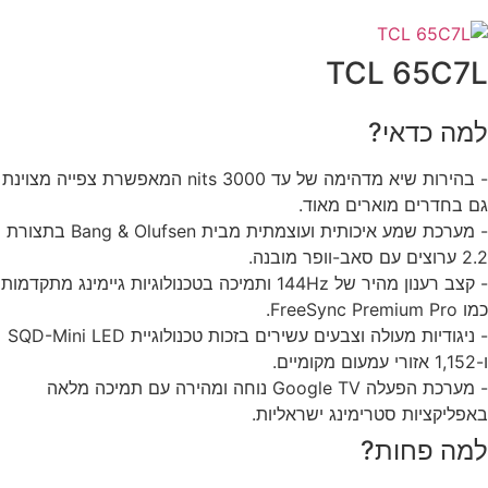
TCL 65C7
מה כדאי?
- בהירות שיא מדהימה של עד 3000 nits המאפשרת צפייה מצוינת
 בחדרים מוארים מאוד.
- מערכת שמע איכותית ועוצמתית מבית Bang & Olufsen בתצורת
 סאב-וופר מובנה.
- קצב רענון מהיר של 144Hz ותמיכה בטכנולוגיות גיימינג מתקדמות
FreeSync Premiu.
- ניגודיות מעולה וצבעים עשירים בזכות טכנולוגיית SQD-Mini LED
ם.
- מערכת הפעלה Google TV נוחה ומהירה עם תמיכה מלאה
פליקציות סטרימינג ישראליות.
מה פחות?