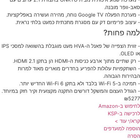
ב-וופר מובנה.
כת הפעלה Google TV נוחה, מהירה ועשירה באפליקציות.
עיצוב פרימיום דק עם מסגרת מתכתית כמעט בלתי נראית.
מה פחות?
- זווית הצפייה של פאנל ה-HVA מעט מוגבלת בהשוואה למסכי IPS
OL.
ק שתיים מתוך ארבע כניסות ה-HDMI הן בתקן HDMI 2.1.
השתקפויות עלולות להפריע בחדרים מוארים מאוד למרות
הירות הגבוהה.
 ב-Wi-Fi 5 בלבד ולא בתקן Wi-Fi 6 החדיש יותר.
הגודל העצום והמשקל דורשים התקנה מקצועית וקיר חזק במיוחד.
₪527
פוש ב-Amazon
כישה ב-KSP
א/י עוד >
ספה למועדפים
סרה