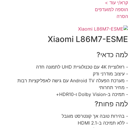
א/י עוד >
ספה למועדפים
סרה
Xiaomi L86M7-ESM
מה כדאי?
וציית 4K עם טכנולוגיית UHD לתמונה חדה
עיצוב מודרני ודק
כת הפעלה Android TV עם גישה לאפליקציות רבות
מחיר תחרותי
יכה ב-Dolby Vision ו-HDR10+
מה פחות?
בהירות טובה אך קונטרסט מוגבל
לא תמיכה ב-HDMI 2.1