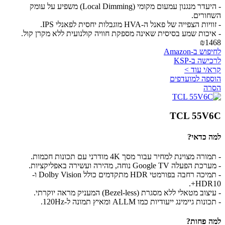
- היעדר מנגנון עמעום מקומי (Local Dimming) משפיע על עומק
השחורים.
- זוויות הצפייה של פאנל ה-HVA מוגבלות יחסית לפאנלי IPS.
- איכות שמע בסיסית שאינה מספקת חוויה קולנועית ללא מקרן קול.
₪1468
לחיפוש ב-Amazon
לרכישה ב-KSP
קרא/י עוד >
הוספה למועדפים
הסרה
TCL 55V6C
למה כדאי?
- תמורה מצוינת למחיר עבור מסך 4K מודרני עם תכונות חכמות.
- מערכת הפעלה Google TV נוחה, מהירה ועשירה באפליקציות.
- תמיכה רחבה בפורמטי HDR מתקדמים כולל Dolby Vision ו-
HDR10+.
- עיצוב מטאלי ללא מסגרת (Bezel-less) המעניק מראה יוקרתי.
- תכונות גיימינג ייעודיות כמו ALLM ומאיץ תמונה ל-120Hz.
למה פחות?