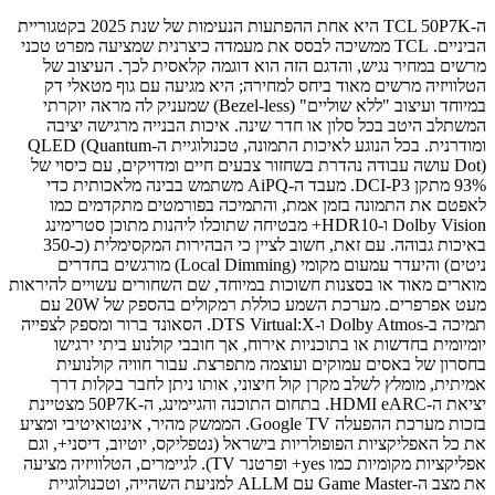
ה-TCL 50P7K היא אחת ההפתעות הנעימות של שנת 2025 בקטגוריית
הביניים. TCL ממשיכה לבסס את מעמדה כיצרנית שמציעה מפרט טכני
מרשים במחיר נגיש, והדגם הזה הוא דוגמה קלאסית לכך. העיצוב של
הטלוויזיה מרשים מאוד ביחס למחירה; היא מגיעה עם גוף מטאלי דק
במיוחד ועיצוב "ללא שוליים" (Bezel-less) שמעניק לה מראה יוקרתי
המשתלב היטב בכל סלון או חדר שינה. איכות הבנייה מרגישה יציבה
ומודרנית. בכל הנוגע לאיכות התמונה, טכנולוגיית ה-QLED (Quantum
Dot) עושה עבודה נהדרת בשחזור צבעים חיים ומדויקים, עם כיסוי של
93% מתקן DCI-P3. מעבד ה-AiPQ משתמש בבינה מלאכותית כדי
לאפטם את התמונה בזמן אמת, והתמיכה בפורמטים מתקדמים כמו
Dolby Vision ו-HDR10+ מבטיחה שתוכלו ליהנות מתוכן סטרימינג
באיכות גבוהה. עם זאת, חשוב לציין כי הבהירות המקסימלית (כ-350
ניטים) והיעדר עמעום מקומי (Local Dimming) מורגשים בחדרים
מוארים מאוד או בסצנות חשוכות במיוחד, שם השחורים עשויים להיראות
מעט אפרפרים. מערכת השמע כוללת רמקולים בהספק של 20W עם
תמיכה ב-Dolby Atmos ו-DTS Virtual:X. הסאונד ברור ומספק לצפייה
יומיומית בחדשות או בתוכניות אירוח, אך חובבי קולנוע ביתי ירגישו
בחסרון של באסים עמוקים ועוצמה מתפרצת. עבור חוויה קולנועית
אמיתית, מומלץ לשלב מקרן קול חיצוני, אותו ניתן לחבר בקלות דרך
יציאת ה-HDMI eARC. בתחום התוכנה והגיימינג, ה-50P7K מצטיינת
בזכות מערכת ההפעלה Google TV. הממשק מהיר, אינטואיטיבי ומציע
את כל האפליקציות הפופולריות בישראל (נטפליקס, יוטיוב, דיסני+, וגם
אפליקציות מקומיות כמו yes+ ופרטנר TV). לגיימרים, הטלוויזיה מציעה
את מצב ה-Game Master עם ALLM למניעת השהייה, וטכנולוגיית