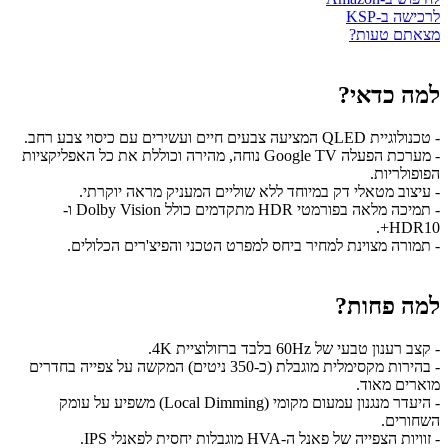
לרכישה ב-KSP
מצאתם טעות?
למה כדאי?
- טכנולוגיית QLED המציעה צבעים חיים ועשירים עם כיסוי צבע רחב.
- מערכת הפעלה Google TV נוחה, מהירה וכוללת את כל האפליקציות
הפופולריות.
- עיצוב מטאלי דק במיוחד ללא שוליים המעניק מראה יוקרתי.
- תמיכה מלאה בפורמטי HDR מתקדמים כולל Dolby Vision ו-
HDR10+.
- תמורה מצוינת למחיר ביחס למפרט הטכני והפיצ'רים הכלולים.
למה פחות?
- קצב רענון טבעי של 60Hz בלבד ברזולוציית 4K.
- בהירות מקסימלית מוגבלת (כ-350 ניטים) המקשה על צפייה בחדרים
מוארים מאוד.
- היעדר מנגנון עמעום מקומי (Local Dimming) משפיע על עומק
השחורים.
- זוויות הצפייה של פאנל ה-HVA מוגבלות יחסית לפאנלי IPS.