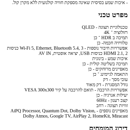
- איכות שמע בסיסית שאינה מספקת חוויה קולנועית ללא מקרן קול.
מפרט טכני
טכנולוגיית תצוגה - QLED
רזולוציה ־ 4K
תמיכה ב HDR ־ כן
טלוויזיה חכמה- כן
אפשרויות חיבור נוספות - Wi-Fi 5, Ethernet, Bluetooth 5.4, 3 כניסות
HDMI 2.1, 2 כניסות USB, יציאה אופטית, AV IN
איכות שמע - בינונית
תמיכה בשליטה קולית - כן
מאפיינים מרוחקים - כן
התאמה לגיימינג ־ כן
עובי מסך - דק
גודל המסגרת - דק מאוד
אפשרויות הרכבה - תואם להרכבה על קיר VESA 300x300
יעילות אנרגיה - כן
קצב רענון - 60Hz
זוויות תצוגה - רחב
מאפיינים נוספים - AiPQ Processor, Quantum Dot, Dolby Vision,
Dolby Atmos, Google TV, AirPlay 2, HomeKit, Miracast
דירוג המומחים