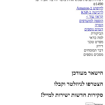
₪1490
לחיפוש ב-Amazon
לרכישה ב-KSP
קרא/י עוד >
הוספה למועדפים
הסרה
דגמים נוספים
הביקורת
למה כדאי
מפרט טכני
דירוג
דבר המומחים
מסכים נוספים
הישאר מעודכן
הצטרפו לניוזלטר וקבלו
סקירות חדשות ישירות למייל!
אימייל