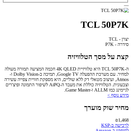
—
TCL 50P7K
יצרן - TCL
סידרה - P7K
קצת על מסך הטלוויזיה
ה-TCL 50P7K היא טלוויזיית 4K QLED חכמה המציעה תמורה מעולה
למחיר. עם מערכת ההפעלה Google TV, תמיכה ב-Dolby Vision ו-
Atmos, ועיצוב מטאלי דק ללא שוליים, היא מספקת חוויית צפייה עשירה
וצבעונית. הטלוויזיה כוללת את מעבד ה-AiPQ לשיפור התמונה ופיצ'רים
לגיימינג כמו ALLM ו-Game Master.
מידע נוסף >
מחיר שוק מוערך
₪1,468
לרכישה ב-KSP
לחיפוש ב-Amazon