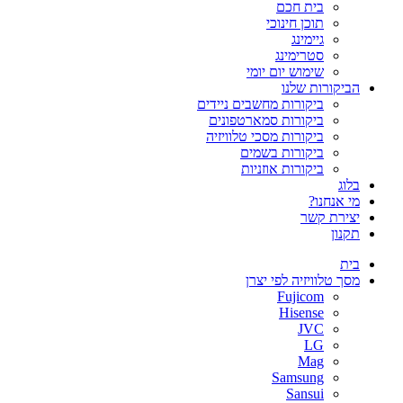
בית חכם
תוכן חינוכי
גיימינג
סטרימינג
שימוש יום יומי
הביקורות שלנו
ביקורות מחשבים ניידים
ביקורות סמארטפונים
ביקורות מסכי טלוויזיה
ביקורות בשמים
ביקורות אוזניות
בלוג
מי אנחנו?
יצירת קשר
תקנון
בית
מסך טלוויזיה לפי יצרן
Fujicom
Hisense
JVC
LG
Mag
Samsung
Sansui