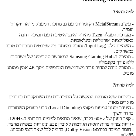
למה כדאי?
- עיצוב MetalStream דק ומודרני עם גב מתכת המעניק מראה יוקרתי
ועמיד.
- מערכת הפעלה Tizen מהירה ואינטואיטיבית עם תמיכה רחבה
באפליקציות ישראליות ובינלאומיות.
- השהיית קלט (Input Lag) נמוכה במיוחד, מה שמבטיח תגובתיות טובה
במשחקים.
- תמיכה ב-Samsung Gaming Hub המאפשר סטרימינג של משחקים
ללא צורך בקונסולה.
- תמורה טובה למחיר עבור משתמשים המחפשים מסך 4K אמין ממותג
מוביל.
למה פחות?
- בהירות שיא מוגבלת המקשה על התמודדות עם השתקפויות בחדרים
מוארים מאוד.
- היעדר מנגנון עמעום מקומי (Local Dimming) פוגע בעומק השחורים
בחדר חשוך.
- קצב רענון של 60Hz בלבד, שאינו מתאים לגיימינג תחרותי ב-120Hz.
- זוויות צפייה צרות יחסית הגורמות לאובדן צבע וניגודיות בצפייה מהצד.
- חוסר תמיכה בפורמט Dolby Vision, בדומה לכל שאר דגמי סמסונג.
₪1485