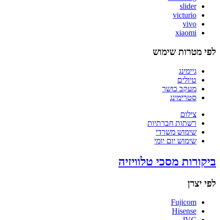
slider
victurio
vivo
xiaomi
לפי מטרות שימוש
גיימינג
טיולים
מעקב כושר
סטרימינג
צילום
רשתות חברתיות
שימוש משרדי
שימוש יום יומי
ביקורות מסכי טלוויזיה
לפי יצרן
Fujicom
Hisense
JVC