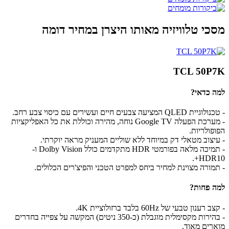
מסכי טלוויזיה מאותו היצרן במחיר דומה
TCL 50P7K
למה כדאי?
- טכנולוגיית QLED המציעה צבעים חיים ועשירים עם כיסוי צבע רחב.
- מערכת הפעלה Google TV נוחה, מהירה וכוללת את כל האפליקציות
הפופולריות.
- עיצוב מטאלי דק במיוחד ללא שוליים המעניק מראה יוקרתי.
- תמיכה מלאה בפורמטי HDR מתקדמים כולל Dolby Vision ו-
HDR10+.
- תמורה מצוינת למחיר ביחס למפרט הטכני והפיצ'רים הכלולים.
למה פחות?
- קצב רענון טבעי של 60Hz בלבד ברזולוציית 4K.
- בהירות מקסימלית מוגבלת (כ-350 ניטים) המקשה על צפייה בחדרים
מוארים מאוד.