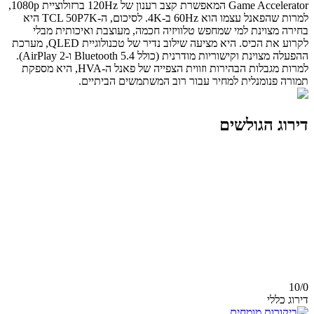
Game Accelerator המאפשרת קצב רענון של 120Hz ברזולוציית 1080p,
למרות שהפאנל עצמו הוא 60Hz ב-4K. לסיכום, ה-TCL 50P7K היא
בחירה מצוינת למי שמחפש טלוויזיה חכמה, מעוצבת ואיכותית מבלי
לקרוע את הכיס. היא מציעה שילוב נדיר של טכנולוגיית QLED, מערכת
ההפעלה מצוינת וקישוריות מודרנית (כולל Bluetooth 5.4 ו-AirPlay 2).
למרות מגבלות הבהירות וזווית הצפייה של פאנל ה-HVA, היא מספקת
תמורה פנומנלית למחיר עבור רוב המשתמשים הביתיים.
דירוג הגולשים
10/
0
דירוג כללי