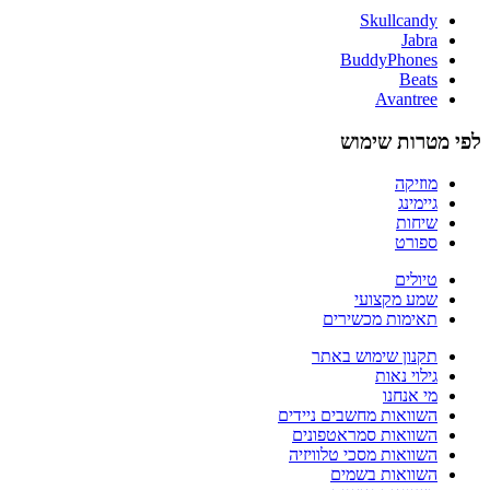
Skullcandy
Jabra
BuddyPhones
Beats
Avantree
לפי מטרות שימוש
מוזיקה
גיימינג
שיחות
ספורט
טיולים
שמע מקצועי
תאימות מכשירים
תקנון שימוש באתר
גילוי נאות
מי אנחנו
השוואות מחשבים ניידים
השוואות סמראטפונים
השוואות מסכי טלוויזיה
השוואות בשמים