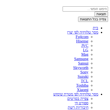
דלג
לתוכן
Search
...
תוצאות
צפייה בכל התוצאות
בית
מסך טלוויזיה לפי יצרן
Fujicom
Hisense
JVC
LG
Mag
Samsung
Sansui
Skyworth
Sony
Suzuki
TCL
Toshiba
Xiaomi
מסך טלוויזיה לפי מטרת שימוש
צפייה בסרטים
ספורט חי
חיבוריות רשת