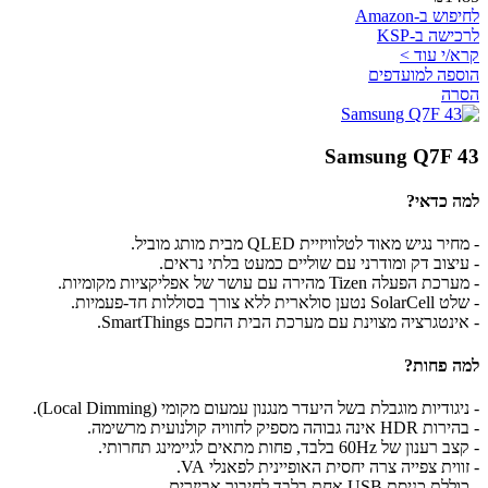
לחיפוש ב-Amazon
לרכישה ב-KSP
קרא/י עוד >
הוספה למועדפים
הסרה
Samsung Q7F 43
למה כדאי?
- מחיר נגיש מאוד לטלוויזיית QLED מבית מותג מוביל.
- עיצוב דק ומודרני עם שוליים כמעט בלתי נראים.
- מערכת הפעלה Tizen מהירה עם עושר של אפליקציות מקומיות.
- שלט SolarCell נטען סולארית ללא צורך בסוללות חד-פעמיות.
- אינטגרציה מצוינת עם מערכת הבית החכם SmartThings.
למה פחות?
- ניגודיות מוגבלת בשל היעדר מנגנון עמעום מקומי (Local Dimming).
- בהירות HDR אינה גבוהה מספיק לחוויה קולנועית מרשימה.
- קצב רענון של 60Hz בלבד, פחות מתאים לגיימינג תחרותי.
- זווית צפייה צרה יחסית האופיינית לפאנלי VA.
- כוללת כניסת USB אחת בלבד לחיבור אביזרים.