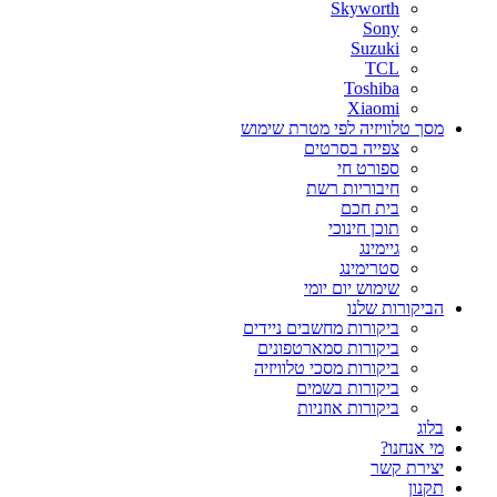
Skyworth
Sony
Suzuki
TCL
Toshiba
Xiaomi
מסך טלוויזיה לפי מטרת שימוש
צפייה בסרטים
ספורט חי
חיבוריות רשת
בית חכם
תוכן חינוכי
גיימינג
סטרימינג
שימוש יום יומי
הביקורות שלנו
ביקורות מחשבים ניידים
ביקורות סמארטפונים
ביקורות מסכי טלוויזיה
ביקורות בשמים
ביקורות אוזניות
בלוג
מי אנחנו?
יצירת קשר
תקנון