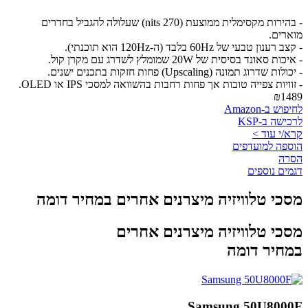
- בהירות מקסימלית ממוצעת (270 nits) שעלולה להגביל בחדרים
מוארים.
- קצב רענון טבעי של 60Hz בלבד (ה-120Hz הוא תוכנתי).
- איכות סאונד בסיסית של 20W שמומלץ לשדרג עם מקרן קול.
- יכולות שדרוג תמונה (Upscaling) פחות חזקות בתכנים ישנים.
- זוויות צפייה טובות אך פחות רחבות בהשוואה למסכי IPS או OLED.
₪1489
לחיפוש ב-Amazon
לרכישה ב-KSP
קרא/י עוד >
הוספה למועדפים
הסרה
דגמים נוספים
מסכי טלוויזיה מיצרנים אחרים במחיר דומה
מסכי טלוויזיה מיצרנים אחרים
במחיר דומה
Samsung 50U8000F