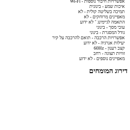
אפשרויות חיבור נוספות - Wi-Fi
איכות שמע - בינונית
תמיכה בשליטה קולית - לא
מאפיינים מרוחקים - לא
התאמה לגיימינג ־ לא ידוע
עובי מסך - בינוני
גודל המסגרת - בינוני
אפשרויות הרכבה - תואם להרכבה על קיר
יעילות אנרגיה - לא ידוע
קצב רענון - 60Hz
זוויות תצוגה - רחב
מאפיינים נוספים - לא ידוע
דירוג המומחים