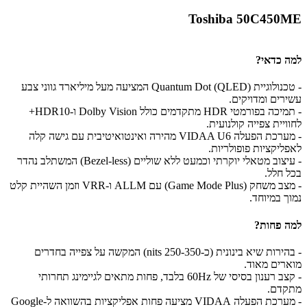
Toshiba 50C450ME
למה כדאי?
- טכנולוגיית Quantum Dot (QLED) המציעה מעל מיליארד גווני צבע
עשירים ומדויקים.
- תמיכה בפורמטי HDR מתקדמים כולל Dolby Vision ו-HDR10+
לחוויית צפייה קולנועית.
- מערכת הפעלה VIDAA U6 מהירה ואינטואיטיבית עם גישה קלה
לאפליקציות פופולריות.
- עיצוב מטאלי יוקרתי וכמעט ללא שוליים (Bezel-less) המשתלב נהדר
בכל חלל.
- מצב משחק (Game Mode Plus) עם ALLM ו-VRR וזמן השהיית קלט
נמוך במיוחד.
למה פחות?
- בהירות שיא בינונית (כ-250-350 nits) המקשה על צפייה בחדרים
מוארים מאוד.
- קצב רענון בסיסי של 60Hz בלבד, פחות מתאים לגיימינג תחרותי
מתקדם.
- מערכת הפעלה VIDAA מציעה פחות אפליקציות בהשוואה ל-Google