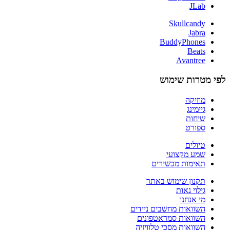
JLab
Skullcandy
Jabra
BuddyPhones
Beats
Avantree
לפי מטרות שימוש
מוזיקה
גיימינג
שיחות
ספורט
טיולים
שמע מקצועי
תאימות מכשירים
תקנון שימוש באתר
גילוי נאות
מי אנחנו
השוואות מחשבים ניידים
השוואות סמראטפונים
השוואות מסכי טלוויזיה