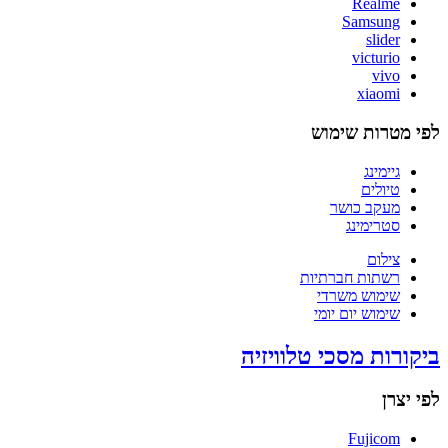
Realme
Samsung
slider
victurio
vivo
xiaomi
לפי מטרות שימוש
גיימינג
טיולים
מעקב כושר
סטרימינג
צילום
רשתות חברתיות
שימוש משרדי
שימוש יום יומי
ביקורות מסכי טלוויזיה
לפי יצרן
Fujicom