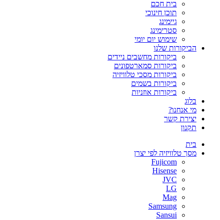
בית חכם
תוכן חינוכי
גיימינג
סטרימינג
שימוש יום יומי
הביקורות שלנו
ביקורות מחשבים ניידים
ביקורות סמארטפונים
ביקורות מסכי טלוויזיה
ביקורות בשמים
ביקורות אוזניות
בלוג
מי אנחנו?
יצירת קשר
תקנון
בית
מסך טלוויזיה לפי יצרן
Fujicom
Hisense
JVC
LG
Mag
Samsung
Sansui