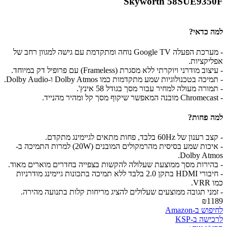
Skyworth 58SUE9350F
למה כדאי?
- מערכת הפעלה Google TV נוחה ומתקדמת עם גישה למגוון רחב של
אפליקציות.
- עיצוב מודרני ויוקרתי ללא מסגרת (Frameless) עם פרופיל דק במיוחד.
- תמיכה בטכנולוגיות שמע מתקדמות כמו Dolby Atmos ו-Dolby Audio.
- תמורה מעולה למחיר עבור מסך בגודל 58 אינץ'.
- Chromecast מובנה המאפשר שיקוף מסך קל ומהיר מהנייד.
למה פחות?
- קצב רענון של 60Hz בלבד, פחות מתאים לגיימינג מתקדם.
- איכות שמע בסיסית מהרמקולים המובנים (20W) למרות התמיכה ב-
Dolby Atmos.
- בהירות מסך ממוצעת שעלולה להקשות בצפייה בחדרים מוארים מאוד.
- חיבורי HDMI בתקן 2.0 בלבד ללא תמיכה בתכונות גיימינג מודרניות
כמו VRR.
- זמני תגובה ממוצעים שעלולים להציג מריחות קלות בתנועה מהירה.
₪1189
לחיפוש ב-Amazon
לרכישה ב-KSP