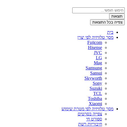
דלג
לתוכן
Search
...
תוצאות
צפייה בכל התוצאות
בית
מסך טלוויזיה לפי יצרן
Fujicom
Hisense
JVC
LG
Mag
Samsung
Sansui
Skyworth
Sony
Suzuki
TCL
Toshiba
Xiaomi
מסך טלוויזיה לפי מטרת שימוש
צפייה בסרטים
ספורט חי
חיבוריות רשת