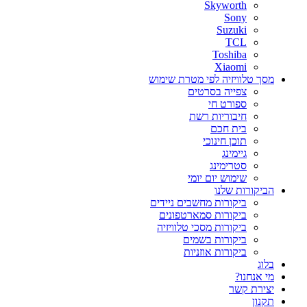
Skyworth
Sony
Suzuki
TCL
Toshiba
Xiaomi
מסך טלוויזיה לפי מטרת שימוש
צפייה בסרטים
ספורט חי
חיבוריות רשת
בית חכם
תוכן חינוכי
גיימינג
סטרימינג
שימוש יום יומי
הביקורות שלנו
ביקורות מחשבים ניידים
ביקורות סמארטפונים
ביקורות מסכי טלוויזיה
ביקורות בשמים
ביקורות אוזניות
בלוג
מי אנחנו?
יצירת קשר
תקנון