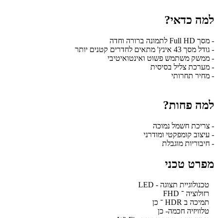
למה כדאי?
- מסך Full HD לתמונה ברורה וחדה
- גודל מסך 43 אינץ' מתאים לחדרים קטנים יותר
- ממשק משתמש פשוט ואינטואיטיבי
- מערכת צליל בסיסית
- מחיר תחרותי
למה פחות?
- צריכת חשמל נמוכה
- עיצוב קומפקטי ומודרני
- חיבוריות מוגבלת
מפרט טכני
טכנולוגיית תצוגה - LED
רזולוציה ־ FHD
תמיכה ב HDR ־ כן
טלוויזיה חכמה- כן