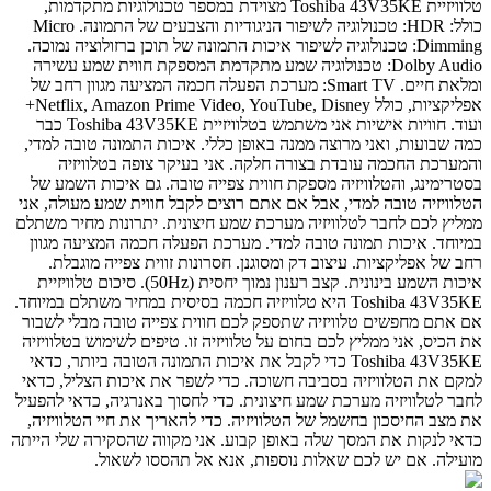
טלוויזיית Toshiba 43V35KE מצוידת במספר טכנולוגיות מתקדמות,
כולל: HDR: טכנולוגיה לשיפור הניגודיות והצבעים של התמונה. Micro
Dimming: טכנולוגיה לשיפור איכות התמונה של תוכן ברזולוציה נמוכה.
Dolby Audio: טכנולוגיה שמע מתקדמת המספקת חווית שמע עשירה
ומלאת חיים. Smart TV: מערכת הפעלה חכמה המציעה מגוון רחב של
אפליקציות, כולל Netflix, Amazon Prime Video, YouTube, Disney+
ועוד. חוויות אישיות אני משתמש בטלוויזיית Toshiba 43V35KE כבר
כמה שבועות, ואני מרוצה ממנה באופן כללי. איכות התמונה טובה למדי,
והמערכת החכמה עובדת בצורה חלקה. אני בעיקר צופה בטלוויזיה
בסטרימינג, והטלוויזיה מספקת חווית צפייה טובה. גם איכות השמע של
הטלוויזיה טובה למדי, אבל אם אתם רוצים לקבל חווית שמע מעולה, אני
ממליץ לכם לחבר לטלוויזיה מערכת שמע חיצונית. יתרונות מחיר משתלם
במיוחד. איכות תמונה טובה למדי. מערכת הפעלה חכמה המציעה מגוון
רחב של אפליקציות. עיצוב דק ומסוגנן. חסרונות זווית צפייה מוגבלת.
איכות השמע בינונית. קצב רענון נמוך יחסית (50Hz). סיכום טלוויזיית
Toshiba 43V35KE היא טלוויזיה חכמה בסיסית במחיר משתלם במיוחד.
אם אתם מחפשים טלוויזיה שתספק לכם חווית צפייה טובה מבלי לשבור
את הכיס, אני ממליץ לכם בחום על טלוויזיה זו. טיפים לשימוש בטלוויזיה
Toshiba 43V35KE כדי לקבל את איכות התמונה הטובה ביותר, כדאי
למקם את הטלוויזיה בסביבה חשוכה. כדי לשפר את איכות הצליל, כדאי
לחבר לטלוויזיה מערכת שמע חיצונית. כדי לחסוך באנרגיה, כדאי להפעיל
את מצב החיסכון בחשמל של הטלוויזיה. כדי להאריך את חיי הטלוויזיה,
כדאי לנקות את המסך שלה באופן קבוע. אני מקווה שהסקירה שלי הייתה
מועילה. אם יש לכם שאלות נוספות, אנא אל תהססו לשאול.