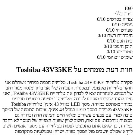
10/
0
דירוג כללי
צפייה בסרטים
0/10
גימיינג
0/10
ספורט חי
0/10
חיבוריות רשת
0/10
בית חכם
0/10
תוכן חינוכי
0/10
סטרימינג
0/10
שימוש יום יומי
0/10
חוות דעת מומחים על Toshiba 43V35KE
סקירת טלוויזיה Toshiba 43V35KE: טלוויזיה חכמה במחיר משתלם אני
חוקר טלוויזיות מקצועי, ובמסגרת העבודה שלי אני בוחן ומנסה מגוון רחב
של דגמים. לאחרונה יצא לי לבחון את טלוויזיית Toshiba 43V35KE, ואני
חייב להגיד שהייתי מופתע לטובה. טלוויזיה זו מציעה ביצועים סבירים
במחיר משתלם במיוחד. מסך LED בגודל 43 אינץ' טלוויזיית Toshiba
43V35KE מצוידת במסך LED בגודל 43 אינץ'. איכות התמונה של המסך
טובה למדי, עם צבעים עשירים ומלאי חיים ותמונה חדה וברורה גם
בסצנות מורכבות. עם זאת, חשוב לציין שזווית הצפייה של המסך לא רחבה
במיוחד, כך שאם אתם מתכננים לצפות בטלוויזיה עם מספר אנשים חשוב
לוודא שכולם יושבים מול המסך בזווית ישרה. טכנולוגיות מתקדמות