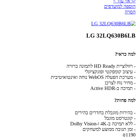
קרא/י עוד >
הוספה למועדפים
הסרה
LG 32LQ630B6LB
למה כדאי?
- רזולוציית HD Ready לתמונה ברורה
- עיצוב קומפקטי ופונקציונלי
- מערכת הפעלה WebOS נוחה ואינטואיטיבית
- מחיר נוח לצרכן
- תמיכה ב-Active HDR
למה פחות?
- בהירות מוגבלת בחדרים בהירים
- קונטרסט מוגבל
- ללא תמיכה ב-4K ו-Dolby Vision
- זמן תגובה ממוצע למשחקים
₪1190