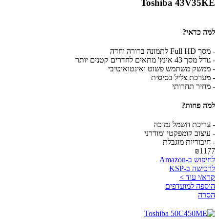
Toshiba 43V35KE
למה כדאי?
- מסך Full HD לתמונה ברורה וחדה
- גודל מסך 43 אינץ' מתאים לחדרים קטנים יותר
- ממשק משתמש פשוט ואינטואיטיבי
- מערכת צליל בסיסית
- מחיר תחרותי
למה פחות?
- צריכת חשמל נמוכה
- עיצוב קומפקטי ומודרני
- חיבוריות מוגבלת
₪1177
לחיפוש ב-Amazon
לרכישה ב-KSP
קרא/י עוד >
הוספה למועדפים
הסרה