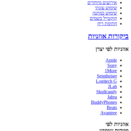
אירועים מיוחדים
שימוש עונתי
שימוש כמתנה
קוקטייל בשמים
חתימת ריח
ביקורות אוזניות
אוזניות לפי יצרן
Apple
Sony
1More
Sennheiser
Logitech G
JLab
Skullcandy
Jabra
BuddyPhones
Beats
Avantree
אוזניות לפי
מטרות שימוש