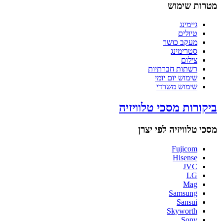
מטרות שימוש
גיימינג
טיולים
מעקב כושר
סטרימינג
צילום
רשתות חברתיות
שימוש יום יומי
שימוש משרדי
ביקורות מסכי טלוויזיה
מסכי טלוויזיה לפי יצרן
Fujicom
Hisense
JVC
LG
Mag
Samsung
Sansui
Skyworth
Sony