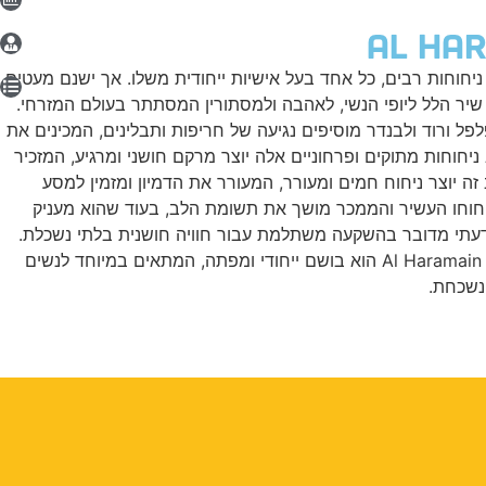
 במהלך שנותיי הארוכות בעולם הבשמים, גיליתי ניחוחות רבים, כל אחד בעל אישיות ייחודית משלו. אך ישנם מעטים
 בי רושם עמוק ועוצמתי כמו בושם Al Haramain Portfolio Portrait Sandal. יצירה מרהיבה זו מבית Al Haramain היא שיר הלל ליופי הנשי, לאהבה ולמסתורין המסתתר בעולם המזרחי.
פל ורוד ולבנדר מוסיפים נגיעה של חריפות ותבלינים, המכינים את
יחוחות מתוקים ופרחוניים אלה יוצר מרקם חושני ומרגיע, המזכיר
 זה יוצר ניחוח חמים ומעורר, המעורר את הדמיון ומזמין למסע
 שלמה, המגרה את כל החושים. ניחוחו העשיר והממכר מושך את תשומת הלב, בעוד שהוא מעניק
 לדעתי מדובר בהשקעה משתלמת עבור חוויה חושנית בלתי נשכלת.
בנוסף, התפשטות הבושם היא בינונית-גבוהה, כך שהוא עשוי להיות חזק מדי עבור אנשים מסוימים. לסיכום, Al Haramain Portfolio Portrait Sandal הוא בושם ייחודי ומפתה, המתאים במיוחד לנשים
 נשכחת.