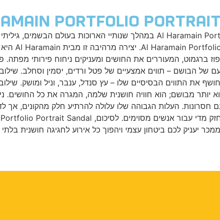
מסע חושני אל לב המזרח: סקירה של בושם Al Haramain Portfolio Portrait Sandal
בלבד שהותירו
וז ברגמוט, המעוררים את החושים ומעניקים ניחוח פירותי מפתה. פל
 של הבושם – תווים אמצעיים של פטל ורדים, יסמין וסחלב. שילוב נ
ושף את התווים הבסיסיים שלו – עץ סנדל, ענבר, וניל ומושק. שילוב
נטי אל לב המזרח. Al Haramain Portfolio Portrait Sandal הוא יותר מבושם; הוא חוויה חושנית
שנם חסרונות. העלות הגבוהה שלו עלולה להרתיע חלק מהקונים, אך
מכר יעניק לכם ביטחון עצמי ויהפוך כל אירוע לחגיגה חושנית בלתי