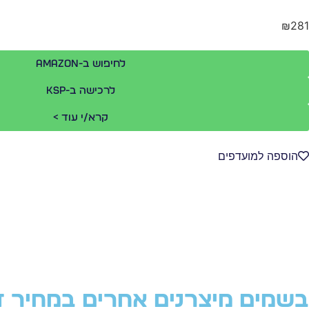
₪281
לחיפוש ב-Amazon
לרכישה ב-KSP
קרא/י עוד >
הוספה למועדפים
בשמים מיצרנים אחרים במחיר ד