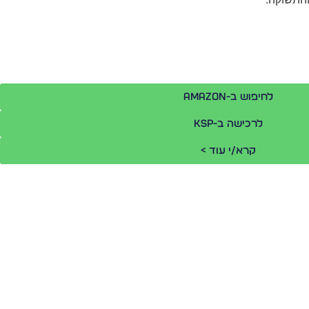
לחיפוש ב-Amazon
לרכישה ב-KSP
קרא/י עוד >