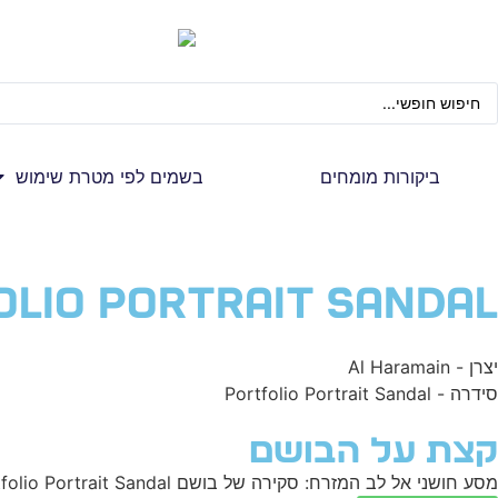
ביקורות מומחים
בשמים לפי מטרת שימוש
olio Portrait Sandal
יצרן - Al Haramain
סידרה - Portfolio Portrait Sandal
קצת על הבושם
מסע חושני אל לב המזרח: סקירה של בושם Al Haramain Portfolio Portrait Sandal במהלך שנותיי הארוכות בעולם הבשמים, גיליתי ניחוחות רבים, כל אחד בעל אישיות ייחודית משלו.