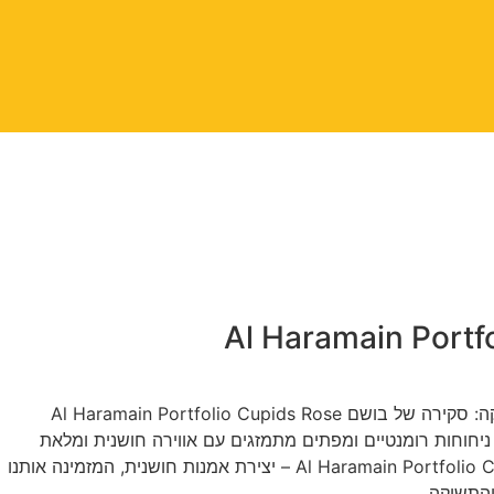
Al Haramain Portf
מסע אל עולם האהבה והרומנטיקה: סקירה של בושם Al Haramain Portfolio Cupids Rose
חוחות רומנטיים ומפתים מתמזגים עם אווירה חושנית ומלאת
תשוקה, שוכן בושם Al Haramain Portfolio Cupids Rose – יצירת אמנות חושנית, המזמינה אותנו
התשוקה.