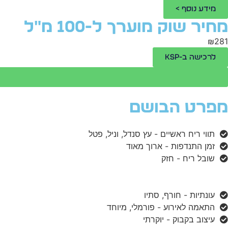
מידע נוסף >
מחיר שוק מוערך ל-100 מ"ל
₪281
לרכישה ב-KSP
מפרט הבושם
תווי ריח ראשיים - עץ סנדל, וניל, פטל
זמן התנדפות - ארוך מאוד
שובל ריח - חזק
עונתיות - חורף, סתיו
התאמה לאירוע - פורמלי, מיוחד
עיצוב בקבוק - יוקרתי