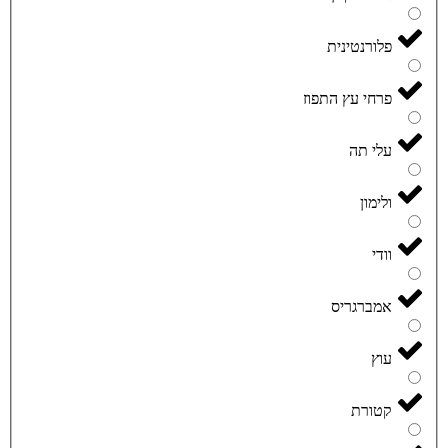
פלורנטינית
פרחי עץ התפוז
עלי תה
ולימון
וודי
אמברגריס
עוץ
קטורת