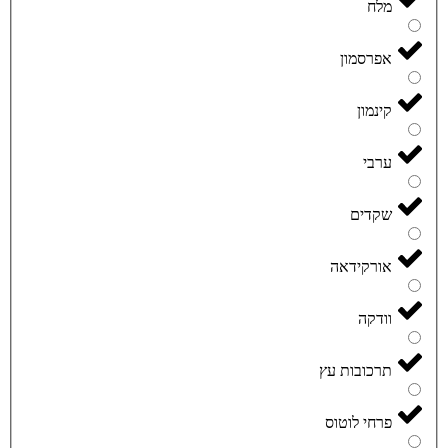
מלח
אפרסמון
קינמון
ערבי
שקדים
אורקידאה
וודקה
תרכובות עץ
פרחי לוטוס