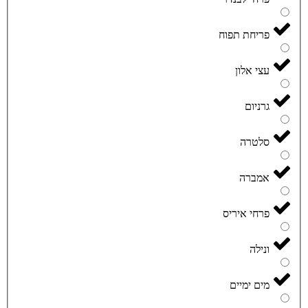
פריחת תפוח
עצי אלון
גרניום
סלטרה
אמברה
פרחי איריס
ונילה
מים ימיים