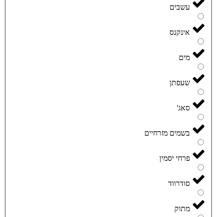
עשבים
אינקנס
מים
שעפתן
סאג'
בשמים מזרחיים
פרחי יסמין
סודרווד
מתוק