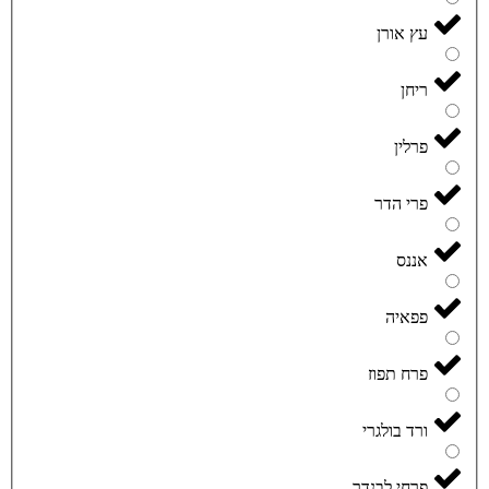
עץ אורן
ריחן
פרלין
פרי הדר
אננס
פפאיה
פרח תפוז
ורד בולגרי
פרחי לבנדר