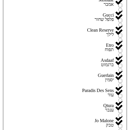
אמבר
Gucci
פלפל שחור
Clean Reserve
לילך
Etro
תפוח
Asdaaf
ברגמוט
Guerlain
יסמין
Paradis Des Sens
עוד
Qtura
ענבר
Jo Malone
טבק