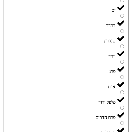
ים
דרדר
טנג'רין
וורד
פרג
אורז
פלפל ורוד
פרח הדרים