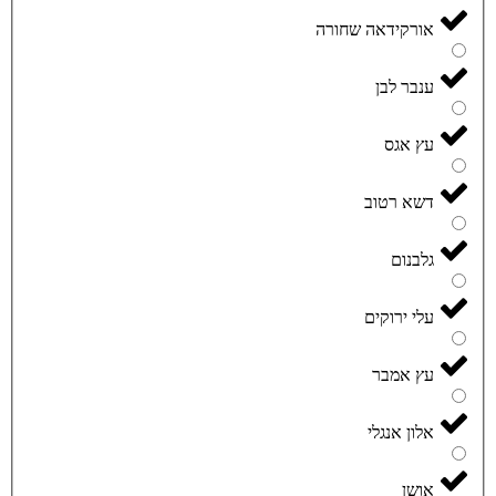
אורקידאה שחורה
ענבר לבן
עץ אגס
דשא רטוב
גלבנום
עלי ירוקים
עץ אמבר
אלון אנגלי
אושן