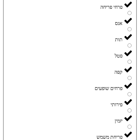
פרחי פריחה
אגס
תות
פטל
קפה
פרחים שופעים
פירותי
יזמין
פריחת משמש