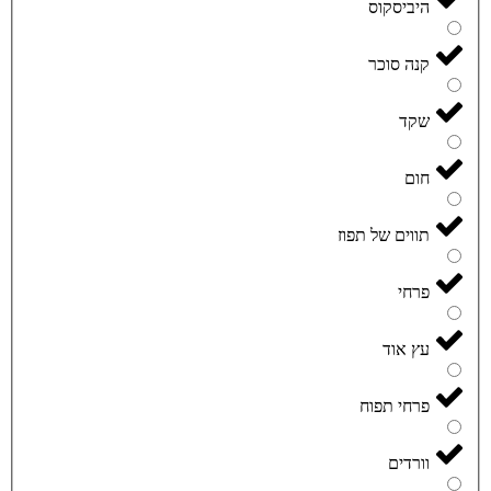
היביסקוס
קנה סוכר
שקד
חום
תווים של תפוז
פרחי
עץ אוד
פרחי תפוח
וורדים