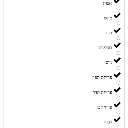
אצות
מינט
רום
תבלינים
מוס
פריחת תפוז
פריחת הדר
פרחי לבן
לבנה