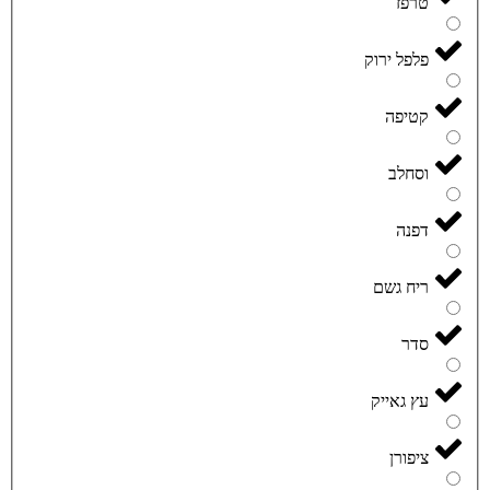
טרפז
פלפל ירוק
קטיפה
וסחלב
דפנה
ריח גשם
סדר
עץ גאייק
ציפורן