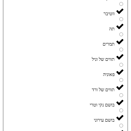
ווטיבר
תה
תמרים
תווים של וניל
פאוניה
תווים של ורד
בושם נקי וטרי
בושם עירוני