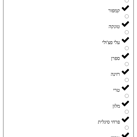
קמפור
טונקה
עלי פצ'ולי
ספרן
רזינה
טרי
מלון
פרחי סיגלית