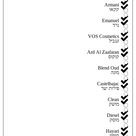
Armani
קקאו
Emanuel
נרד
VOS Cosmetics
זנגביל
Ard Al Zaafaran
קוקוס
Blend Oud
מוגה
Castelbajac
פירות יער
Clean
מושק
Diesel
מוסק
Hayari
תימין