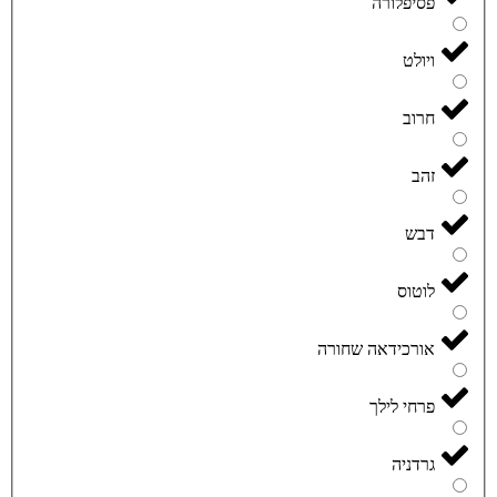
פסיפלורה
ויולט
חרוב
זהב
דבש
לוטוס
אורכידאה שחורה
פרחי לילך
גרדניה