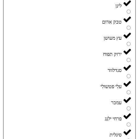
לינן
טבק אדום
עץ מעושן
ירוק תפוח
סנדלווד
עלי פטשולי
עמבר
פרחי ילנג
סיגלית