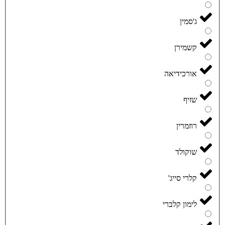
ג'סמין
קשמירן
אורכידיאה
שזיף
רוזמרין
שוקולד
קלרי סייג'
לימון קלברי