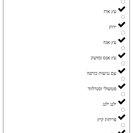
עץ ארז
ירוק
עץ אגוז
עץ אגס ומושק
עם נגיעות כותנה
פטשולי וסנדלווד
ילנג ילנג
פריחת קיץ