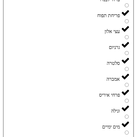
פריחת תפוח
עצי אלון
גרניום
סלטרה
אמברה
פרחי איריס
ונילה
מים ימיים