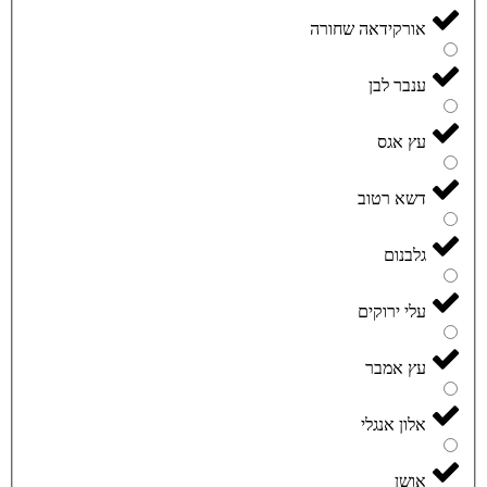
אורקידאה שחורה
ענבר לבן
עץ אגס
דשא רטוב
גלבנום
עלי ירוקים
עץ אמבר
אלון אנגלי
אושן