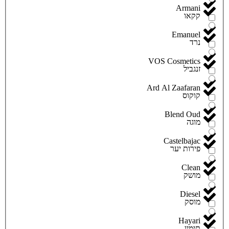
Armani
קקאו
Emanuel
נרד
VOS Cosmetics
זנגביל
Ard Al Zaafaran
קוקוס
Blend Oud
מוגה
Castelbajac
פירות יער
Clean
מושק
Diesel
מוסק
Hayari
תימין