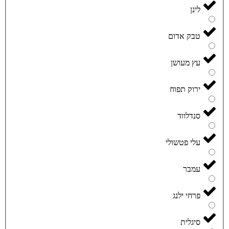
לינן
טבק אדום
עץ מעושן
ירוק תפוח
סנדלווד
עלי פטשולי
עמבר
פרחי ילנג
סיגלית