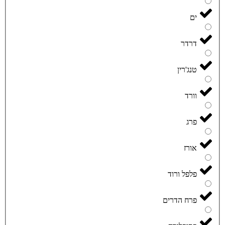
ים
דרדר
טנג'רין
וורד
פרג
אורז
פלפל ורוד
פרח הדרים