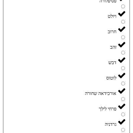
פסיפלורה
ויולט
חרוב
זהב
דבש
לוטוס
אורכידאה שחורה
פרחי לילך
גרדניה