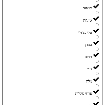
קמפור
טונקה
עלי פצ'ולי
ספרן
רזינה
טרי
מלון
פרחי סיגלית