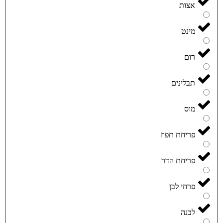
אצות
מינט
רום
תבלינים
מוס
פריחת תפוז
פריחת הדר
פרחי לבן
לבנה