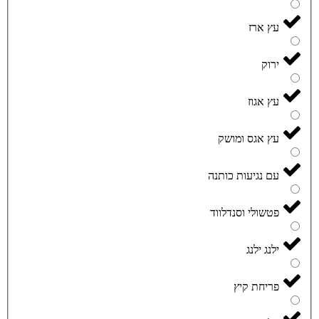
עץ ארז
ירוק
עץ אגוז
עץ אגס ומושק
עם נגיעות כותנה
פטשולי וסנדלווד
ילנג ילנג
פריחת קיץ