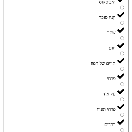
היביסקוס
קנה סוכר
שקד
חום
תווים של תפוז
פרחי
עץ אוד
פרחי תפוח
וורדים