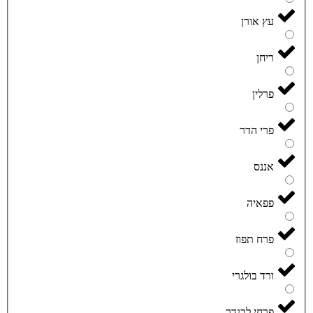
עץ אורן
ריחן
פרלין
פרי הדר
אננס
פפאיה
פרח תפוז
ורד בולגרי
פרחי לבנדר