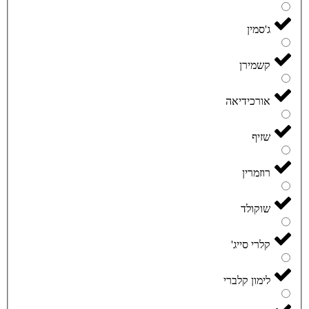
ג'סמין
קשמירן
אורכידיאה
שזיף
רוזמרין
שוקולד
קלרי סייג'
לימון קלברי