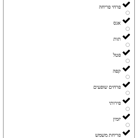
פרחי פריחה
אגס
תות
פטל
קפה
פרחים שופעים
פירותי
יזמין
פריחת משמש