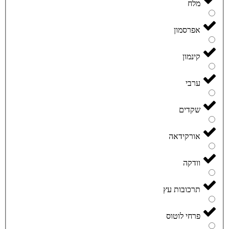
מלח
אפרסמון
קינמון
ערבי
שקדים
אורקידאה
וודקה
תרכובות עץ
פרחי לוטוס