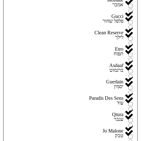
אמבר
Gucci
פלפל שחור
Clean Reserve
לילך
Etro
תפוח
Asdaaf
ברגמוט
Guerlain
יסמין
Paradis Des Sens
עוד
Qtura
ענבר
Jo Malone
טבק