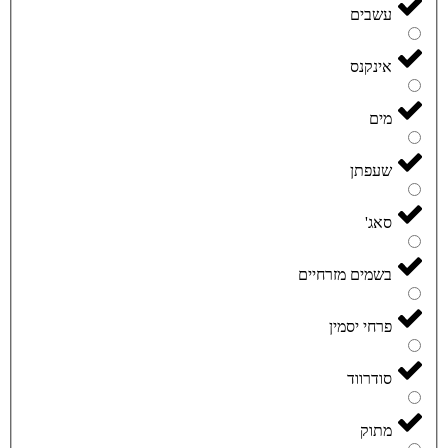
עשבים
אינקנס
מים
שעפתן
סאג'
בשמים מזרחיים
פרחי יסמין
סודרווד
מתוק