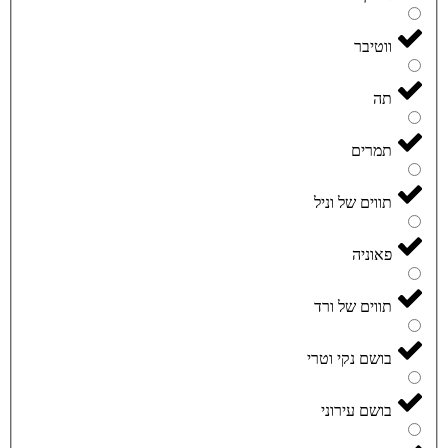
ווטיבר
תה
תמרים
תווים של וניל
פאוניה
תווים של ורד
בושם נקי וטרי
בושם עירוני