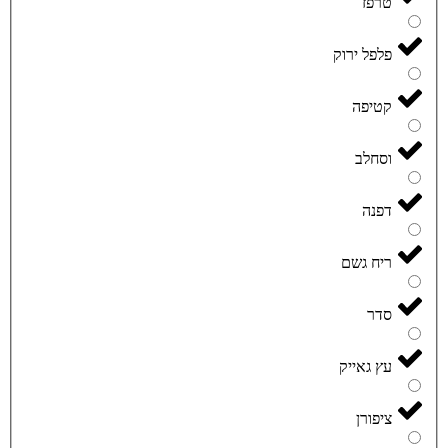
טרפז
פלפל ירוק
קטיפה
וסחלב
דפנה
ריח גשם
סדר
עץ גאייק
ציפורן