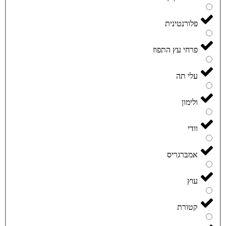
פלורנטינית
פרחי עץ התפוז
עלי תה
ולימון
וודי
אמברגריס
עוץ
קטורת